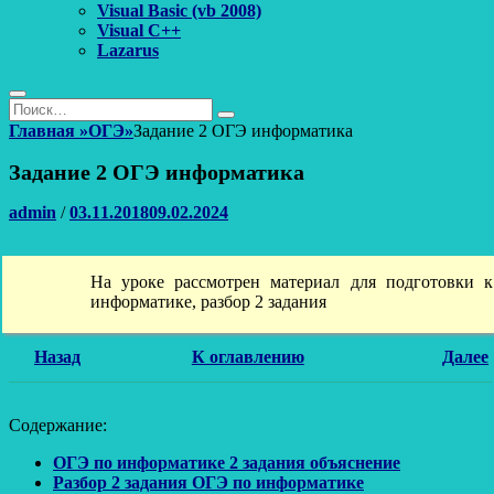
Visual Basic (vb 2008)
Visual C++
Lazarus
Поиск
Найти:
Поиск
Главная
»
ОГЭ
»
Задание 2 ОГЭ информатика
Задание 2 ОГЭ информатика
Автор
Опубликовано
admin
/
03.11.2018
09.02.2024
На уроке рассмотрен материал для подготовки 
информатике, разбор 2 задания
Назад
К оглавлению
Далее
Содержание:
ОГЭ по информатике 2 задания объяснение
Разбор 2 задания ОГЭ по информатике