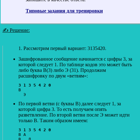
Типовые задания для тренировки
✍ Решение:
1. Рассмотрим первый вариант: 3135420.
Зашифрованное сообщение начинается с цифры 3, за
которой следует 1. По таблице кодов это может быть
либо буква В(3) либо Э (31). Продолжим
расшифровку по двум «ветвям»:
3 1 3 5 4 2 0
В

По первой ветви (с буквы В) далее следует 1, за
которой цифра 3. То есть получаем опять
разветвление. По второй ветви после Э может идти
только В. Таким образом имеем:
3 1 3 5 4 2 0
В А

В   Л
