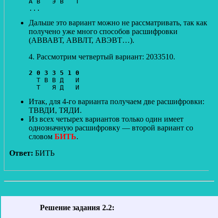
А В   Э В   Т

Дальше это вариант можно не рассматривать, так как
получено уже много способов расшифровки
(АВВАВТ, АВВЛТ, АВЭВТ…).
4. Рассмотрим четвертый вариант: 2033510.
2 0 3 3 5 1 0
  Т В В Д   И

Итак, для 4-го варианта получаем две расшифровки:
ТВВДИ, ТЯДИ.
Из всех четырех вариантов только один имеет
однозначную расшифровку — второй вариант со
словом
БИТЬ
.
Ответ:
БИТЬ
Решение задания 2.2: