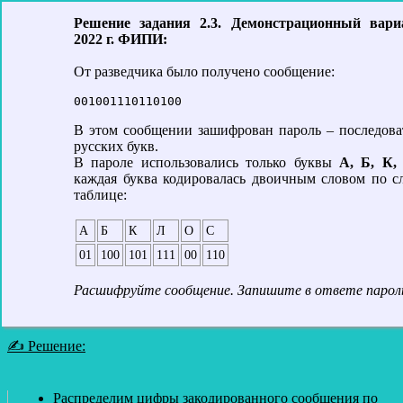
Решение задания 2.3. Демонстрационный вар
2022 г. ФИПИ:
От разведчика было получено сообщение:
001001110110100
В этом сообщении зашифрован пароль – последова
русских букв.
В пароле использовались только буквы
А, Б, К,
каждая буква кодировалась двоичным словом по 
таблице:
А
Б
К
Л
О
С
01
100
101
111
00
110
Расшифруйте сообщение. Запишите в ответе парол
✍ Решение:
Распределим цифры закодированного сообщения по