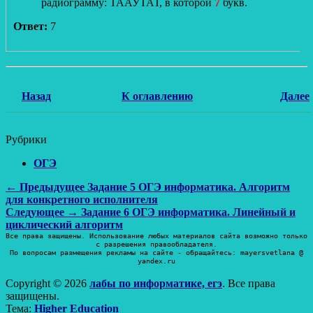
радиограмму: ТААУТАТ, в которой
7
букв.
Ответ:
7
Назад
К оглавлению
Далее
Рубрики
ОГЭ
Навигация
Предыдущая
← Предыдущее
Задание 5 ОГЭ информатика. Алгоритм
запись:
для конкретного исполнителя
по
Следующая
Следующее →
Задание 6 ОГЭ информатика. Линейный и
записям
запись:
циклический алгоритм
Все права защищены. Использование любых материалов сайта возможно только
с разрешения правообладателя.
По вопросам размещения рекламы на сайте - обращайтесь: mayersvetlana @
yandex.ru
Copyright © 2026
лабы по информатике, егэ
. Все права
защищены.
Тема:
Higher Education