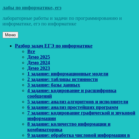
Перейти
лабы по информатике, егэ
к
лабораторные работы и задачи по программированию и
содержимому
информатике, егэ по информатике
Меню
Основное
Разбор задач ЕГЭ по информатике
Все
меню
Демо 2025
Демо 2024
Демо 2023
1 задание: информационные модели
2 задание: таблицы истинности
3 задание: базы данных
4 задание: кодирование и расшифровка
сообщений
5 задание: анализ алгоритмов и исполнители
6 задание: анализ простейших программ
7 задание: кодирование графической и звуковой
информации
8 задание: количество информации и
комбинаторика
9 задание: обработка числовой информации в