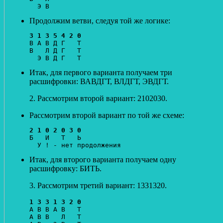
Продолжим ветви, следуя той же логике:
3 1 3 5 4 2 0
В А В Д Г   Т

В   Л Д Г   Т

Итак, для первого варианта получаем три
расшифровки: ВАВДГТ, ВЛДГТ, ЭВДГТ.
2. Рассмотрим второй вариант: 2102030.
Рассмотрим второй вариант по той же схеме:
2 1 0 2 0 3 0
Б   И   Т   Ь

Итак, для второго варианта получаем одну
расшифровку: БИТЬ.
3. Рассмотрим третий вариант: 1331320.
1 3 3 1 3 2 0
А В В А В   Т

А В В   Л   Т
