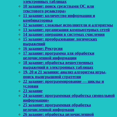
электронных таблицах
10 задание: поиск средствами ОС или
текстового редактора»
11 задание: количество информации и
комбинаторика
12 задание: сложные исполнители и алгоритмы
13 задание: организация компьютерных сетей
14 задание: операции в системах счисления
15 задание: преобразование логических
выражений
16 задание: Рекурсия
17 задание: программа для обработки
целочисленной информации
18 задание: обработка вещественных
выражений в электронных таблицах
19, 20 и 21 задания: анализ алгоритма игры,
поиск выигрышной стратегии
22 задание: программирование — циклы и
условия
23 задание
24 задание: программная обработка символьной
информации»
25 задание: программная обработка
целочисленной информаци
26 задание: обработка целочисленной