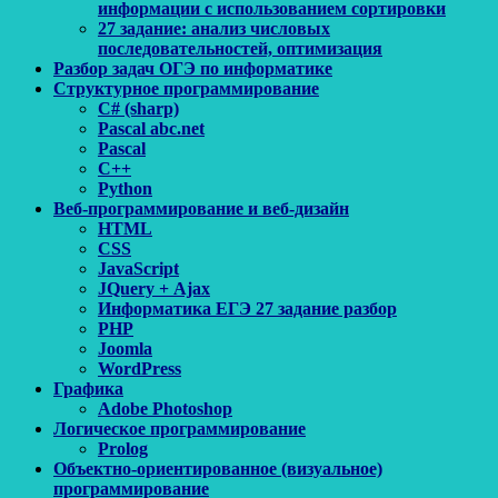
информации с использованием сортировки
27 задание: анализ числовых
последовательностей, оптимизация
Разбор задач ОГЭ по информатике
Структурное программирование
C# (sharp)
Pascal abc.net
Pascal
С++
Python
Веб-программирование и веб-дизайн
HTML
CSS
JavaScript
JQuery + Ajax
Информатика ЕГЭ 27 задание разбор
PHP
Joomla
WordPress
Графика
Adobe Photoshop
Логическое программирование
Prolog
Объектно-ориентированное (визуальное)
программирование