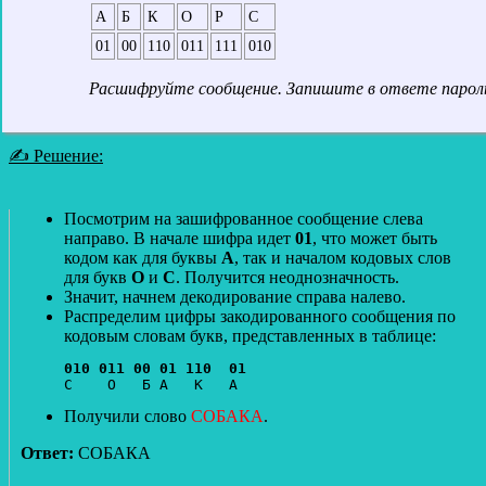
А
Б
К
О
Р
С
01
00
110
011
111
010
Расшифруйте сообщение. Запишите в ответе парол
✍ Решение:
Посмотрим на зашифрованное сообщение слева
направо. В начале шифра идет
01
, что может быть
кодом как для буквы
А
, так и началом кодовых слов
для букв
О
и
С
. Получится неоднозначность.
Значит, начнем декодирование справа налево.
Распределим цифры закодированного сообщения по
кодовым словам букв, представленных в таблице:
010 011 00 01 110  01
Получили слово
СОБАКА
.
Ответ:
СОБАКА