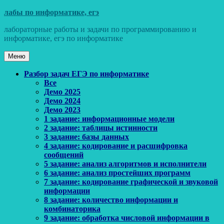
Перейти
лабы по информатике, егэ
к
лабораторные работы и задачи по программированию и
содержимому
информатике, егэ по информатике
Меню
Основное
Разбор задач ЕГЭ по информатике
Все
меню
Демо 2025
Демо 2024
Демо 2023
1 задание: информационные модели
2 задание: таблицы истинности
3 задание: базы данных
4 задание: кодирование и расшифровка
сообщений
5 задание: анализ алгоритмов и исполнители
6 задание: анализ простейших программ
7 задание: кодирование графической и звуковой
информации
8 задание: количество информации и
комбинаторика
9 задание: обработка числовой информации в