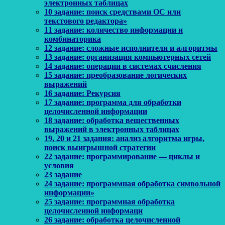
электронных таблицах
10 задание: поиск средствами ОС или
текстового редактора»
11 задание: количество информации и
комбинаторика
12 задание: сложные исполнители и алгоритмы
13 задание: организация компьютерных сетей
14 задание: операции в системах счисления
15 задание: преобразование логических
выражений
16 задание: Рекурсия
17 задание: программа для обработки
целочисленной информации
18 задание: обработка вещественных
выражений в электронных таблицах
19, 20 и 21 задания: анализ алгоритма игры,
поиск выигрышной стратегии
22 задание: программирование — циклы и
условия
23 задание
24 задание: программная обработка символьной
информации»
25 задание: программная обработка
целочисленной информаци
26 задание: обработка целочисленной