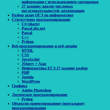
информации с использованием сортировки
27 задание: анализ числовых
последовательностей, оптимизация
Разбор задач ОГЭ по информатике
Структурное программирование
C# (sharp)
Pascal abc.net
Pascal
С++
Python
Веб-программирование и веб-дизайн
HTML
CSS
JavaScript
JQuery + Ajax
Информатика ЕГЭ 27 задание разбор
PHP
Joomla
WordPress
Графика
Adobe Photoshop
Логическое программирование
Prolog
Объектно-ориентированное (визуальное)
программирование