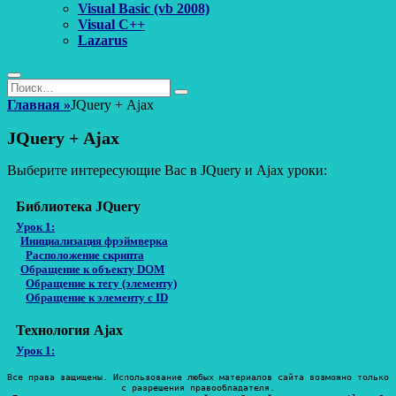
Visual Basic (vb 2008)
Visual C++
Lazarus
Поиск
Найти:
Поиск
Главная
»
JQuery + Ajax
JQuery + Ajax
Выберите интересующие Вас в JQuery и Ajax уроки:
Библиотека JQuery
Урок 1:
Инициализация фрэймверка
Расположение скрипта
Обращение к объекту DOM
Обращение к тегу (элементу)
Обращение к элементу с ID
Технология Ajax
Урок 1:
Все права защищены. Использование любых материалов сайта возможно только
с разрешения правообладателя.