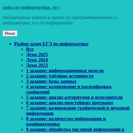
Перейти
лабы по информатике, егэ
к
лабораторные работы и задачи по программированию и
содержимому
информатике, егэ по информатике
Меню
Основное
Разбор задач ЕГЭ по информатике
Все
меню
Демо 2025
Демо 2024
Демо 2023
1 задание: информационные модели
2 задание: таблицы истинности
3 задание: базы данных
4 задание: кодирование и расшифровка
сообщений
5 задание: анализ алгоритмов и исполнители
6 задание: анализ простейших программ
7 задание: кодирование графической и звуковой
информации
8 задание: количество информации и
комбинаторика
9 задание: обработка числовой информации в