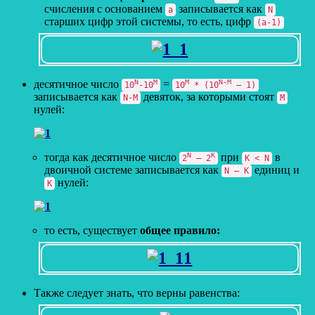
счисления с основанием
записывается как
a
N
старших цифр этой системы, то есть, цифр
(a-1)
десятичное число
N
M
=
M
N-M
10
-10
10
* (10
– 1)
записывается как
девяток, за которыми стоят
N-M
M
нулей:
тогда как десятичное число
N
K
при
в
2
– 2
K < N
двоичной системе записывается как
единиц и
N – K
нулей:
K
то есть, существует
общее правило:
Также следует знать, что верны равенства: