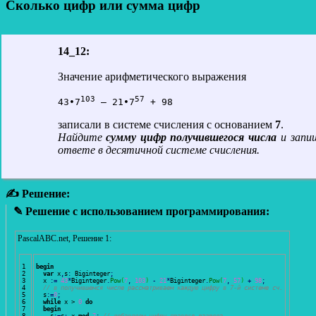
Сколько цифр или сумма цифр
14_12:
Значение арифметического выражения
103
57
43∙7
 – 21∙7
 + 98
записали в системе счисления с основанием
7
.
Найдите
сумму цифр получившегося числа
и запи
ответе в десятичной системе счисления.
✍ Решение:
✎ Решение с использованием программирования:
PascalABC.net, Решение 1:
1

begin
2

var
 x
,
s
:
 Biginteger
;
3

  x 
:
=
43
*
Biginteger
.
Pow
(
7
,
103
)
-
21
*
Biginteger
.
Pow
(
7
,
57
)
+
98
;
4

// в получившемся числе рассматриваем каждую цифру в 7-й системе сч.
5

  s
:
=
0
;
6

while
 x > 
0
do
7

begin