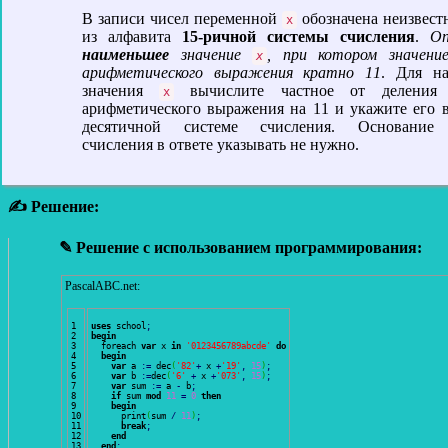
В записи чисел переменной
обозначена неизвест
x
из алфавита
15-ричной системы счисления
.
Оп
наименьшее
значение
, при котором значени
x
арифметического выражения кратно 11
. Для на
значения
вычислите частное от деления 
x
арифметического выражения на 11 и укажите его в
десятичной системе счисления. Основание
счисления в ответе указывать не нужно.
✍ Решение:
✎ Решение с использованием программирования:
PascalABC.net:
1

uses
 school
;
2

begin
3

  foreach 
var
 x 
in
'0123456789abcde'
do
4

begin
5

var
 a 
:
=
 dec
(
'82'
+
 x 
+
'19'
,
15
)
;
6

var
 b 
:
=
dec
(
'6'
+
 x 
+
'073'
,
15
)
;
7

var
 sum 
:
=
 a 
-
 b
;
8

if
 sum 
mod
11
=
0
then
9

begin
10

      print
(
sum 
/
11
)
;
11

break
;
12

end
13

end
;