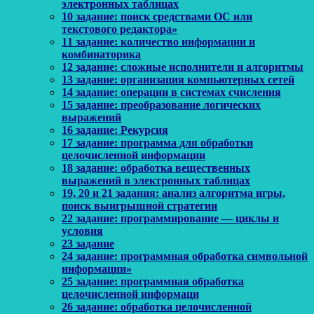
электронных таблицах
10 задание: поиск средствами ОС или
текстового редактора»
11 задание: количество информации и
комбинаторика
12 задание: сложные исполнители и алгоритмы
13 задание: организация компьютерных сетей
14 задание: операции в системах счисления
15 задание: преобразование логических
выражений
16 задание: Рекурсия
17 задание: программа для обработки
целочисленной информации
18 задание: обработка вещественных
выражений в электронных таблицах
19, 20 и 21 задания: анализ алгоритма игры,
поиск выигрышной стратегии
22 задание: программирование — циклы и
условия
23 задание
24 задание: программная обработка символьной
информации»
25 задание: программная обработка
целочисленной информаци
26 задание: обработка целочисленной