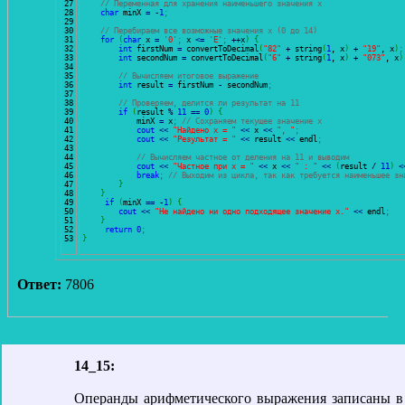
27

// Переменная для хранения наименьшего значения x 
28

char
 minX 
=
-
1
;
29

30

// Перебираем все возможные значения x (0 до 14) 
31

for
(
char
 x 
=
'0'
;
 x 
<=
'E'
;
++
x
)
{
32

int
 firstNum 
=
 convertToDecimal
(
"82"
+
 string
(
1
, x
)
+
"19"
, x
)
;
33

int
 secondNum 
=
 convertToDecimal
(
"6"
+
 string
(
1
, x
)
+
"073"
, x
)
34

35

// Вычисляем итоговое выражение 
36

int
 result 
=
 firstNum 
-
 secondNum
;
37

38

// Проверяем, делится ли результат на 11 
39

if
(
result 
%
11
==
0
)
{
40

            minX 
=
 x
;
// Сохраняем текущее значение x 
41

cout
<<
"Найдено x = "
<<
 x 
<<
", "
;
42

cout
<<
"Результат = "
<<
 result 
<<
 endl
;
43

44

// Вычисляем частное от деления на 11 и выводим 
45

cout
<<
"Частное при x = "
<<
 x 
<<
" : "
<<
(
result 
/
11
)
<
46

break
;
// Выходим из цикла, так как требуется наименьшее зн
47

}
48

}
49

if
(
minX 
==
-
1
)
{
50

cout
<<
"Не найдено ни одно подходящее значение x."
<<
 endl
;
51

}
52

return
0
;
}
Ответ:
7806
14_15:
Операнды арифметического выражения записаны в