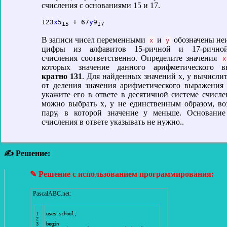
счисления с основаниями 15 и 17.
123
x
5
 + 67
y
9
15
17
В записи чисел переменными
и
обозначены не
x
y
цифры из алфавитов 15-ричной и 17-рично
счисления соответственно. Определите значения
x
которых значение данного арифметического в
кратно 131
. Для найденных значений x, y вычислит
от деления значения арифметического выражения
укажите его в ответе в десятичной системе счисле
можно выбрать x, y не единственным образом, во
пару, в которой значение y меньше. Основание
счисления в ответе указывать не нужно..
✍ Решение:
✎ Решение с использованием программирования:
PascalABC.net:
1

uses
 school
;
2

3

begin