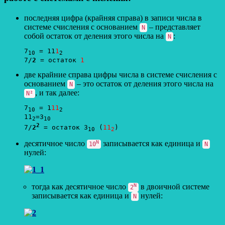
последняя цифра (крайняя справа) в записи числа в
системе счисления с основанием
– представляет
N
собой остаток от деления этого числа на
:
N
7
 = 11
1
10
2
7/
2
 = остаток 
1
две крайние справа цифры числа в системе счисления с
основанием
– это остаток от деления этого числа на
N
, и так далее:
N²
7
 = 1
11
10
2
11
=3
2
10
2
7/
2
 = остаток 3
 (
11
10
2
десятичное число
N
записывается как единица и
10
N
нулей:
тогда как десятичное число
N
в двоичной системе
2
записывается как единица и
нулей:
N