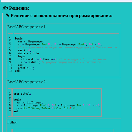
✍ Решение:
✎ Решение с использованием программирования:
PascalABC.net, решение 1:
1

begin
2

var
 x
:
 Biginteger
;
3

  x 
:
=
 Biginteger
.
Pow
(
49
,
10
)
+
 Biginteger
.
Pow
(
7
,
30
)
-
49
;
4

// в получившемся числе рассматриваем каждую цифру в 7-й системе сч.
5

var
 k
:
=
0
;
6

while
 x > 
0
do
7

begin
8

if
 x 
mod
7
=
6
then
 k
+=
1
;
// если цифра = 6, то считаем ее
9

    x 
:
=
 x 
div
7
;
// убираем разряд числа в 7-й системе сч.
10

end
;
11

  println
(
k
)
;
end
.
PascalABC.net, решение 2:
1

uses
 school
;
2

3

begin
4

var
 x
:
 bigInteger
;
5

  x 
:
=
 Biginteger
.
Pow
(
49
,
10
)
+
 Biginteger
.
Pow
(
7
,
30
)
-
49
;
6

  print
(
x
.
ToString
.
ToBase
(
7
)
.
CountOf
(
'6'
)
)
;
end
.
Python: