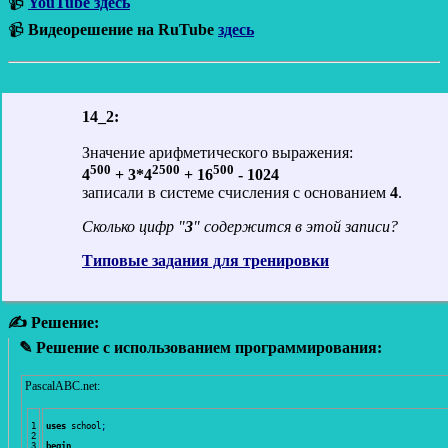
📹
YouTube здесь
📹
Видеорешение на RuTube
здесь
14_2:
Значение арифметического выражения:
500
2500
500
4
+ 3*4
+ 16
- 1024
записали в системе счисления с основанием
4
.
Сколько цифр "
3
" содержится в этой записи?
Типовые задания для тренировки
✍ Решение:
✎ Решение с использованием программирования:
PascalABC.net:
1

uses
 school
;
2

3

begin