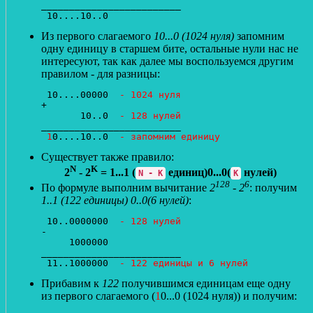
_________________________

Из первого слагаемого
10...0 (1024 нуля)
запомним
одну единицу в старшем бите, остальные нули нас не
интересуют, так как далее мы воспользуемся другим
правилом - для разницы:
 10....00000  
- 1024 нуля
+

       10..0  
- 128 нулей
_________________________

1
0....10..0  
- запомним единицу
Существует также правило:
N
K
2
- 2
= 1...1 (
единиц)0...0(
нулей)
N - K
K
128
6
По формуле выполним вычитание
2
- 2
: получим
1..1 (122 единицы) 0..0(6 нулей)
:
 10..0000000  
- 128 нулей
-

     1000000  

_________________________

 11..1000000  
- 122 единицы и 6 нулей
Прибавим к
122
получившимся единицам еще одну
из первого слагаемого (
1
0...0 (1024 нуля)) и получим: