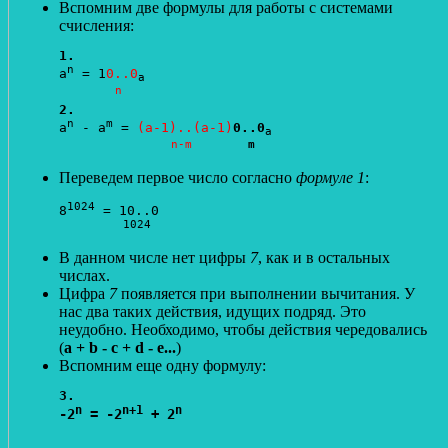
Вспомним две формулы для работы с системами
счисления:
1.
n
a
 = 1
0..0
a
n
2.
n
m
a
 - a
 = 
(a-1)..(a-1)
0..0
a
n-m
m
Переведем первое число согласно
формуле 1
:
1024
8
 = 10..0

1024
В данном числе нет цифры
7
, как и в остальных
числах.
Цифра
7
появляется при выполнении вычитания. У
нас два таких действия, идущих подряд. Это
неудобно. Необходимо, чтобы действия чередовались
(
a + b - c + d - e...
)
Вспомним еще одну формулу:
3.
n
n+1
n
-2
 = -2
 + 2