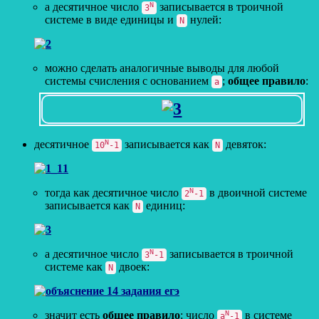
а десятичное число
N
записывается в троичной
3
системе в виде единицы и
нулей:
N
можно сделать аналогичные выводы для любой
системы счисления с основанием
;
общее правило
:
a
десятичное
N
записывается как
девяток:
10
-1
N
тогда как десятичное число
N
в двоичной системе
2
-1
записывается как
единиц:
N
а десятичное число
N
записывается в троичной
3
-1
системе как
двоек:
N
значит есть
общее правило
: число
N
в системе
a
-1