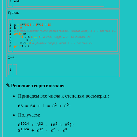
end
.
Python:
1

x 
=
8
**
1024
 + 
8
**
32
 - 
65
2

k 
=
0
3

# в получившемся числе рассматриваем каждую цифру в 8-й системе сч.
4

while
 x: 

5

if
 x % 
8
==
7
: 
# если цифра = 7, то считаем ее
6

        k +
=
1
7

    x //
=
8
# убираем разряд числа в 8-й системе сч.
print
(
 k 
)
С++:
✎ Решение теоретическое:
Приведем все числа к степеням восьмерки:
2
0
65 = 64 + 1 = 8
 + 8
;
Получаем:
1024
32
2
0
8
 + 8
 - (8
 + 8
);

1024
32
2
0
8
 + 8
 - 8
 - 8