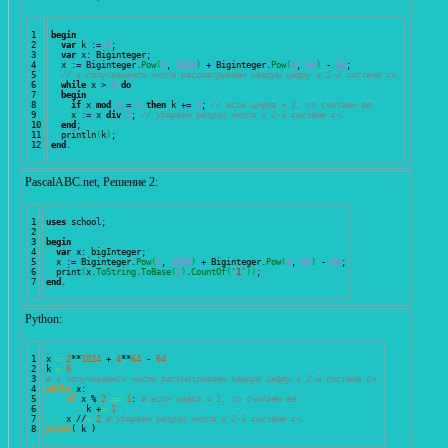
1

begin
2

var
 k 
:
=
0
;
3

var
 x
:
 Biginteger
;
4

  x 
:
=
 Biginteger
.
Pow
(
2
,
1024
)
+
 Biginteger
.
Pow
(
4
,
64
)
-
64
;
5

// в получившемся числе рассматриваем каждую цифру в 2-й системе сч.
6

while
 x > 
0
do
7

begin
8

if
 x 
mod
2
=
1
then
 k 
+=
1
;
// если цифра = 1, то считаем ее
9

    x 
:
=
 x 
div
2
;
// убираем разряд числа в 2-й системе сч.
10

end
;
11

  println
(
k
)
;
end
.
PascalABC.net, Решение 2:
1

uses
 school
;
2

3

begin
4

var
 x
:
 bigInteger
;
5

  x 
:
=
 Biginteger
.
Pow
(
2
,
1024
)
+
 Biginteger
.
Pow
(
4
,
64
)
-
64
;
6

  print
(
x
.
ToString
.
ToBase
(
2
)
.
CountOf
(
'1'
)
)
;
end
.
Python:
1

x 
=
2
**
1024
 + 
4
**
64
 - 
64
2

k 
=
0
3

# в получившемся числе рассматриваем каждую цифру в 2-й системе сч.
4

while
 x: 

5

if
 x % 
2
==
1
: 
# если цифра = 1, то считаем ее
6

        k +
=
1
7

    x //
=
2
# убираем разряд числа в 2-й системе сч.
print
(
 k 
)