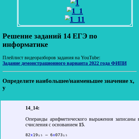
Решение заданий 14 ЕГЭ по
информатике
Плейлист видеоразборов задания на YouTube:
Задание демонстрационного варианта 2022 года ФИПИ
Определите наибольшее/наименьшее значение x,
y
14_14:
Операнды арифметического выражения записаны 
счисления с основанием
15
.
82
x
19₁₅ – 6
x
073₁₅