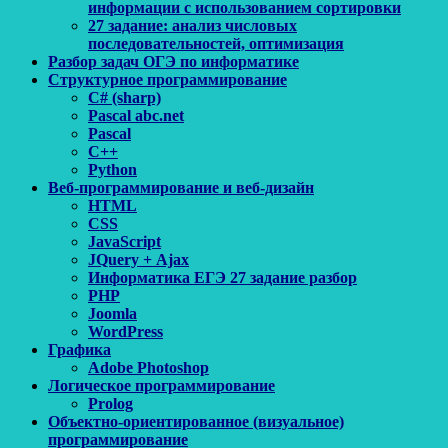
информации с использованием сортировки
27 задание: анализ числовых
последовательностей, оптимизация
Разбор задач ОГЭ по информатике
Структурное программирование
C# (sharp)
Pascal abc.net
Pascal
С++
Python
Веб-программирование и веб-дизайн
HTML
CSS
JavaScript
JQuery + Ajax
Информатика ЕГЭ 27 задание разбор
PHP
Joomla
WordPress
Графика
Adobe Photoshop
Логическое программирование
Prolog
Объектно-ориентированное (визуальное)
программирование