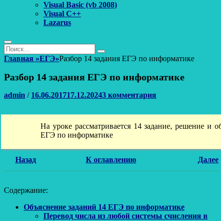
Visual Basic (vb 2008)
Visual C++
Lazarus
Поиск
Найти:
Поиск
Главная
»
ЕГЭ
»
Разбор 14 задания ЕГЭ по информатике
Разбор 14 задания ЕГЭ по информатике
Автор
Опубликовано
admin
/
16.06.2017
17.12.2024
3 комментария
На уроке рассматривается 14 задание, решение и о
ЕГЭ по информатике
Назад
К оглавлению
Далее
Содержание:
Объяснение заданий 14 ЕГЭ по информатике
Перевод числа из любой системы счисления в