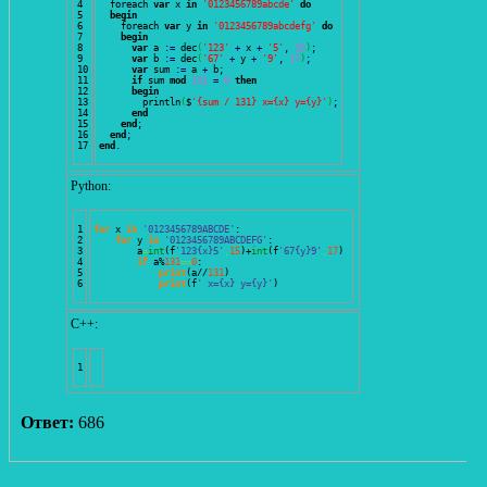
4

  foreach 
var
 x 
in
'0123456789abcde'
do
5

begin
6

    foreach 
var
 y 
in
'0123456789abcdefg'
do
7

begin
8

var
 a 
:
=
 dec
(
'123'
+
 x 
+
'5'
,
15
)
;
9

var
 b 
:
=
 dec
(
'67'
+
 y 
+
'9'
,
17
)
;
10

var
 sum 
:
=
 a 
+
 b
;
11

if
 sum 
mod
131
=
0
then
12

begin
13

        println
(
$
'{sum / 131} x={x} y={y}'
)
;
14

end
15

end
;
16

end
;
end
.
Python:
1

for
 x 
in
'0123456789ABCDE'
: 

2

for
 y 
in
'0123456789ABCDEFG'
: 

3

        a
=
int
(
f
'123{x}5'
,
15
)
+
int
(
f
'67{y}9'
,
17
)
4

if
 a%
131
==
0
: 

5

print
(
a//
131
)
print
(
f
' x={x} y={y}'
)
С++:
Ответ:
686