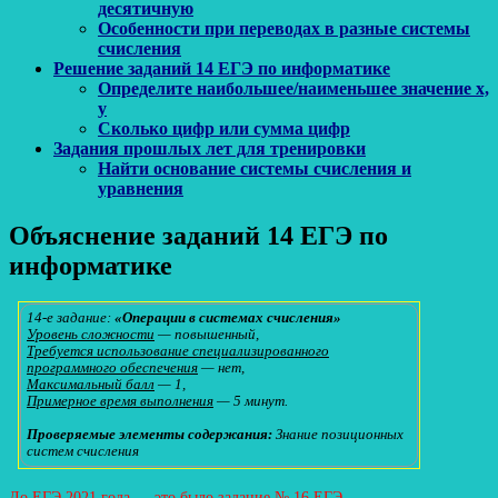
десятичную
Особенности при переводах в разные системы
счисления
Решение заданий 14 ЕГЭ по информатике
Определите наибольшее/наименьшее значение x,
y
Сколько цифр или сумма цифр
Задания прошлых лет для тренировки
Найти основание системы счисления и
уравнения
Объяснение заданий 14 ЕГЭ по
информатике
14-е задание:
«Операции в системах счисления»
Уровень сложности
— повышенный,
Требуется использование специализированного
программного обеспечения
— нет,
Максимальный балл
— 1,
Примерное время выполнения
— 5 минут.
Проверяемые элементы содержания:
Знание позиционных
систем счисления
До ЕГЭ 2021 года — это было задание № 16 ЕГЭ