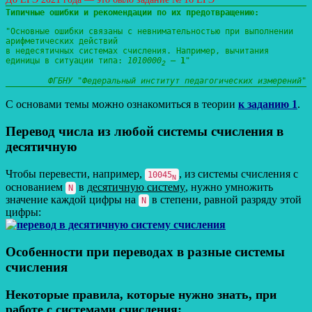
Типичные ошибки и рекомендации по их предотвращению:
"Основные ошибки связаны с невнимательностью при выполнении
арифметических действий
в недесятичных системах счисления. Например, вычитания
единицы в ситуации типа:
1010000
–
1
"
2
ФГБНУ "Федеральный институт педагогических измерений"
С основами темы можно ознакомиться в теории
к заданию 1
.
Перевод числа из любой системы счисления в
десятичную
Чтобы перевести, например,
, из системы счисления с
10045
N
основанием
в
десятичную систему
, нужно умножить
N
значение каждой цифры на
в степени, равной разряду этой
N
цифры:
Особенности при переводах в разные системы
счисления
Некоторые правила, которые нужно знать, при
работе с системами счисления: