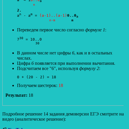
a
n
2.
n
m
a
 - a
 = 
(a-1)..(a-1)
0..0
a
n-m
m
Переведем первое число согласно
формуле 1
:
30
7
 = 10..0

30
В данном числе нет цифры
6
, как и в остальных
числах.
Цифра
6
появляется при выполнении вычитания.
Подсчитаем все "6", используя
формулу 2
:
Получаем шестерок:
18
Результат:
18
Подробное решение 14 задания демоверсии ЕГЭ смотрите на
видео (аналитическое решение):