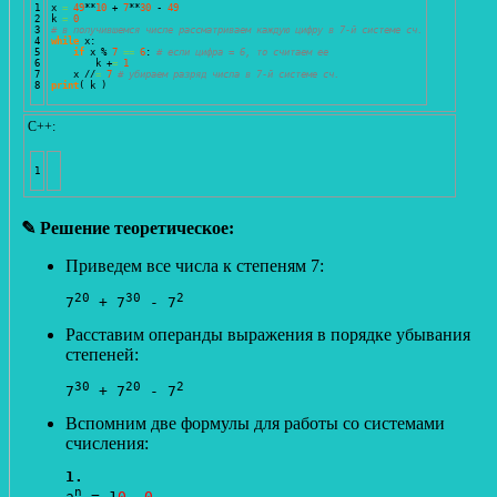
1

x 
=
49
**
10
 + 
7
**
30
 - 
49
2

k 
=
0
3

# в получившемся числе рассматриваем каждую цифру в 7-й системе сч.
4

while
 x: 

5

if
 x % 
7
==
6
: 
# если цифра = 6, то считаем ее
6

        k +
=
1
7

    x //
=
7
# убираем разряд числа в 7-й системе сч.
print
(
 k 
)
С++:
✎ Решение теоретическое:
Приведем все числа к степеням 7:
20
30
2
7
 + 7
 - 7
Расставим операнды выражения в порядке убывания
степеней:
30
20
2
7
 + 7
 - 7
Вспомним две формулы для работы со системами
счисления:
1.
n
a
 = 1
0..0