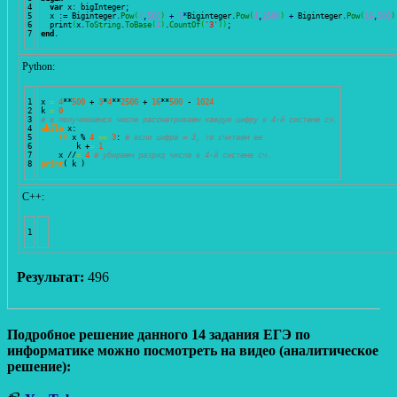
4

var
 x
:
 bigInteger
;
5

  x 
:
=
 Biginteger
.
Pow
(
4
,
500
)
+
3
*
Biginteger
.
Pow
(
4
,
2500
)
+
 Biginteger
.
Pow
(
16
,
500
)
6

  print
(
x
.
ToString
.
ToBase
(
4
)
.
CountOf
(
'3'
)
)
;
end
.
Python:
1

x 
=
4
**
500
 + 
3
*
4
**
2500
 + 
16
**
500
 - 
1024
2

k 
=
0
3

# в получившемся числе рассматриваем каждую цифру в 4-й системе сч.
4

while
 x: 

5

if
 x % 
4
==
3
: 
# если цифра = 3, то считаем ее
6

        k +
=
1
7

    x //
=
4
# убираем разряд числа в 4-й системе сч.
print
(
 k 
)
С++:
Результат:
496
Подробное решение данного 14 задания ЕГЭ по
информатике можно посмотреть на видео (аналитическое
решение):