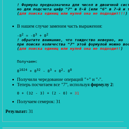
! Формула предназначена для чисел в двоичной сист
но для подсчета цифр "7" в 8-й (или "6" в 7-й и т
(
для поиска единиц или нулей она не подходит!!!
)
В нашем случае заменим часть выражения:
2
3
2
-8
 = -8
 + 8
! обратите внимание, что тождество неверно, но

при поиске количества "7" этой формулой можно вос
(
для поиска единиц или нулей она не подходит!
Получаем:

1024
32
3
2
0
8
 + 8
 - 8
 + 8
- 8
Получили чередование операций "+" и "-".
Теперь посчитаем все
"7"
, используя
формулу 2
:
0 + (32 - 3) + (2 - 0) = 
31
Получаем семерок: 31
Результат:
31