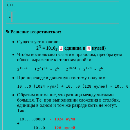
С++:
✎ Решение теоретическое:
Существует правило:
N
2
= 10..0
(
единица и
нулей)
1
N
2
Чтобы воспользоваться этим правилом, преобразуем
общее выражение к степеням двойки:
1024
2
64
6
1024
128
6
2
 + (2
)
 - 2
 = 2
 + 2
 - 2
При переводе в двоичную систему получим:
10...0 (1024 нуля) + 10...0 (128 нулей) - 10...0
Обратим внимание, что разница между числами
большая. Т.е. при выполнении сложения в столбик,
единицы в одном и том же разряде быть не могут.
Так:
 10....00000  
- 1024 нуля
+

       10..0  
- 128 нулей