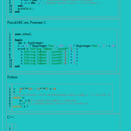
8

    s
:
=
s
+
 x 
mod
7
;
// добавляем цифру правого разряда
9

    x 
:
=
 x 
div
7
;
// убираем разряд числа в 7-й системе сч.
10

end
;
11

  println
(
s
)
;
end
.
PascalABC.net, Решение 2:
1

uses
 school
;
2

3

begin
4

var
 n
:
 bigInteger
;
5

  n 
:
=
43
*
 Biginteger
.
Pow
(
7
,
103
)
-
21
*
 Biginteger
.
Pow
(
7
,
57
)
+
98
;
6

  print
(
n
.
ToString
.
ToBase
(
7
)
.
CountOf
(
'1'
)
+
7

    n
.
ToString
.
ToBase
(
7
)
.
CountOf
(
'2'
)
*
2
+
8

    n
.
ToString
.
ToBase
(
7
)
.
CountOf
(
'3'
)
*
3
+
9

    n
.
ToString
.
ToBase
(
7
)
.
CountOf
(
'4'
)
*
4
+
10

    n
.
ToString
.
ToBase
(
7
)
.
CountOf
(
'5'
)
*
5
+
11

    n
.
ToString
.
ToBase
(
7
)
.
CountOf
(
'6'
)
*
6
)
;
end
.
Python:
1

x 
=
43
*
7
**
103
 - 
21
*
7
**
57
 + 
98
2

s 
=
0
3

# в получившемся числе рассматриваем каждую цифру в 7-й системе сч.
4

while
 x: 

5

    s+
=
 x % 
7
# добавляем цифру к сумматору
6

    x //
=
7
# убираем разряд числа в 7-й системе сч.
print
(
 s 
)
С++: