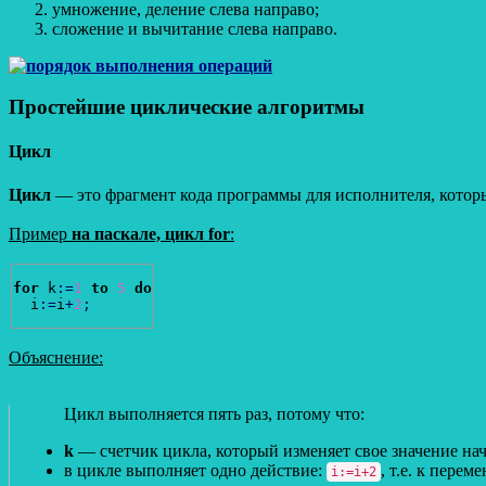
умножение, деление слева направо;
сложение и вычитание слева направо.
Простейшие циклические алгоритмы
Цикл
Цикл
— это фрагмент кода программы для исполнителя, котор
Пример
на паскале, цикл for
:
for
 k
:
=
1
to
5
do
  i
:
=
i
+
2
;
Объяснение:
Цикл выполняется пять раз, потому что:
k
— счетчик цикла, который изменяет свое значение нач
в цикле выполняет одно действие:
, т.е. к пере
i:=i+2