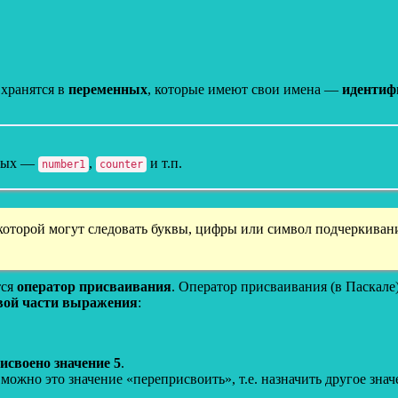
 хранятся в
переменных
, которые имеют свои имена —
идентиф
нных —
,
и т.п.
number1
counter
которой могут следовать буквы, цифры или символ подчеркиван
тся
оператор присваивания
. Оператор присваивания (в Паскале
евой части выражения
:
исвоено значение 5
.
можно это значение «переприсвоить», т.е. назначить другое знач