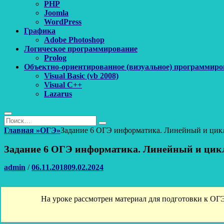
PHP
Joomla
WordPress
Графика
Adobe Photoshop
Логическое программирование
Prolog
Объектно-ориентированное (визуальное) программиро
Visual Basic (vb 2008)
Visual C++
Lazarus
Поиск
Найти:
Поиск
Главная
»
ОГЭ
»
Задание 6 ОГЭ информатика. Линейный и цик
Задание 6 ОГЭ информатика. Линейный и цик
Автор
Опубликовано
admin
/
06.11.2018
09.02.2024
На уроке рассмотрен материал для подготовки к ОГЭ