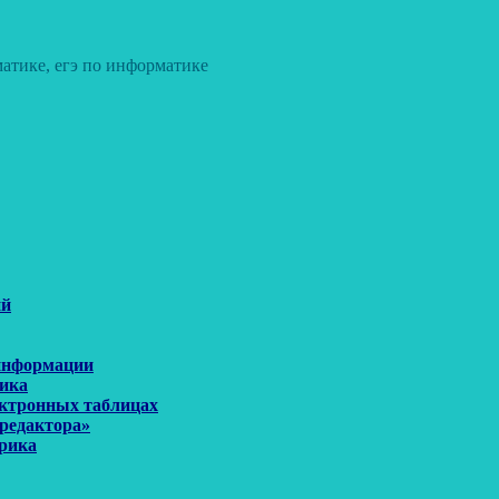
атике, егэ по информатике
ий
 информации
рика
ектронных таблицах
 редактора»
орика