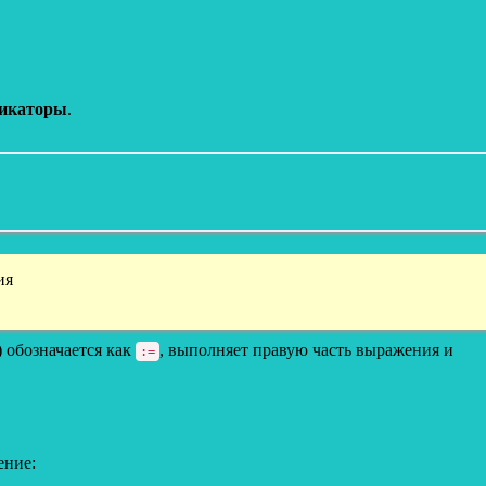
икаторы
.
ия
) обозначается как
, выполняет правую часть выражения и
:=
ение: