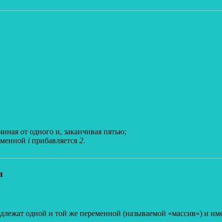
иная от одного и, заканчивая пятью;
еременной
i
прибавляется
2
.
л
адлежат одной и той же переменной (называемой «массив») и 