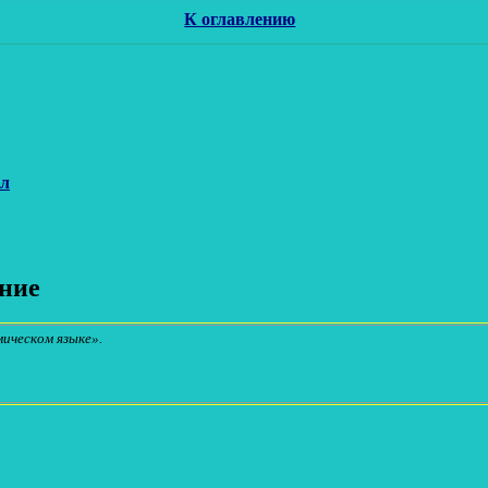
К оглавлению
ел
ение
мическом языке».