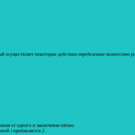
ый осуществляет некоторые действия
определенное количество р
иная от одного и заканчивая пятью;
менной
i
прибавляется
2
.