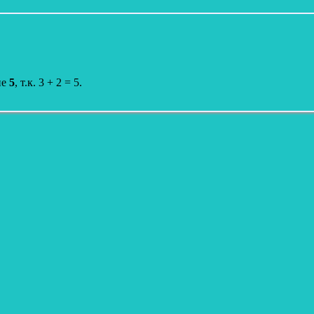
ие
5
, т.к. 3 + 2 = 5.