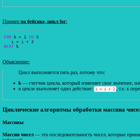
Пример
на бейсике, цикл for
:
FOR
 k = 1 
TO
 5 

NEXT
 k
Объяснение:
Цикл выполняется пять раз, потому что:
k
— счетчик цикла, который изменяет свое значение, нач
в цикле выполняет одно действие:
, т.е. к п
i = i + 2
Циклические алгоритмы обработки массива чисе
Массивы
Массив чисел
— это последовательность чисел, которые прин