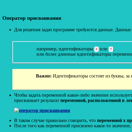
Оператор присваивания
Для решения задач программе требуются данные. Данные
например, идентификаторы
или
,
X
Y
или более длинные идентификаторы переме
Важно:
Идентификаторы состоят из буквы, за 
Чтобы задать переменной какое-либо значение используе
присваивает результат
переменной, расположенной в л
В таком случае правильно говорить, что
переменной x пр
После того как переменной присвоено какое-то значение, 