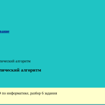
вание
лический алгоритм
лический алгоритм
 по информатике, разбор 6 задания