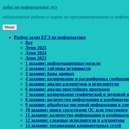
Перейти
лабы по информатике, егэ
к
лабораторные работы и задачи по программированию и информ
содержимому
Меню
Основное
Разбор задач ЕГЭ по информатике
Все
меню
Демо 2025
Демо 2024
Демо 2023
1 задание: информационные модели
2 задание: таблицы истинности
3 задание: базы данных
4 задание: кодирование и расшифровка сообщен
5 задание: анализ алгоритмов и исполнители
6 задание: анализ простейших программ
7 задание: кодирование графической и звуковой
8 задание: количество информации и комбинато
9 задание: обработка числовой информации в эл
10 задание: поиск средствами ОС или текстового
11 задание: количество информации и комбинат
12 задание: сложные исполнители и алгоритмы
13 задание: организация компьютерных сетей