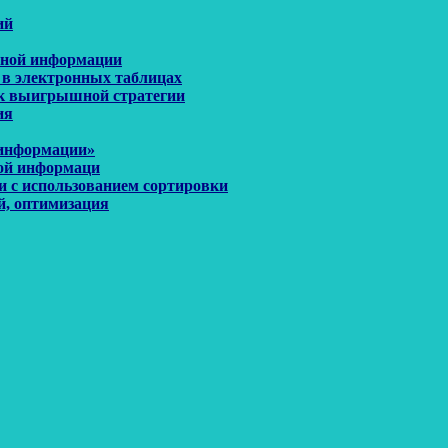
ий
енной информации
 в электронных таблицах
иск выигрышной стратегии
ия
 информации»
ной информаци
и с использованием сортировки
й, оптимизация