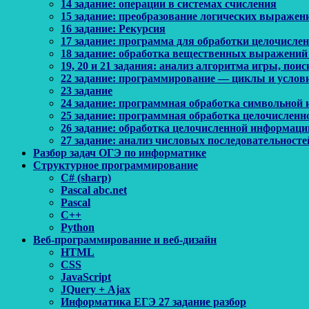
14 задание: операции в системах счисления
15 задание: преобразование логических выражен
16 задание: Рекурсия
17 задание: программа для обработки целочисл
18 задание: обработка вещественных выражений
19, 20 и 21 задания: анализ алгоритма игры, по
22 задание: программирование — циклы и услов
23 задание
24 задание: программная обработка символьной
25 задание: программная обработка целочислен
26 задание: обработка целочисленной информаци
27 задание: анализ числовых последовательносте
Разбор задач ОГЭ по информатике
Структурное программирование
C# (sharp)
Pascal abc.net
Pascal
С++
Python
Веб-программирование и веб-дизайн
HTML
CSS
JavaScript
JQuery + Ajax
Информатика ЕГЭ 27 задание разбор