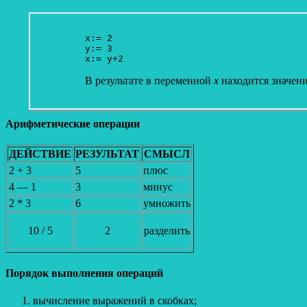
x:= 2

y:= 3

В результате в переменной
x
находится значен
Арифметические операции
ДЕЙСТВИЕ
РЕЗУЛЬТАТ
СМЫСЛ
2 + 3
5
плюс
4 — 1
3
минус
2 * 3
6
умножить
10 / 5
2
разделить
Порядок выполнения операций
вычисление выражений в скобках;