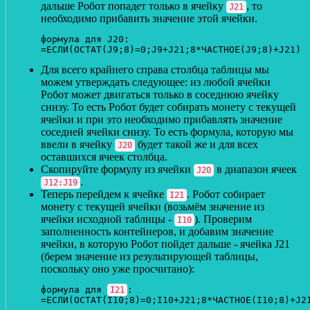
дальше Робот попадет только в ячейку
, то
J21
необходимо прибавить значение этой ячейки.
формула для J20:

=ЕСЛИ(ОСТАТ(J9;8)=0;J9+J21;8*ЧАСТНОЕ(J9;8)+J21)
Для всего крайнего справа столбца таблицы мы
можем утверждать следующее: из любой ячейки
Робот может двигаться только в соседнюю ячейку
снизу. То есть Робот будет собирать монету с текущей
ячейки и при это необходимо прибавлять значение
соседней ячейки снизу. То есть формула, которую мы
ввели в ячейку
будет такой же и для всех
J20
оставшихся ячеек столбца.
Скопируйте формулу из ячейки
в диапазон ячеек
J20
.
J12:J19
Теперь перейдем к ячейке
. Робот собирает
I21
монету с текущей ячейки (возьмём значение из
ячейки исходной таблицы -
). Проверим
I10
заполненность контейнеров, и добавим значение
ячейки, в которую Робот пойдет дальше - ячейка J21
(берем значение из результирующей таблицы,
поскольку оно уже просчитано):
формула для 
:

I21
=ЕСЛИ(ОСТАТ(I10;8)=0;I10+J21;8*ЧАСТНОЕ(I10;8)+J2