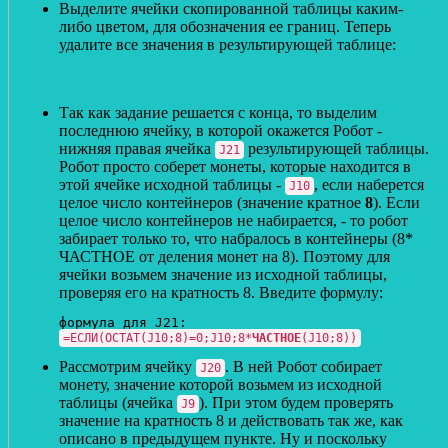
Выделите ячейки скопированной таблицы каким-
либо цветом, для обозначения ее границ. Теперь
удалите все значения в результирующей таблице:
Так как задание решается с конца, то выделим
последнюю ячейку, в которой окажется Робот -
нижняя правая ячейка
результирующей таблицы.
J21
Робот просто соберет монеты, которые находится в
этой ячейке исходной таблицы -
, если наберется
J10
целое число контейнеров (значение кратное
8
). Если
целое число контейнеров не набирается, - то робот
забирает только то, что набралось в контейнеры (8*
ЧАСТНОЕ от деления монет на 8). Поэтому для
ячейки возьмем значение из исходной таблицы,
проверяя его на кратность 8. Введите формулу:
=ЕСЛИ(ОСТАТ(J10;8)=0;J10;8*
ЧАСТНОЕ
(J10;8))
Рассмотрим ячейку
. В ней Робот собирает
J20
монету, значение которой возьмем из исходной
таблицы (ячейка
). При этом будем проверять
J9
значение на кратность 8 и действовать так же, как
описано в предыдущем пункте. Ну и поскольку