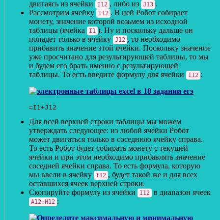
двигаясь из ячейки
, либо из
.
I12
J13
Рассмотрим ячейку
. В ней Робот собирает
I12
монету, значение которой возьмем из исходной
таблицы (ячейка
). Ну и поскольку дальше он
I1
попадет только в ячейку
, то необходимо
J12
прибавить значение этой ячейки. Поскольку значение
уже просчитано для результирующей таблицы, то мы
и будем его брать именно с результирующей
таблицы. То есть введите формулу для ячейки
:
I12
=I1+J12
Для всей верхней строки таблицы мы можем
утверждать следующее: из любой ячейки Робот
может двигаться только в соседнюю ячейку справа.
То есть Робот будет собирать монету с текущей
ячейки и при этом необходимо прибавлять значение
соседней ячейки справа. То есть формула, которую
мы ввели в ячейку
, будет такой же и для всех
I12
оставшихся ячеек верхней строки.
Скопируйте формулу из ячейки
в диапазон ячеек
I12
:
A12:H12