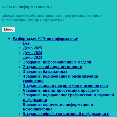
Перейти
лабы по информатике, егэ
к
лабораторные работы и задачи по программированию и
содержимому
информатике, егэ по информатике
Меню
Основное
Разбор задач ЕГЭ по информатике
Все
меню
Демо 2025
Демо 2024
Демо 2023
1 задание: информационные модели
2 задание: таблицы истинности
3 задание: базы данных
4 задание: кодирование и расшифровка
сообщений
5 задание: анализ алгоритмов и исполнители
6 задание: анализ простейших программ
7 задание: кодирование графической и звуковой
информации
8 задание: количество информации и
комбинаторика
9 задание: обработка числовой информации в