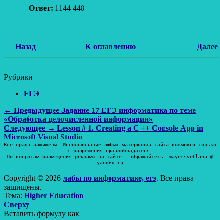
Ответ:
1144 448
Назад
К оглавлению
Далее
Рубрики
ЕГЭ
Навигация
Предыдущая
← Предыдущее
Задание 17 ЕГЭ информатика по теме
запись:
«Обработка целочисленной информации»
по
Следующая
Следующее →
Lesson # 1. Creating a C ++ Console App in
записям
запись:
Microsoft Visual Studio
Все права защищены. Использование любых материалов сайта возможно только
с разрешения правообладателя.
По вопросам размещения рекламы на сайте - обращайтесь: mayersvetlana @
yandex.ru
Copyright © 2026
лабы по информатике, егэ
. Все права
защищены.
Тема:
Higher Education
Прокрутить
Сверху
вверх
Вставить формулу как