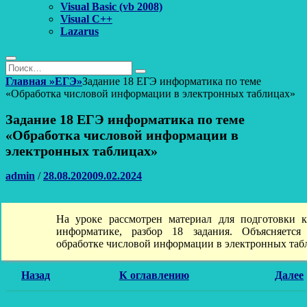
Visual Basic (vb 2008)
Visual C++
Lazarus
Поиск
Найти:
Поиск
Главная
»
ЕГЭ
»
Задание 18 ЕГЭ информатика по теме
«Обработка числовой информации в электронных таблицах»
Задание 18 ЕГЭ информатика по теме
«Обработка числовой информации в
электронных таблицах»
Автор
Опубликовано
admin
/
28.08.2020
09.02.2024
На уроке рассмотрен материал для подготовки 
информатике, разбор 18 задания. Объясняется
обработке числовой информации в электронных таб
Назад
К оглавлению
Далее