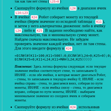
так как там нет стены (
)
L25>0
Скопируйте формулу из ячейки
в диапазон ячеек
L24
.
L14:L23
В ячейке
Робот собирает монету из текущей
K24
ячейки (берем значение из исходной таблицы -
),
K11
и затем у него альтернатива движения: либо в ячейку
, либо в
. В задании необходимо найти, как
L24
K25
максимальную, так и минимальную сумму монет.
Найдем сначала максимальную. Не забудем
проверять значение каждой ячейки, нет ли там стены.
Для этого введите формулу в
:
K24
=ЕСЛИ(И(K11>100;K11<500);0;ЕСЛИ(И(L24=0;K25=0);0;
ЕСЛИ(K25=0;K11+L24;K11+МИН(L24;K25)))))
Здесь логика формулы следующая: если текущее
значение ячейки соответствует стене, то записываем 0;
ИНАЧЕ - если обе ячейки, в которые может двигаться Робот,
- стены, то записываем в текущую ячейку 0; ИНАЧЕ - если
ячейка справа - стена, то двигаемся вниз, собирая по пути
монеты; ИНАЧЕ - если ячейка снизу - стена, то двигаемся
вправо, собирая по пути монеты; ИНАЧЕ - выбираем
минимальное значение из соседних ячеек и собираем
монеты.
Скопируйте формулу из ячейки
, использовав
K24