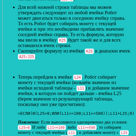
Для всей нижней строки таблицы мы можем
утверждать следующее: из любой ячейки Робот
может двигаться только в соседнюю ячейку справа.
То есть Робот будет собирать монету с текущей
ячейки и при это необходимо прибавлять значение
соседней ячейки справа. То есть формула, которую
мы ввели в ячейку
будет такой же и для всех
K25
оставшихся ячеек строки.
Скопируйте формулу из ячейки
в диапазон ячеек
K25
.
A25:J25
Теперь перейдем к ячейке
. Робот собирает
L24
монету с текущей ячейки (возьмём значение из
ячейки исходной таблицы -
) и добавим значение
L11
ячейки, в которую он пойдет дальше - ячейка L25
(берем значение из результирующей таблицы,
поскольку оно уже просчитано):
=ЕСЛИ(И(L25>0;ИЛИ(L11<=100;L11>=500));L11+L25;0)
Если выполняются одновременно два условия:
И либо
либо
, то собираем
L25>0
L11<=100
L11>=500
монету с текущей ячейки (
) и добавляем монету с
,
L11
L25