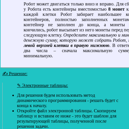
Робот может двигаться только вниз и вправо. Для с
у Робота есть контейнеры вместимостью
8 монет
к
каждой клетки Робот забирает наибольшее ко
контейнеров, полностью заполненных монета
контейнер не заполнен до конца, а монеты 
кончились, робот высыпает из него монеты перед пе
следующую клетку.
Определите максимальную и ми
денежную сумму, которую может собрать Робот, 
левой верхней клетки в правую нижнюю
.
В ответ
два числа – сначала максимальную сумму
минимальную.
✍ Решение:
✎ Электронные таблицы:
Для решения будем использовать метод
динамического программирования - решать будет с
конца к началу.
Откройте файл электронной таблицы. Скопируем
таблицу и вставим ее ниже - это будет шаблон для
результирующей таблицы, полученной после
решения задачи.