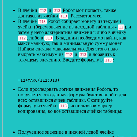
В ячейки
и
Робот мог попасть, также
I12
J13
двигаясь из ячейки
. Рассмотрим ее.
I13
В ячейке
Робот собирает монету из текущей
I13
ячейки (берем значение из исходной таблицы -
), и
I2
затем у него альтернатива движения: либо в ячейку
, либо в
. В задании необходимо найти, как
I12
J13
максимальную, так и минимальную сумму монет.
Найдем сначала максимальную. Для этого надо
выбрать максимум из
и
и добавить к
I12
J13
текущему значению. Введите формулу в
:
I13
=I2+МАКС(I12;J13)
Если проследовать логике движения Робота, то
получается, что данная формула будет верной и для
всех оставшихся ячеек таблицы. Скопируйте
формулу из ячейки
, использовав маркер
I13
копирования, во все оставшиеся ячейки таблицы:
Полученное значение в нижней левой ячейке