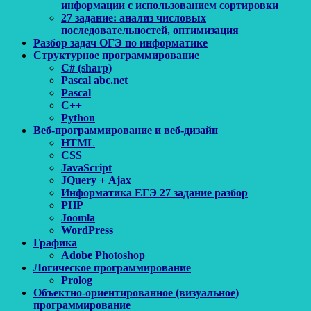
информации с использованием сортировки
27 задание: анализ числовых
последовательностей, оптимизация
Разбор задач ОГЭ по информатике
Структурное программирование
C# (sharp)
Pascal abc.net
Pascal
С++
Python
Веб-программирование и веб-дизайн
HTML
CSS
JavaScript
JQuery + Ajax
Информатика ЕГЭ 27 задание разбор
PHP
Joomla
WordPress
Графика
Adobe Photoshop
Логическое программирование
Prolog
Объектно-ориентированное (визуальное)
программирование