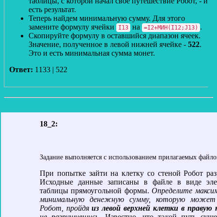
таблицы, с которой начал свое путешествие Робот, - и
есть результат.
Теперь найдем минимальную сумму. Для этого
замените формулу ячейки
на
.
I13
=I2+МИН(I12;J13)
Скопируйте формулу в оставшийся диапазон ячеек.
Значение, полученное в левой нижней ячейке -
522
.
Это и есть минимальная сумма монет.
Ответ:
1133 | 522
18_2:
Задание выполняется с использованием прилагаемых файло
При попытке зайти на клетку со стеной Робот раз
Исходные данные записаны в файле в виде эле
таблицы прямоугольной формы.
Определите макси
минимальную денежную сумму, которую может
Робот, пройдя
из левой верхней клетки в праву
не разрушившись.
Известно, что такой путь суще