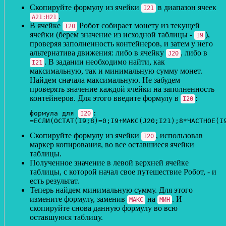
Скопируйте формулу из ячейки
в диапазон ячеек
I21
.
A21:H21
В ячейке
Робот собирает монету из текущей
I20
ячейки (берем значение из исходной таблицы -
),
I9
проверяя заполненность контейнеров, и затем у него
альтернатива движения: либо в ячейку
, либо в
J20
. В задании необходимо найти, как
I21
максимальную, так и минимальную сумму монет.
Найдем сначала максимальную. Не забудем
проверять значение каждой ячейки на заполненность
контейнеров. Для этого введите формулу в
:
I20
формула для 
:

I20
=ЕСЛИ(ОСТАТ(I9;8)=0;I9+МАКС(J20;I21);8*ЧАСТНОЕ(I
Скопируйте формулу из ячейки
, использовав
I20
маркер копирования, во все оставшиеся ячейки
таблицы.
Полученное значение в левой верхней ячейке
таблицы, с которой начал свое путешествие Робот, - и
есть результат.
Теперь найдем минимальную сумму. Для этого
измените формулу, заменив
на
. И
МАКС
МИН
скопируйте снова данную формулу во всю
оставшуюся таблицу.