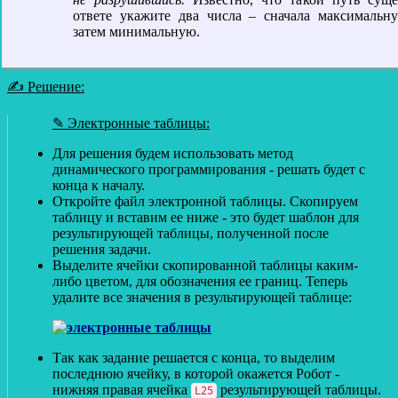
ответе укажите два числа – сначала максимальн
затем минимальную.
✍ Решение:
✎ Электронные таблицы:
Для решения будем использовать метод
динамического программирования - решать будет с
конца к началу.
Откройте файл электронной таблицы. Скопируем
таблицу и вставим ее ниже - это будет шаблон для
результирующей таблицы, полученной после
решения задачи.
Выделите ячейки скопированной таблицы каким-
либо цветом, для обозначения ее границ. Теперь
удалите все значения в результирующей таблице:
Так как задание решается с конца, то выделим
последнюю ячейку, в которой окажется Робот -
нижняя правая ячейка
результирующей таблицы.
L25