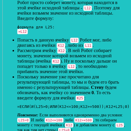
Робот просто соберет монету, которая находится в
этой ячейке исходной таблицы -
. Поэтому для
L12
ячейки возьмем значение из исходной таблицы.
Введите формулу:
=L12
Попасть в данную ячейку
Робот мог, либо
L12
двигаясь из ячейки
, либо из
.
K12
L11
Рассмотрим ячейку
. В ней Робот собирает
К12
монету, значение которой возьмем из исходной
таблицы (ячейка
). Ну и поскольку дальше он
K12
попадет только в ячейку
, то необходимо
L12
прибавить значение этой ячейки.
Поскольку значение уже просчитано для
результирующей таблицы, то мы и будем его брать
именно с результирующей таблицы.
Стену
будем
обозначать, как ячейку со значением
0
. То есть
введите формулу для ячейки
:
K25
=ЕСЛИ(И(L25>0;ИЛИ(K12<=100;K12>=500));K12+L25;0)
Если выполняются одновременно два условия:
И либо
либо
, то собираем
L25>0
K12<=100
K12>=500
монету с текущей ячейки (
) и добавляем монету с
,
K12
L25
так как там нет стены (
)
L25>0