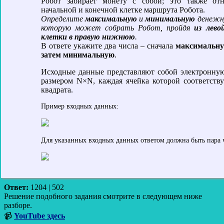
Робот забирает монету с собой; это также отн
начальной и конечной клетке маршрута Робота.
Определите
максимальную
и
минимальную
денежну
которую может собрать Робот, пройдя
из лево
клетки в правую нижнюю
.
В ответе укажите два числа – сначала
максимальн
затем минимальную
.
Исходные данные представляют собой электронну
размером N×N, каждая ячейка которой соответству
квадрата.
Пример входных данных:
Для указанных входных данных ответом должна быть пара 
Ответ:
1204 | 502
Решение подобного задания смотрите в следующем ниже
разборе.
📹
YouTube здесь