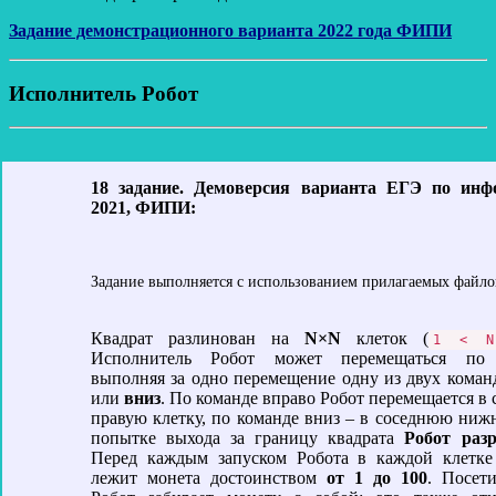
Задание демонстрационного варианта 2022 года ФИПИ
Исполнитель Робот
18 задание. Демоверсия варианта ЕГЭ по инф
2021, ФИПИ:
Задание выполняется с использованием прилагаемых файло
Квадрат разлинован на
N×N
клеток (
1 < N
Исполнитель Робот может перемещаться по 
выполняя за одно перемещение одну из двух коман
или
вниз
. По команде вправо Робот перемещается в
правую клетку, по команде вниз – в соседнюю ни
попытке выхода за границу квадрата
Робот раз
Перед каждым запуском Робота в каждой клетке
лежит монета достоинством
от 1 до 100
. Посети