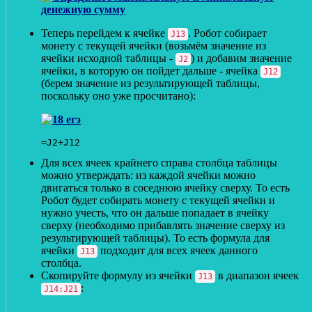
Теперь перейдем к ячейке
. Робот собирает
J13
монету с текущей ячейки (возьмём значение из
ячейки исходной таблицы -
) и добавим значение
J2
ячейки, в которую он пойдет дальше - ячейка
J12
(берем значение из результирующей таблицы,
поскольку оно уже просчитано):
=J2+J12
Для всех ячеек крайнего справа столбца таблицы
можно утверждать: из каждой ячейки можно
двигаться только в соседнюю ячейку сверху. То есть
Робот будет собирать монету с текущей ячейки и
нужно учесть, что он дальше попадает в ячейку
сверху (необходимо прибавлять значение сверху из
результирующей таблицы). То есть формула для
ячейки
подходит для всех ячеек данного
J13
столбца.
Скопируйте формулу из ячейки
в диапазон ячеек
J13
:
J14:J21