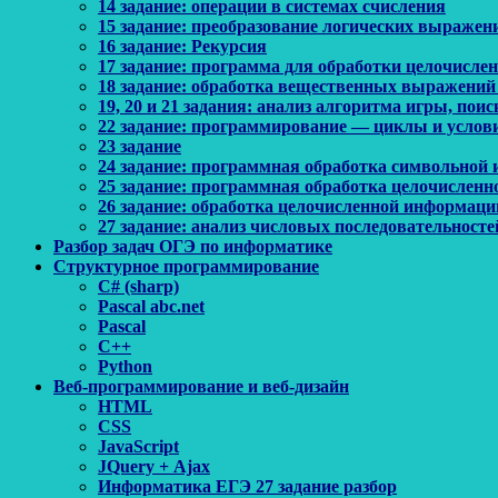
14 задание: операции в системах счисления
15 задание: преобразование логических выражен
16 задание: Рекурсия
17 задание: программа для обработки целочисл
18 задание: обработка вещественных выражений
19, 20 и 21 задания: анализ алгоритма игры, по
22 задание: программирование — циклы и услов
23 задание
24 задание: программная обработка символьной
25 задание: программная обработка целочислен
26 задание: обработка целочисленной информаци
27 задание: анализ числовых последовательносте
Разбор задач ОГЭ по информатике
Структурное программирование
C# (sharp)
Pascal abc.net
Pascal
С++
Python
Веб-программирование и веб-дизайн
HTML
CSS
JavaScript
JQuery + Ajax
Информатика ЕГЭ 27 задание разбор