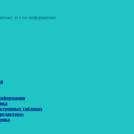
атике, егэ по информатике
ий
 информации
рика
ектронных таблицах
 редактора»
орика