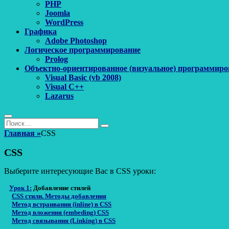
PHP
Joomla
WordPress
Графика
Adobe Photoshop
Логическое программирование
Prolog
Объектно-ориентированное (визуальное) программиро
Visual Basic (vb 2008)
Visual C++
Lazarus
Поиск
Найти:
Поиск
Главная
»
CSS
CSS
Выберите интересующие Вас в CSS уроки:
Урок 1:
Добавление стилей
CSS стили. Методы добавления
Метод встраивания (inline) в CSS
Метод вложения (embeding) CSS
Метод связывания (Linking) в CSS