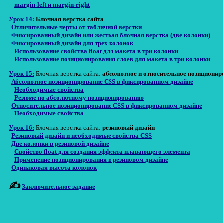
margin-left и margin-right
Урок 14:
Блочная верстка сайта
Отличительные черты от табличной верстки
Фиксированный дизайн или жесткая блочная верстка (две колонки)
Фиксированный дизайн для трех колонок
Использование свойства float для макета в три колонки
Использование позиционирования слоев для макета в три колонки
Урок 15:
Блочная верстка сайта:
абсолютное и относительное позиционир
Абсолютное позиционирование CSS в фиксированном дизайне
Необходимые свойства
Резюме по абсолютному позиционированию
Относительное позиционирование CSS в фиксированном дизайне
Необходимые свойства
Урок 16:
Блочная верстка сайта:
резиновый дизайн
Резиновый дизайн и необходимые свойства CSS
Две колонки в резиновой дизайне
Свойство float для создания эффекта плавающего элемента
Применение позиционирования в резиновом дизайне
Одинаковая высота колонок
✍
Заключительное задание