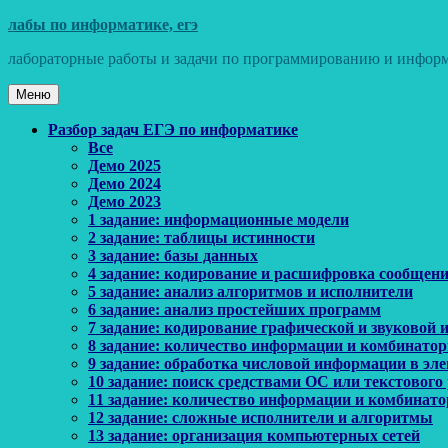
Перейти
лабы по информатике, егэ
к
лабораторные работы и задачи по программированию и информ
содержимому
Меню
Основное
Разбор задач ЕГЭ по информатике
Все
меню
Демо 2025
Демо 2024
Демо 2023
1 задание: информационные модели
2 задание: таблицы истинности
3 задание: базы данных
4 задание: кодирование и расшифровка сообщен
5 задание: анализ алгоритмов и исполнители
6 задание: анализ простейших программ
7 задание: кодирование графической и звуковой
8 задание: количество информации и комбинато
9 задание: обработка числовой информации в эл
10 задание: поиск средствами ОС или текстового
11 задание: количество информации и комбинат
12 задание: сложные исполнители и алгоритмы
13 задание: организация компьютерных сетей