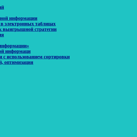
ий
енной информации
 в электронных таблицах
иск выигрышной стратегии
ия
 информации»
ной информаци
и с использованием сортировки
й, оптимизация