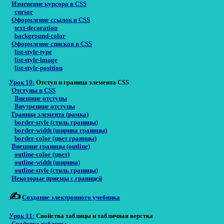
Изменение курсора в CSS
cursor
Оформление ссылок в CSS
text-decoration
background-color
Оформление списков в CSS
list-style-type
list-style-image
list-style-position
Урок 10:
Отступ и граница элемента CSS
Отступы в CSS
Внешние отступы
Внутренние отступы
Граница элемента (рамка)
border-style (стиль границы)
border-width (ширина границы)
border-color (цвет границы)
Внешние границы (outline)
outline-color (цвет)
outline-width (ширина)
outline-style (стиль границы)
Некоторые приемы с границей
✍
Создание электронного учебника
Урок 11:
Свойства таблицы и табличная верстка
Свойства таблицы