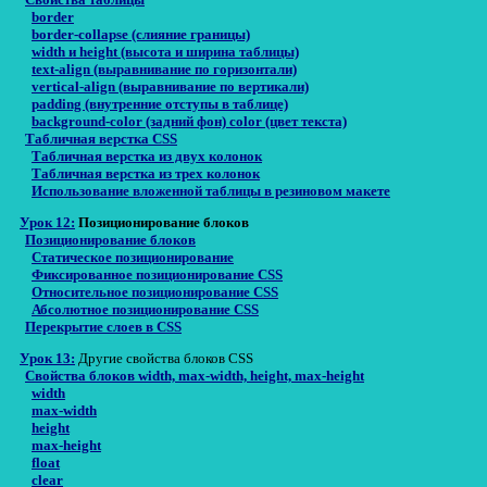
border
border-collapse (слияние границы)
width и height (высота и ширина таблицы)
text-align (выравнивание по горизонтали)
vertical-align (выравнивание по вертикали)
padding (внутренние отступы в таблице)
background-color (задний фон) color (цвет текста)
Табличная верстка CSS
Табличная верстка из двух колонок
Табличная верстка из трех колонок
Использование вложенной таблицы в резиновом макете
Урок 12:
Позиционирование блоков
Позиционирование блоков
Статическое позиционирование
Фиксированное позиционирование CSS
Относительное позиционирование CSS
Абсолютное позиционирование CSS
Перекрытие слоев в CSS
Урок 13:
Другие свойства блоков CSS
Свойства блоков width, max-width, height, max-height
width
max-width
height
max-height
float
clear