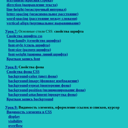
text-indent (красная строка)
direction (направление текста)
line-height (межстрочный интервал)
letter-spacing (межсимвольное расстояние)
word-spacing (расстояние между словами)
vertical-align (вертикальное выравнивание)
Урок 7:
Основные стили CSS:
свойства шрифта
Свойства шрифта css
font-family (семейство шрифта)
font-style (стиль шрифта)
font-size (размер шрифта)
font-weight (ширина линий шрифта)
Краткая запись font
Урок 8:
Свойства фона
Свойства фона CSS
background-color (цвет фона)
background-image (фоновое изображение)
background-repeat (повторение фона)
background-position (позиционирование фона)
background-attachment (прокрутка фона)
Краткая запись background
Урок 9:
Видимость элемента, оформление ссылок и списков, курсор
Видимость элемента в CSS
display
visibility
overflow