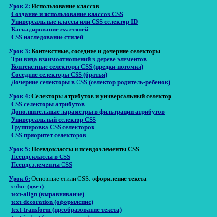
Урок 2:
Использование классов
Создание и использование классов CSS
Универсальные классы или CSS селектор ID
Каскадирование
css стилей
CSS
наследование
стилей
Урок 3:
Контекстные, соседние и дочерние селекторы
Три вида взаимоотношений в дереве элементов
Контекстные селекторы CSS (предки-потомки)
Соседние селекторы CSS (братья)
Дочерние селекторы в CSS (селектор родитель-ребенок)
Урок 4:
Селекторы атрибутов и универсальный селектор
CSS селекторы атрибутов
Дополнительные параметры в фильтрации атрибутов
Универсальный селектор CSS
Группировка
CSS селекторов
CSS
приоритет
селекторов
Урок 5:
Псевдоклассы и псевдоэлементы CSS
Псевдоклассы в CSS
Псевдоэлементы CSS
Урок 6:
Основные стили CSS:
оформление текста
color (цвет)
text-align (выравнивание)
text-decoration (оформление)
text-transform (преобразование текста)