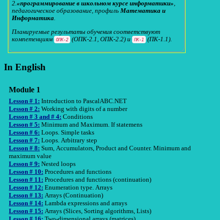
2.
«программирование в школьном курсе информатики»
,
педагогическое образование, профиль
Математика и
Информатика
.
Планируемые результаты обучения соответствуют
компетенциям
(ОПК-2.1, ОПК-2.2) и
(ПК-1.1).
ОПК-2
ПК-1
In English
Module 1
Lesson # 1:
Introduction to PascalABC.NET
Lesson # 2:
Working with digits of a number
Lesson # 3 and # 4:
Conditions
Lesson # 5:
Minimum and Maximum. If statemens
Lesson # 6:
Loops. Simple tasks
Lesson # 7:
Loops. Arbitrary step
Lesson # 8:
Sum, Accumulators, Product and Counter. Minimum and
maximum value
Lesson # 9:
Nested loops
Lesson # 10:
Procedures and functions
Lesson # 11:
Procedures and functions (continuation)
Lesson # 12:
Enumeration type. Arrays
Lesson # 13:
Arrays (Continuation)
Lesson # 14:
Lambda expressions and arrays
Lesson # 15:
Arrays (Slices, Sorting algorithms, Lists)
Lesson # 16:
Two-dimensional arrays (matrices)