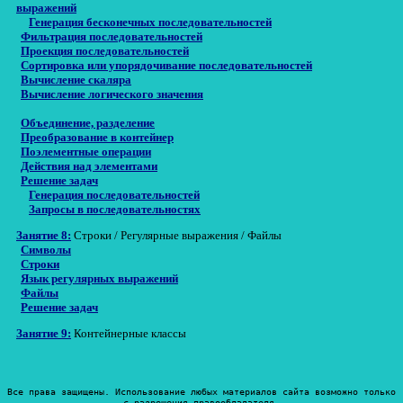
выражений
Генерация бесконечных последовательностей
Фильтрация последовательностей
Проекция последовательностей
Сортировка или упорядочивание последовательностей
Вычисление скаляра
Вычисление логического значения
Объединение, разделение
Преобразование в контейнер
Поэлементные операции
Действия над элементами
Решение задач
Генерация последовательностей
Запросы в последовательностях
Занятие 8:
Строки / Регулярные выражения / Файлы
Символы
Строки
Язык регулярных выражений
Файлы
Решение задач
Занятие 9:
Контейнерные классы
Все права защищены. Использование любых материалов сайта возможно только
с разрешения правообладателя.