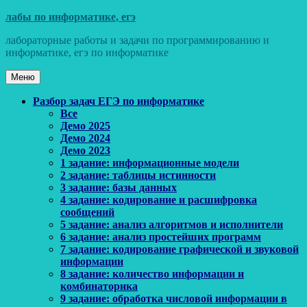
Перейти
лабы по информатике, егэ
к
лабораторные работы и задачи по программированию и
содержимому
информатике, егэ по информатике
Меню
Основное
Разбор задач ЕГЭ по информатике
Все
меню
Демо 2025
Демо 2024
Демо 2023
1 задание: информационные модели
2 задание: таблицы истинности
3 задание: базы данных
4 задание: кодирование и расшифровка
сообщений
5 задание: анализ алгоритмов и исполнители
6 задание: анализ простейших программ
7 задание: кодирование графической и звуковой
информации
8 задание: количество информации и
комбинаторика
9 задание: обработка числовой информации в