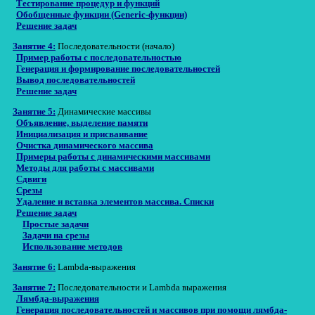
Тестирование процедур и функций
Обобщенные функции (Generic-функции)
Решение задач
Занятие 4:
Последовательности (начало)
Пример работы с последовательностью
Генерация и формирование последовательностей
Вывод последовательностей
Решение задач
Занятие 5:
Динамические массивы
Объявление, выделение памяти
Инициализация и присваивание
Очистка динамического массива
Примеры работы с динамическими массивами
Методы для работы с массивами
Сдвиги
Срезы
Удаление и вставка элементов массива. Списки
Решение задач
Простые задачи
Задачи на срезы
Использование методов
Занятие 6:
Lambda-выражения
Занятие 7:
Последовательности и Lambda выражения
Лямбда-выражения
Генерация последовательностей и массивов при помощи лямбда-