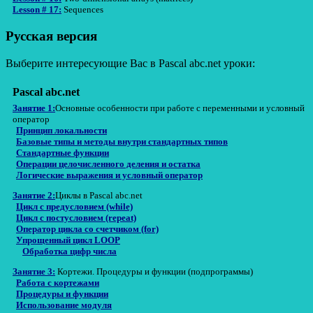
Lesson # 17:
Sequences
Русская версия
Выберите интересующие Вас в Pascal abc.net уроки:
Pascal abc.net
Занятие 1:
Основные особенности при работе с переменными и условный
оператор
Принцип локальности
Базовые типы и методы внутри стандартных типов
Стандартные функции
Операции целочисленного деления и остатка
Логические выражения и условный оператор
Занятие 2:
Циклы в Pascal abc.net
Цикл с предусловием (while)
Цикл с постусловием (repeat)
Оператор цикла со счетчиком (for)
Упрощенный цикл LOOP
Обработка цифр числа
Занятие 3:
Кортежи. Процедуры и функции (подпрограммы)
Работа с кортежами
Процедуры и функции
Использование модуля