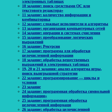
электронных таблицах
10 задание: поиск средствами ОС или
текстового редактора»
11 задание: количество информации и
комбинаторика
12 задание: сложные исполнители и алгоритмы
13 задание: организация компьютерных сетей
14 задание: операции в системах счисления
15 задание: преобразование логических
выражений
16 задание: Рекурсия
17 задание: программа для обработки
целочисленной информации
18 задание: обработка вещественных
выражений в электронных таблицах
19, 20 и 21 задания: анализ алгоритма игры,
поиск выигрышной стратегии
22 задание: программирование — циклы и
условия
23 задание
24 задание: программная обработка символьной
информации»
25 задание: программная обработка
целочисленной информаци
26 задание: обработка целочисленной