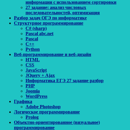
информации с использованием сортировки
27 задание: анализ числовых
последовательностей, оптимизация
Разбор задач ОГЭ по информатике
Структурное программирование
C# (sharp)
Pascal abc.net
Pascal
С++
Python
Веб-программирование и веб-дизайн
HTML
CSS
JavaScript
JQuery + Ajax
Информатика ЕГЭ 27 задание разбор
PHP
Joomla
WordPress
Графика
Adobe Photoshop
Логическое программирование
Prolog
Объектно-ориентированное (визуальное)
программирование