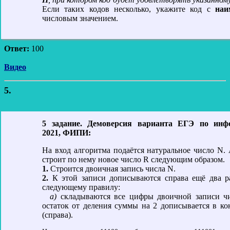
Если таких кодов несколько, укажите код с
наи
числовым значением.
Ответ:
100
Видео
5.
5 задание. Демоверсия варианта ЕГЭ по инф
2021, ФИПИ:
На вход алгоритма подаётся натуральное число N.
строит по нему новое число R следующим образом.
1.
Строится двоичная запись числа N.
2.
К этой записи дописываются справа ещё два р
следующему правилу:
а)
складываются все цифры двоичной записи ч
остаток от деления суммы на 2 дописывается в ко
(справа).