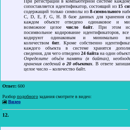
При регистрации в компьютерной системе каждом
сопоставляется идентификатор, состоящий из
15 с
содержащий только символы из
8-символьного
набо
C, D, Е, F, G, H. В базе данных для хранения с
каждом объекте отведено одинаковое и ми
возможное целое
число байт
. При этом ис
посимвольное кодирование идентификаторов, вс
кодируют одинаковым и минимально во
количеством
бит
. Кроме собственно идентифика
каждого объекта в системе хранятся дополн
сведения, для чего отведено
24 байта
на один объект
Определите объём памяти (в байтах), необход
хранения сведений
о 20 объектах
.
В ответе запиши
целое число – количество байт.
Ответ:
600
Разбор
подобного
задания смотрите в видео:
🎦
Видео
12.