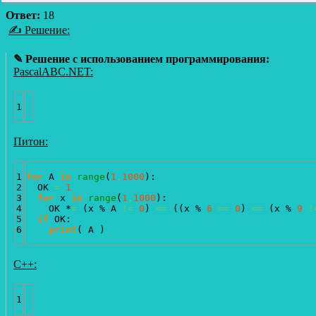
Ответ:
18
✍ Решение:
✎ Решение с использованием программирования:
PascalABC.NET:
Питон:
1

for
 A 
in
range
(
1
,
1000
)
:

2

  OK 
=
1
3

for
 x 
in
range
(
1
,
1000
)
:

4

    OK *
=
(
x % A 
!=
0
)
<=
(
(
x % 
6
==
0
)
<=
(
x % 
9
!
5

if
 OK:

print
(
 A 
)
C++: