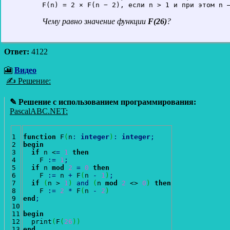
F(n) = 2 × F(n − 2), если n > 1 и при этом n 
Чему равно значение функции
F(26)
?
Ответ:
4122
🎦
Видео
✍ Решение:
✎ Решение с использованием программирования:
PascalABC.NET:
1

function
 F
(
n
:
integer
)
:
integer
;
2

begin
3

if
 n <
=
1
then
4

    F 
:
=
1
;
5

if
 n 
mod
2
=
0
then
6

    F 
:
=
 n 
+
 F
(
n 
-
1
)
;
7

if
(
n > 
1
)
and
(
n 
mod
2
 <> 
0
)
then
8

    F 
:
=
2
*
 F
(
n 
-
2
)
9

end
;
10

11

begin
12

  print
(
F
(
26
)
)
end
.