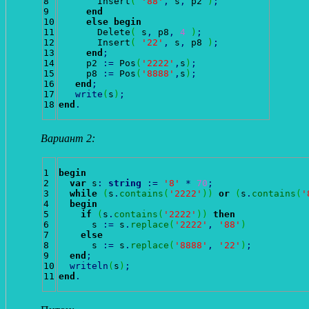
8

       Insert
(
'88'
,
 s
,
 p2 
)
;
9

end
10

else
begin
11

       Delete
(
 s
,
 p8
,
4
)
;
12

       Insert
(
'22'
,
 s
,
 p8 
)
;
13

end
;
14

     p2 
:
=
 Pos
(
'2222'
,
s
)
;
15

     p8 
:
=
 Pos
(
'8888'
,
s
)
;
16

end
;
17

write
(
s
)
;
end
.
Вариант 2:
1

begin
2

var
 s
:
string
:
=
'8'
*
70
;
3

while
(
s
.
contains
(
'2222'
)
)
or
(
s
.
contains
(
'
4

begin
5

if
(
s
.
contains
(
'2222'
)
)
then
6

      s 
:
=
 s
.
replace
(
'2222'
,
'88'
)
7

else
8

      s 
:
=
 s
.
replace
(
'8888'
,
'22'
)
;
9

end
;
10

writeln
(
s
)
;
end
.