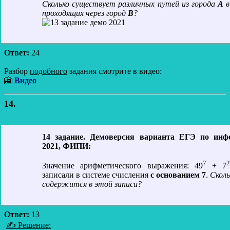
Сколько существует различных путей из города
А
в
проходящих через город
В
?
Ответ:
24
Разбор
подобного
задания смотрите в видео:
🎦
Видео
14.
14 задание. Демоверсия варианта ЕГЭ по инф
2021, ФИПИ:
7
2
Значение арифметического выражения: 49
+ 7
записали в системе счисления
с основанием 7
.
Скол
содержится в этой записи?
Ответ:
13
✍ Решение: