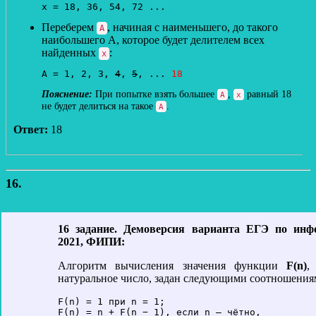
х = 18, 36, 54, 72 ...
Переберем
, начиная с наименьшего, до такого
А
наибольшего А, которое будет делителем всех
найденных
:
х
А = 1, 2, 3, 
4
, 
5
, ... 
18
При попытке взять большее
,
равный 18
А
x
не будет делиться на такое
.
А
Ответ:
18
16.
16 задание. Демоверсия варианта ЕГЭ по инф
2021, ФИПИ:
Алгоритм вычисления значения функции
F(n)
,
натуральное число, задан следующими соотношения
F(n) = 1 при n = 1;

F(n) = n + F(n − 1), если n – чётно,
