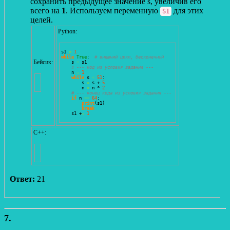
сохранить предыдущее значение s, увеличив его
всего на
1
. Используем переменную
для этих
S1
целей.
Python:
s1 
=
1
while
True
:  
# внешний цикл, бесконечный
Бейсик:
    s 
=
 s1

# --- код из условия задания --- 
    n 
=
1
while
 s 
<
51
:

        s 
=
 s + 
5
        n 
=
 n * 
2
# --- конец кода из условия задания --- 
if
 n 
==
64
:

print
(
s1
)
break
    s1 +
=
1
С++:
Ответ:
21
7.