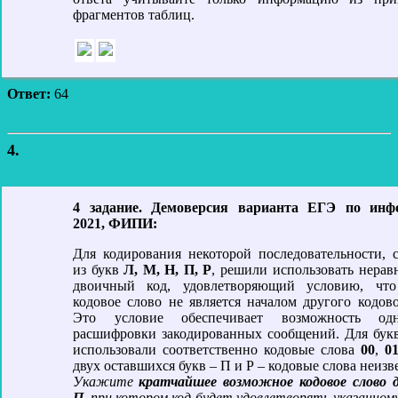
фрагментов таблиц.
Ответ:
64
4.
4 задание. Демоверсия варианта ЕГЭ по инф
2021, ФИПИ:
Для кодирования некоторой последовательности, 
из букв
Л, М, Н, П, Р
, решили использовать нера
двоичный код, удовлетворяющий условию, что
кодовое слово не является началом другого кодово
Это условие обеспечивает возможность одн
расшифровки закодированных сообщений. Для бук
использовали соответственно кодовые слова
00
,
0
двух оставшихся букв – П и Р – кодовые слова неизв
Укажите
кратчайшее возможное кодовое слово 
П
, при котором код будет удовлетворять указанному