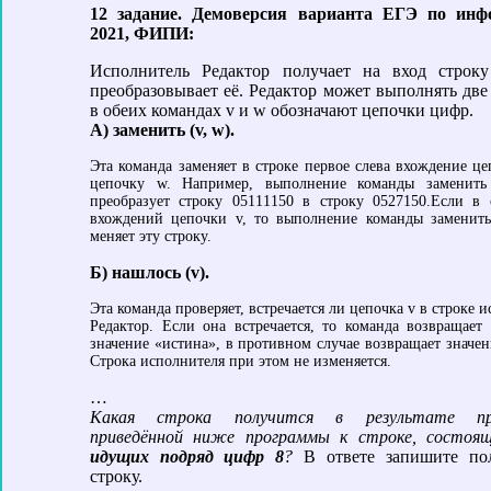
12 задание. Демоверсия варианта ЕГЭ по инф
2021, ФИПИ:
Исполнитель Редактор получает на вход строк
преобразовывает её. Редактор может выполнять две
в обеих командах v и w обозначают цепочки цифр.
А) заменить (v, w).
Эта команда заменяет в строке первое слева вхождение це
цепочку w. Например, выполнение команды заменить 
преобразует строку 05111150 в строку 0527150.Если в 
вхождений цепочки v, то выполнение команды заменить
меняет эту строку.
Б) нашлось (v).
Эта команда проверяет, встречается ли цепочка v в строке 
Редактор. Если она встречается, то команда возвращает 
значение «истина», в противном случае возвращает значение «ложь».
Строка исполнителя при этом не изменяется.
…
Какая строка получится в результате пр
приведённой ниже программы к строке, состоя
идущих подряд цифр 8
?
В ответе запишите по
строку.