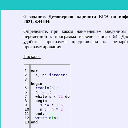
6 задание. Демоверсия варианта ЕГЭ по инф
2021, ФИПИ:
Определите, при каком наименьшем введённом 
переменной s программа выведет число 64. Дл
удобства программа представлена на четырё
программирования.
Паскаль:
1

var
2

  s
,
 n
:
integer
;
3

4

begin
5

readln
(
s
)
;
6

  n 
:
=
1
;
7

while
 s < 
51
do
8

begin
9

    s 
:
=
 s 
+
5
;
10

    n 
:
=
 n 
*
2
11

end
;
12

writeln
(
n
)
end
.