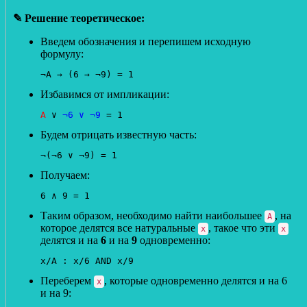
✎ Решение теоретическое:
Введем обозначения и перепишем исходную
формулу:
¬А → (6 → ¬9) = 1
Избавимся от импликации:
А
 ∨ 
¬6 ∨ ¬9
 = 1
Будем отрицать известную часть:
¬(¬6 ∨ ¬9) = 1
Получаем:
6 ∧ 9 = 1
Таким образом, необходимо найти наибольшее
, на
А
которое делятся все натуральные
, такое что эти
х
х
делятся и на
6
и на
9
одновременно:
x/A : x/6 AND x/9 
Переберем
, которые одновременно делятся и на 6
х
и на 9: