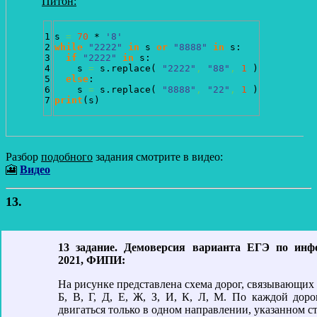
Питон:
1

s 
=
70
 * 
'8'
2

while
"2222"
in
 s 
or
"8888"
in
 s:

3

if
"2222"
in
 s:

4

    s 
=
 s.
replace
(
"2222"
,
"88"
,
1
)
5

else
:

6

    s 
=
 s.
replace
(
"8888"
,
"22"
,
1
)
print
(
s
)
Разбор
подобного
задания смотрите в видео:
🎦
Видео
13.
13 задание. Демоверсия варианта ЕГЭ по инф
2021, ФИПИ:
На рисунке представлена схема дорог, связывающих 
Б, В, Г, Д, Е, Ж, З, И, К, Л, М. По каждой дор
двигаться только в одном направлении, указанном с