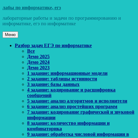
Перейти
лабы по информатике, егэ
к
лабораторные работы и задачи по программированию и
содержимому
информатике, егэ по информатике
Меню
Основное
Разбор задач ЕГЭ по информатике
Все
меню
Демо 2025
Демо 2024
Демо 2023
1 задание: информационные модели
2 задание: таблицы истинности
3 задание: базы данных
4 задание: кодирование и расшифровка
сообщений
5 задание: анализ алгоритмов и исполнители
6 задание: анализ простейших программ
7 задание: кодирование графической и звуковой
информации
8 задание: количество информации и
комбинаторика
9 задание: обработка числовой информации в