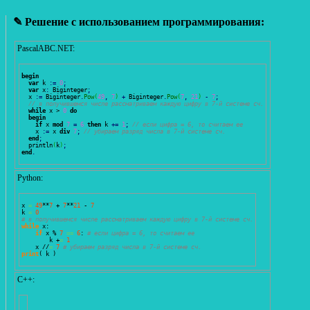
✎ Решение с использованием программирования:
PascalABC.NET:
begin
var
 k 
:
=
0
;
var
 x
:
 Biginteger
;
  x 
:
=
 Biginteger
.
Pow
(
49
,
7
)
+
 Biginteger
.
Pow
(
7
,
21
)
-
7
;
// в получившемся числе рассматриваем каждую цифру в 7-й системе сч.
while
 x > 
0
do
begin
if
 x 
mod
7
=
6
then
 k 
+=
1
;
// если цифра = 6, то считаем ее
    x 
:
=
 x 
div
7
;
// убираем разряд числа в 7-й системе сч.
end
;
  println
(
k
)
;
end
.
Python:
x 
=
49
**
7
 + 
7
**
21
 - 
7
k 
=
0
# в получившемся числе рассматриваем каждую цифру в 7-й системе сч.
while
 x: 

if
 x % 
7
==
6
: 
# если цифра = 6, то считаем ее
        k +
=
1
    x //
=
7
# убираем разряд числа в 7-й системе сч.
print
(
 k 
)
С++: