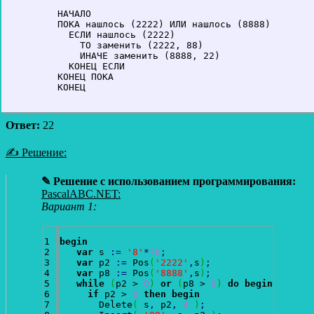
НАЧАЛО

ПОКА нашлось (2222) ИЛИ нашлось (8888)

  ЕСЛИ нашлось (2222)

    ТО заменить (2222, 88)

    ИНАЧЕ заменить (8888, 22)

  КОНЕЦ ЕСЛИ

КОНЕЦ ПОКА

КОНЕЦ
Ответ:
22
✍ Решение:
✎ Решение с использованием программирования:
PascalABC.NET:
Вариант 1:
1

begin
2

var
 s 
:
=
'8'
*
70
;
3

var
 p2 
:
=
 Pos
(
'2222'
,
s
)
;
4

var
 p8 
:
=
 Pos
(
'8888'
,
s
)
;
5

while
(
p2 > 
0
)
or
(
p8 > 
0
)
do
begin
6

if
 p2 > 
0
then
begin
7

       Delete
(
 s
,
 p2
,
4
)
;