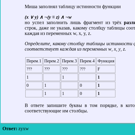
Миша заполнял таблицу истинности функции
(x ∨ y) ∧ ¬(y ≡ z) ∧ ¬w
но успел заполнить лишь фрагмент из трёх
раз
строк, даже не указав, какому столбцу таблицы соо
каждая из переменных w, x, y, z.
Определите, какому столбцу таблицы истинности 
соответствует каждая из переменных
w
,
x
,
y
,
z
.
Перем.1
Перем.2
Перем.3
Перем.4
Функция
???
???
???
???
F
1
1
1
0
1
0
1
1
1
0
1
В ответе запишите буквы в том порядке, в кот
соответствующие им столбцы.
Ответ:
zyxw