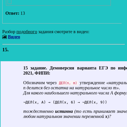
Ответ:
13
Разбор
подобного
задания смотрите в видео:
🎦
Видео
15.
15 задание. Демоверсия варианта ЕГЭ по инф
2021, ФИПИ:
Обозначим через
утверждение
«натураль
ДЕЛ(n, m)
n делится без остатка на натуральное число m»
.
Для какого
наибольшего
натурального числа А форму
¬ДЕЛ(x, А) → (ДЕЛ(x, 6) → ¬ДЕЛ(x, 9))
тождественно
истинна
(то есть принимает знач
любом натуральном значении переменной
х
)?