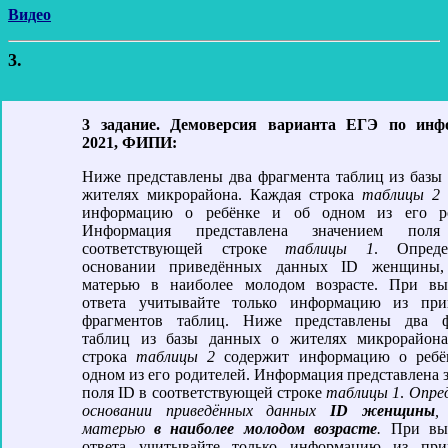
Видео
3.
3 задание. Демоверсия варианта ЕГЭ по инф
2021, ФИПИ:
Ниже представлены два фрагмента таблиц из базы
жителях микрорайона. Каждая строка
таблицы 2
информацию о ребёнке и об одном из его ро
Информация представлена значением по
соответствующей строке
таблицы 1
. Опред
основании приведённых данных ID женщины,
матерью в наиболее молодом возрасте. При вы
ответа учитывайте только информацию из при
фрагментов таблиц. Ниже представлены два ф
таблиц из базы данных о жителях микрорайона
строка
таблицы 2
содержит информацию о ребё
одном из его родителей. Информация представлена 
поля ID в соответствующей строке
таблицы 1
.
Опре
основании приведённых данных
ID женщины
,
матерью
в наиболее молодом возрасте
.
При выч
ответа учитывайте только информацию из при