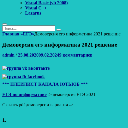
Visual Basic (vb 2008)
Visual C++
Lazarus
Поиск
Найти:
Поиск
Главная
»
ЕГЭ
»
Демоверсия егэ информатика 2021 решение
Демоверсия егэ информатика 2021 решение
Автор
Опубликовано
admin
/
25.08.2020
09.02.2024
9 комментариев
*** ПЛЕЙЛИСТ КАНАЛА ЮТЬЮБ ***
ЕГЭ по информатике
-> демоверсия ЕГЭ 2021
Скачать pdf демоверсии варианта ->
1.