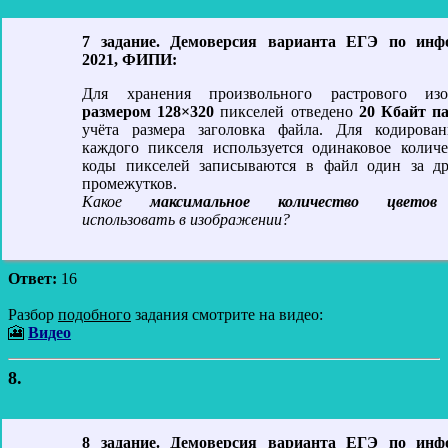
7 задание. Демоверсия варианта ЕГЭ по инф
2021, ФИПИ:
Для хранения произвольного растрового изо
размером 128×320
пикселей отведено
20 Кбайт п
учёта размера заголовка файла. Для кодирован
каждого пикселя используется одинаковое количе
коды пикселей записываются в файл один за др
промежутков.
Какое
максимальное количество цветов
использовать в изображении?
Ответ:
16
Разбор
подобного
задания смотрите на видео:
🎦
Видео
8.
8 задание. Демоверсия варианта ЕГЭ по инф