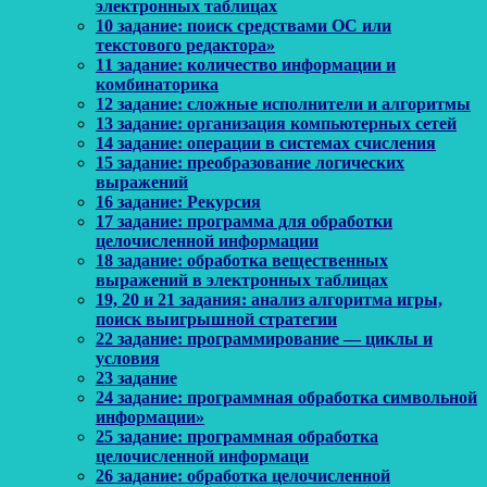
электронных таблицах
10 задание: поиск средствами ОС или
текстового редактора»
11 задание: количество информации и
комбинаторика
12 задание: сложные исполнители и алгоритмы
13 задание: организация компьютерных сетей
14 задание: операции в системах счисления
15 задание: преобразование логических
выражений
16 задание: Рекурсия
17 задание: программа для обработки
целочисленной информации
18 задание: обработка вещественных
выражений в электронных таблицах
19, 20 и 21 задания: анализ алгоритма игры,
поиск выигрышной стратегии
22 задание: программирование — циклы и
условия
23 задание
24 задание: программная обработка символьной
информации»
25 задание: программная обработка
целочисленной информаци
26 задание: обработка целочисленной