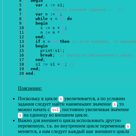
4

begin
5

var
 s 
:
=
 s1
;
6

// --- код из условия задания --- //
7

var
 n 
:
=
1
;
8

while
 s < 
51
do
9

begin
10

      s 
:
=
 s 
+
5
;
11

      n 
:
=
 n 
*
2
12

end
;
13

if
 n 
=
64
then
// если найдено, то выводи
14

begin
15

      print
(
s1
)
;
16

break
;
// выход из бесконечного цикла 
17

end
;
18

    s1 
:
=
 s1 
+
1
;
// 
19

end
;
end
.
Пояснение:
Поскольку в цикле
увеличивается, а по условию
s
задания следует найти наименьшее значение
, то
s
можно начать с
, постоянно увеличивая значение
s=1
на единицу во внешнем цикле.
s
Важно для внешнего цикла использовать другую
переменную, т.к. во внутреннем цикле переменная
s
меняется, а нам следует каждый шаг внешнего цикла