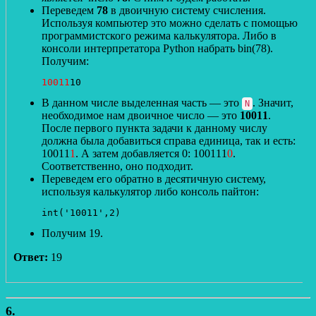
Переведем
78
в двоичную систему счисления.
Используя компьютер это можно сделать с помощью
программистского режима калькулятора. Либо в
консоли интерпретатора Python набрать bin(78).
Получим:
10011
10
В данном числе выделенная часть — это
. Значит,
N
необходимое нам двоичное число — это
10011
.
После первого пункта задачи к данному числу
должна была добавиться справа единица, так и есть:
10011
1
. А затем добавляется 0: 100111
0
.
Соответственно, оно подходит.
Переведем его обратно в десятичную систему,
используя калькулятор либо консоль пайтон:
int('10011',2)
Получим 19.
Ответ:
19
6.