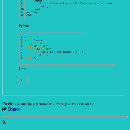
7

begin
8

if
(
str
[
s1
]
+
str
[
s2
]
+
str
[
s3
]
)
.
Count
(
x
-
>x
=
'к'
)
=
1
then
9

          n
+=
1
;
10

end
;
11

print
(
n
)
end
.
Python:
1

n 
=
0
2

str
=
'школа'
3

for
 s1 
in
str
:

4

for
 s2 
in
str
:

5

for
 s3 
in
str
:

6

if
(
s1 + s2 + s3
)
.
count
(
'к'
)
==
1
:

7

          n +
=
1
print
(
n
)
С++:
Разбор
подобного
задания смотрите на видео:
🎦
Видео
9.