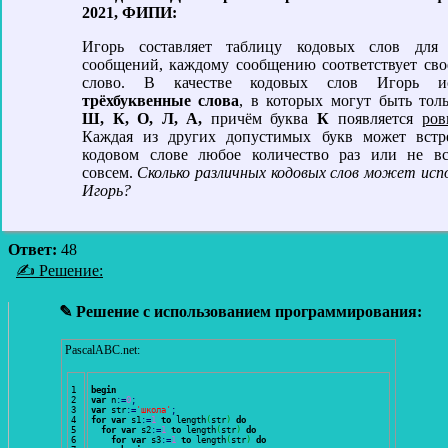
2021, ФИПИ:
Игорь составляет таблицу кодовых слов для 
сообщений, каждому сообщению соответствует сво
слово. В качестве кодовых слов Игорь ис
трёхбуквенные слова
, в которых могут быть тол
Ш, К, О, Л, А,
причём буква
К
появляется
ров
Каждая из других допустимых букв может встре
кодовом слове любое количество раз или не вс
совсем.
Сколько различных кодовых слов может исп
Игорь?
Ответ:
48
✍ Решение:
✎ Решение с использованием программирования:
PascalABC.net:
1

begin
2

var
 n
:
=
0
;
3

var
 str
:
=
'школа'
;
4

for
var
 s1
:
=
1
to
 length
(
str
)
do
5

for
var
 s2
:
=
1
to
 length
(
str
)
do
6

for
var
 s3
:
=
1
to
 length
(
str
)
do