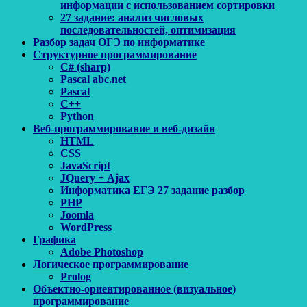
информации с использованием сортировки
27 задание: анализ числовых
последовательностей, оптимизация
Разбор задач ОГЭ по информатике
Структурное программирование
C# (sharp)
Pascal abc.net
Pascal
С++
Python
Веб-программирование и веб-дизайн
HTML
CSS
JavaScript
JQuery + Ajax
Информатика ЕГЭ 27 задание разбор
PHP
Joomla
WordPress
Графика
Adobe Photoshop
Логическое программирование
Prolog
Объектно-ориентированное (визуальное)
программирование