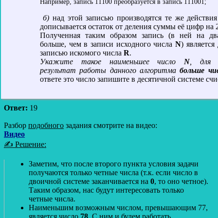
Например, запись 11100 преобразуется в запись 111001;
б)
над этой записью производятся те же действия
дописывается остаток от деления суммы её цифр на 2
Полученная таким образом запись (в ней на дв
больше, чем в записи исходного числа
N
) является
записью искомого числа
R
.
Укажите такое наименьшее число
N
, для 
результат работы данного алгоритма
больше чи
ответе это число запишите в десятичной системе счи
Ответ:
19
Разбор
подобного
задания смотрите на видео:
Видео
✍ Решение:
Заметим, что после второго пункта условия задачи
получаются только четные числа (т.к. если число в
двоичной системе заканчивается на
0
, то оно четное).
Таким образом, нас будут интересовать только
четные числа.
Наименьшим возможным числом, превышающим 77,
является число
78
. С ним и будем работать.