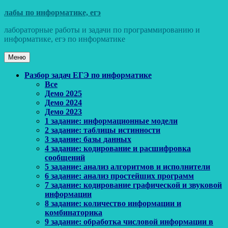
Перейти
лабы по информатике, егэ
к
лабораторные работы и задачи по программированию и
содержимому
информатике, егэ по информатике
Меню
Основное
Разбор задач ЕГЭ по информатике
Все
меню
Демо 2025
Демо 2024
Демо 2023
1 задание: информационные модели
2 задание: таблицы истинности
3 задание: базы данных
4 задание: кодирование и расшифровка
сообщений
5 задание: анализ алгоритмов и исполнители
6 задание: анализ простейших программ
7 задание: кодирование графической и звуковой
информации
8 задание: количество информации и
комбинаторика
9 задание: обработка числовой информации в