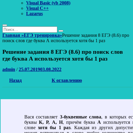
Visual Basic (vb 2008)
Visual C++
Lazarus
Поиск
Найти:
Поиск
Главная
»
ЕГЭ тренировка
»
Решение задания 8 ЕГЭ (8.6) про
поиск слов где буква А используется хотя бы 1 раз
Решение задания 8 ЕГЭ (8.6) про поиск слов
где буква А используется хотя бы 1 раз
Автор
Опубликовано
admin
/
25.07.2019
03.08.2022
Назад
К оглавлению
Вася составляет
3-буквенные слова
, в которых ес
буквы
К, Р, А, Н
, причём буква
А
используется 
слове
хотя бы 1 раз
. Каждая из других допуст
может встречаться в слове любое количество р