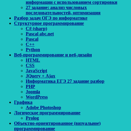
информации с использованием сортировки
27 задание: анализ числовых
последовательностей, оптимизация
Разбор задач ОГЭ по информатике
Структурное программирование
C# (sharp)
Pascal abc.net
Pascal
С++
Python
Веб-программирование и веб-дизайн
HTML
CSS
JavaScript
JQuery + Ajax
Информатика ЕГЭ 27 задание разбор
PHP
Joomla
WordPress
Графика
Adobe Photoshop
Логическое программирование
Prolog
Объектно-ориентированное (визуальное)
программирование