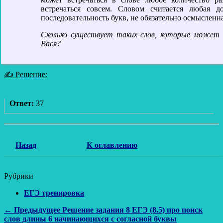
встречаться совсем. Словом считается любая д
последовательность букв, не обязательно осмысленна
Сколько существует таких слов, которые может
Вася?
✍ Решение:
Ответ:
37
Назад
К оглавлению
Рубрики
ЕГЭ тренировка
Навигация
Предыдущая
← Предыдущее
Решение задания 8 ЕГЭ (8.5) про поиск
запись:
слов длины 6 начинающихся с согласной буквы