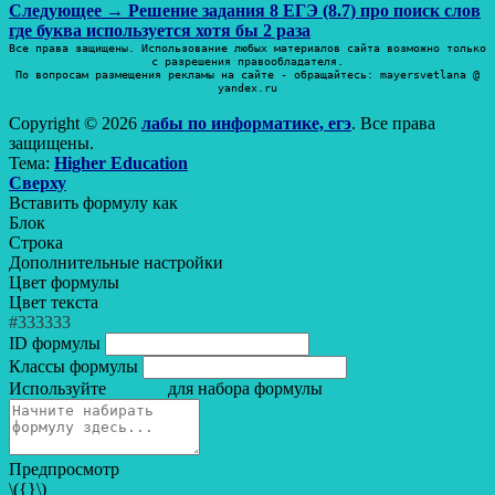
по
Следующая
Следующее →
Решение задания 8 ЕГЭ (8.7) про поиск слов
записям
запись:
где буква используется хотя бы 2 раза
Все права защищены. Использование любых материалов сайта возможно только
с разрешения правообладателя.
По вопросам размещения рекламы на сайте - обращайтесь: mayersvetlana @
yandex.ru
Copyright © 2026
лабы по информатике, егэ
. Все права
защищены.
Тема:
Higher Education
Прокрутить
Сверху
вверх
Вставить формулу как
Блок
Строка
Дополнительные настройки
Цвет формулы
Цвет текста
#333333
ID формулы
Классы формулы
Используйте
для набора формулы
Предпросмотр
\({}\)