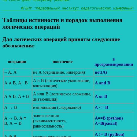
ФГБНУ "Федеральный институт педагогических измерений"
Таблицы истинности и порядок выполнения
логических операций
Для логических операций приняты следующие
обозначения:
в
операция
пояснение
программировании
¬ A,
A
не A (отрицание, инверсия)
not(A)
A и B (логическое умножение,
A ∧ B, A ⋅ B
A and B
конъюнкция)
A или B (логическое сложение,
A ∨ B, A + B
A or B
дизъюнкция)
A → B
импликация (следование)
A <= B
эквиваленция
A ↔ B, A ≡
A==B (python)
(эквивалентность,
B, A ∼ B
A=B(pascal)
равносильность)
A != B (python)
A ⊕ B
строгая дизъюнкция