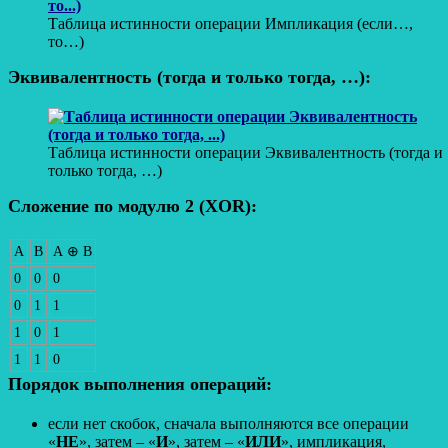
Таблица истинности операции Импликация (если…,
то…)
Эквивалентность (тогда и только тогда, …):
Таблица истинности операции Эквивалентность (тогда и
только тогда, …)
Сложение по модулю 2 (XOR):
A
B
A ⊕ B
0
0
0
0
1
1
1
0
1
1
1
0
Порядок выполнения операций:
если нет скобок, сначала выполняются все операции
«
НЕ
», затем – «
И
», затем – «
ИЛИ
», импликация,