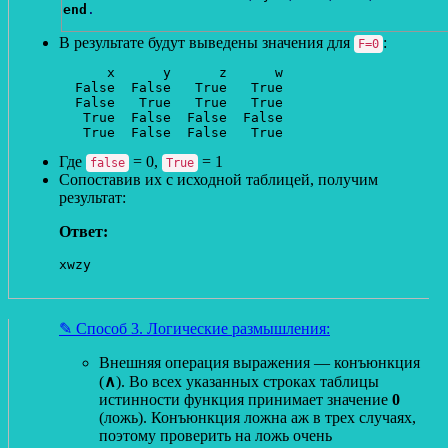
end
.
В результате будут выведены значения для
:
F=0
      x      y      z      w

  False  False   True   True

  False   True   True   True

   True  False  False  False

Где
= 0,
= 1
false
True
Сопоставив их с исходной таблицей, получим
результат:
Ответ:
xwzy
✎ Способ 3. Логические размышления:
Внешняя операция выражения — конъюнкция
(
∧
). Во всех указанных строках таблицы
истинности функция принимает значение
0
(ложь). Конъюнкция ложна аж в трех случаях,
поэтому проверить на ложь очень