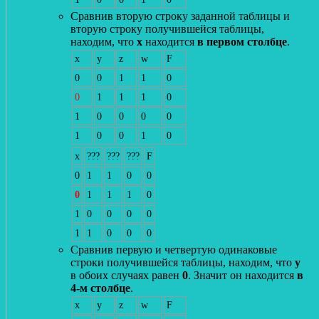
Сравнив вторую строку заданной таблицы и
вторую строку получившейся таблицы,
находим, что
x
находится
в первом столбце
.
x
y
z
w
F
0
0
1
1
0
0
1
1
1
0
1
0
0
0
0
1
0
0
1
0
x
???
???
???
F
0
1
1
0
0
0
1
1
1
0
1
0
0
0
0
1
1
0
0
0
Сравнив первую и четвертую одинаковые
строки получившейся таблицы, находим, что
y
в обоих случаях равен
0
. Значит он находится
в
4-м столбце
.
x
y
z
w
F