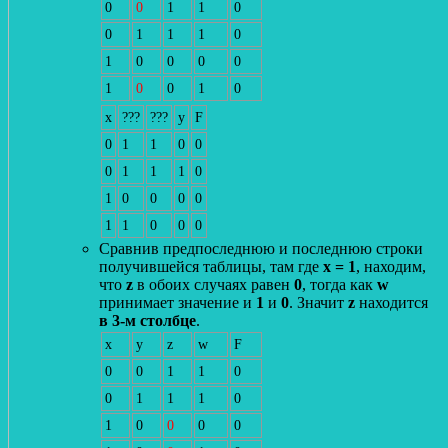
0
0
1
1
0
0
1
1
1
0
1
0
0
0
0
1
0
0
1
0
x
???
???
y
F
0
1
1
0
0
0
1
1
1
0
1
0
0
0
0
1
1
0
0
0
Сравнив предпоследнюю и последнюю строки
получившейся таблицы, там где
x = 1
, находим,
что
z
в обоих случаях равен
0
, тогда как
w
принимает значение и
1
и
0
. Значит
z
находится
в 3-м столбце
.
x
y
z
w
F
0
0
1
1
0
0
1
1
1
0
1
0
0
0
0