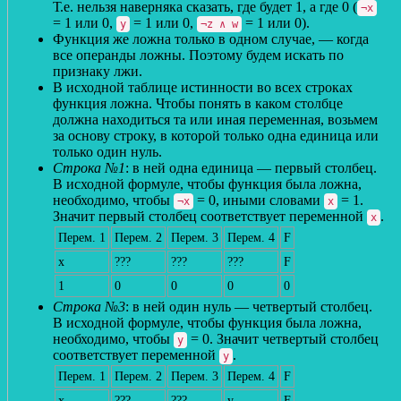
Т.е. нельзя наверняка сказать, где будет 1, а где 0 (
¬x
= 1 или 0,
= 1 или 0,
= 1 или 0).
y
¬z ∧ w
Функция же ложна только в одном случае, — когда
все операнды ложны. Поэтому будем искать по
признаку лжи.
В исходной таблице истинности во всех строках
функция ложна. Чтобы понять в каком столбце
должна находиться та или иная переменная, возьмем
за основу строку, в которой только одна единица или
только один нуль.
Строка №1
: в ней одна единица — первый столбец.
В исходной формуле, чтобы функция была ложна,
необходимо, чтобы
= 0, иными словами
= 1.
¬x
x
Значит первый столбец соответствует переменной
.
x
Перем. 1
Перем. 2
Перем. 3
Перем. 4
F
x
???
???
???
F
1
0
0
0
0
Строка №3
: в ней один нуль — четвертый столбец.
В исходной формуле, чтобы функция была ложна,
необходимо, чтобы
= 0. Значит четвертый столбец
y
соответствует переменной
.
y
Перем. 1
Перем. 2
Перем. 3
Перем. 4
F
x
???
???
y
F