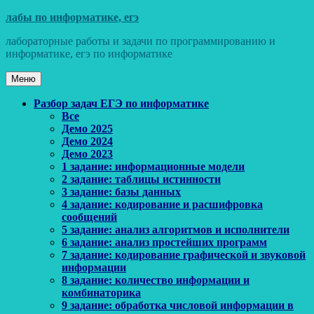
Перейти
лабы по информатике, егэ
к
лабораторные работы и задачи по программированию и
содержимому
информатике, егэ по информатике
Меню
Основное
Разбор задач ЕГЭ по информатике
Все
меню
Демо 2025
Демо 2024
Демо 2023
1 задание: информационные модели
2 задание: таблицы истинности
3 задание: базы данных
4 задание: кодирование и расшифровка
сообщений
5 задание: анализ алгоритмов и исполнители
6 задание: анализ простейших программ
7 задание: кодирование графической и звуковой
информации
8 задание: количество информации и
комбинаторика
9 задание: обработка числовой информации в