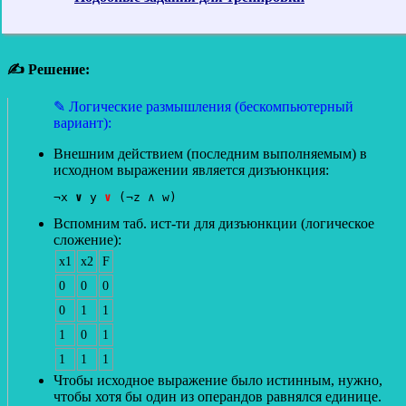
✍ Решение:
✎ Логические размышления (бескомпьютерный
вариант):
Внешним действием (последним выполняемым) в
исходном выражении является дизъюнкция:
¬x 
∨
 y 
∨
 (¬z ∧ w)
Вспомним таб. ист-ти для дизъюнкции (логическое
сложение):
x1
x2
F
0
0
0
0
1
1
1
0
1
1
1
1
Чтобы исходное выражение было истинным, нужно,
чтобы хотя бы один из операндов равнялся единице.