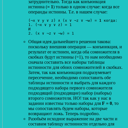
затруднительно. Тогда как конъюнкция
истинна (
= 1
) только в одном случае: когда все
операнды истинны. Т.е. в нашем случае:
(¬x ∨ y ∨ z) ∧ (x ∨ ¬z ∨ ¬w) = 
1
 когда:

1. (¬x ∨ y ∨ z) = 1 

И 

Общая идея дальнейшего решения такова:
поскольку внешняя операция — конъюнкция, и
результат ее истинен, когда оба сомножителя в
скобках будут истинны (=1), то нам необходимо
сначала составить все наборы таблицы
истинности для обоих сомножителей в скобках.
Затем, так как конъюнкция подразумевает
пересечение, необходимо сопоставить обе
таблицы истинности и выбрать для каждого
подходящего набора первого сомножителя
подходящий (подходящие) набор (наборы)
второго сомножителя. НО! так как у нас в
задании известны только наборы для
F = 0
, то
мы сопоставлять будем наборы, которые
возвращают ложь. Теперь подробно.
Разобьём исходное выражение на две части и
составим таблицу истинности отдельно для