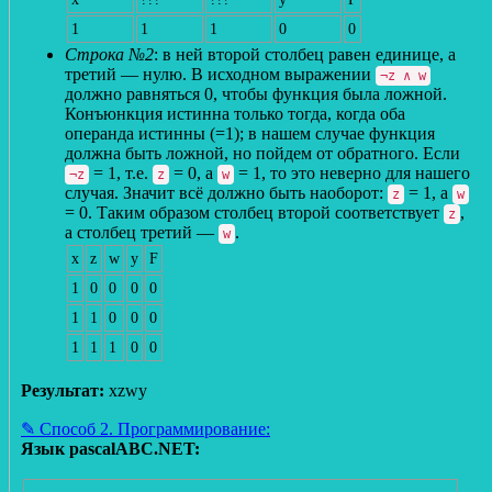
1
1
1
0
0
Строка №2
: в ней второй столбец равен единице, а
третий — нулю. В исходном выражении
¬z ∧ w
должно равняться 0, чтобы функция была ложной.
Конъюнкция истинна только тогда, когда оба
операнда истинны (=1); в нашем случае функция
должна быть ложной, но пойдем от обратного. Если
= 1, т.е.
= 0, а
= 1, то это неверно для нашего
¬z
z
w
случая. Значит всё должно быть наоборот:
= 1, а
z
w
= 0. Таким образом столбец второй соответствует
,
z
а столбец третий —
.
w
x
z
w
y
F
1
0
0
0
0
1
1
0
0
0
1
1
1
0
0
Результат:
xzwy
✎ Способ 2. Программирование:
Язык pascalABC.NET: