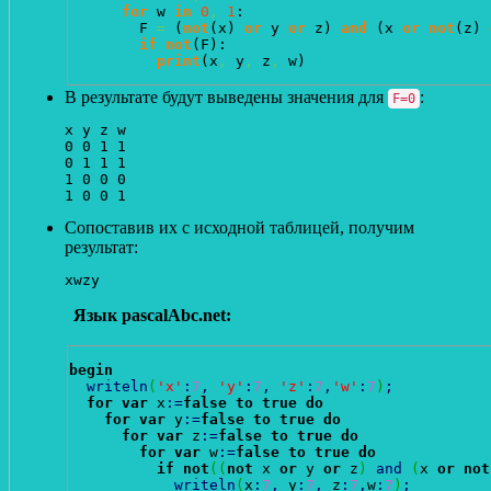
for
 w 
in
0
,
1
:

        F 
=
(
not
(
x
)
or
 y 
or
 z
)
and
(
x 
or
not
(
z
)
if
not
(
F
)
:

print
(
x
,
 y
,
 z
,
 w
)
В результате будут выведены значения для
:
F=0
x y z w

0 0 1 1

0 1 1 1

1 0 0 0

Сопоставив их с исходной таблицей, получим
результат:
xwzy
Язык pascalAbc.net:
begin
writeln
(
'x'
:
7
,
'y'
:
7
,
'z'
:
7
,
'w'
:
7
)
;
for
var
 x
:
=
false
to
true
do
for
var
 y
:
=
false
to
true
do
for
var
 z
:
=
false
to
true
do
for
var
 w
:
=
false
to
true
do
if
not
(
(
not
 x 
or
 y 
or
 z
)
and
(
x 
or
not
writeln
(
x
:
7
,
 y
:
7
,
 z
:
7
,
w
:
7
)
;