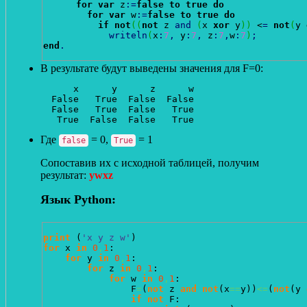
for
var
 z
:
=
false
to
true
do
for
var
 w
:
=
false
to
true
do
if
not
(
(
not
 z 
and
(
x 
xor
 y
)
)
 <
=
not
(
y 
writeln
(
x
:
7
,
 y
:
7
,
 z
:
7
,
w
:
7
)
;
end
.
В результате будут выведены значения для F=0:
      x      y      z      w

  False   True  False  False

  False   True  False   True

Где
= 0,
= 1
false
True
Сопоставив их с исходной таблицей, получим
результат:
ywxz
Язык Python:
print
(
'x y z w'
)
for
 x 
in
0
,
1
:

for
 y 
in
0
,
1
:

for
 z 
in
0
,
1
:

for
 w 
in
0
,
1
:

                F
=
(
not
 z 
and
not
(
x
==
y
)
)
<=
(
not
(
y 
if
not
 F:
