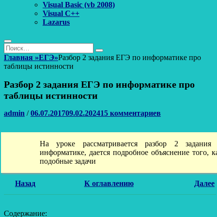
Visual Basic (vb 2008)
Visual C++
Lazarus
Поиск
Найти:
Поиск
Главная
»
ЕГЭ
»
Разбор 2 задания ЕГЭ по информатике про
таблицы истинности
Разбор 2 задания ЕГЭ по информатике про
таблицы истинности
Автор
Опубликовано
admin
/
06.07.2017
09.02.2024
15 комментариев
На уроке рассматривается разбор 2 задани
информатике, дается подробное объяснение того, к
подобные задачи
Назад
К оглавлению
Далее
Содержание: