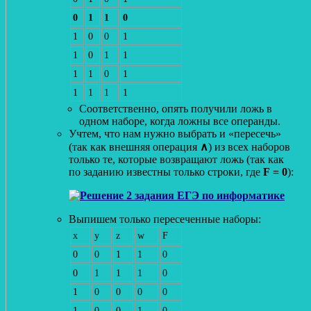
0
1
1
0
1
0
0
1
1
0
1
1
1
1
0
1
1
1
1
1
Соответственно, опять получили ложь в
одном наборе, когда ложны все операнды.
Учтем, что нам нужно выбрать и «пересечь»
(так как внешняя операция
∧
) из всех наборов
только те, которые возвращают ложь (так как
по заданию известны только строки, где
F = 0
):
Выпишем только пересеченные наборы:
x
y
z
w
F
0
0
1
1
0
0
1
1
1
0
1
0
0
0
0
1
0
0
1
0