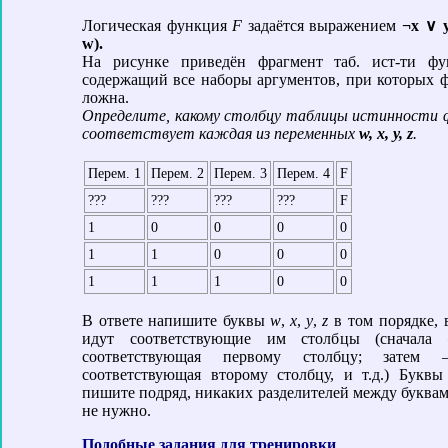
Логическая функция
F
задаётся выражением
¬x ∨ 
w).
На рисунке приведён фрагмент таб. ист-ти фу
содержащий все наборы аргументов, при которых 
ложна.
Определите, какому столбцу таблицы истинности 
соответствует каждая из переменных
w, x, y, z
.
Перем. 1
Перем. 2
Перем. 3
Перем. 4
F
???
???
???
???
F
1
0
0
0
0
1
1
0
0
0
1
1
1
0
0
В ответе напишите буквы
w
,
x
,
y
,
z
в том порядке, 
идут соответствующие им столбцы (сначала 
соответствующая первому столбцу; затем 
соответствующая второму столбцу, и т.д.) Буквы
пишите подряд, никаких разделителей между буквам
не нужно.
Подобные задания для тренировки