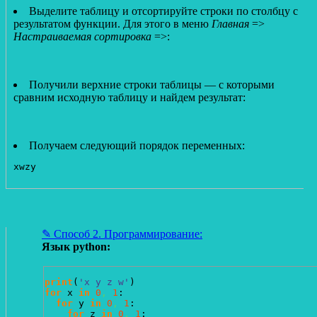
Выделите таблицу и отсортируйте строки по столбцу с
результатом функции. Для этого в меню
Главная
=>
Настраиваемая сортировка
=>:
Получили верхние строки таблицы — с которыми
сравним исходную таблицу и найдем результат:
Получаем следующий порядок переменных:
xwzy
✎ Способ 2. Программирование:
Язык python:
print
(
'x y z w'
)
for
 x 
in
0
,
1
:

for
 y 
in
0
,
1
:

for
 z 
in
0
,
1
:
