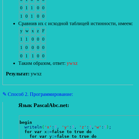
0
1
1
0
0
1
0
1
0
0
Сравнив их с исходной таблицей истинности, имеем:
y
w
x
z
F
1
1
0
0
0
1
0
0
0
0
0
1
1
0
0
Таким образом, ответ:
ywxz
Результат:
ywxz
✎ Способ 2. Программирование:
Язык PascalAbc.net:
begin
writeln
(
'x'
:
7
,
'y'
:
7
,
'z'
:
7
,
'w'
:
7
)
;
for
var
 x
:
=
false
to
true
do
for
var
 y
:
=
false
to
true
do