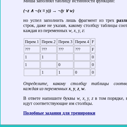
Миша заполнял таблицу истинности функции:
(¬z ∧ ¬(x ≡ y)) → ¬(y ∨ w)
но успел заполнить лишь фрагмент из трех
разл
строк, даже не указав, какому столбцу таблицы соо
каждая из переменных
w, x, y, z
:
Перем.1
Перем.2
Перем.3
Перем.4
F
???
???
???
???
F
1
1
0
1
0
0
1
1
0
0
Определите, какому столбцу таблицы соотв
каждая из переменных
x
,
y
,
z
,
w
.
В ответе напишите буквы
w, x, y, z
в том порядке, 
идут соответствующие им столбцы.
Подобные задания для тренировки