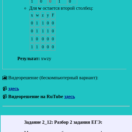
1
0
0
1
0
Для
w
остается второй столбец:
x
w
z
y
F
0
1
1
0
0
0
1
1
1
0
1
0
0
0
0
1
1
0
0
0
Результат:
xwzy
🎦 Видеорешение (бескомпьютерный вариант):
📹
здесь
📹
Видеорешение на RuTube
здесь
Задание 2_12: Разбор 2 задания ЕГЭ: