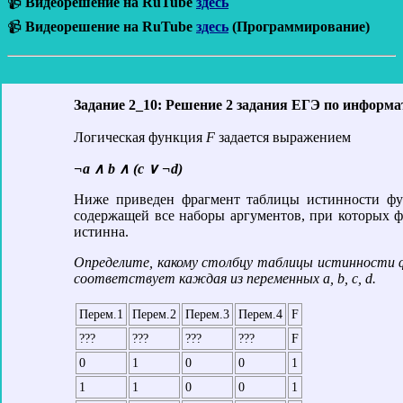
📹
Видеорешение на RuTube
здесь
📹
Видеорешение на RuTube
здесь
(Программирование)
Задание 2_10: Решение 2 задания ЕГЭ по информа
Логическая функция
F
задается выражением
¬a ∧ b ∧ (c ∨ ¬d)
Ниже приведен фрагмент таблицы истинности ф
содержащей все наборы аргументов, при которых
истинна.
Определите, какому столбцу таблицы истинности 
соответствует каждая из переменных
a
,
b
,
c
,
d
.
Перем.1
Перем.2
Перем.3
Перем.4
F
???
???
???
???
F
0
1
0
0
1
1
1
0
0
1