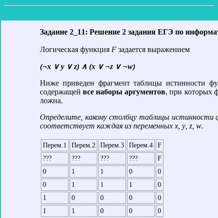
Задание 2_11: Решение 2 задания ЕГЭ по информа
Логическая функция
F
задается выражением
(¬x ∨ y ∨ z) ∧ (x ∨ ¬z ∨ ¬w)
Ниже приведен фрагмент таблицы истинности ф
содержащей
все наборы аргументов
, при которых
ложна.
Определите, какому столбцу таблицы истинности
соответствует каждая из переменных
x
,
y
,
z
,
w
.
Перем.1
Перем.2
Перем.3
Перем.4
F
???
???
???
???
F
0
1
1
0
0
0
1
1
1
0
1
0
0
0
0
1
1
0
0
0