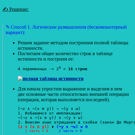
✍ Решение:
✎ Способ 1. Логические размышления (бескомпьютерный
вариант):
Решим задание методом построения полной таблицы
истинности.
Посчитаем общее количество строк в таблице
истинности и построим ее:
4
4 переменных -> 2
 = 
16 строк
Для начала упростим выражение и выделим в нем
две основные части относительно внешней операции
(операция, которая выполняется последней).
(¬z ∧ ¬(x ≡ y)) → ¬(y ∨ w)

1. Избавимся от импликации:

¬(¬z ∧ ¬(x ≡ y)) ∨ ¬(y ∨ w)

(z ∨ (x ≡ y))
 ∨ 
(¬y ∧ ¬w) = 0
1 часть = 0
2 часть = 0