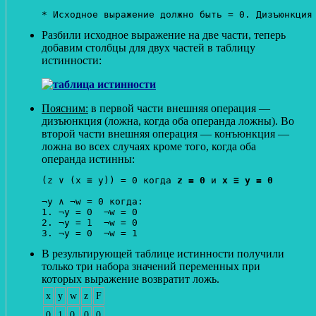
Разбили исходное выражение на две части, теперь
добавим столбцы для двух частей в таблицу
истинности:
Поясним:
в первой части внешняя операция —
дизъюнкция (ложна, когда оба операнда ложны). Во
второй части внешняя операция — конъюнкция —
ложна во всех случаях кроме того, когда оба
операнда истинны:
(z ∨ (x ≡ y)) = 0 когда 
z = 0
 и 
x ≡ y = 0
¬y ∧ ¬w = 0 когда:

1. ¬y = 0  ¬w = 0

2. ¬y = 1  ¬w = 0

В результирующей таблице истинности получили
только три набора значений переменных при
которых выражение возвратит ложь.
x
y
w
z
F
0
1
0
0
0