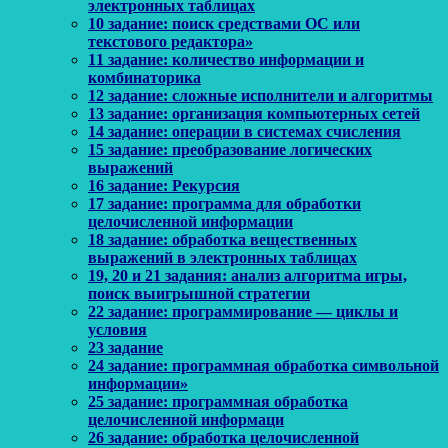
электронных таблицах
10 задание: поиск средствами ОС или
текстового редактора»
11 задание: количество информации и
комбинаторика
12 задание: сложные исполнители и алгоритмы
13 задание: организация компьютерных сетей
14 задание: операции в системах счисления
15 задание: преобразование логических
выражений
16 задание: Рекурсия
17 задание: программа для обработки
целочисленной информации
18 задание: обработка вещественных
выражений в электронных таблицах
19, 20 и 21 задания: анализ алгоритма игры,
поиск выигрышной стратегии
22 задание: программирование — циклы и
условия
23 задание
24 задание: программная обработка символьной
информации»
25 задание: программная обработка
целочисленной информаци
26 задание: обработка целочисленной