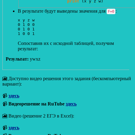
print
(
x
,
y
,
z
,
w
)
В результате будут выведены значения для
:
F=0
x y z w

0 1 0 0

0 1 0 1

Сопоставив их с исходной таблицей, получим
результат:
Результат:
ywxz
🎦 Доступно видео решения этого задания (бескомпьютерный
вариант):
📹
здесь
📹
Видеорешение на RuTube
здесь
🎦 Видео (решение 2 ЕГЭ в Excel):
📹
здесь