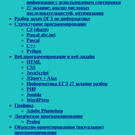
информации с использованием сортировки
27 задание: анализ числовых
последовательностей, оптимизация
Разбор задач ОГЭ по информатике
Структурное программирование
C# (sharp)
Pascal abc.net
Pascal
С++
Python
Веб-программирование и веб-дизайн
HTML
CSS
JavaScript
JQuery + Ajax
Информатика ЕГЭ 27 задание разбор
PHP
Joomla
WordPress
Графика
Adobe Photoshop
Логическое программирование
Prolog
Объектно-ориентированное (визуальное)
программирование