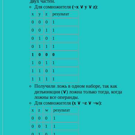
двух частей.
Для сомножителя
(¬x ∨ y ∨ z)
:
x
y
z
результат
0
0
0
1
0
0
1
1
0
1
0
1
0
1
1
1
1
0
0
0
1
0
1
1
1
1
0
1
1
1
1
1
Получили ложь в одном наборе, так как
дизъюнкция (
∨
) ложна только тогда, когда
ложны все операнды.
Для сомножителя
(x ∨ ¬z ∨ ¬w)
:
x
z
w
результат
0
0
0
1
0
0
1
1
0
1
0
1