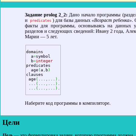
Задание prolog 2_2:
Дано начало программы (разд
и
) для базы данных
«Возраст ребенка»
.
predicates
факты для программы, основываясь на данных у
разделов и следующих сведений: Ивану 2 года, Алек
Марии — 5 лет.
domains 

  a
=
symbol

  b
=
integer
predicates

  age
(
a
,
b
)
clauses

 age
(
...,...
)
.
...
(
...,...
)
.
...
(
...,...
)
.
Наберите код программы в компиляторе.
Цели
Цель
— это формулировка задачи, которую программа должна