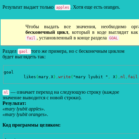
Результат выдает только
. Хотя еще есть oranges.
apples
Чтобы выдать все значения, необходимо орга
бесконечный цикл
, который в коде выглядит как
, установленный в конце раздела
fail
GOAL
Раздел
того же примера, но с бесконечным циклом
gaol
будет выглядеть так:
goal

 	likes
(
mary
,
X
)
,
write
(
"mary lyubit "
,
 X
)
,
nl
,
fail
— означает переход на следующую строку (каждое
nl
значение выводится с новой строки).
Результат:
«mary lyubit apples»
.
«mary lyubit oranges»
.
Код программы целиком: