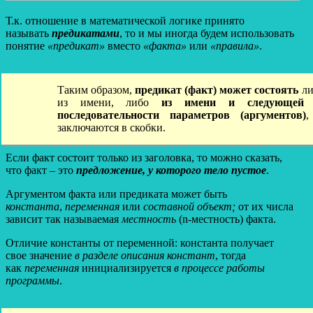
Т.к. отношение в математической логике принято
называть
предикатами
, то и мы иногда будем использовать
понятие
«предикат»
вместо
«факта»
или
«правила»
.
Таким образом,
предикат (факт) может состоять
ли
из имени, либо
из имени и следующей
последовательности параметров (аргументов)
,
заключаются в скобки.
Если факт состоит только из заголовка, то можно сказать,
что факт – это
предложение, у которого тело пустое
.
Аргументом факта или предиката может быть
константа
,
переменная
или
составной объект;
от их числа
зависит так называемая
местность
(n-местность) факта.
Отличие константы от переменной: константа получает
свое значение
в разделе описания констант
, тогда
как
переменная
инициализируется
в процессе работы
программы
.