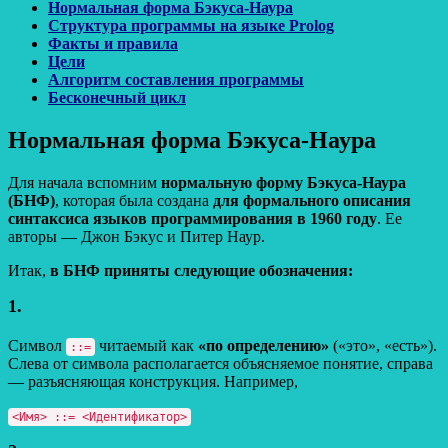
Нормальная форма Бэкуса-Наура
Структура программы на языке Prolog
Факты и правила
Цели
Алгоритм составления программы
Бесконечный цикл
Нормальная форма Бэкуса-Наура
Для начала вспомним
нормальную форму Бэкуса-Наура
(БНФ)
, которая была создана
для формального описания
синтаксиса языков программирования в 1960 году
. Ее
авторы — Джон Бэкус и Питер Наур.
Итак,
в БНФ приняты следующие обозначения:
1.
Символ
читаемый как
«по определению»
(«это», «есть»).
::=
Слева от символа располагается объясняемое понятие, справа
— разъясняющая конструкция. Например,
<Имя> ::= <Идентификатор>