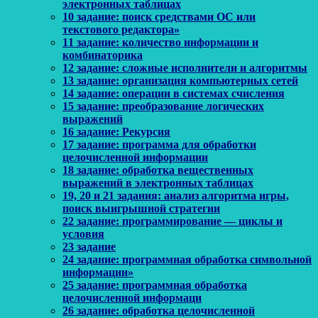
электронных таблицах
10 задание: поиск средствами ОС или
текстового редактора»
11 задание: количество информации и
комбинаторика
12 задание: сложные исполнители и алгоритмы
13 задание: организация компьютерных сетей
14 задание: операции в системах счисления
15 задание: преобразование логических
выражений
16 задание: Рекурсия
17 задание: программа для обработки
целочисленной информации
18 задание: обработка вещественных
выражений в электронных таблицах
19, 20 и 21 задания: анализ алгоритма игры,
поиск выигрышной стратегии
22 задание: программирование — циклы и
условия
23 задание
24 задание: программная обработка символьной
информации»
25 задание: программная обработка
целочисленной информаци
26 задание: обработка целочисленной