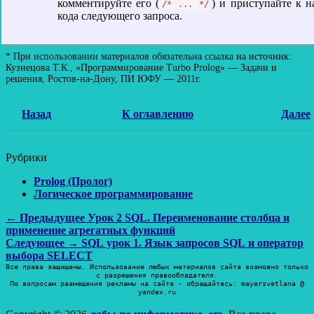
комментируйте его (
) и приступайте к 
/* ... */
кода следующего запроса.
* При использовании материалов обязательна ссылка на источник:
Кузнецова Т.К., «Программирование Turbo Prolog» — Задачи и
решения, Ростов-на-Дону, ПИ ЮФУ — 2011г.
Назад
К оглавлению
Далее
Рубрики
Prolog (Пролог)
Логическое программирование
Навигация
Предыдущая
← Предыдущее
Урок 2 SQL. Переименование столбца и
запись:
применение агрегатных функций
по
Следующая
Следующее →
SQL урок 1. Язык запросов SQL и оператор
записям
запись:
выбора SELECT
Все права защищены. Использование любых материалов сайта возможно только
с разрешения правообладателя.
По вопросам размещения рекламы на сайте - обращайтесь: mayersvetlana @
yandex.ru