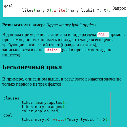
goal

Запрос
 	likes
(
mary
,
X
)
,
write
(
"mary lyubit "
,
 X
)
.
Результатом
примера будет:
«mary lyubit apples»
.
В данном примере цель записана в виде раздела
прямо в
GOAL
программе, но нужно иметь в виду, что чаще всего цели,
требующие логический ответ (правда или ложь),
записываются в окне
(goal в программе тогда не
Dialog
пишется)
Бесконечный цикл
В примере, описанном выше, в результате выдается значение
только первого из трех фактов:
clauses 

 	likes 
(
mary
,
apples
)
.
	likes
(
mary
,
oranges
)
.
  	color
(
apples
,
red
)
.
goal

 	likes
(
mary
,
X
)
,
write
(
"mary lyubit "
,
 X
)
.