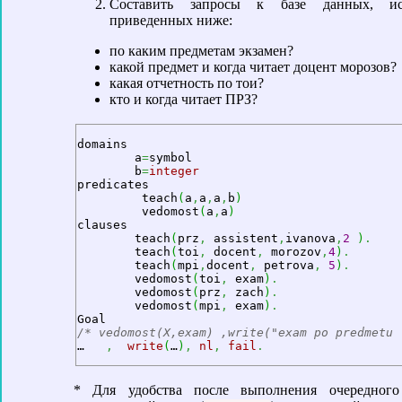
Составить запросы к базе данных, и
приведенных ниже:
по каким предметам экзамен?
какой предмет и когда читает доцент морозов?
какая отчетность по тои?
кто и когда читает ПРЗ?
domains

	a
=
symbol

	b
=
integer
predicates

	 teach
(
a
,
a
,
a
,
b
)
	 vedomost
(
a
,
a
)
clauses

	teach
(
prz
,
 assistent
,
ivanova
,
2
)
.
	teach
(
toi
,
 docent
,
 morozov
,
4
)
.
	teach
(
mpi
,
docent
,
 petrova
,
5
)
.
	vedomost
(
toi
,
 exam
)
.
	vedomost
(
prz
,
 zach
)
.
	vedomost
(
mpi
,
 exam
)
.
/* vedomost(X,exam) ,write("exam po predmetu 
…   
,
write
(
…
)
,
nl
,
fail
.
* Для удобства после выполнения очередного 