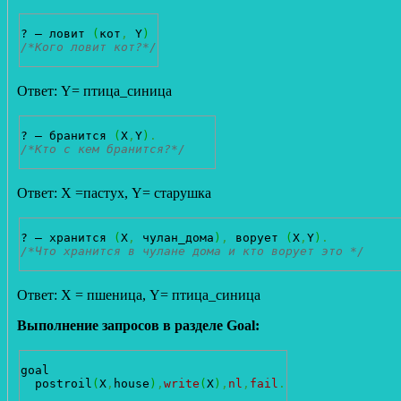
? – ловит 
(
кот
,
 Y
)
/*Кого ловит кот?*/
Ответ: Y= птица_синица
? – бранится 
(
X
,
Y
)
.
/*Кто с кем бранится?*/
Ответ: X =пастух, Y= старушка
? – хранится 
(
X
,
 чулан_дома
)
,
 ворует 
(
X
,
Y
)
.
/*Что хранится в чулане дома и кто ворует это */
Ответ: X = пшеница, Y= птица_синица
Выполнение запросов в разделе Goal:
goal

  postroil
(
X
,
house
)
,
write
(
X
)
,
nl
,
fail
.