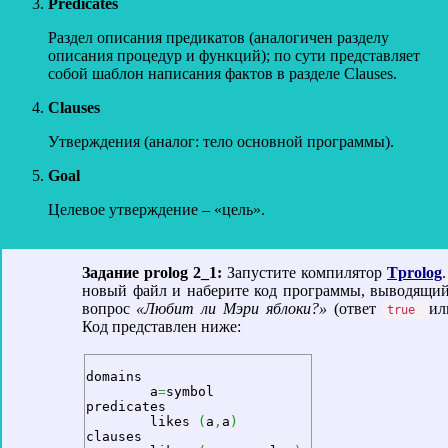
Predicates
Раздел описания предикатов (аналогичен разделу
описания процедур и функций); по сути представляет
собой шаблон написания фактов в разделе Clauses.
Clauses
Утверждения (аналог: тело основной программы).
Goal
Целевое утверждение – «цель».
Задание prolog 2_1:
Запустите компилятор
Tprolog
новый файл и наберите код программы, выводящий
вопрос
«Любит ли Мэри яблоки?»
(ответ
и
true
Код представлен ниже:
domains

 	a
=
symbol

predicates

 	likes 
(
a
,
a
)
clauses 
