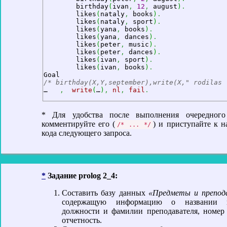
	birthday
(
ivan
,
12
,
 august
)
.
	likes
(
nataly
,
 books
)
.
	likes
(
nataly
,
 sport
)
.
	likes
(
yana
,
 books
)
.
	likes
(
yana
,
 dances
)
.
	likes
(
peter
,
 music
)
.
	likes
(
peter
,
 dances
)
.
	likes
(
ivan
,
 sport
)
.
	likes
(
ivan
,
 books
)
.
/* birthday(X,Y,september),write(X," rodilas 
…   
,
write
(
…
)
,
nl
,
fail
.
* Для удобства после выполнения очередного 
комментируйте его (
) и приступайте к 
/* ... */
кода следующего запроса.
*
Задание prolog 2_4:
Составить базу данных
«Предметы и препод
содержащую информацию о названии п
должности и фамилии преподавателя, номер 
отчетность.