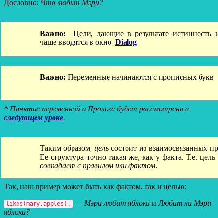
Дословно:
Что любит Мэри?
Важно:
Цели, дающие в результате истинность 
чаще вводятся в окно
Dialog
Важно:
Переменные начинаются с прописных букв
* Понятие переменной в Прологе будет рассмотрено в
следующем уроке
.
Таким образом,
цель
состоит из взаимосвязанных пр
Ее структура точно такая же, как у факта. Т.е. цель
совпадает с правилом или фактом
.
Так, наш пример может быть как фактом, так и целью:
—
Мэри любит яблоки
и
Любит ли Мэри
likes(mary,apples).
яблоки?