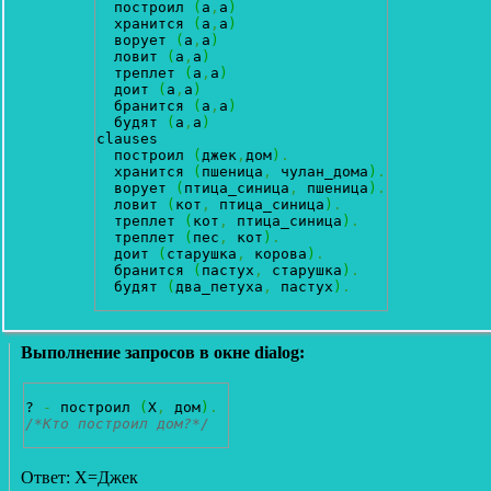
  построил 
(
a
,
a
)
  хранится 
(
a
,
a
)
  ворует 
(
a
,
a
)
  ловит 
(
a
,
a
)
  треплет 
(
a
,
a
)
  доит 
(
a
,
a
)
  бранится 
(
a
,
a
)
  будят 
(
a
,
a
)
clauses 

  построил 
(
джек
,
дом
)
.
  хранится 
(
пшеница
,
 чулан_дома
)
.
  ворует 
(
птица_синица
,
 пшеница
)
.
  ловит 
(
кот
,
 птица_синица
)
.
  треплет 
(
кот
,
 птица_синица
)
.
  треплет 
(
пес
,
 кот
)
.
  доит 
(
старушка
,
 корова
)
.
  бранится 
(
пастух
,
 старушка
)
.
  будят 
(
два_петуха
,
 пастух
)
.
Выполнение запросов в окне dialog:
? 
-
 построил 
(
Х
,
 дом
)
.
/*Кто построил дом?*/
Ответ: Х=Джек