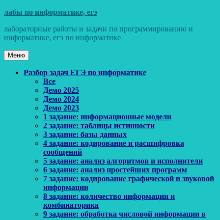
Перейти
лабы по информатике, егэ
к
лабораторные работы и задачи по программированию и
содержимому
информатике, егэ по информатике
Меню
Основное
Разбор задач ЕГЭ по информатике
Все
меню
Демо 2025
Демо 2024
Демо 2023
1 задание: информационные модели
2 задание: таблицы истинности
3 задание: базы данных
4 задание: кодирование и расшифровка
сообщений
5 задание: анализ алгоритмов и исполнители
6 задание: анализ простейших программ
7 задание: кодирование графической и звуковой
информации
8 задание: количество информации и
комбинаторика
9 задание: обработка числовой информации в