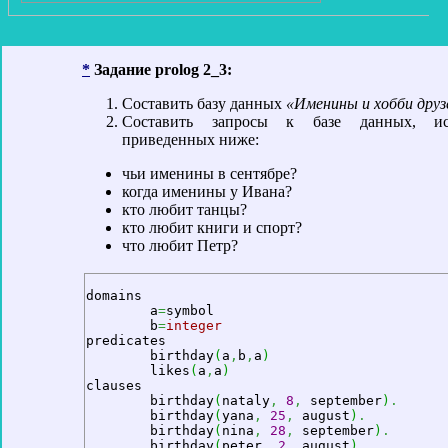
*
Задание prolog 2_3:
Составить базу данных
«Именины и хобби друз
Составить запросы к базе данных, и
приведенных ниже:
чьи именины в сентябре?
когда именины у Ивана?
кто любит танцы?
кто любит книги и спорт?
что любит Петр?
domains

	a
=
symbol

	b
=
integer
predicates

	birthday
(
a
,
b
,
a
)
	likes
(
a
,
a
)
clauses

	birthday
(
nataly
,
8
,
 september
)
.
	birthday
(
yana
,
25
,
 august
)
.
	birthday
(
nina
,
28
,
 september
)
.
	birthday
(
peter
,
2
,
 august
)
.