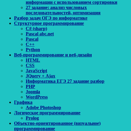
информации с использованием сортировки
27 задание: анализ числовых
последовательностей, оптимизация
Разбор задач ОГЭ по информатике
Структурное программирование
C# (sharp)
Pascal abc.net
Pascal
С++
Python
Веб-программирование и веб-дизайн
HTML
CSS
JavaScript
JQuery + Ajax
Информатика ЕГЭ 27 задание разбор
PHP
Joomla
WordPress
Графика
Adobe Photoshop
Логическое программирование
Prolog
Объектно-ориентированное (визуальное)
программирование