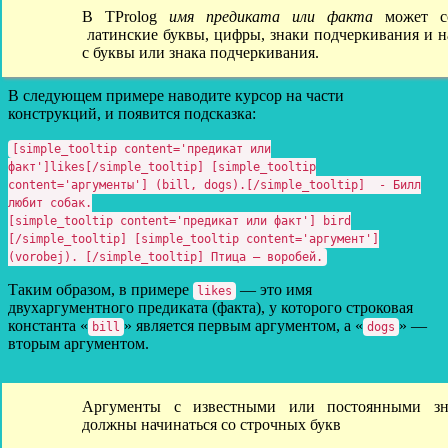
В TProlog
имя предиката или факта
может со
латинские буквы, цифры, знаки подчеркивания и н
с буквы или знака подчеркивания.
В следующем примере наводите курсор на части
конструкций, и появится подсказка:
[simple_tooltip content='предикат или
факт']likes[/simple_tooltip] [simple_tooltip
content='аргументы'] (bill, dogs).[/simple_tooltip] - Билл
любит собак.
[simple_tooltip content='предикат или факт'] bird
[/simple_tooltip] [simple_tooltip content='аргумент']
(vorobej). [/simple_tooltip] Птица – воробей.
Таким образом, в примере
— это имя
likes
двухаргументного предиката (факта), у которого строковая
константа «
» является первым аргументом, а «
» —
bill
dogs
вторым аргументом.
Аргументы с известными или постоянными зн
должны начинаться со строчных букв