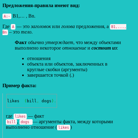
Предложения-правила имеют вид:
B1,… , Bn.
A:-
Где
— это
заголовок
или
голова
предложения, а
A
B1,...,
– это
тело
.
Bn
Факт
обычно
утверждает
, что между объектами
выполнено некоторое
отношение
и
состоит из
:
отношения
объекта или объектов, заключенных в
круглые скобки (аргументы)
завершается точкой (.)
Пример факта:
likes  
(
bill
,
 dogs
)
.
где
— факт
likes
,
— аргументы факта, между которыми
bill
dogs
выполнено отношение (
)
likes