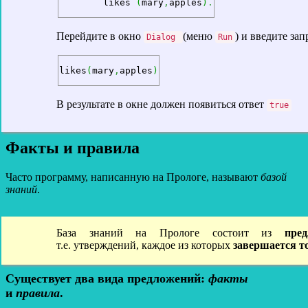
 	likes 
(
mary
,
apples
)
.
Перейдите в окно
(меню
) и введите зап
Dialog
Run
likes
(
mary
,
apples
)
В результате в окне должен появиться ответ
true
Факты и правила
Часто программу, написанную на Прологе, называют
базой
знаний
.
База знаний на Прологе состоит из
пре
т.е. утверждений, каждое из которых
завершается т
Существует два вида предложений:
факты
и
правила
.