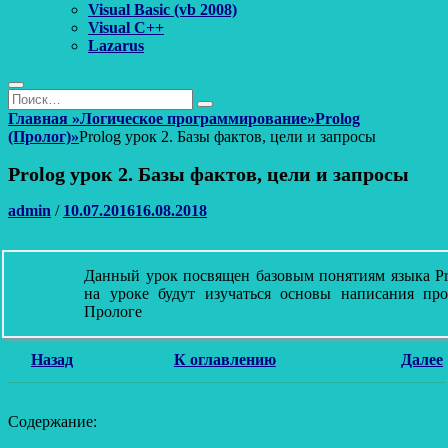
Visual Basic (vb 2008)
Visual C++
Lazarus
Поиск
Найти:
Поиск
Главная
»
Логическое программирование
»
Prolog
(Пролог)
»
Prolog урок 2. Базы фактов, цели и запросы
Prolog урок 2. Базы фактов, цели и запросы
Автор
Опубликовано
admin
/
10.07.2016
16.08.2018
Данный урок посвящен базовым понятиям языка Pro
на уроке будут изучаться основы написания пр
Прологе
Назад
К оглавлению
Далее
Содержание: