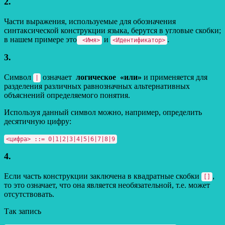
2.
Части выражения, используемые для обозначения
синтаксической конструкции языка, берутся в угловые скобки;
в нашем примере это
и
.
<Имя>
<Идентификатор>
3.
Символ
означает
логическое «или»
и применяется для
|
разделения различных равнозначных альтернативных
объяснений определяемого понятия.
Используя данный символ можно, например, определить
десятичную цифру:
<цифра> ::= 0|1|2|3|4|5|6|7|8|9
4.
Если часть конструкции заключена в квадратные скобки
,
[]
то это означает, что она является необязательной, т.е. может
отсутствовать.
Так запись