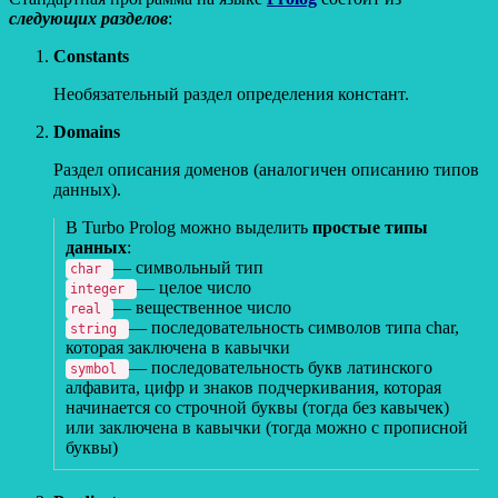
следующих разделов
:
Constants
Необязательный раздел определения констант.
Domains
Раздел описания доменов (аналогичен описанию типов
данных).
В Turbo Prolog можно выделить
простые типы
данных
:
— символьный тип
char
— целое число
integer
— вещественное число
real
— последовательность символов типа char,
string
которая заключена в кавычки
— последовательность букв латинского
symbol
алфавита, цифр и знаков подчеркивания, которая
начинается со строчной буквы (тогда без кавычек)
или заключена в кавычки (тогда можно с прописной
буквы)