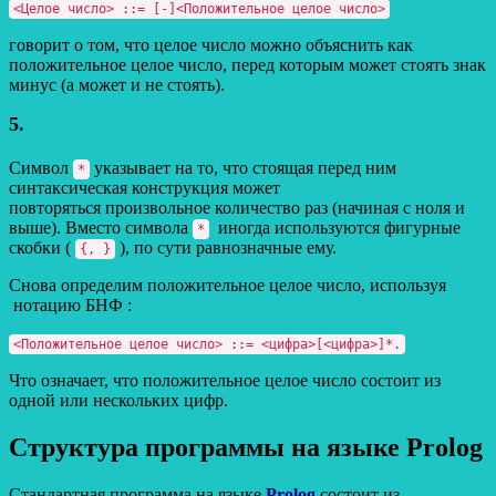
<Целое число> ::= [-]<Положительное целое число>
говорит о том, что целое число можно объяснить как
положительное целое число, перед которым может стоять знак
минус (а может и не стоять).
5.
Символ
указывает на то, что стоящая перед ним
*
синтаксическая конструкция может
повторяться произвольное количество раз (начиная с ноля и
выше). Вместо символа
иногда используются фигурные
*
скобки (
), по сути равнозначные ему.
{, }
Снова определим положительное целое число, используя
нотацию БНФ :
<Положительное целое число> ::= <цифра>[<цифра>]*.
Что означает, что положительное целое число состоит из
одной или нескольких цифр.
Структура программы на языке Prolog
Стандартная программа на языке
Prolog
состоит из