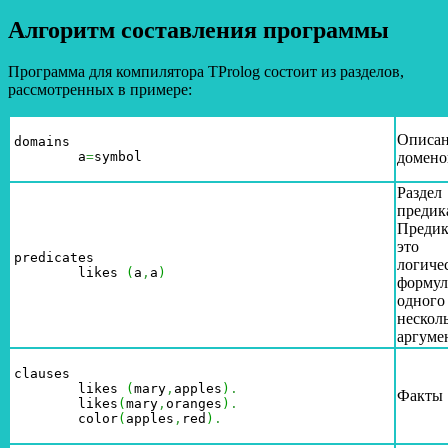
Алгоритм составления программы
Программа для компилятора TProlog состоит из разделов,
рассмотренных в примере:
Описа
domains

 	a
=
symbol
домено
Раздел
предик
Предик
это
predicates

логиче
 	likes 
(
a
,
a
)
формул
одного
нескол
аргуме
clauses 

 	likes 
(
mary
,
apples
)
.
Факты
	likes
(
mary
,
oranges
)
.
  	color
(
apples
,
red
)
.