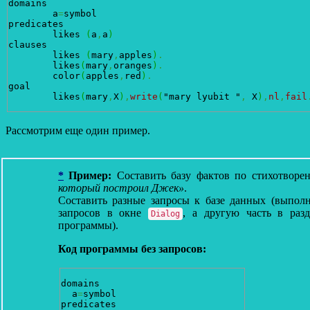
domains

 	a
=
symbol

predicates

 	likes 
(
a
,
a
)
clauses 

 	likes 
(
mary
,
apples
)
.
	likes
(
mary
,
oranges
)
.
  	color
(
apples
,
red
)
.
goal

 	likes
(
mary
,
X
)
,
write
(
"mary lyubit "
,
 X
)
,
nl
,
fail
Рассмотрим еще один пример.
*
Пример:
Составить базу фактов по стихо
который построил Джек»
.
Составить разные запросы к базе данных (выполн
запросов в окне
, а другую часть в раз
Dialog
программы).
Код программы без запросов:
domains

  a
=
symbol

predicates
