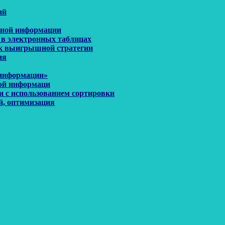
ий
енной информации
 в электронных таблицах
иск выигрышной стратегии
ия
 информации»
ной информаци
и с использованием сортировки
й, оптимизация