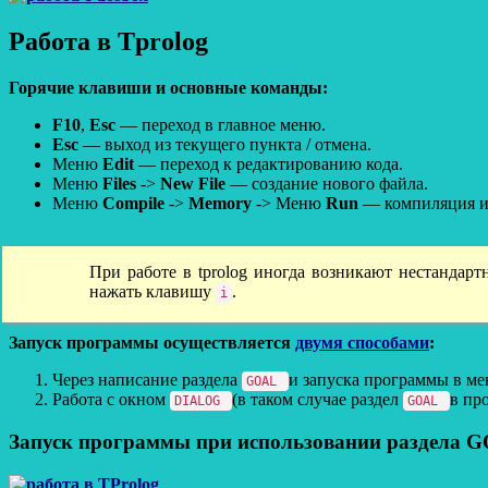
Работа в Tprolog
Горячие клавиши и основные команды:
F10
,
Esc
— переход в главное меню.
Esc
— выход из текущего пункта / отмена.
Меню
Edit
— переход к редактированию кода.
Меню
Files
->
New File
— создание нового файла.
Меню
Compile
->
Memory
-> Меню
Run
— компиляция и
При работе в tprolog иногда возникают нестандарт
нажать клавишу
.
i
Запуск программы осуществляется
двумя способами
:
Через написание раздела
и запуска программы в м
GOAL
Работа с окном
(в таком случае раздел
в пр
DIALOG
GOAL
Запуск программы при использовании раздела 