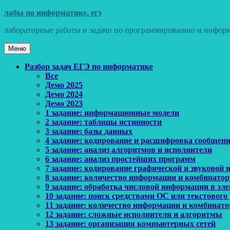
Перейти
лабы по информатике, егэ
к
лабораторные работы и задачи по программированию и информ
содержимому
Меню
Основное
Разбор задач ЕГЭ по информатике
Все
меню
Демо 2025
Демо 2024
Демо 2023
1 задание: информационные модели
2 задание: таблицы истинности
3 задание: базы данных
4 задание: кодирование и расшифровка сообщен
5 задание: анализ алгоритмов и исполнители
6 задание: анализ простейших программ
7 задание: кодирование графической и звуковой
8 задание: количество информации и комбинато
9 задание: обработка числовой информации в эл
10 задание: поиск средствами ОС или текстового
11 задание: количество информации и комбинат
12 задание: сложные исполнители и алгоритмы
13 задание: организация компьютерных сетей