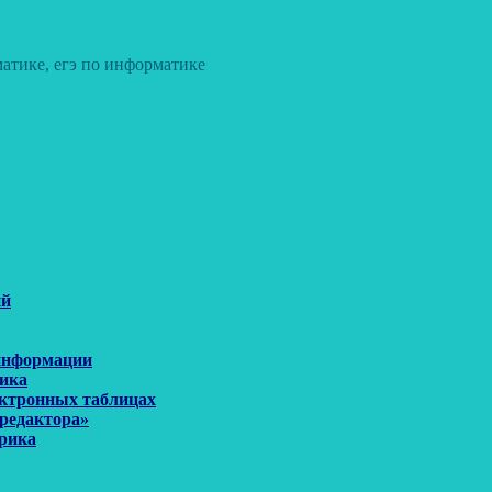
атике, егэ по информатике
ий
 информации
рика
ектронных таблицах
 редактора»
орика