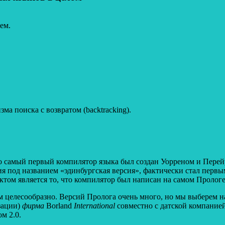
ем.
 поиска с возвратом (backtracking).
о самый первый компилятор языка был создан Уорреном и Перейр
я под названием «эдинбургская версия», фактически стал перв
ом является то, что компилятор был написан на самом Прологе
ем целесообразно. Версий Пролога очень много, но мы выберем
зации)
фирма
Borland
International
совместно с датской компание
м 2.0.