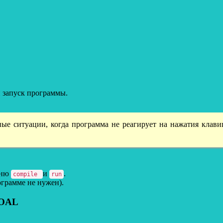
 запуск программы.
ные ситуации, когда программа не реагирует на нажатия клави
еню
и
.
compile
run
ограмме не нужен).
GOAL