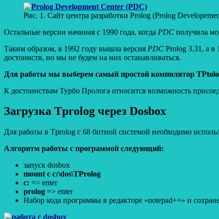
Рис. 1. Сайт центра разработки Prolog (Prolog Developemen
Остальные версии начиная с 1990 года, когда
PDC
получила мо
Таким образом, в 1992 году вышла версия
PDC
Prolog 3.31, а 
достоинств, но мы не будем на них останавливаться.
Для работы мы выберем самый простой компилятор TPtolog
К достоинствам Турбо Пролога относится возможность присоед
Загрузка Tprolog через Dosbox
Для работы в Tprolog с 68 битной системой необходимо исполь
Алгоритм работы с программой следующий:
запуск dosbox
mount c c:\dos\TProlog
c:
=> enter
prolog
=> enter
Набор кода программы в редакторе «notepad++» и сохра