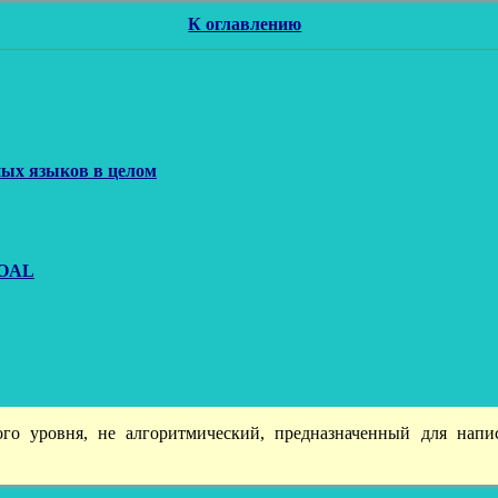
К оглавлению
ных языков в целом
GOAL
ого уровня, не алгоритмический, предназначенный для нап