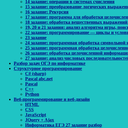
14 задание: операции в системах счисления
15 задание: преобразование логических выражен
16 задание: Рекурсия
17 задание: программа для обработки целочисл
18 задание: обработка вещественных выражений
19, 20 и 21 задания: анализ алгоритма игры, по
22 задание: программирование — циклы и услов
23 задание
24 задание: программная обработка символьной
25 задание: программная обработка целочислен
26 задание: обработка целочисленной информаци
27 задание: анализ числовых последовательносте
Разбор задач ОГЭ по информатике
Структурное программирование
C# (sharp)
Pascal abc.net
Pascal
С++
Python
Веб-программирование и веб-дизайн
HTML
CSS
JavaScript
JQuery + Ajax
Информатика ЕГЭ 27 задание разбор