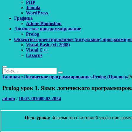
PHP
Joomla
WordPress
Графика
Adobe Photoshop
Логическое программирование
Prolog
Объектно-ориентированное (визуальное) программиро
Visual Basic (vb 2008)
Visual C++
Lazarus
Поиск
Найти:
Поиск
Главная
»
Логическое программирование
»
Prolog (Пролог)
»
P
Prolog урок 1. Язык логического программиров
Автор
Опубликовано
admin
/
10.07.2016
09.02.2024
Цель урока:
Знакомство с историей языка программ