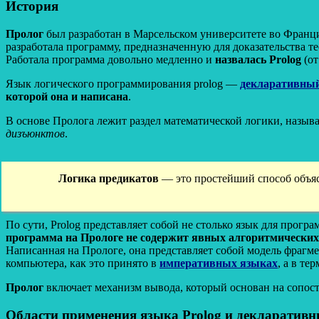
История
Пролог
был разработан в Марсельском университете во Фран
разработала программу, предназначенную для доказательства т
Работала программа довольно медленно и
назвалась Prolog
(о
Язык логического программирования prolog —
декларативны
которой она и написана
.
В основе Пролога лежит раздел математической логики, назы
дизъюнктов
.
Логика предикатов
— это простейший способ объяс
По сути, Prolog представляет собой не столько язык для прогр
программа на Прологе не содержит явных алгоритмически
Написанная на Прологе, она представляет собой модель фрагме
компьютера, как это принято в
императивных языках
, а в те
Пролог
включает механизм вывода, который основан на сопос
Области применения языка Prolog и декларативн