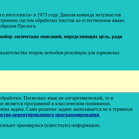
 интеллекта» в 1973 году. Данная команда энтузиастов
строении систем обработки текстов на естественном языке.
ообразом Пролога.
набор логических описаний, определяющих цель, ради
оказательства теорем
методом резолюции
для
хорновских
 обработки. Поскольку язык не алгоритмический, то и
 не является программой в классическом понимании.
ена задача. Само решение задачи записывается не в терминах
ектно-ориентированного программирования
.
извлекает хранящуюся (известную) информацию.