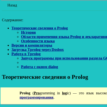
Назад
Содержание:
Теоретические сведения о Prolog
История
Области применения языка Prolog и декларатив
Особенности языка
Версии и компиляторы
Загрузка Tprolog через Dosbox
Работа в Tprolog
Запуск программы при использовании раздела 
Работа с окном dialog
Теоретические сведения о Prolog
Prolog
(
Pro
gramming in
log
ic) — это язык высок
программирования
.