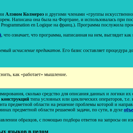
ции
Алэном Колмероэ
и другими членами «группы искусственного
еорем. Написана она была на Фортране, и использовалась при по
т Programmation en Logique на франц.). Программа послужила пр
й
, что означает, что программа, написанная на нем, выглядит как
ваемый
исчисление предикатов
. Его базис составляет процедура д
нить, как «работает» мышление.
аммирования, сколько средство для описания данных и логики их
х конструкций
типа условных или циклических операторов, т.е.
нта предметной области на решение проблемы которой и направл
рминах предметной области решаемой задачи, по сути, в духе
объ
тавлении образцов, с помощью подбора ответов на запросы он 
ых языков в целом