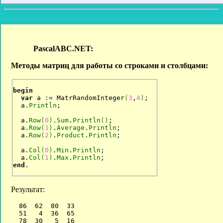
Методы матриц для работы со строками и столбцами:
begin
var
 a 
:
=
 MatrRandomInteger
(
3
,
4
)
;
  a
.
Println
;
  a
.
Row
(
0
)
.
Sum
.
Println
(
)
;
  a
.
Row
(
1
)
.
Average
.
Println
;
  a
.
Row
(
2
)
.
Product
.
Println
;
  a
.
Col
(
0
)
.
Min
.
Println
;
  a
.
Col
(
1
)
.
Max
.
Println
;
end
.
Результат:
  86  62  80  33

  51   4  36  65

  78  30   5  16
