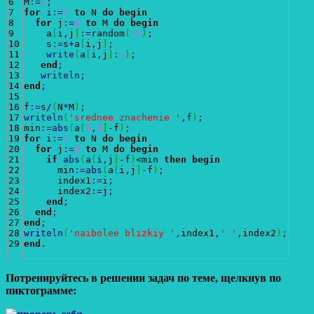
6

M
:
=
5
;
7

for
 i
:
=
1
to
 N 
do
begin
8

for
 j
:
=
1
to
 M 
do
begin
9

    a
[
i
,
j
]
:
=
random
(
20
)
;
10

    s
:
=
s
+
a
[
i
,
j
]
;
11

write
(
a
[
i
,
j
]
:
3
)
;
12

end
;
13

writeln
;
14

end
;
15

16

f
:
=
s
/
(
N
*
M
)
;
17

writeln
(
'srednee znachenie '
,
f
)
;
18

min
:
=
abs
(
a
[
1
,
1
]
-
f
)
;
19

for
 i
:
=
1
to
 N 
do
begin
20

for
 j
:
=
1
to
 M 
do
begin
21

if
abs
(
a
[
i
,
j
]
-
f
)
<min 
then
begin
22

      min
:
=
abs
(
a
[
i
,
j
]
-
f
)
;
23

      index1
:
=
i
;
24

      index2
:
=
j
;
25

end
;
26

end
;
27

end
;
28

writeln
(
'naibolee blizkiy '
,
index1
,
' '
,
index2
)
;
end
.
Потренируйтесь в решении задач по теме, щелкнув по
пиктограмме: