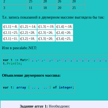
2
25
28
26
20
3
11
18
20
25
Т.е. запись показаний в двумерном массиве выглядела бы так:
t[1,1]:=-8;
t[1,2]:=-14;
t[1,3]:=-19;
t[1,4]:=-18;
t[2,1]:=25;
t[2,2]:=28;
t[2,3]:=26;
t[2,4]:=20;
t[3,1]:=11;
t[3,2]:=18;
t[3,3]:=20;
t[3,4]:=25;
Или в pascalabc.NET:
var
 t 
:
=
 Matr
(
3
,
4
,
-
8
,
-
14
,
-
19
,
-
18
,
25
,
28
,
26
,
20
,
11
,
18
,
20
,
t
.
Println
;
Объявление двумерного массива:
var
 t
:
array
[
1
..
3
,
1
..
4
]
of
integer
;
Задание array 1:
Необходимо: