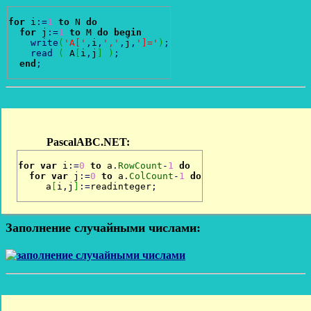
for
 i
:
=
1
to
 N 
do
for
 j
:
=
1
to
 M 
do
begin
write
(
'A['
,
i
,
','
,
j
,
']='
)
;
read
(
 A
[
i
,
j
]
)
;
end
;
for
var
 i
:
=
0
to
 a
.
RowCount
-
1
do
for
var
 j
:
=
0
to
 a
.
ColCount
-
1
do
     a
[
i
,
j
]
:
=
readinteger
;
Заполнение случайными числами: