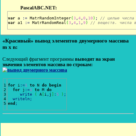
var
 a 
:
=
 MatrRandomInteger
(
3
,
4
,
0
,
10
)
;
// целые числа
var
 a1 
:
=
 MatrRandomReal
(
3
,
4
,
1
,
9
)
// веществ. числа 
«Красивый» вывод элементов двумерного массива
m x n:
Следующий фрагмент программы
выводит на экран
значения элементов массива по строкам:
1

for
 i
:
=
1
to
 N 
do
begin
2

for
 j
:
=
1
to
 M 
do
3

write
(
 A
[
i
,
j
]
:
5
)
;
4

writeln
;
end
;