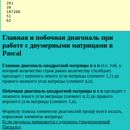
261 

39 

187200 

51 

Главная и побочная диагональ при
работе с двумерными матрицами в
Pascal
Главная диагональ квадратной матрицы n x n
(т.е. той, у
которой количество строк равно количеству столбцов)
проходит с верхнего левого угла матрицы (элемент 1,1) до
правого нижнего угла матрицы (элемент n,n).
Побочная диагональ квадратной матрицы n x n
проходит с
нижнего левого угла матрицы (элемент n,1) до правого
верхнего угла матрицы (элемент 1,n).
Формулу поиска элементов диагоналей проще всего искать,
нарисовав элементы матрицы:
Если индексы начинаются с единицы (традиционный
Паскаль):