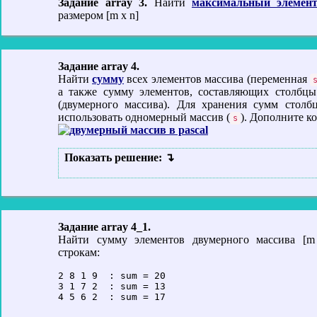
Задание array 3.
Найти
максимальный элемен
размером [m x n]
Задание array 4.
Найти
сумму
всех элементов массива (переменная
а также сумму элементов, составляющих столбц
(двумерного массива). Для хранения сумм столб
использовать одномерный массив (
). Дополните ко
s
Показать решение:
Задание array 4_1.
Найти сумму элементов двумерного массива [m
строкам:
2 8 1 9  : sum = 20

3 1 7 2  : sum = 13
