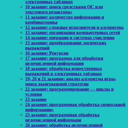
электронных таблицах
10 задание: поиск средствами ОС или
текстового редактора»
11 задание: количество информации и
комбинаторика
12 задание: сложные исполнители и алгоритмы
13 задание: организация компьютерных сетей
14 задание: операции в системах счисления
15 задание: преобразование логических
выражений
16 задание: Рекурсия
17 задание: программа для обработки
целочисленной информации
18 задание: обработка вещественных
выражений в электронных таблицах
19, 20 и 21 задания: анализ алгоритма игры,
поиск выигрышной стратегии
22 задание: программирование — циклы и
условия
23 задание
24 задание: программная обработка символьной
информации»
25 задание: программная обработка
целочисленной информаци
26 задание: обработка целочисленной