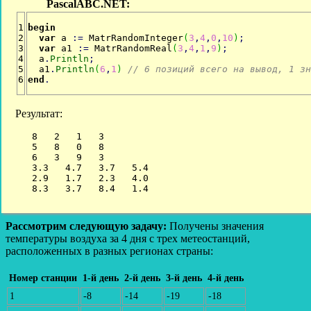
1

begin
2

var
 a 
:
=
 MatrRandomInteger
(
3
,
4
,
0
,
10
)
;
3

var
 a1 
:
=
 MatrRandomReal
(
3
,
4
,
1
,
9
)
;
4

  a
.
Println
;
5

  a1
.
Println
(
6
,
1
)
// 6 позиций всего на вывод, 1 зн
end
.
Результат:
   8   2   1   3

   5   8   0   8

   6   3   9   3

   3.3   4.7   3.7   5.4

   2.9   1.7   2.3   4.0

Рассмотрим следующую задачу:
Получены значения
температуры воздуха за 4 дня с трех метеостанций,
расположенных в разных регионах страны:
Номер станции
1-й день
2-й день
3-й день
4-й день
1
-8
-14
-19
-18