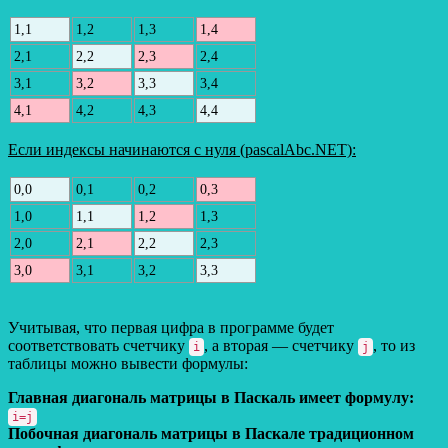
1,1
1,2
1,3
1,4
2,1
2,2
2,3
2,4
3,1
3,2
3,3
3,4
4,1
4,2
4,3
4,4
Если индексы начинаются с нуля (pascalAbc.NET):
0,0
0,1
0,2
0,3
1,0
1,1
1,2
1,3
2,0
2,1
2,2
2,3
3,0
3,1
3,2
3,3
Учитывая, что первая цифра в программе будет
соответствовать счетчику
, а вторая — счетчику
, то из
i
j
таблицы можно вывести формулы:
Главная диагональ матрицы в Паскаль имеет формулу:
i=j
Побочная диагональ матрицы в Паскале традиционном