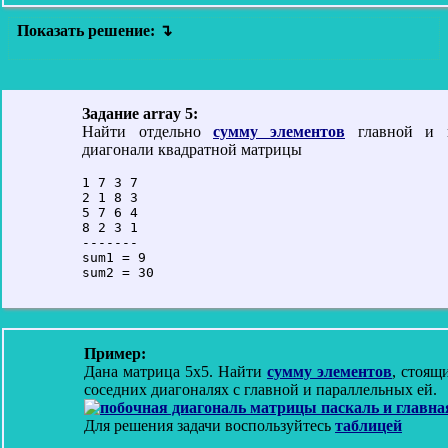
Показать решение:
Задание array 5:
Найти отдельно
сумму элементов
главной и 
диагонали квадратной матрицы
1 7 3 7

2 1 8 3

5 7 6 4

8 2 3 1

-------

sum1 = 9

Пример:
Дана матрица 5х5. Найти
сумму элементов
, стоящ
соседних диагоналях с главной и параллельных ей.
Для решения задачи воспользуйтесь
таблицей