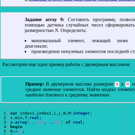
Задание array 9:
Составить программу, позво
помощью датчика случайных чисел сформировать
размерностью
N
. Определить:
минимальный элемент, лежащий ниже п
диагонали;
произведение ненулевых элементов последней ст
Рассмотрим еще один пример работы с двумерным массивом.
Пример:
В двумерном массиве размером
х
оп
N
M
среднее значение элементов. Найти индекс элемент
наиболее близкого к среднему значению.
1

var
 index1
,
index2
,
i
,
j
,
N
,
M
:
integer
;
2

s
,
min
,
f
:
real
;
3

a
:
array
[
1
..
300
,
1
..
300
]
of
real
;
4

begin
5

N
:
=
10
;