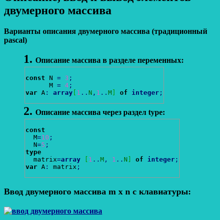
двумерного массива
Варианты описания двумерного массива (традиционный
pascal)
Описание массива в разделе переменных:
const
 N 
=
3
;
      M 
=
4
;
var
 A
:
array
[
1
..
N
,
1
..
M
]
of
integer
;
Описание массива через раздел type:
const
  M
=
10
;
  N
=
5
;
type
  matrix
=
array
[
1
..
M
,
1
..
N
]
of
integer
;
var
 A
:
 matrix
;
Ввод двумерного массива m x n с клавиатуры: