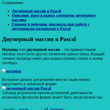
Содержание:
Двумерный массив в Pascal
Описание, ввод и вывод элементов двумерного
массива
Главная и побочная диагональ при работе с
двумерными матрицами в Pascal
Двумерный массив в Pascal
Матрица
или
двумерный массив
– это прямоугольная
таблица чисел (или других элементов одного типа). Каждый
элемент матрицы имеет два индекса (номер строки и номер
столбца).
Исходные данные для решения многих задач можно
представить в табличной форме:
Таблица результатов производственной деятельности
нескольких филиалов фирмы может быть представлена так:
zavod1
:
array
[
1
..
4
]
of
integer
;