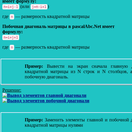
имеет формулу:
(или
)
n=i+j-1
j=n-i+1
где
— размерность квадратной матрицы
n
Побочная диагональ матрицы в pascalAbc.Net имеет
формулу:
n=i+j+1
где
— размерность квадратной матрицы
n
Пример:
Вывести на экран сначала главную д
квадратной матрицы из N строк и N столбцов, а
побочную диагональ.
Решение:
Пример:
Заменить элементы главной и побочной 
квадратной матрицы нулями