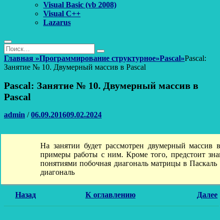
Visual Basic (vb 2008)
Visual C++
Lazarus
Поиск
Найти:
Поиск
Главная
»
Программирование структурное
»
Pascal
»
Pascal:
Занятие № 10. Двумерный массив в Pascal
Pascal: Занятие № 10. Двумерный массив в
Pascal
Автор
Опубликовано
admin
/
06.09.2016
09.02.2024
На занятии будет рассмотрен двумерный массив в
примеры работы с ним. Кроме того, предстоит зна
понятиями побочная диагональ матрицы в Паскаль 
диагональ
Назад
К оглавлению
Далее