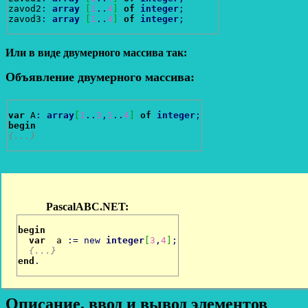
zavod2
:
array
[
1
..
4
]
of
integer
;
zavod3
:
array
[
1
..
4
]
of
integer
;
Или в виде двумерного массива так:
Объявление двумерного массива:
var
 A
:
array
[
1
..
3
,
1
..
4
]
of
integer
;
begin
{...}
begin
var
  a 
:
=
new
integer
[
3
,
4
]
;
{...}
end
.
Описание, ввод и вывод элементов