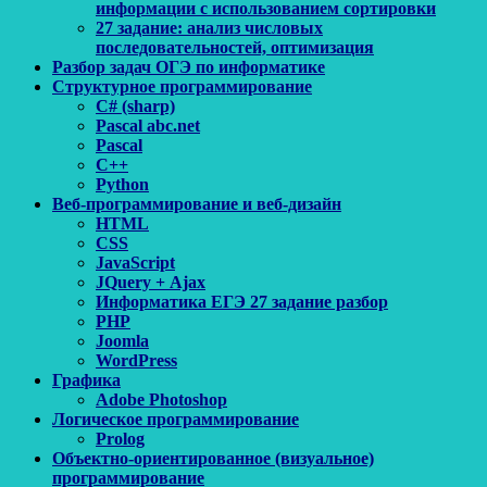
информации с использованием сортировки
27 задание: анализ числовых
последовательностей, оптимизация
Разбор задач ОГЭ по информатике
Структурное программирование
C# (sharp)
Pascal abc.net
Pascal
С++
Python
Веб-программирование и веб-дизайн
HTML
CSS
JavaScript
JQuery + Ajax
Информатика ЕГЭ 27 задание разбор
PHP
Joomla
WordPress
Графика
Adobe Photoshop
Логическое программирование
Prolog
Объектно-ориентированное (визуальное)
программирование