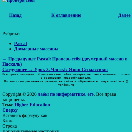
Назад
К оглавлению
Далее
Рубрики
Pascal
Двумерные массивы
Навигация
Предыдущая
← Предыдущее
Pascal: Проверь себя (двумерный массив в
запись:
Паскаль)
по
Следующая
Следующее →
Урок 3. Часть1: Язык Си массивы
записям
запись:
Все права защищены. Использование любых материалов сайта возможно только
с разрешения правообладателя.
По вопросам размещения рекламы на сайте - обращайтесь: mayersvetlana @
yandex.ru
Copyright © 2026
лабы по информатике, егэ
. Все права
защищены.
Тема:
Higher Education
Прокрутить
Сверху
вверх
Вставить формулу как
Блок
Строка
Дополнительные настройки