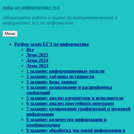
Перейти
лабы по информатике, егэ
к
лабораторные работы и задачи по программированию и
содержимому
информатике, егэ по информатике
Меню
Основное
Разбор задач ЕГЭ по информатике
Все
меню
Демо 2025
Демо 2024
Демо 2023
1 задание: информационные модели
2 задание: таблицы истинности
3 задание: базы данных
4 задание: кодирование и расшифровка
сообщений
5 задание: анализ алгоритмов и исполнители
6 задание: анализ простейших программ
7 задание: кодирование графической и звуковой
информации
8 задание: количество информации и
комбинаторика
9 задание: обработка числовой информации в