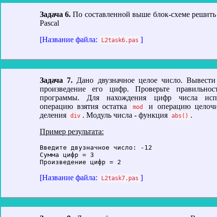
Задача 6.
По составленной выше блок-схеме решить 
Pascal
[Название файла:
]
L2task6.pas
Задача 7.
Дано двузначное целое число. Вывести
произведение его цифр. Проверьте правильнос
программы. Для нахождения цифр числа испо
операцию взятия остатка
и операцию целочи
mod
деления
. Модуль числа - функция
.
div
abs()
Пример результата:
Введите двузначное число: -12

Сумма цифр = 3

[Название файла:
]
L2task7.pas