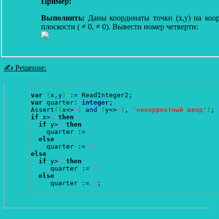
Пример:
Выполнить:
Даны координаты точки (x,y) на коо
плоскости ( ≠ 0, ≠ 0). Вывести номер четверти:
✍ Решение:
var
(
x
,
y
)
:
=
 ReadInteger2
;
var
 quarter
:
integer
;
Assert
(
(
x<>
0
)
and
(
y<>
0
)
,
'некорректный ввод'
)
;
if
 x>
0
then
if
 y>
0
then
    quarter 
:
=
1
else
    quarter 
:
=
4
else
if
 y>
0
then
     quarter 
:
=
2
else
     quarter 
:
=
3
;