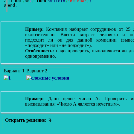
7

if
not
(
n>
7
)
then
writeln
(
'истина'
)
;
end
.
Пример:
Компания набирает сотрудников от 25 
включительно. Ввести возраст человека и оп
подходит ли он для данной компании (вывес
«подходит» или «не подходит»).
Особенность:
надо проверить, выполняются ли дв
одновременно.
Вариант 1
Вариант 2
Пример:
Дано целое число A. Проверить ис
высказывания: «Число A является нечетным».
Открыть решение: