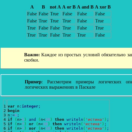
A
B
not A
A or B
A and B
A xor B
False
False
True
False
False
False
False
True
True
True
False
True
True
False
False
True
False
True
True
True
False
True
True
False
Важно:
Каждое из простых условий обязательно за
скобки.
Пример
: Рассмотрим примеры логических оп
логических выражениях в Паскале
1

var
 n
:
integer
;
2

begin
3

n
:
=
6
;
4

if
(
n>
5
)
and
(
n<
10
)
then
writeln
(
'истина'
)
;
5

if
(
n>
7
)
or
(
n<
10
)
then
writeln
(
'истина'
)
;
6

if
(
n>
7
)
xor
(
n<
10
)
then
writeln
(
'истина'
)
;