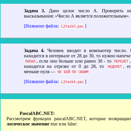
Задача 3.
Дано целое число A. Проверить ис
высказывания: «Число A является положительным».
[Название файла:
]
L2task3.pas
Задача 4.
Человек вводит в компьютер число. 
находится в интервале от 28 до 30, то нужно напеча
, если оно больше или равно 30 - то
ПОПАЛ
ПЕРЕЛЕТ
находится на отрезке от 0 до 28, то
, е
НЕДОЛЕТ
меньше нуля —
НЕ БЕЙ ПО СВОИМ
[Название файла:
]
L2task4.pas
Рассмотрим функции pascalABC.NET, которые возвращаю
логическое значение
true или false: