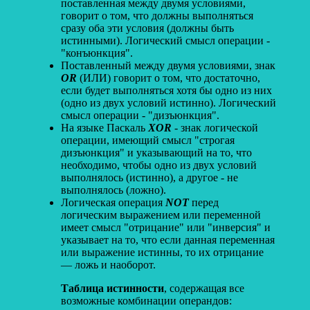
поставленная между двумя условиями,
говорит о том, что должны выполняться
сразу оба эти условия (должны быть
истинными). Логический смысл операции -
"конъюнкция".
Поставленный между двумя условиями, знак
OR
(ИЛИ) говорит о том, что достаточно,
если будет выполняться хотя бы одно из них
(одно из двух условий истинно). Логический
смысл операции - "дизъюнкция".
На языке Паскаль
XOR
- знак логической
операции, имеющий смысл "строгая
дизъюнкция" и указывающий на то, что
необходимо, чтобы одно из двух условий
выполнялось (истинно), а другое - не
выполнялось (ложно).
Логическая операция
NOT
перед
логическим выражением или переменной
имеет смысл "отрицание" или "инверсия" и
указывает на то, что если данная переменная
или выражение истинны, то их отрицание
— ложь и наоборот.
Таблица истинности
, содержащая все
возможные комбинации операндов: