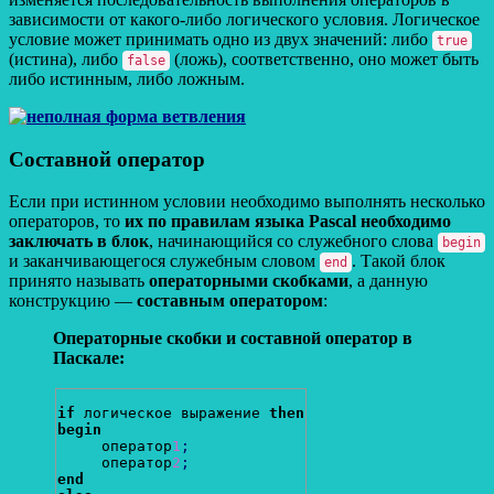
зависимости от какого-либо логического условия. Логическое
условие может принимать одно из двух значений: либо
true
(истина), либо
(ложь), соответственно, оно может быть
false
либо истинным, либо ложным.
Составной оператор
Если при истинном условии необходимо выполнять несколько
операторов, то
их по правилам языка Pascal необходимо
заключать в блок
, начинающийся со служебного слова
begin
и заканчивающегося служебным словом
. Такой блок
end
принято называть
операторными скобками
, а данную
конструкцию —
составным оператором
:
Операторные скобки и составной оператор в
Паскале:
if
 логическое выражение 
then
begin
     оператор
1
;
     оператор
2
;
end