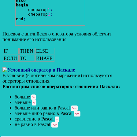
else
begin
     оператор
1
;
     оператор
2
;
end
;
Перевод с английского оператора условия облегчит
понимание его использования:
IF
THEN
ELSE
ЕСЛИ
ТО
ИНАЧЕ
В условии (в логическом выражении) используются
операторы отношения.
Рассмотрим список операторов отношения Паскаля:
больше
>
меньше
<
больше или равно в Pascal
>=
меньше либо равно в Pascal
<=
сравнение в Pascal
=
не равно в Pascal
<>