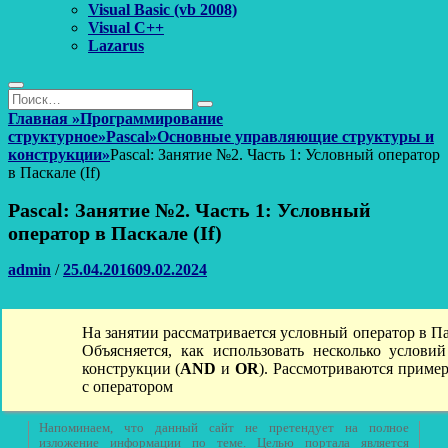
Visual Basic (vb 2008)
Visual C++
Lazarus
Поиск
Найти:
Поиск
Главная
»
Программирование
структурное
»
Pascal
»
Основные управляющие структуры и
конструкции
»
Pascal: Занятие №2. Часть 1: Условный оператор
в Паскале (If)
Pascal: Занятие №2. Часть 1: Условный
оператор в Паскале (If)
Автор
Опубликовано
admin
/
25.04.2016
09.02.2024
На занятии рассматривается условный оператор в Па
Объясняется, как использовать несколько услови
конструкции (
AND
и
OR
). Рассмотриваются приме
с оператором
Напоминаем, что данный сайт не претендует на полное
изложение информации по теме. Целью портала является