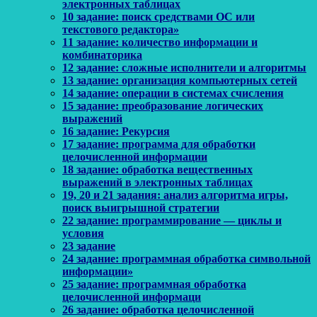
электронных таблицах
10 задание: поиск средствами ОС или
текстового редактора»
11 задание: количество информации и
комбинаторика
12 задание: сложные исполнители и алгоритмы
13 задание: организация компьютерных сетей
14 задание: операции в системах счисления
15 задание: преобразование логических
выражений
16 задание: Рекурсия
17 задание: программа для обработки
целочисленной информации
18 задание: обработка вещественных
выражений в электронных таблицах
19, 20 и 21 задания: анализ алгоритма игры,
поиск выигрышной стратегии
22 задание: программирование — циклы и
условия
23 задание
24 задание: программная обработка символьной
информации»
25 задание: программная обработка
целочисленной информаци
26 задание: обработка целочисленной