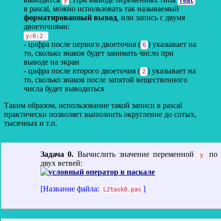
y
real
в pascal, можно использовать так называемый
форматированный вывод
, или запись с двумя
двоеточиями:
y:6:2
- цифра после первого двоеточия (
) указывает на
6
то, сколько знаков будет занимать число при
выводе на экран
- цифра после второго двоеточия (
) указывает на
2
то, сколько знаков после запятой вещественного
числа будет выводиться
Таким образом, использование такой записи в pascal
практически позволяет выполнить округление до сотых,
тысячных и т.п.
Задача 0.
Вычислить значение переменной
по 
у
двух ветвей:
[Название файла:
]
L2task0.pas