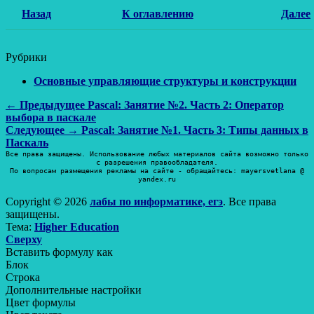
Назад
К оглавлению
Далее
Рубрики
Основные управляющие структуры и конструкции
Навигация
Предыдущая
← Предыдущее
Pascal: Занятие №2. Часть 2: Оператор
запись:
выбора в паскале
по
Следующая
Следующее →
Pascal: Занятие №1. Часть 3: Типы данных в
записям
запись:
Паскаль
Все права защищены. Использование любых материалов сайта возможно только
с разрешения правообладателя.
По вопросам размещения рекламы на сайте - обращайтесь: mayersvetlana @
yandex.ru
Copyright © 2026
лабы по информатике, егэ
. Все права
защищены.
Тема:
Higher Education
Прокрутить
Сверху
вверх
Вставить формулу как
Блок
Строка
Дополнительные настройки
Цвет формулы