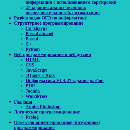
информации с использованием сортировки
27 задание: анализ числовых
последовательностей, оптимизация
Разбор задач ОГЭ по информатике
Структурное программирование
C# (sharp)
Pascal abc.net
Pascal
С++
Python
Веб-программирование и веб-дизайн
HTML
CSS
JavaScript
JQuery + Ajax
Информатика ЕГЭ 27 задание разбор
PHP
Joomla
WordPress
Графика
Adobe Photoshop
Логическое программирование
Prolog
Объектно-ориентированное (визуальное)
программирование