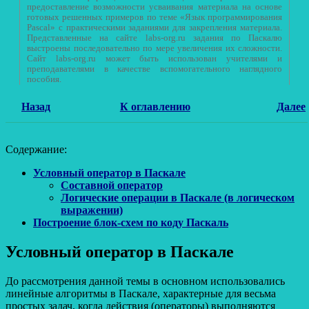
предоставление возможности усваивания материала на основе
готовых решенных примеров по теме «Язык программирования
Pascal» с практическими заданиями для закрепления материала.
Представленные на сайте labs-org.ru задания по Паскалю
выстроены последовательно по мере увеличения их сложности.
Сайт labs-org.ru может быть использован учителями и
преподавателями в качестве вспомогательного наглядного
пособия.
Назад
К оглавлению
Далее
Содержание:
Условный оператор в Паскале
Составной оператор
Логические операции в Паскале (в логическом
выражении)
Построение блок-схем по коду Паскаль
Условный оператор в Паскале
До рассмотрения данной темы в основном использовались
линейные алгоритмы в Паскале, характерные для весьма
простых задач, когда действия (операторы) выполняются