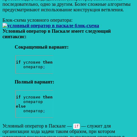
последовательно, одно за другим. Более сложные алгоритмы
предусматривают использование конструкция ветвления.
Блок-схема условного оператора:
Условный оператор в Паскале имеет следующий
синтаксис:
Сокращенный вариант:
if
 условие 
then
   оператор
;
Полный вариант:
if
 условие 
then
else
   оператор
;
Условный оператор в Паскале —
— служит для
if
организации хода задачи таким образом, при котором
изменяется последовательность выполнения операторов в