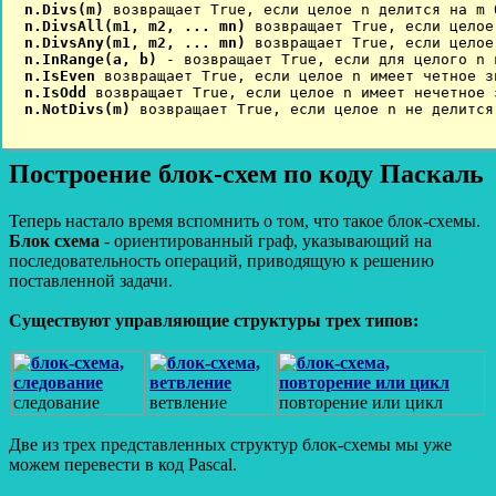
n.Divs(m)
n.DivsAll(m1, m2, ... mn)
n.DivsAny(m1, m2, ... mn)
n.InRange(a, b)
n.IsEven
n.IsOdd
n.NotDivs(m)
 возвращает True, если целое n не делится
Построение блок-схем по коду Паскаль
Теперь настало время вспомнить о том, что такое блок-схемы.
Блок схема
- ориентированный граф, указывающий на
последовательность операций, приводящую к решению
поставленной задачи.
Существуют управляющие структуры трех типов:
следование
ветвление
повторение или цикл
Две из трех представленных структур блок-схемы мы уже
можем перевести в код Pascal.