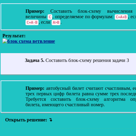
Пример:
Составить блок-схему вычисления 
величины
, определяемое по формулам:
, е
С
С=A+B
, если
.
C=A-B
A>B
Результат:
Задача 5.
Составить блок-схему решения задачи 3
Пример:
автобусный билет считают счастливым, е
трех первых цифр билета равна сумме трех послед
Требуется составить блок-схему алгоритма оп
билета, имеющего счастливый номер.
Открыть решение: