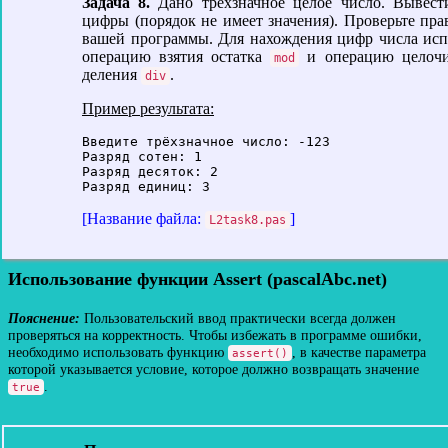
Задача 8.
Дано трёхзначное целое число. Вывест
цифры (порядок не имеет значения). Проверьте пра
вашей программы. Для нахождения цифр числа исп
операцию взятия остатка
и операцию целочи
mod
деления
.
div
Пример результата:
Введите трёхзначное число: -123

Разряд сотен: 1

Разряд десяток: 2

[Название файла:
]
L2task8.pas
Использование функции Assert (pascalAbc.net)
Пользовательский ввод практически всегда должен
проверяться на корректность. Чтобы избежать в программе ошибки,
необходимо использовать функцию
, в качестве параметра
assert()
которой указывается условие, которое должно возвращать значение
.
true