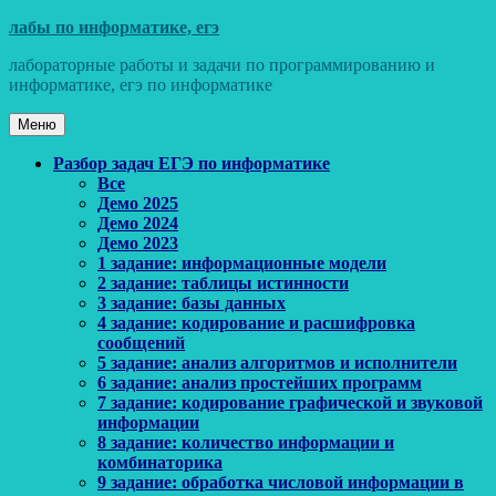
Перейти
лабы по информатике, егэ
к
лабораторные работы и задачи по программированию и
содержимому
информатике, егэ по информатике
Меню
Основное
Разбор задач ЕГЭ по информатике
Все
меню
Демо 2025
Демо 2024
Демо 2023
1 задание: информационные модели
2 задание: таблицы истинности
3 задание: базы данных
4 задание: кодирование и расшифровка
сообщений
5 задание: анализ алгоритмов и исполнители
6 задание: анализ простейших программ
7 задание: кодирование графической и звуковой
информации
8 задание: количество информации и
комбинаторика
9 задание: обработка числовой информации в