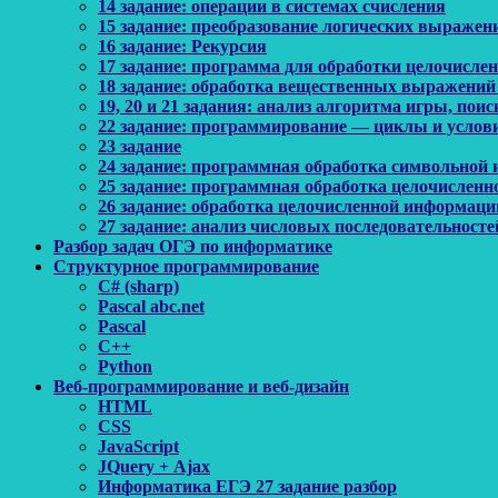
14 задание: операции в системах счисления
15 задание: преобразование логических выражен
16 задание: Рекурсия
17 задание: программа для обработки целочисл
18 задание: обработка вещественных выражений
19, 20 и 21 задания: анализ алгоритма игры, по
22 задание: программирование — циклы и услов
23 задание
24 задание: программная обработка символьной
25 задание: программная обработка целочислен
26 задание: обработка целочисленной информаци
27 задание: анализ числовых последовательносте
Разбор задач ОГЭ по информатике
Структурное программирование
C# (sharp)
Pascal abc.net
Pascal
С++
Python
Веб-программирование и веб-дизайн
HTML
CSS
JavaScript
JQuery + Ajax
Информатика ЕГЭ 27 задание разбор