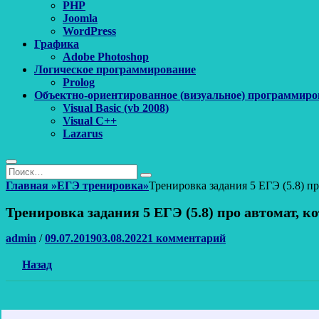
PHP
Joomla
WordPress
Графика
Adobe Photoshop
Логическое программирование
Prolog
Объектно-ориентированное (визуальное) программиро
Visual Basic (vb 2008)
Visual C++
Lazarus
Поиск
Найти:
Поиск
Главная
»
ЕГЭ тренировка
»
Тренировка задания 5 ЕГЭ (5.8) п
Тренировка задания 5 ЕГЭ (5.8) про автомат, к
Автор
Опубликовано
admin
/
09.07.2019
03.08.2022
1 комментарий
Назад