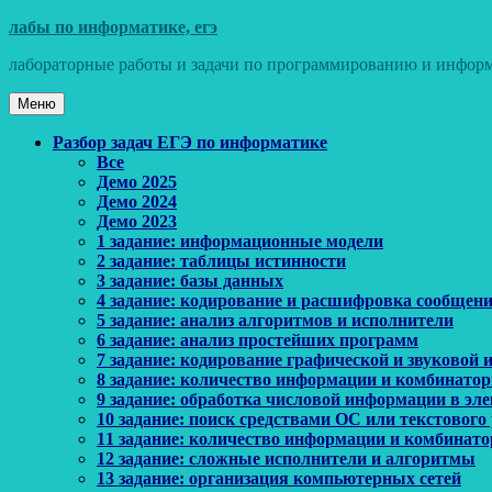
Перейти
лабы по информатике, егэ
к
лабораторные работы и задачи по программированию и информ
содержимому
Меню
Основное
Разбор задач ЕГЭ по информатике
Все
меню
Демо 2025
Демо 2024
Демо 2023
1 задание: информационные модели
2 задание: таблицы истинности
3 задание: базы данных
4 задание: кодирование и расшифровка сообщен
5 задание: анализ алгоритмов и исполнители
6 задание: анализ простейших программ
7 задание: кодирование графической и звуковой
8 задание: количество информации и комбинато
9 задание: обработка числовой информации в эл
10 задание: поиск средствами ОС или текстового
11 задание: количество информации и комбинат
12 задание: сложные исполнители и алгоритмы
13 задание: организация компьютерных сетей