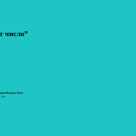
т число”
авообладателя.
.ru