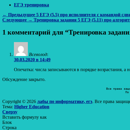
ЕГЭ тренировка
Навигация
Предыдущая
← Предыдущее
5 ЕГЭ (5.5) про исполнителя с командой сдв
Следующая
запись:
Следующее →
Тренировка задания 5 ЕГЭ (5.11) про алгори
по
запись:
записям
1 комментарий для “Тренировка задания
Всеволод
:
30.03.2020 в 14:49
Опечатка: числа записываются в порядке возрастания, а 
Обсуждение закрыто.
Все права защ
По
Copyright © 2026
лабы по информатике, егэ
. Все права защищ
Тема:
Higher Education
Прокрутить
Сверху
вверх
Вставить формулу как
Блок
Строка