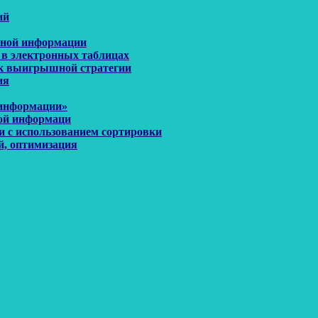
ий
енной информации
 в электронных таблицах
иск выигрышной стратегии
ия
 информации»
ной информаци
и с использованием сортировки
й, оптимизация