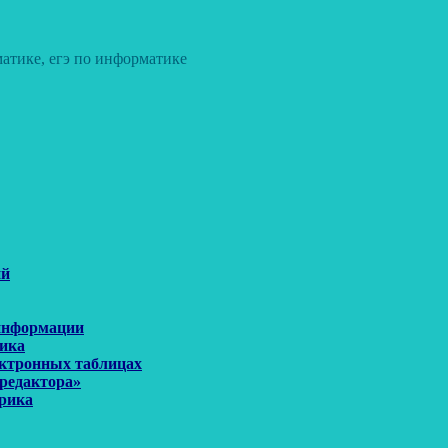
атике, егэ по информатике
ий
 информации
рика
ектронных таблицах
 редактора»
орика