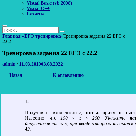
Visual Basic (vb 2008)
Visual C++
Lazarus
Поиск
Найти:
Поиск
Главная
»
ЕГЭ тренировка
»
Тренировка задания 22 ЕГЭ с
22.2
Тренировка задания 22 ЕГЭ с 22.2
Автор
Опубликовано
admin
/
11.03.2019
03.08.2022
Назад
К оглавлению
1.
Получив на вход число
х
, этот алгоритм печатае
Известно, что
100 < х < 200
.
Укажите
на
допустимое число
х
, при вводе которого алгоритм
49
.