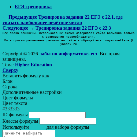
ЕГЭ тренировка
Навигация
Предыдущая
← Предыдущее
Тренировка задания 22 ЕГЭ с 22.1, где
запись:
указать наибольшее нечётное число
по
Следующая
Следующее →
Тренировка задания 22 ЕГЭ с 22.3
записям
запись:
Все права защищены. Использование любых материалов сайта возможно только
с разрешения правообладателя.
По вопросам размещения рекламы на сайте - обращайтесь: mayersvetlana @
yandex.ru
Copyright © 2026
лабы по информатике, егэ
. Все права
защищены.
Тема:
Higher Education
Прокрутить
Сверху
вверх
Вставить формулу как
Блок
Строка
Дополнительные настройки
Цвет формулы
Цвет текста
#333333
ID формулы
Классы формулы
Используйте
для набора формулы