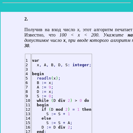
2.
Получив на вход число
х
, этот алгоритм печатае
Известно, что
100 < х < 200
.
Укажите
на
допустимое число
х
, при вводе которого алгоритм
30
.
1

var
2

  х
,
 A
,
 В
,
 D
,
 S
:
integer
;
3

4

begin
5

readln
(
х
)
;
6

  В 
:
=
 х
;
7

  A 
:
=
9
;
8

  D 
:
=
 х
;
9

  S 
:
=
0
;
10

while
(
D 
div
2
)
 > 
0
do
11

begin
12

if
(
D 
mod
2
)
=
1
then
13

      S 
:
=
 S 
+
1
14

else
15

      S 
:
=
 S 
+
 A
;
16

    D 
:
=
 D 
div
2
;
17

end
;