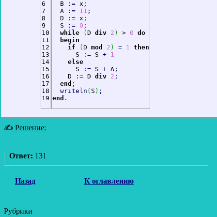
6

  В 
:
=
 х
;
7

  A 
:
=
11
;
8

  D 
:
=
 х
;
9

  S 
:
=
0
;
10

while
(
D 
div
2
)
 > 
0
do
11

begin
12

if
(
D 
mod
2
)
=
1
then
13

      S 
:
=
 S 
+
1
14

else
15

      S 
:
=
 S 
+
 A
;
16

    D 
:
=
 D 
div
2
;
17

end
;
18

writeln
(
S
)
;
end
.
✍ Решение:
Ответ:
131
Назад
К оглавлению
Рубрики