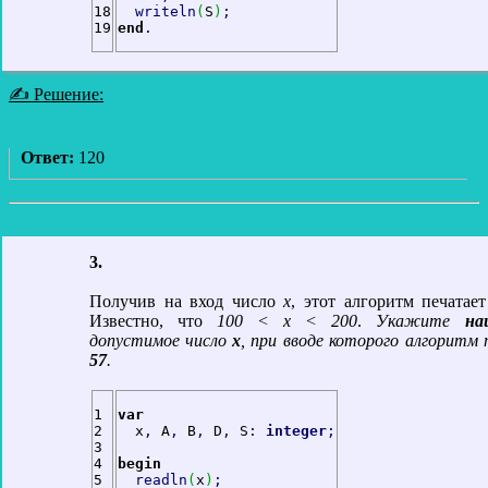
18

writeln
(
S
)
;
end
.
✍ Решение:
Ответ:
120
3.
Получив на вход число
х
, этот алгоритм печатае
Известно, что
100 < х < 200
.
Укажите
на
допустимое число
х
, при вводе которого алгоритм
57
.
1

var
2

  х
,
 A
,
 В
,
 D
,
 S
:
integer
;
3

4

begin
5

readln
(
х
)
;