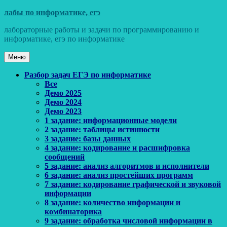
Перейти
лабы по информатике, егэ
к
лабораторные работы и задачи по программированию и
содержимому
информатике, егэ по информатике
Меню
Основное
Разбор задач ЕГЭ по информатике
Все
меню
Демо 2025
Демо 2024
Демо 2023
1 задание: информационные модели
2 задание: таблицы истинности
3 задание: базы данных
4 задание: кодирование и расшифровка
сообщений
5 задание: анализ алгоритмов и исполнители
6 задание: анализ простейших программ
7 задание: кодирование графической и звуковой
информации
8 задание: количество информации и
комбинаторика
9 задание: обработка числовой информации в