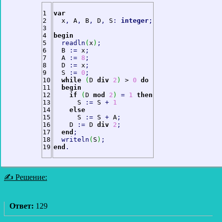
1

var
2

  х
,
 A
,
 В
,
 D
,
 S
:
integer
;
3

4

begin
5

readln
(
х
)
;
6

  В 
:
=
 х
;
7

  A 
:
=
8
;
8

  D 
:
=
 х
;
9

  S 
:
=
0
;
10

while
(
D 
div
2
)
 > 
0
do
11

begin
12

if
(
D 
mod
2
)
=
1
then
13

      S 
:
=
 S 
+
1
14

else
15

      S 
:
=
 S 
+
 A
;
16

    D 
:
=
 D 
div
2
;
17

end
;
18

writeln
(
S
)
;
end
.
✍ Решение:
Ответ:
129