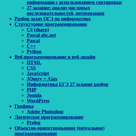
информации с использованием сортировки
27 задание: анализ числовых
последовательностей, оптимизация
Разбор задач ОГЭ по информатике
Структурное программирование
C# (sharp)
Pascal abc.net
Pascal
С++
Python
Веб-программирование и веб-дизайн
HTML
CSS
JavaScript
JQuery + Ajax
Информатика ЕГЭ 27 задание разбор
PHP
Joomla
WordPress
Графика
Adobe Photoshop
Логическое программирование
Prolog
Объектно-ориентированное (визуальное)
программирование