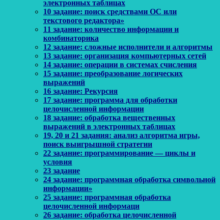
электронных таблицах
10 задание: поиск средствами ОС или
текстового редактора»
11 задание: количество информации и
комбинаторика
12 задание: сложные исполнители и алгоритмы
13 задание: организация компьютерных сетей
14 задание: операции в системах счисления
15 задание: преобразование логических
выражений
16 задание: Рекурсия
17 задание: программа для обработки
целочисленной информации
18 задание: обработка вещественных
выражений в электронных таблицах
19, 20 и 21 задания: анализ алгоритма игры,
поиск выигрышной стратегии
22 задание: программирование — циклы и
условия
23 задание
24 задание: программная обработка символьной
информации»
25 задание: программная обработка
целочисленной информаци
26 задание: обработка целочисленной