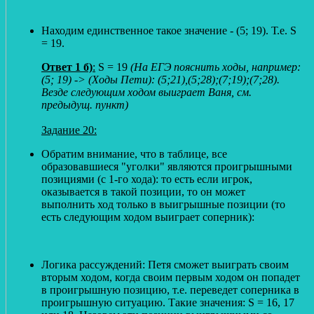
Находим единственное такое значение - (5; 19). Т.е. S
= 19.
Ответ 1 б)
:
S = 19
(На ЕГЭ пояснить ходы, например:
(5; 19) -> (Ходы Пети): (5;21),(5;28);(7;19);(7;28).
Везде следующим ходом выиграет Ваня, см.
предыдущ. пункт)
Задание 20:
Обратим внимание, что в таблице, все
образовавшиеся "уголки" являются проигрышными
позициями (с 1-го хода): то есть если игрок,
оказывается в такой позиции, то он может
выполнить ход только в выигрышные позиции (то
есть следующим ходом выиграет соперник):
Логика рассуждений: Петя сможет выиграть своим
вторым ходом, когда своим первым ходом он попадет
в проигрышную позицию, т.е. переведет соперника в
проигрышную ситуацию. Такие значения: S = 16, 17