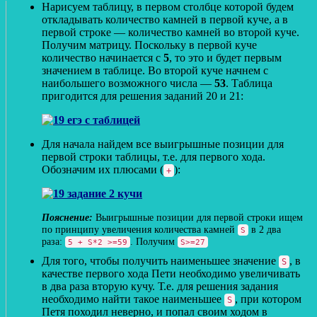
Нарисуем таблицу, в первом столбце которой будем
откладывать количество камней в первой куче, а в
первой строке — количество камней во второй куче.
Получим матрицу. Поскольку в первой куче
количество начинается с
5
, то это и будет первым
значением в таблице. Во второй куче начнем с
наибольшего возможного числа —
53
. Таблица
пригодится для решения заданий 20 и 21:
Для начала найдем все выигрышные позиции для
первой строки таблицы, т.е. для первого хода.
Обозначим их плюсами (
):
+
Выигрышные позиции для первой строки ищем
по принципу увеличения количества камней
в 2 два
S
раза:
. Получим
5 + S*2 >=59
S>=27
Для того, чтобы получить наименьшее значение
, в
S
качестве первого хода Пети необходимо увеличивать
в два раза вторую кучу. Т.е. для решения задания
необходимо найти такое наименьшее
, при котором
S
Петя походил неверно, и попал своим ходом в