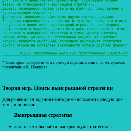
Для пункта 3 представлено дерево игры, содержащее лишние
ветви, не относящиеся к выигрышной стратегии.
Дерево, являющееся частью ответа на пункт 3, представлено с
использованием ссылок на
фрагменты, являющиеся решениями других пунктов задания.
В задании спрашивается, в частности, кто выиграет, а в ответе
не указан в явном виде выигрывающий игрок. На все вопросы,
поставленные в задании, должны быть даны чёткие ответы. Ответ
на вопрос о выигрышной стратегии в стиле
«Может выиграть
первый игрок, но если он неправильно пойдёт, то выиграет
второй»
является ошибочным, поскольку выигрышная стратегия
одного игрока не оставляет возможности победы другому игроку"
ФГБНУ "Федеральный институт педагогических измерений"
* Некоторые изображения и примеры страницы взяты из материалов
презентации К. Полякова
Теория игр. Поиск выигрышной стратегии
Для решения 19 задания необходимо вспомнить следующие
темы и понятия:
Выигрышная стратегия
для того чтобы найти выигрышную стратегию в