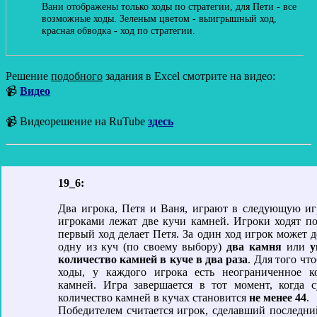
Вани отображены только ходы по стратегии, для Пети - все
возможные ходы. Зеленым цветом - выигрышный ход,
красная обводка - ход по стратегии.
Решение
подобного
задания в Excel смотрите на видео:
📹
Видео
📹 Видеорешение на RuTube
здесь
19_6:
Два игрока, Петя и Ваня, играют в следующую иг
игроками лежат две кучи камней. Игроки ходят по
первый ход делает Петя. За один ход игрок может д
одну из куч (по своему выбору)
два камня
или
у
количество камней в куче в два раза
. Для того чт
ходы, у каждого игрока есть неограниченное к
камней. Игра завершается в тот момент, когда 
количество камней в кучах становится
не менее 44
.
Победителем считается игрок, сделавший последний 