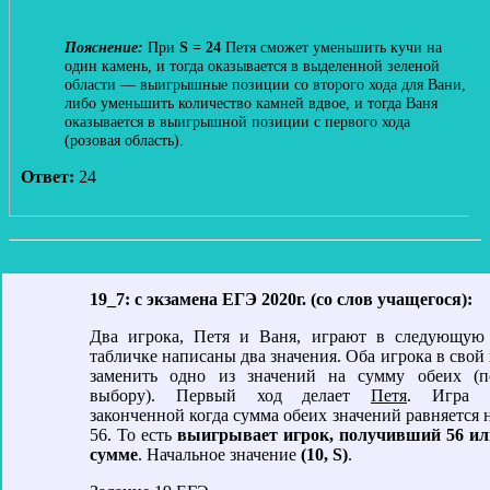
При
S = 24
Петя сможет уменьшить кучи на
один камень, и тогда оказывается в выделенной зеленой
области — выигрышные позиции со второго хода для Вани,
либо уменьшить количество камней вдвое, и тогда Ваня
оказывается в выигрышной позиции с первого хода
(розовая область).
Ответ:
24
19_7: с экзамена ЕГЭ 2020г. (со слов учащегося):
Два игрока, Петя и Ваня, играют в следующую 
табличке написаны два значения. Оба игрока в свой
заменить одно из значений на сумму обеих (п
выбору). Первый ход делает
Петя
. Игра с
законченной когда сумма обеих значений равняется 
56. То есть
выигрывает игрок, получивший 56 ил
сумме
. Начальное значение
(10, S)
.