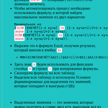
ЕНЕЧЁТ
значение нечетно).
Чтобы автоматизировать процесс необходимо
использовать формулу, в которой найдем
максимальное значение из двух вариантов:
Минимальное из

(
(ЕНЕЧЁТ(1-я куча) 
ЕСЛИ
то
иначе
(ЕНЕЧЁТ(2-я куча) 
ЕСЛИ
то
иначе
Выразив это в формуле Excel, получим результат,
который внесем в ячейку
:
B2
 = МИН(ЕСЛИ(ЕНЕЧЁТ($A2);($A2+1)/2+B$1;$A2/2+B$1)
Здесь знак
будем использовать для фиксации
$
столбца
и строки
при копировании формулы.
А
1
Скопируем формулу на всю таблицу.
Выделим всю таблицу и используем
Условное
форматирование
для выделения тех значений,
которые попадают в выигрыш (
<21
):
Выделенные значения — это значения, которые
можно получить в сумме двух куч, выполнив ход из