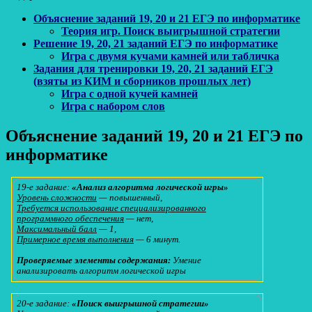
Объяснение заданий 19, 20 и 21 ЕГЭ по информатике
Теория игр. Поиск выигрышной стратегии
Решение 19, 20, 21 заданий ЕГЭ по информатике
Игра с двумя кучами камней или табличка
Задания для тренировки 19, 20, 21 заданий ЕГЭ
(взяты из КИМ и сборников прошлых лет)
Игра с одной кучей камней
Игра с набором слов
Объяснение заданий 19, 20 и 21 ЕГЭ по
информатике
19-е задание:
«Анализ алгоритма логической игры»
Уровень сложности
— повышенный,
Требуется использование специализированного
программного обеспечения
— нет,
Максимальный балл
— 1,
Примерное время выполнения
— 6 минут.
Проверяемые элементы содержания:
Умение
анализировать алгоритм логической игры
20-е задание:
«Поиск выигрышной стратегии»