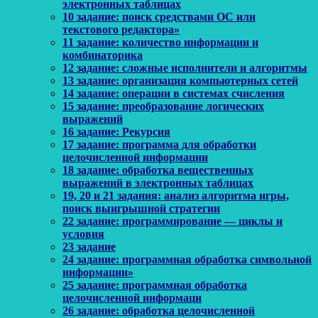
электронных таблицах
10 задание: поиск средствами ОС или
текстового редактора»
11 задание: количество информации и
комбинаторика
12 задание: сложные исполнители и алгоритмы
13 задание: организация компьютерных сетей
14 задание: операции в системах счисления
15 задание: преобразование логических
выражений
16 задание: Рекурсия
17 задание: программа для обработки
целочисленной информации
18 задание: обработка вещественных
выражений в электронных таблицах
19, 20 и 21 задания: анализ алгоритма игры,
поиск выигрышной стратегии
22 задание: программирование — циклы и
условия
23 задание
24 задание: программная обработка символьной
информации»
25 задание: программная обработка
целочисленной информаци
26 задание: обработка целочисленной