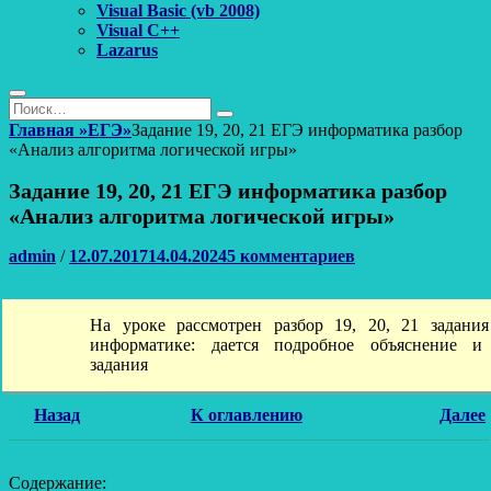
Visual Basic (vb 2008)
Visual C++
Lazarus
Поиск
Найти:
Поиск
Главная
»
ЕГЭ
»
Задание 19, 20, 21 ЕГЭ информатика разбор
«Анализ алгоритма логической игры»
Задание 19, 20, 21 ЕГЭ информатика разбор
«Анализ алгоритма логической игры»
Автор
Опубликовано
admin
/
12.07.2017
14.04.2024
5 комментариев
На уроке рассмотрен разбор 19, 20, 21 задани
информатике: дается подробное объяснение и
задания
Назад
К оглавлению
Далее
Содержание: