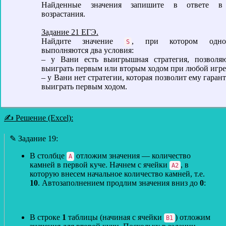
Найденные значения запишите в ответе в
возрастания.
Задание 21 ЕГЭ.
Найдите значение
, при котором однов
S
выполняются два условия:
– у Вани есть выигрышная стратегия, позволя
выиграть первым или вторым ходом при любой игре
– у Вани нет стратегии, которая позволит ему гара
выиграть первым ходом.
✍ Решение (Excel):
✎ Задание 19:
В столбце
отложим значения — количество
А
камней в первой куче. Начнем с ячейки
, в
А2
которую внесем начальное количество камней, т.е.
10
. Автозаполнением продлим значения вниз до
0
:
В строке
1
таблицы (начиная с ячейки
) отложим
B1