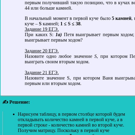
первым получивший такую позицию, что в кучах вс
44 или больше камней.
В начальный момент в первой куче было
5 камней
,
куче –
S
камней;
1 ≤ S ≤ 38
.
Задание 19 ЕГЭ.
При каких S:
1а)
Петя выигрывает первым ходом
выигрывает первым ходом?
Задание 20 ЕГЭ.
Назовите одно любое значение
S
, при котором П
выиграть своим вторым ходом.
Задание 21 ЕГЭ.
Назовите значение S, при котором Ваня выигрыв
первым или вторым ходом.
✍ Решение:
Нарисуем таблицу, в первом столбце которой будем
откладывать количество камней в первой куче, а в
первой строке - количество камней во второй куче.
Получим матрицу. Поскольку в первой куче