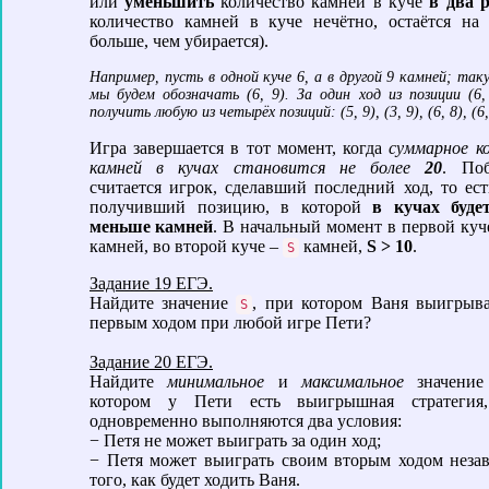
или
уменьшить
количество камней в куче
в два р
количество камней в куче нечётно, остаётся на
больше, чем убирается).
Например, пусть в одной куче 6, а в другой 9 камней; та
мы будем обозначать (6, 9). За один ход из позиции (6
получить любую из четырёх позиций: (5, 9), (3, 9), (6, 8), (6,
Игра завершается в тот момент, когда
суммарное к
камней в кучах становится не более
20
. Поб
считается игрок, сделавший последний ход, то ес
получивший позицию, в которой
в кучах буде
меньше камней
. В начальный момент в первой куч
камней, во второй куче –
камней,
S > 10
.
S
Задание 19 ЕГЭ.
Найдите значение
, при котором Ваня выигрыв
S
первым ходом при любой игре Пети?
Задание 20 ЕГЭ.
Найдите
минимальное
и
максимальное
значени
котором у Пети есть выигрышная стратегия
одновременно выполняются два условия:
− Петя не может выиграть за один ход;
− Петя может выиграть своим вторым ходом неза
того, как будет ходить Ваня.