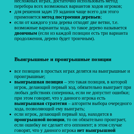
несложных играх, достаточно использовать метод
перебора всех возможных вариантов ходов игроков;
для решения задач 19 задания чаще всего для этого
применяется
метод построения деревьев
;
если от каждого узла дерева отходят две ветви, т.е.
возможные варианты хода, то такое дерево называется
двоичным
(если из каждой позиции есть три варианта
продолжения, дерево будет троичным).
Выигрышные и проигрышные позиции
все позиции в простых играх делятся на выигрышные и
проигрышные;
выигрышная позиция
– это такая позиция, в которой
игрок, делающий первый ход, обязательно выиграет при
любых действиях соперника, если не допустит ошибки;
при этом говорят, что у данного игрока есть
выигрышная стратегия
– алгоритм выбора очередного
хода, позволяющий ему выиграть;
если игрок, делающий первый ход, находится в
проигрышной позиции
, то он обязательно проиграет,
если ошибку не сделает его оппонент; в этом случае
говорят, что у данного игрока
нет выигрышной