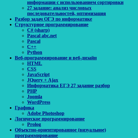
информации с использованием сортировки
27 задание: анализ числовых
последовательностей, оптимизация
Разбор задач ОГЭ по информатике
Структурное программирование
C# (sharp)
Pascal abc.net
Pascal
С++
Python
Веб-программирование и веб-дизайн
HTML
CSS
JavaScript
JQuery + Ajax
Информатика ЕГЭ 27 задание разбор
PHP
Joomla
WordPress
Графика
Adobe Photoshop
Логическое программирование
Prolog
Объектно-ориентированное (визуальное)
программирование