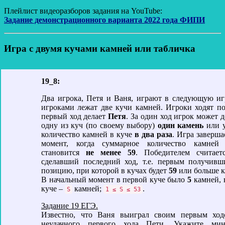
Плейлист видеоразборов задания на YouTube:
Задание демонстрационного варианта 2022 года ФИПИ
Игра с двумя кучами камней или табличка
19_8:
Два игрока, Петя и Ваня, играют в следующую иг
игроками лежат две кучи камней. Игроки ходят по
первый ход делает
Петя
. За один ход игрок может 
одну из куч (по своему выбору)
один камень
или у
количество камней в куче
в два раза
. Игра заверша
момент, когда суммарное количество камней
становится
не менее 59
. Победителем считает
сделавший последний ход, т.е. первым получив
позицию, при которой в кучах будет
59
или больше к
В начальный момент в первой куче было
5
камней, 
куче –
камней;
.
S
1 ≤ S ≤ 53
Задание 19 ЕГЭ.
Известно, что Ваня выиграл своим первым ход
неудачного первого хода Пети. Укажите мин