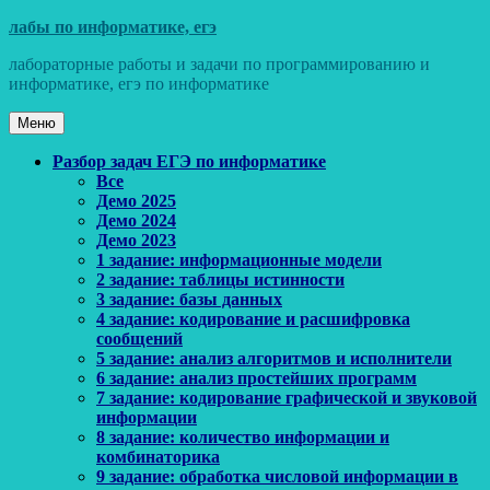
Перейти
лабы по информатике, егэ
к
лабораторные работы и задачи по программированию и
содержимому
информатике, егэ по информатике
Меню
Основное
Разбор задач ЕГЭ по информатике
Все
меню
Демо 2025
Демо 2024
Демо 2023
1 задание: информационные модели
2 задание: таблицы истинности
3 задание: базы данных
4 задание: кодирование и расшифровка
сообщений
5 задание: анализ алгоритмов и исполнители
6 задание: анализ простейших программ
7 задание: кодирование графической и звуковой
информации
8 задание: количество информации и
комбинаторика
9 задание: обработка числовой информации в