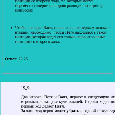
позиции со второго хода, т.е. которые могут
перевести соперника в проигрышную позицию (с
минусом):
Чтобы выиграл Ваня, но выиграл не первым ходом, а
вторым, необходимо, чтобы Петя находился в такой
позиции, которая ведет его только на выигрышные
позиции со второго хода:
Ответ:
23 25
19_9:
Два игрока, Петя и Ваня, играют в следующую иг
игроками лежат
две
кучи камней. Игроки ходят по
первый ход делает
Петя
.
За один ход игрок может
убрать
из одной из куч
од