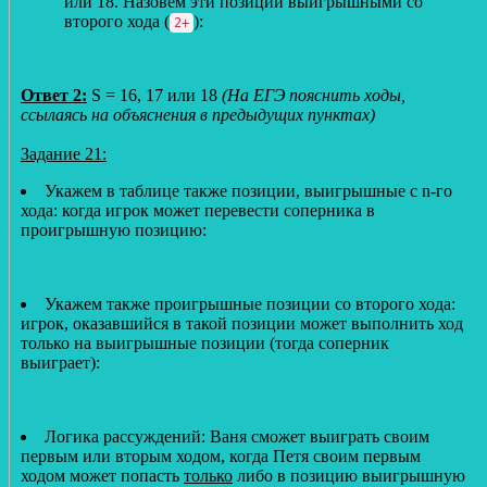
или 18. Назовем эти позиции выигрышными со
второго хода (
):
2+
Ответ 2:
S = 16, 17 или 18
(На ЕГЭ пояснить ходы,
ссылаясь на объяснения в предыдущих пунктах)
Задание 21:
Укажем в таблице также позиции, выигрышные с n-го
хода: когда игрок может перевести соперника в
проигрышную позицию:
Укажем также проигрышные позиции со второго хода:
игрок, оказавшийся в такой позиции может выполнить ход
только на выигрышные позиции (тогда соперник
выиграет):
Логика рассуждений: Ваня сможет выиграть своим
первым или вторым ходом, когда Петя своим первым
ходом может попасть
только
либо в позицию выигрышную