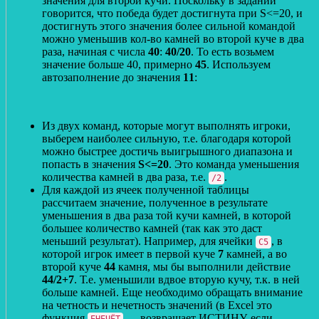
значения для второй кучи. Поскольку в задании
говорится, что победа будет достигнута при S<=20, и
достигнуть этого значения более сильной командой
можно уменьшив кол-во камней во второй куче в два
раза, начиная с числа
40
:
40/20
. То есть возьмем
значение больше 40, примерно
45
. Используем
автозаполнение до значения
11
:
Из двух команд, которые могут выполнять игроки,
выберем наиболее сильную, т.е. благодаря которой
можно быстрее достичь выигрышного диапазона и
попасть в значения
S<=20
. Это команда уменьшения
количества камней в два раза, т.е.
.
/2
Для каждой из ячеек полученной таблицы
рассчитаем значение, полученное в результате
уменьшения в два раза той кучи камней, в которой
большее количество камней (так как это даст
меньший результат). Например, для ячейки
, в
С5
которой игрок имеет в первой куче
7
камней, а во
второй куче
44
камня, мы бы выполнили действие
44/2+7
. Т.е. уменьшили вдвое вторую кучу, т.к. в ней
больше камней. Еще необходимо обращать внимание
на четность и нечетность значений (в Excel это
функция
— возвращает ИСТИНУ, если