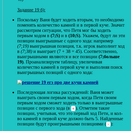
Задание 19 б):
Поскольку Ваня будет ходить вторым, то необходимо
поменять количество камней и в первой куче. Значит
рассмотрим ситуации, что Петя мог бы ходить
первым ходом в
(7;S)
и в
(10;S)
. Укажем, будут ли эти
позиции выигрышные с одного хода: например
(7;19)
выигрышная позиция, т.к. игрок выполнит ход
в
(7;38)
и выиграет (7 + 38 = 45). Соответственно,
выигрышными являются и все позиции
(7;больше
19)
. Проанализируем таблицу, увеличивая
количество камней в первой куче и выполняя поиск
выигрышных позиций с одного хода:
Последующая логика рассуждений: Ваня может
выиграть своим первым ходом, когда Петя своим
первым ходом сможет ходить только в выигрышные
позиции с первого хода (в
). Отметим такие
+
позиции, учитывая, что это первый ход Пети, и кол-
во камней в первой куче должно быть 5. Найденные
позиции будут проигрышными позициями (
):
-