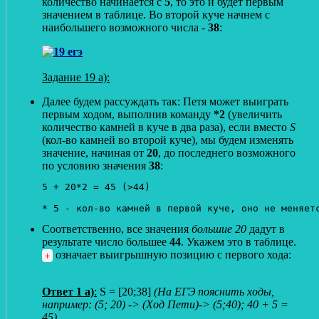
количество начинается с
5
, то это и будет первым
значением в таблице. Во второй куче начнем с
наибольшего возможного числа -
38
:
Задание 19 а):
Далее будем рассуждать так: Петя может выиграть
первым ходом, выполнив команду
*2
(увеличить
количество камней в куче в два раза), если вместо
S
(кол-во камней во второй куче), мы будем изменять
значение, начиная от
20
, до последнего возможного
по условию значения
38
:
5 + 20*2 = 45 (>44)

Соответственно, все значения
большие 20
дадут в
результате число большее
44
. Укажем это в таблице.
означает выигрышную позицию с первого хода:
+
Ответ 1 а)
:
S = [20;38]
(На ЕГЭ пояснить ходы,
например: (5; 20) -> (Ход Пети)-> (5;40); 40 + 5 =
45)