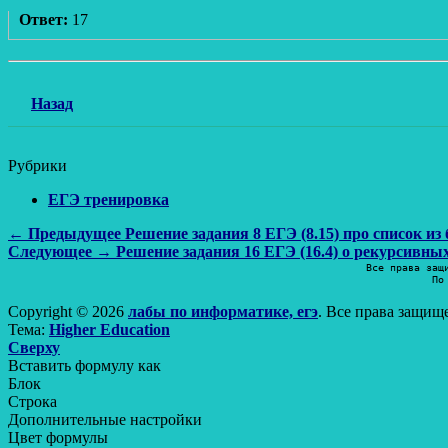
Ответ:
17
Назад
Рубрики
ЕГЭ тренировка
Навигация
Предыдущая
← Предыдущее
Решение задания 8 ЕГЭ (8.15) про список и
Следующая
запись:
Следующее →
Решение задания 16 ЕГЭ (16.4) о рекурсивны
по
запись:
Все права защ
По
записям
Copyright © 2026
лабы по информатике, егэ
. Все права защищ
Тема:
Higher Education
Прокрутить
Сверху
вверх
Вставить формулу как
Блок
Строка
Дополнительные настройки
Цвет формулы