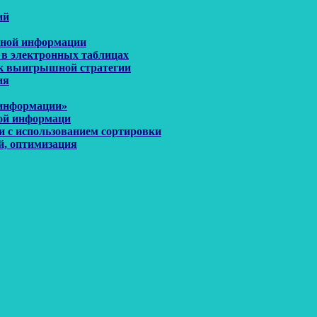
ий
енной информации
 в электронных таблицах
иск выигрышной стратегии
ия
 информации»
ной информаци
и с использованием сортировки
й, оптимизация