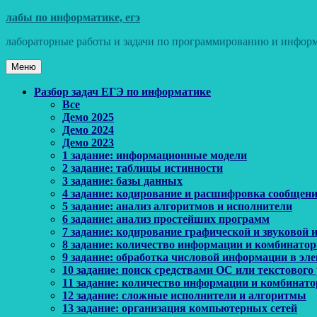
Перейти
лабы по информатике, егэ
к
лабораторные работы и задачи по программированию и информ
содержимому
Меню
Основное
Разбор задач ЕГЭ по информатике
Все
меню
Демо 2025
Демо 2024
Демо 2023
1 задание: информационные модели
2 задание: таблицы истинности
3 задание: базы данных
4 задание: кодирование и расшифровка сообщен
5 задание: анализ алгоритмов и исполнители
6 задание: анализ простейших программ
7 задание: кодирование графической и звуковой
8 задание: количество информации и комбинато
9 задание: обработка числовой информации в эл
10 задание: поиск средствами ОС или текстового
11 задание: количество информации и комбинат
12 задание: сложные исполнители и алгоритмы
13 задание: организация компьютерных сетей