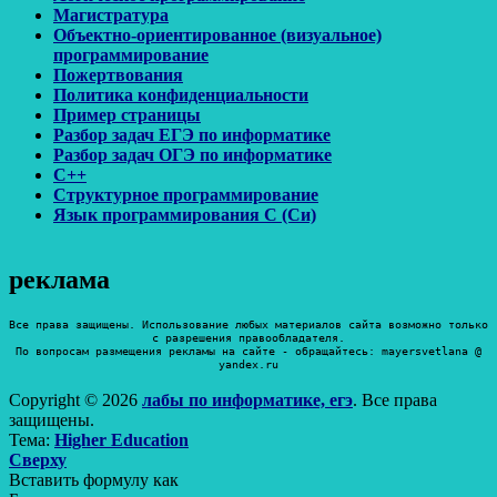
Магистратура
Объектно-ориентированное (визуальное)
программирование
Пожертвования
Политика конфиденциальности
Пример страницы
Разбор задач ЕГЭ по информатике
Разбор задач ОГЭ по информатике
С++
Структурное программирование
Язык программирования C (Си)
реклама
Все права защищены. Использование любых материалов сайта возможно только
с разрешения правообладателя.
По вопросам размещения рекламы на сайте - обращайтесь: mayersvetlana @
yandex.ru
Copyright © 2026
лабы по информатике, егэ
. Все права
защищены.
Тема:
Higher Education
Прокрутить
Сверху
вверх
Вставить формулу как