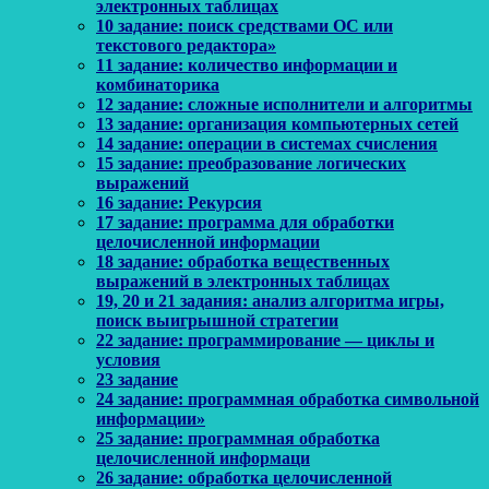
электронных таблицах
10 задание: поиск средствами ОС или
текстового редактора»
11 задание: количество информации и
комбинаторика
12 задание: сложные исполнители и алгоритмы
13 задание: организация компьютерных сетей
14 задание: операции в системах счисления
15 задание: преобразование логических
выражений
16 задание: Рекурсия
17 задание: программа для обработки
целочисленной информации
18 задание: обработка вещественных
выражений в электронных таблицах
19, 20 и 21 задания: анализ алгоритма игры,
поиск выигрышной стратегии
22 задание: программирование — циклы и
условия
23 задание
24 задание: программная обработка символьной
информации»
25 задание: программная обработка
целочисленной информаци
26 задание: обработка целочисленной