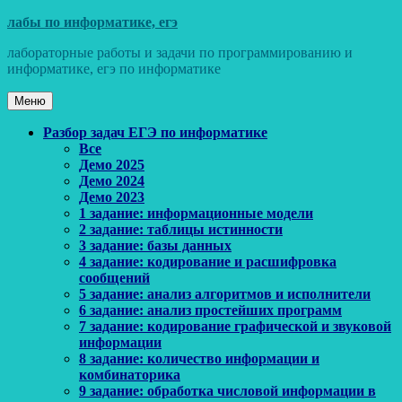
Перейти
лабы по информатике, егэ
к
лабораторные работы и задачи по программированию и
содержимому
информатике, егэ по информатике
Меню
Основное
Разбор задач ЕГЭ по информатике
Все
меню
Демо 2025
Демо 2024
Демо 2023
1 задание: информационные модели
2 задание: таблицы истинности
3 задание: базы данных
4 задание: кодирование и расшифровка
сообщений
5 задание: анализ алгоритмов и исполнители
6 задание: анализ простейших программ
7 задание: кодирование графической и звуковой
информации
8 задание: количество информации и
комбинаторика
9 задание: обработка числовой информации в