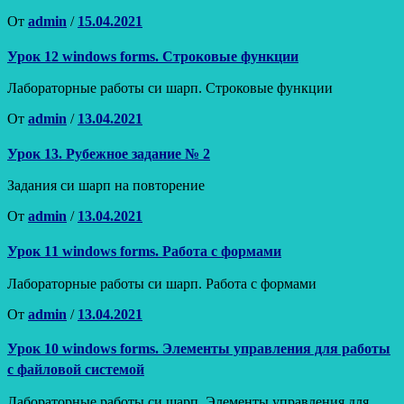
Опубликовано
От
admin
/
15.04.2021
Урок 12 windows forms. Строковые функции
Лабораторные работы си шарп. Строковые функции
Опубликовано
От
admin
/
13.04.2021
Урок 13. Рубежное задание № 2
Задания си шарп на повторение
Опубликовано
От
admin
/
13.04.2021
Урок 11 windows forms. Работа с формами
Лабораторные работы си шарп. Работа с формами
Опубликовано
От
admin
/
13.04.2021
Урок 10 windows forms. Элементы управления для работы
с файловой системой
Лабораторные работы си шарп. Элементы управления для