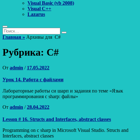
Visual Basic (vb 2008)
Visual C++
Lazarus
Поиск
Найти:
Поиск
Главная
»
Архивы для
C#
Рубрика:
C#
Опубликовано
От
admin
/
17.05.2022
Урок 14. Работа с файлами
Лабораторные работы си шарп и задания по теме «Язык
программирования c sharp: файлы»
Опубликовано
От
admin
/
28.04.2022
Lesson # 16. Structs and Interfaces, abstract classes
Programming on c sharp in Microsoft Visual Studio. Structs and
Interfaces, abstract classes