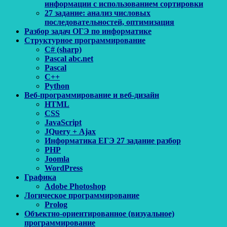
информации с использованием сортировки
27 задание: анализ числовых
последовательностей, оптимизация
Разбор задач ОГЭ по информатике
Структурное программирование
C# (sharp)
Pascal abc.net
Pascal
С++
Python
Веб-программирование и веб-дизайн
HTML
CSS
JavaScript
JQuery + Ajax
Информатика ЕГЭ 27 задание разбор
PHP
Joomla
WordPress
Графика
Adobe Photoshop
Логическое программирование
Prolog
Объектно-ориентированное (визуальное)
программирование