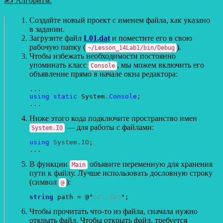
✍ Алгоритм:
Создайте новый проект с именем файла, как указано
в задании.
Загрузите файл
L01.dat
и поместите его в свою
рабочую папку (
).
~/Lesson_14Lab1/bin/Debug
Чтобы избежать необходимости постоянно
упоминать класс
, мы можем включить его
Console
объявление прямо в начале окна редактора:
using static
 System.
Console
;

Ниже этого кода подключите пространство имен
— для работы с файлами:
System.IO
using
System.IO
;

В функции
объявите переменную для хранения
Main
пути к файлу. Лучше использовать дословную строку
(символ
):
@
string
 path = @"
L01.dat
Чтобы прочитать что-то из файла, сначала нужно
открыть файл. Чтобы открыть файл, требуется