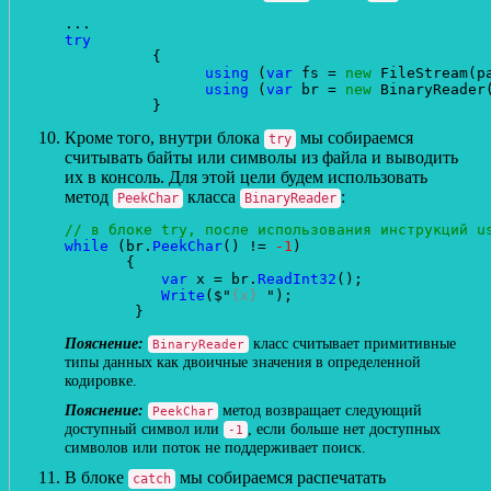
try
          {

using
 (
var
 fs = 
new
 FileStream(p
using
 (
var
 br = 
new
 BinaryReader(
Кроме того, внутри блока
мы собираемся
try
считывать байты или символы из файла и выводить
их в консоль. Для этой цели будем использовать
метод
класса
:
PeekChar
BinaryReader
// в блоке try, после использования инструкций u
while
 (br.
PeekChar
() != 
-1
)

       {

var
 x = br.
ReadInt32
();

Write
($"
{x}
 ");

класс считывает примитивные
BinaryReader
типы данных как двоичные значения в определенной
кодировке.
метод возвращает следующий
PeekChar
доступный символ или
, если больше нет доступных
-1
символов или поток не поддерживает поиск.
В блоке
мы собираемся распечатать
catch