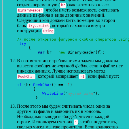
создать переменную (
) как экземпляр класса
br
, чтобы иметь возможность считывать
BinaryReader
данные из файла в виде двоичных значений.
Следующий код должен быть помещен во второй
блок
, который находится внутри
try..catch
инструкции
:
using
// после открытой фигурной скобки оператора usin
try
     {

var
 br = 
new
В соответствии с требованиями задачи мы должны
вывести сообщение
«пустой файл»
, если в файле нет
никаких данных. Лучше использовать метод
, который возвращает
, если файл пуст:
PeekChar
-1
if
 (br.
PeekChar
() == 
-1
)

       {

WriteLine
("
пустой файл
");

После этого мы будем считывать числа одно за
другим из файла и выводить их в консоль.
Необходимо выводить <код>N чисел в каждой
строке. Используем счетчик
, чтобы подсчитать,
i
сколько чисел мы уже прочитали. Если количество