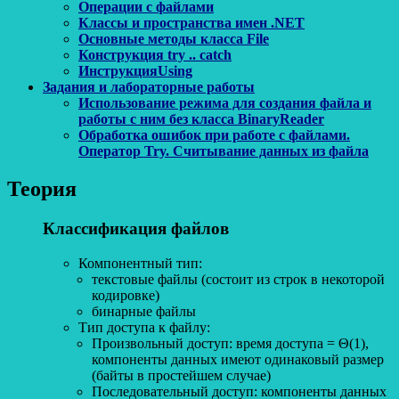
Операции с файлами
Классы и пространства имен .NET
Основные методы класса File
Конструкция try .. catch
ИнструкцияUsing
Задания и лабораторные работы
Использование режима для создания файла и
работы с ним без класса BinaryReader
Обработка ошибок при работе с файлами.
Оператор Try. Считывание данных из файла
Теория
Классификация файлов
Компонентный тип:
текстовые файлы (состоит из строк в некоторой
кодировке)
бинарные файлы
Тип доступа к файлу:
Произвольный доступ: время доступа = Θ(1),
компоненты данных имеют одинаковый размер
(байты в простейшем случае)
Последовательный доступ: компоненты данных