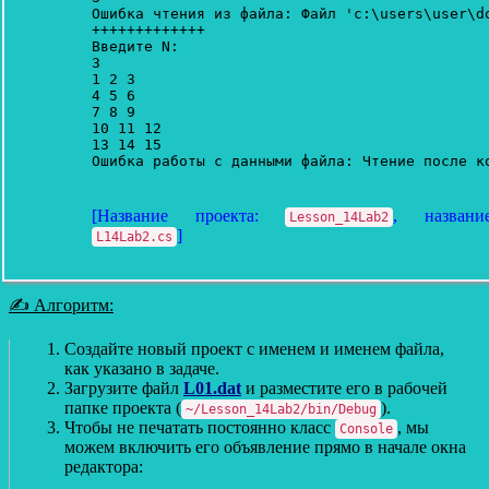
Ошибка чтения из файла: Файл 'c:\users\user\d
+++++++++++++

Введите N:

3

1 2 3

4 5 6

7 8 9

10 11 12

13 14 15 

[Название проекта:
, названи
Lesson_14Lab2
]
L14Lab2.cs
✍ Алгоритм:
Создайте новый проект с именем и именем файла,
как указано в задаче.
Загрузите файл
L01.dat
и разместите его в рабочей
папке проекта (
).
~/Lesson_14Lab2/bin/Debug
Чтобы не печатать постоянно класс
, мы
Console
можем включить его объявление прямо в начале окна
редактора: