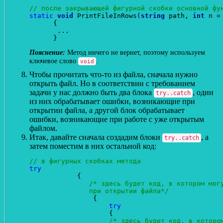
// после закрывающей фигурной скобки основной фу
static
void
 PrintFileInRows(
string
 path, 
int
 n =
      {

       ...

Метод ничего не вернет, поэтому используем
ключевое слово
.
void
Чтобы прочитать что-то из файла, сначала нужно
открыть файл. Но в соответствии с требованием
задачи у нас должно быть два блока
, один
try..catch
из них обрабатывает ошибки, возникающие при
открытии файла, а другой блок обрабатывает
ошибки, возникающие при работе с уже открытым
файлом.
Итак, давайте сначала создадим блоки
, а
try..catch
затем поместим в них остальной код:
// в фигурных скобках метода
try
            {

/* здесь будет код, в котором могу
               при открытии файла*/
                {

try
                    {

/* здесь будет код, в котором