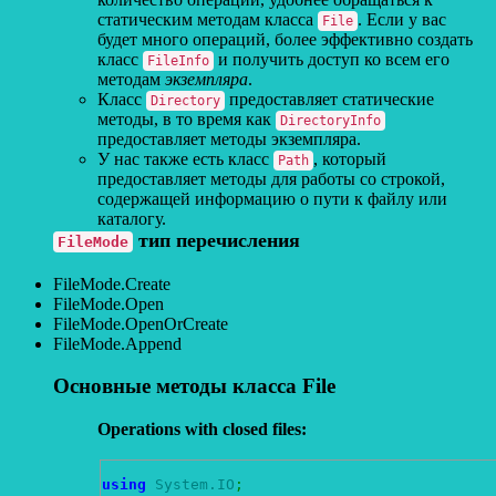
статическим методам класса
. Если у вас
File
будет много операций, более эффективно создать
класс
и получить доступ ко всем его
FileInfo
методам
экземпляра
.
Класс
предоставляет статические
Directory
методы, в то время как
DirectoryInfo
предоставляет методы экземпляра.
У нас также есть класс
, который
Path
предоставляет методы для работы со строкой,
содержащей информацию о пути к файлу или
каталогу.
тип перечисления
FileMode
FileMode.Create
FileMode.Open
FileMode.OpenOrCreate
FileMode.Append
Основные методы класса File
Operations with closed files:
using
System.IO
;