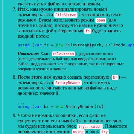
указать путь к файлу в системе и режим.
Итак, нам нужно инициализировать новый
экземпляр класса
с указанным путем и
FileStream
режимом. Будем использовать режим
(для
open
чтения из файла), потому что нам не нужно ничего
записывать в файл. Переменная
будет хранить
fs
входной поток:
using
 (
var
 fs = 
new
 FileStream(path, FileMode.
Op
Класс
предоставляет поток
FileStream
(последовательность байтов) для ввода/считывания из
файла; поддерживает как синхронные, так и асинхронные
операции чтения и записи.
После этого нам нужно создать переменную (
) —
br
экземпляр класса
, чтобы иметь
BinaryReader
возможность считывать данные из файла в виде
двоичных значений:
using
 (
var
 br = 
new
Чтобы не возникало ошибки, если файл не
существует или если имя файла написано неверно,
мы будем использовать блок
. Поместите
try...catch
добавленные инструкции
в блок
:
using
try