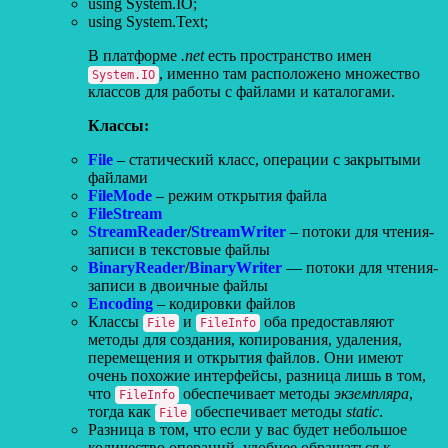
using System.IO;
using System.Text;
В платформе
.net
есть пространство имен
, именно там расположено множество
System.IO
классов для работы с файлами и каталогами.
Классы:
File
– статический класс, операции с закрытыми
файлами
FileMode
– режим открытия файла
FileStream
StreamReader
/
StreamWriter
– потоки для чтения-
записи в текстовые файлы
BinaryReader
/
BinaryWriter
— потоки для чтения-
записи в двоичные файлы
Encoding
– кодировки файлов
Классы
и
оба предоставляют
File
FileInfo
методы для создания, копирования, удаления,
перемещения и открытия файлов. Они имеют
очень похожие интерфейсы, разница лишь в том,
что
обеспечивает методы
экземпляра
,
FileInfo
тогда как
обеспечивает методы
static
.
File
Разница в том, что если у вас будет небольшое
количество операций, удобнее обращаться к