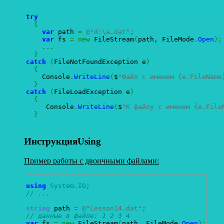
try
{
var
 path 
=
@"d:\a.dat"
;
var
 fs 
=
new
 FileStream
(
path, FileMode
.
Open
)
;
...
}
catch
(
FileNotFoundException e
)
{
    Console
.
WriteLine
(
$
"Файл с именем {e.FileName
}
catch
(
FileLoadException e
)
{
     Console
.
WriteLine
(
$
"К файлу с именем {e.File
}
ИнструкцияUsing
Пример работы с двоичными файлами:
using
System.IO
;
// ...
string
 path 
=
@"Lesson14.dat"
;
// данные в файле: 1 2 3 4 
var
 fs 
=
new
 FileStream
(
path, FileMode
.
Open
)
;