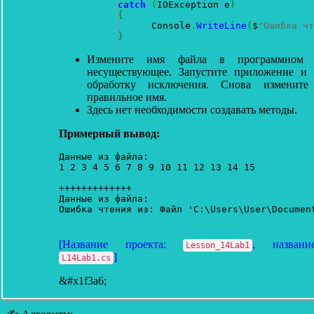
catch
(
IOException e
)
{
      Console
.
WriteLine
(
$
"Ошибка чт
}
Измените имя файла в программном 
несуществующее. Запустите приложение и 
обработку исключения. Снова изменит
правильное имя.
Здесь нет необходимости создавать методы.
Примерный вывод:
Данные из файла:

1 2 3 4 5 6 7 8 9 10 11 12 13 14 15

+++++++++++++

Данные из файла:

[Название проекта:
, названи
Lesson_14Lab1
]
L14Lab1.cs