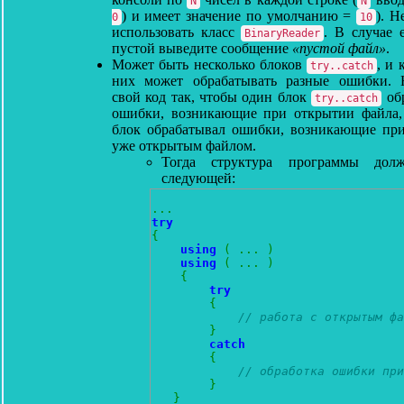
N
N
) и имеет значение по умолчанию =
). Н
0
10
использовать класс
. В случае 
BinaryReader
пустой выведите сообщение
«пустой файл»
.
Может быть несколько блоков
, и
try..catch
них может обрабатывать разные ошибки. 
свой код так, чтобы один блок
об
try..catch
ошибки, возникающие при открытии файла,
блок обрабатывал ошибки, возникающие при
уже открытым файлом.
Тогда структура программы дол
следующей:
...
try
{
using
(
...
)
using
(
...
)
{
try
{
// работа с открытым фа
}
catch
{
// обработка ошибки при
}
}