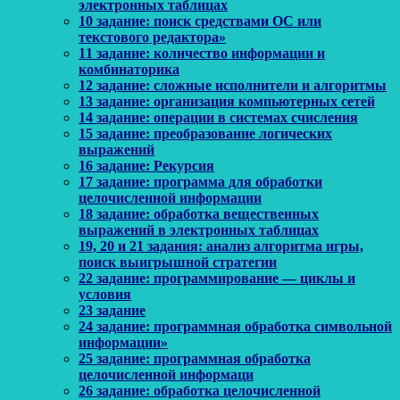
электронных таблицах
10 задание: поиск средствами ОС или
текстового редактора»
11 задание: количество информации и
комбинаторика
12 задание: сложные исполнители и алгоритмы
13 задание: организация компьютерных сетей
14 задание: операции в системах счисления
15 задание: преобразование логических
выражений
16 задание: Рекурсия
17 задание: программа для обработки
целочисленной информации
18 задание: обработка вещественных
выражений в электронных таблицах
19, 20 и 21 задания: анализ алгоритма игры,
поиск выигрышной стратегии
22 задание: программирование — циклы и
условия
23 задание
24 задание: программная обработка символьной
информации»
25 задание: программная обработка
целочисленной информаци
26 задание: обработка целочисленной