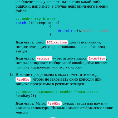
сообщение в случае возникновения какой-либо
ошибки, например, в случае неправильного имени
файла:
// under try block:
catch
 (IOException e)

                {

WriteLine
($
"Ошибка чтения из
Класс
хранит исключение,
IOException
которое генерируется при возникновении ошибки ввода-
вывода.
— это атрибут класса
,
Message
Exception
который возвращает сообщение об ошибке, объясняющее
причину исключения, или пустую строку.
В конце программного кода поместите метод
, чтобы не закрывать окно консоли при
ReadKey
запуске программы в режиме отладки:
// после закрывающей скобки блока catch
Метод
ожидает ввода или нажатия
ReadKey
клавиши клавиатуры. Нажатая клавиша отображается в окне
консоли.