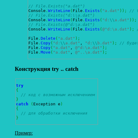
// File.Exists("a.dat")
Console
.
WriteLine
(
File
.
Exists
(
"a.dat"
)
)
;
// 
// File.Exists("d:\\a.dat")
Console
.
WriteLine
(
File
.
Exists
(
"d:
\\
a.dat"
)
)
;
// File.Exists(@"d:\a.dat")
Console
.
WriteLine
(
File
.
Exists
(
@"d:\a.dat"
)
;
File
.
Delete
(
"a.dat"
)
;
File
.
Copy
(
"d:
\\
a.dat"
, 
"d:
\\
b.dat"
)
;
// буде
File
.
Copy
(
"a.dat"
, 
@"d:\a.dat"
)
;
File
.
Move
(
"a.dat"
, 
@"..\a.dat"
)
;
Конструкция try .. catch
try
{
// код с возможным исключением 
}
catch
(
Exception e
)
{
// для обработки исключения
}
Пример: