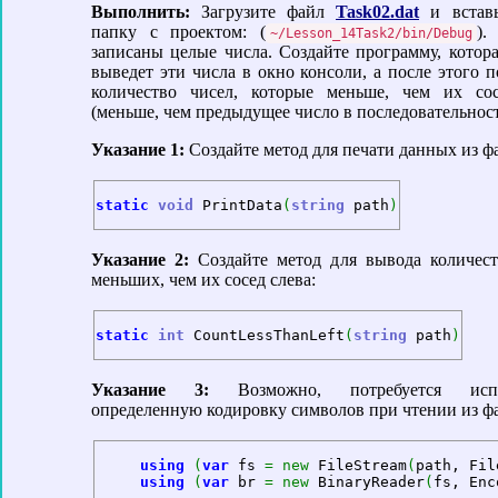
Выполнить:
Загрузите файл
Task02.dat
и вставь
папку с проектом: (
).
~/Lesson_14Task2/bin/Debug
записаны целые числа. Создайте программу, котора
выведет эти числа в окно консоли, а после этого п
количество чисел, которые меньше, чем их сос
(меньше, чем предыдущее число в последовательност
Указание 1:
Создайте метод для печати данных из ф
static
void
 PrintData
(
string
 path
)
Указание 2:
Создайте метод для вывода количест
меньших, чем их сосед слева:
static
int
 CountLessThanLeft
(
string
 path
)
Указание 3:
Возможно, потребуется испол
определенную кодировку символов при чтении из ф
using
(
var
 fs 
=
new
 FileStream
(
path, Fil
using
(
var
 br 
=
new
 BinaryReader
(
fs, Enc