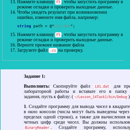
Нажмите клавишу
, чтобы запустить программу в
F5
режиме отладки и проверить выходные данные.
Чтобы увидеть результат при возникновении
ошибки, измените имя файла, например:
string
 path = @"
L02.dat
Нажмите клавишу
, чтобы запустить программу в
F5
режиме отладки и проверить выходные данные.
Верните прежнее название файла
Загрузите файл
на проверку.
.cs
Задание 1:
Выполнить:
Скопируйте файл
для пре
L01.dat
лабораторной работы и вставьте его в папку 
задания, пусть к файлу: (
)
~/Lesson_14Task1/bin/Debug
1
. Создайте программу для вывода чисел в квадрате
в окно консоли (числа могут быть выведены через
пределах одной строки), а также для вычисления к
четных цифр среди чисел. Вы должны использов
. Создайте программу, использ
BinaryReader