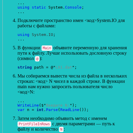
using static
 System.
Console
;

Подключите пространство имен <код>System.IO для
работы с файлами:
using
System.IO
;

В функции
объявите переменную для хранения
Main
пути к файлу. Лучше использовать дословную строку
(символ
):
@
string
 path = @"
L01.dat
Мы собираемся вывести числа из файла в нескольких
строках: <код> N чисел в каждой строке. В функции
main нам нужно запросить пользователя число
<код>N:
WriteLine
($"
Введите N:
var
 n = 
int
.
Parse
(
ReadLine
Затем необходимо объявить метод с именем
с двумя параметрами — путь к
PrintFileInRows
файлу и количество
:
N