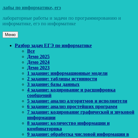
Перейти
лабы по информатике, егэ
к
лабораторные работы и задачи по программированию и
содержимому
информатике, егэ по информатике
Меню
Основное
Разбор задач ЕГЭ по информатике
Все
меню
Демо 2025
Демо 2024
Демо 2023
1 задание: информационные модели
2 задание: таблицы истинности
3 задание: базы данных
4 задание: кодирование и расшифровка
сообщений
5 задание: анализ алгоритмов и исполнители
6 задание: анализ простейших программ
7 задание: кодирование графической и звуковой
информации
8 задание: количество информации и
комбинаторика
9 задание: обработка числовой информации в