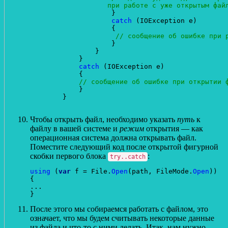
                   при работе с уже открытым фай
                    }

catch
 (IOException e)

                    {

// сообщение об ошибке при 
                    }

                }

            }

catch
 (IOException e)

            {

// сообщение об ошибке при открытии 
            }

        }

Чтобы открыть файл, необходимо указать
путь
к
файлу в вашей системе и
режим
открытия — как
операционная система должна открывать файл.
Поместите следующий код после открытой фигурной
скобки первого блока
:
try..catch
using
 (
var
 f = File.
Open
(path, FileMode.
Open
))

{

...

После этого мы собираемся работать с файлом, это
означает, что мы будем считывать некоторые данные
из файла и что-то с ними делать. Итак, нам нужно