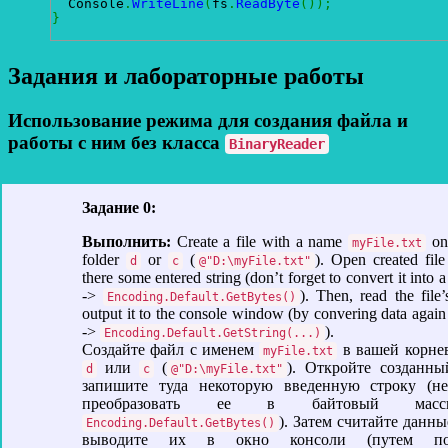
  Console
.
WriteLine
(
fs
.
ReadByte
(
)
)
;
}
Задания и лабораторные работы
Использование режима для создания файла и
работы с ним без класса
BinaryReader
Задание 0:
Выполнить:
Create a file with a name
on 
myFile.txt
folder
or
(
). Open created file
d
c
@"D:\myFile.txt"
there some entered string (don’t forget to convert it into a
->
). Then, read the file
Encoding.Default.GetBytes()
output it to the console window (by convering data again 
->
).
Encoding.Default.GetString(...)
Создайте файл с именем
в вашей корне
myFile.txt
или
(
). Откройте созданн
d
c
@"D:\myFile.txt"
запишите туда некоторую введенную строку (не
преобразовать ее в байтовый мас
). Затем считайте данны
Encoding.Default.GetBytes()
выводите их в окно консоли (путем пов