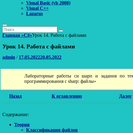
Visual Basic (vb 2008)
Visual C++
Lazarus
Поиск
Найти:
Поиск
Главная
»
C#
»
Урок 14. Работа с файлами
Урок 14. Работа с файлами
Автор
Опубликовано
admin
/
17.05.2022
20.05.2022
Лабораторные работы си шарп и задания по те
программирования c sharp: файлы»
Назад
К оглавлению
Далее
Содержание:
Теория
Классификация файлов