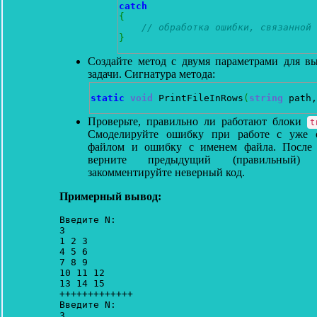
catch
{
// обработка ошибки, связанной 
}
Создайте метод с двумя параметрами для в
задачи. Сигнатура метода:
static
void
 PrintFileInRows
(
string
 path,
Проверьте, правильно ли работают блоки
t
Смоделируйте ошибку при работе с уже 
файлом и ошибку с именем файла. После 
верните предыдущий (правильный
закомментируйте неверный код.
Примерный вывод:
Введите N:

3

1 2 3

4 5 6

7 8 9

10 11 12

13 14 15

+++++++++++++

Введите N:

3
