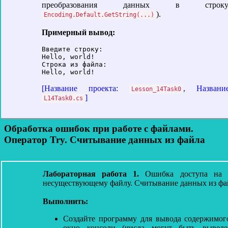
преобразования данных в стр
).
Encoding.Default.GetString(...)
Примерный вывод:
Введите строку:

Hello, world!

Строка из файла:

[Название проекта:
, Названи
Lesson_14Task0
]
L14Task0.cs
Обработка ошибок при работе с файлами.
Оператор Try. Считывание данных из файла
Лабораторная работа 1.
Ошибка доступа на 
несуществующему файлу. Считывание данных из фа
Выполнить:
Создайте программу для вывода содержимог
окно консоли (числа могут быть выведе