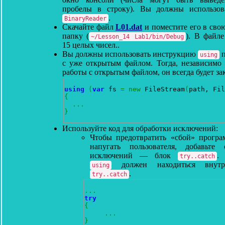
пробелы в строку). Вы должны использов
.
BinaryReader
Скачайте файл
L01.dat
и поместите его в сво
папку (
). В файле
~/Lesson_14 Lab1/bin/Debug
15 целых чисел..
Вы должны использовать инструкцию
п
using
с уже открытым файлом. Тогда, независимо 
работы с открытым файлом, он всегда будет за
using
(
var
 fs 
=
new
 FileStream
(
path, Fil
{
...
}
Используйте код для обработки исключений:
Чтобы предотвратить «сбой» прогр
напугать пользователя, добавьте 
исключений — блок
.
try..catch
должен находиться внутр
using
.
try..catch
...
try
{
...
}