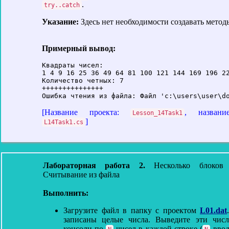
.
try..catch
Указание:
Здесь нет необходимости создавать метод
Примерный вывод:
Квадраты чисел:

1 4 9 16 25 36 49 64 81 100 121 144 169 196 22
Количество четных: 7

+++++++++++++++

[Название проекта:
, названи
Lesson_14Task1
]
L14Task1.cs
Лабораторная работа 2.
Несколько блоков tr
Считывание из файла
Выполнить:
Загрузите файл в папку с проектом
L01.dat
записаны целые числа. Выведите эти чис
консоли по
чисел в каждой строке (
ввод