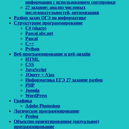
информации с использованием сортировки
27 задание: анализ числовых
последовательностей, оптимизация
Разбор задач ОГЭ по информатике
Структурное программирование
C# (sharp)
Pascal abc.net
Pascal
С++
Python
Веб-программирование и веб-дизайн
HTML
CSS
JavaScript
JQuery + Ajax
Информатика ЕГЭ 27 задание разбор
PHP
Joomla
WordPress
Графика
Adobe Photoshop
Логическое программирование
Prolog
Объектно-ориентированное (визуальное)
программирование