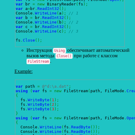
var
 br 
=
new
 BinaryReader
(
fs
)
;
var
 a
=
br
.
ReadInt32
(
)
;
Console
.
WriteLine
(
a
)
;
// 1
var
 b 
=
 br
.
ReadInt32
(
)
;
Console
.
WriteLine
(
b
)
;
// 2
var
 c 
=
 br
.
ReadInt32
(
)
;
Console
.
WriteLine
(
c
)
;
// 3
fs
.
Close
(
)
;
Инструкция
обеспечивает автоматический
Using
вызов метода
при работе с классом
Close()
.
FileStream
Example:
var
 path 
=
@"d:\a.dat"
;
using
(
var
 fs 
=
new
 FileStream
(
path, FileMode
.
Cre
{
  fs
.
WriteByte
(
1
)
;
  fs
.
WriteByte
(
2
)
;
  fs
.
WriteByte
(
3
)
;
}
using
(
var
 fs 
=
new
 FileStream
(
path, FileMode
.
Ope
{
  Console
.
WriteLine
(
fs
.
ReadByte
(
)
)
;
  Console
.
WriteLine
(
fs
.
ReadByte
(
)
)
;