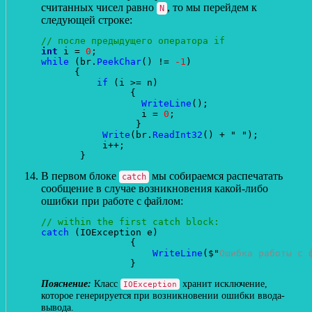
считанных чисел равно
, то мы перейдем к
N
следующей строке:
// после предыдущего оператора if
int
 i = 
0
while
 (br.
PeekChar
() != 
-1
)

      {

if
 (i >= n)

                {

WriteLine
();

                  i = 
0
;

                 }

Write
(br.
ReadInt32
() + " ");

           i++;

В первом блоке
мы собираемся распечатать
catch
сообщение в случае возникновения какой-либо
ошибки при работе с файлом:
// within the first catch block:
catch
 (IOException e)

                {

WriteLine
($"
Ошибка работы с 
Класс
хранит исключение,
IOException
которое генерируется при возникновении ошибки ввода-
вывода.