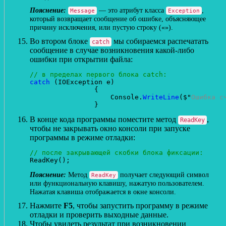
— это атрибут класса
,
Message
Exception
который возвращает сообщение об ошибке, объясняющее
причину исключения, или пустую строку («»).
Во втором блоке
мы собираемся распечатать
catch
сообщение в случае возникновения какой-либо
ошибки при открытии файла:
// в пределах первого блока catch:
catch
 (IOException e)

                {

                    Console.
WriteLine
($"
Ошибка с
В конце кода программы поместите метод
,
ReadKey
чтобы не закрывать окно консоли при запуске
программы в режиме отладки:
// после закрывающей скобки блока фиксации:
Метод
получает следующий символ
ReadKey
или функциональную клавишу, нажатую пользователем.
Нажатая клавиша отображается в окне консоли.
Нажмите
F5
, чтобы запустить программу в режиме
отладки и проверить выходные данные.
Чтобы увидеть результат при возникновении