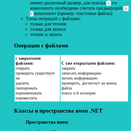
имеют различный размер, для поиска
-го
i
компонента необходимо считать предыдущий
i-
компонент (пример: текстовые файлы)
1
Типы операций с файлами:
только для чтения
только для записи
чтение и запись
Операции с файлами
с закрытыми
файлами:
С уже открытыми файлами:
открыть
закрыть
проверить существует
записать информацию
ли
читать информацию
удалить
проверить, достигнут ли конец
скопировать
файла
переименовать
поиск n-й позиции
переместить
Классы и пространства имен .NET
Пространства имен: