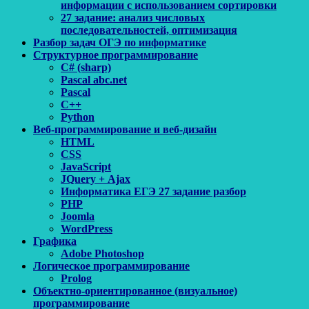
информации с использованием сортировки
27 задание: анализ числовых
последовательностей, оптимизация
Разбор задач ОГЭ по информатике
Структурное программирование
C# (sharp)
Pascal abc.net
Pascal
С++
Python
Веб-программирование и веб-дизайн
HTML
CSS
JavaScript
JQuery + Ajax
Информатика ЕГЭ 27 задание разбор
PHP
Joomla
WordPress
Графика
Adobe Photoshop
Логическое программирование
Prolog
Объектно-ориентированное (визуальное)
программирование