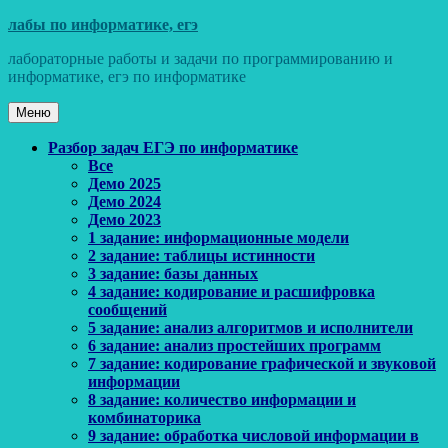
Перейти
лабы по информатике, егэ
к
лабораторные работы и задачи по программированию и
содержимому
информатике, егэ по информатике
Меню
Основное
Разбор задач ЕГЭ по информатике
Все
меню
Демо 2025
Демо 2024
Демо 2023
1 задание: информационные модели
2 задание: таблицы истинности
3 задание: базы данных
4 задание: кодирование и расшифровка
сообщений
5 задание: анализ алгоритмов и исполнители
6 задание: анализ простейших программ
7 задание: кодирование графической и звуковой
информации
8 задание: количество информации и
комбинаторика
9 задание: обработка числовой информации в