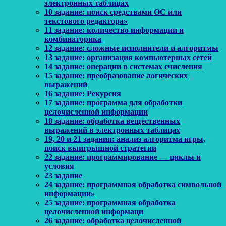
электронных таблицах
10 задание: поиск средствами ОС или
текстового редактора»
11 задание: количество информации и
комбинаторика
12 задание: сложные исполнители и алгоритмы
13 задание: организация компьютерных сетей
14 задание: операции в системах счисления
15 задание: преобразование логических
выражений
16 задание: Рекурсия
17 задание: программа для обработки
целочисленной информации
18 задание: обработка вещественных
выражений в электронных таблицах
19, 20 и 21 задания: анализ алгоритма игры,
поиск выигрышной стратегии
22 задание: программирование — циклы и
условия
23 задание
24 задание: программная обработка символьной
информации»
25 задание: программная обработка
целочисленной информаци
26 задание: обработка целочисленной