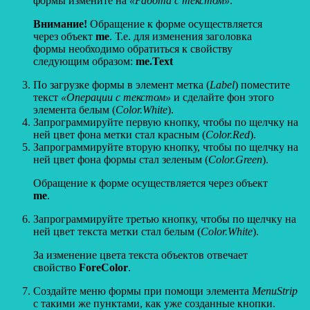
формы измените на
«Работа с текстом»
.
Внимание!
Обращение к форме осуществляется
через объект
me
. Т.е. для изменения заголовка
формы необходимо обратиться к свойству
следующим образом:
me.
Text
По загрузке формы в элемент метка (
Label
) поместите
текст
«Операции с текстом»
и сделайте фон этого
элемента белым (
Color.
White
).
Запрограммируйте первую кнопку, чтобы по щелчку на
ней цвет фона метки стал красным (
Color.
Red
).
Запрограммируйте вторую кнопку, чтобы по щелчку на
ней цвет фона формы стал зеленым (
Color.
Green
).
Обращение к форме осуществляется через объект
me
.
Запрограммируйте третью кнопку, чтобы по щелчку на
ней цвет текста метки стал белым (
Color.
White
).
За изменение цвета текста объектов отвечает
свойство
ForeColor
.
Создайте меню формы при помощи элемента
MenuStrip
с такими же пунктами, как уже созданные кнопки.