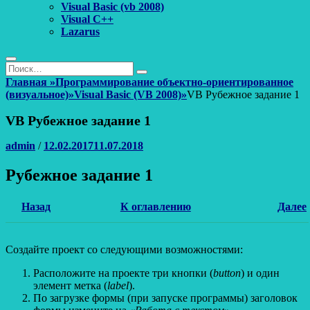
Visual Basic (vb 2008)
Visual C++
Lazarus
Поиск
Найти:
Поиск
Главная
»
Программирование объектно-ориентированное
(визуальное)
»
Visual Basic (VB 2008)
»
VB Рубежное задание 1
VB Рубежное задание 1
Автор
Опубликовано
admin
/
12.02.2017
11.07.2018
Рубежное задание 1
Назад
К оглавлению
Далее
Создайте проект со следующими возможностями:
Расположите на проекте три кнопки (
button
) и один
элемент метка (
label
).
По загрузке формы (при запуске программы) заголовок