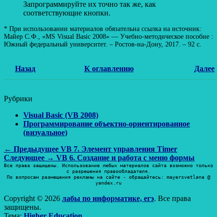
Запрограммируйте их точно так же, как
соответствующие кнопки.
* При использовании материалов обязательна ссылка на источник:
Майер С.Ф., «MS Visual Basic 2008» — Учебно-методическое пособие :
Южный федеральный университет. – Ростов-на-Дону, 2017. – 92 с.
Назад
К оглавлению
Далее
Рубрики
Visual Basic (VB 2008)
Программирование объектно-ориентированное
(визуальное)
Навигация
Предыдущая
← Предыдущее
VB 7. Элемент управления Timer
Следующая
запись:
Следующее →
VB 6. Создание и работа с меню формы
по
запись:
Все права защищены. Использование любых материалов сайта возможно только
с разрешения правообладателя.
записям
По вопросам размещения рекламы на сайте - обращайтесь: mayersvetlana @
yandex.ru
Copyright © 2026
лабы по информатике, егэ
. Все права
защищены.
Тема:
Higher Education