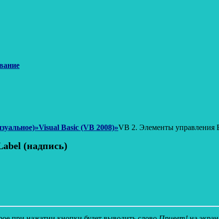
вание
зуальное)
»
Visual Basic (VB 2008)
»
VB 2. Элементы управления Bu
Label (надпись)
орое при нажатии кнопки будет выводить слово
Привет!
на экран