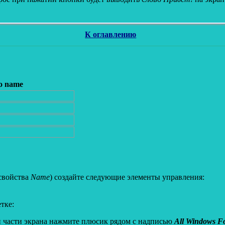
К оглавлению
о name
свойства
Name
) создайте следующие элементы управления:
тке:
й части экрана нажмите плюсик рядом с надписью
All Windows F