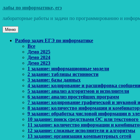
Перейти
лабы по информатике, егэ
к
лабораторные работы и задачи по программированию и информ
содержимому
Меню
Основное
Разбор задач ЕГЭ по информатике
Все
меню
Демо 2025
Демо 2024
Демо 2023
1 задание: информационные модели
2 задание: таблицы истинности
3 задание: базы данных
4 задание: кодирование и расшифровка сообщен
5 задание: анализ алгоритмов и исполнители
6 задание: анализ простейших программ
7 задание: кодирование графической и звуковой
8 задание: количество информации и комбинато
9 задание: обработка числовой информации в эл
10 задание: поиск средствами ОС или текстового
11 задание: количество информации и комбинат
12 задание: сложные исполнители и алгоритмы
13 задание: организация компьютерных сетей