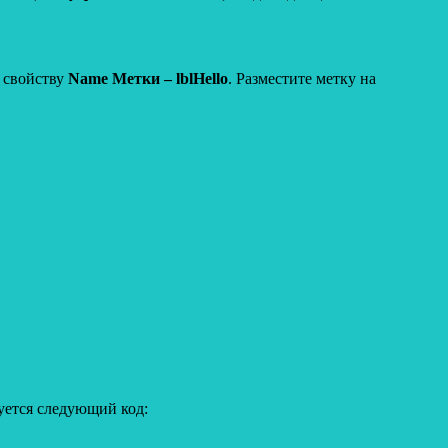
е свойству
Name Метки – lblHello
. Разместите метку на
уется следующий код: