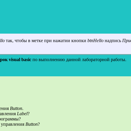
llo
так, чтобы в метке при нажатии кнопки
btnHello
надпись
При
рок visual basic
по выполнению данной лабораторной работы.
ления
Button
.
равления
Label
?
рограммы?
а управления
Button
?