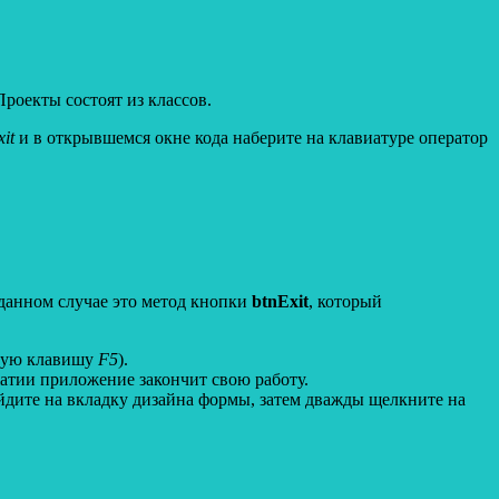
роекты состоят из классов.
xit
и в открывшемся окне кода наберите на клавиатуре оператор
 данном случае это метод кнопки
btnExit
, который
чую клавишу
F5
).
жатии приложение закончит свою работу.
йдите на вкладку дизайна формы, затем дважды щелкните на