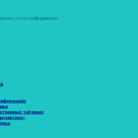
атике, егэ по информатике
ий
 информации
рика
ектронных таблицах
 редактора»
орика