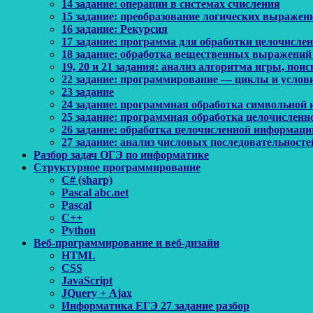
14 задание: операции в системах счисления
15 задание: преобразование логических выражен
16 задание: Рекурсия
17 задание: программа для обработки целочисл
18 задание: обработка вещественных выражений
19, 20 и 21 задания: анализ алгоритма игры, по
22 задание: программирование — циклы и услов
23 задание
24 задание: программная обработка символьной
25 задание: программная обработка целочислен
26 задание: обработка целочисленной информаци
27 задание: анализ числовых последовательносте
Разбор задач ОГЭ по информатике
Структурное программирование
C# (sharp)
Pascal abc.net
Pascal
С++
Python
Веб-программирование и веб-дизайн
HTML
CSS
JavaScript
JQuery + Ajax
Информатика ЕГЭ 27 задание разбор