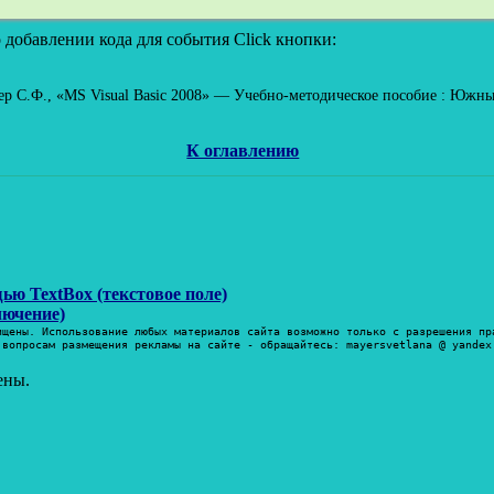
 добавлении кода для события Click кнопки:
р С.Ф., «MS Visual Basic 2008» — Учебно-методическое пособие : Южный
К оглавлению
ческие вычисления с помощью TextBox (текстовое поле)
лючение)
ищены. Использование любых материалов сайта возможно только с разрешения пр
 вопросам размещения рекламы на сайте - обращайтесь: mayersvetlana @ yandex
ены.