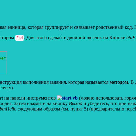
щая единица, которая группирует и связывает родственный код. П
атором
. Для этого сделайте двойной щелчок на Кнопке
btnE
End
ует
 инструкция выполнения задания, которая называется
методом
. В
елчку).
art
на панели инструментов
(можно использовать горя
сходит. Затем нажмите на кнопку
Выход
и убедитесь, что при на
btnHello
следующим образом (см. пункт 5) (предварительно пере