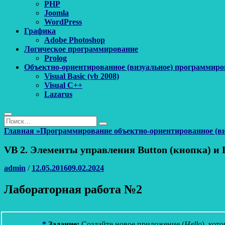
PHP
Joomla
WordPress
Графика
Adobe Photoshop
Логическое программирование
Prolog
Объектно-ориентированное (визуальное) программиро
Visual Basic (vb 2008)
Visual C++
Lazarus
Поиск
Найти:
Поиск
Главная
»
Программирование объектно-ориентированное (ви
VB 2. Элементы управления Button (кнопка) и 
Автор
Опубликовано
admin
/
12.05.2016
09.02.2024
Лабораторная работа №2
*
Задание:
Создайте новое приложение (
Hello
), кот