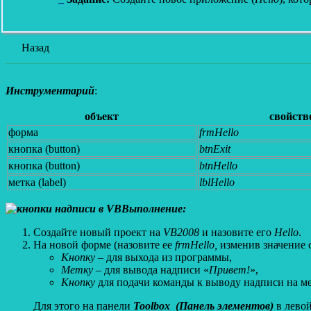
Назад
Инструментарий
:
объект
свойств
форма
frmHello
кнопка (button)
btnExit
кнопка (button)
btnHello
метка (label)
lblHello
Выполнение:
Создайте новый проект на
VB2008
и назовите его
Hello
.
На новой форме (назовите ее
frmHello,
изменив значение 
Кнопку
– для выхода из программы,
Метку
– для вывода надписи «
Привет!
»,
Кнопку
для подачи команды к выводу надписи на ме
Для этого на панели
Toolbox (Панель элементов)
в лево