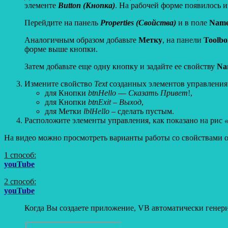
элементе
Button (Кнопка)
. На рабочей форме появилось 
Перейдите на панель
Properties (Свойства)
и в поле
Nam
Аналогичным образом добавьте
Метку
, на панели
Toolbo
форме выше кнопки.
Затем добавьте еще одну кнопку и задайте ее свойству
Na
Измените свойство
Text
созданных элементов управления
для Кнопки
btnHello
—
Сказать Привет
!,
для Кнопки
btnExit
–
Выход
,
для Метки
lblHello
– сделать пустым.
Расположите элементы управления, как показано на рис
На видео можно просмотреть варианты работы со свойствами объ
1 способ:
youTube
2 способ:
youTube
Когда Вы создаете приложение, VB автоматически генери