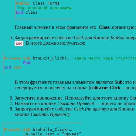
Public
'Код основной программы
End
 Class
Главный элемент в этом фрагменте это
Class
: организую
Запрограммируйте событие
Click
для Кнопки
btnExit
опер
. В итоге должно получиться:
End
Private
Sub
 btnExit_Click(… 
'здесь часть кода отсутств
End
End
Sub
В этом фрагменте главным элементом является
Sub
: это
генерируется по щелчку на кнопке (
событие Click
– по щ
Запустите приложение. Используйте для этого кнопку
St
Нажмите на кнопку
Сказать Привет
! — ничего не прои
Запрограммируйте событие
Click
(по щелчку)
для Кнопки
кнопке
Сказать Привет!
):
Private
Sub
 btnhello_Click(…
