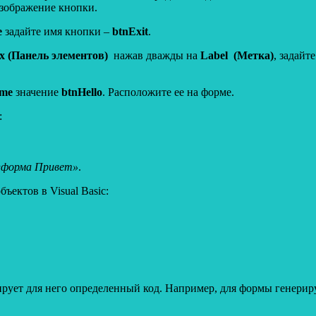
изображение кнопки.
e
задайте имя кнопки –
btnExit
.
x (Панель элементов)
нажав дважды на
Label (Метка)
, задайт
me
значение
btnHello
. Расположите ее на форме.
:
«форма Привет»
.
ектов в Visual Basic:
рует для него определенный код. Например, для формы генерир