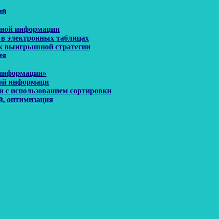
ий
енной информации
 в электронных таблицах
иск выигрышной стратегии
ия
 информации»
ной информаци
и с использованием сортировки
й, оптимизация