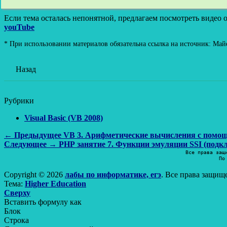
Если тема осталась непонятной, предлагаем посмотреть видео о
youTube
* При использовании материалов обязательна ссылка на источник: Майе
Назад
Рубрики
Visual Basic (VB 2008)
Навигация
Предыдущая
← Предыдущее
VB 3. Арифмети
Следующая
запись:
Следующее →
PHP занятие 7. Функции эмуляции SSI (подк
по
запись:
Все права защ
По
записям
Copyright © 2026
лабы по информатике, егэ
. Все права защищ
Тема:
Higher Education
Прокрутить
Сверху
вверх
Вставить формулу как
Блок
Строка