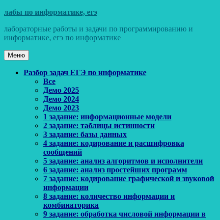
Перейти
лабы по информатике, егэ
к
лабораторные работы и задачи по программированию и
содержимому
информатике, егэ по информатике
Меню
Основное
Разбор задач ЕГЭ по информатике
Все
меню
Демо 2025
Демо 2024
Демо 2023
1 задание: информационные модели
2 задание: таблицы истинности
3 задание: базы данных
4 задание: кодирование и расшифровка
сообщений
5 задание: анализ алгоритмов и исполнители
6 задание: анализ простейших программ
7 задание: кодирование графической и звуковой
информации
8 задание: количество информации и
комбинаторика
9 задание: обработка числовой информации в