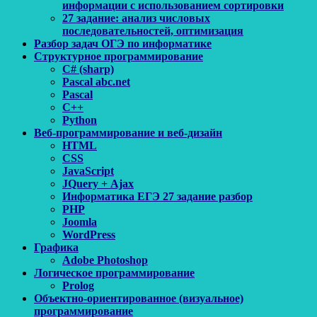
информации с использованием сортировки
27 задание: анализ числовых
последовательностей, оптимизация
Разбор задач ОГЭ по информатике
Структурное программирование
C# (sharp)
Pascal abc.net
Pascal
С++
Python
Веб-программирование и веб-дизайн
HTML
CSS
JavaScript
JQuery + Ajax
Информатика ЕГЭ 27 задание разбор
PHP
Joomla
WordPress
Графика
Adobe Photoshop
Логическое программирование
Prolog
Объектно-ориентированное (визуальное)
программирование