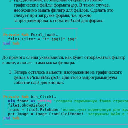
графические файлы формата
jpg
. В таком случае,
необходимо задать фильтр для файлов. Сделать это
следует при загрузке формы, т.е. нужно
запрограммировать событие
Load
для формы:
Private
Sub
 Form1_Load(…

  file1.Filter = 
"(*.jpg)|*.jpg"
End
Sub
До прямого слэша указывается, как будет отображаться фильтр
в окне, а после – сама маска фильтра.
Теперь осталось вывести изображение из графического
файла в
PictureBox (
pct)
. Для этого запрограммируем
событие
click
для кнопки:
Private
Sub
 btn_Click(…

Dim
 fname 
As
String
'создаем переменную fname строко
  file1.ShowDialog()

  fname = file1.FileName 
'используем переменную для хр
  pct.Image = Image.FromFile(fname) 
'загружаем файл в 
End
Sub