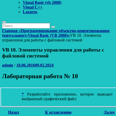
Visual Basic (vb 2008)
Visual C++
Lazarus
Поиск
Найти:
Поиск
Главная
»
Программирование объектно-ориентированное
(визуальное)
»
Visual Basic (VB 2008)
»
VB 10. Элементы
управления для работы с файловой системой
VB 10. Элементы управления для работы с
файловой системой
Автор
Опубликовано
admin
/
18.06.2016
09.02.2024
Лабораторная работа № 10
*
Разработайте приложение, которое выводит на экран
выбранный графический файл
Назад
К оглавлению
Далее