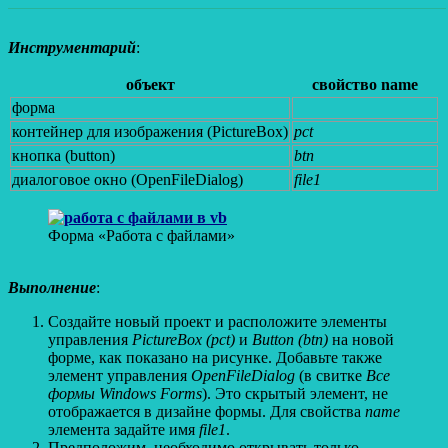
Инструментарий
:
объект
свойство name
форма
контейнер для изображения (PictureBox)
pct
кнопка (button)
btn
диалоговое окно (OpenFileDialog)
file1
Форма «Работа с файлами»
Выполнение
:
Создайте новый проект и расположите элементы
управления
PictureBox (
pct)
и
Button (
btn)
на новой
форме, как показано на рисунке. Добавьте также
элемент управления
OpenFileDialog
(в свитке
Все
формы
Windows
Forms
). Это скрытый элемент, не
отображается в дизайне формы. Для свойства
name
элемента задайте имя
file1
.
Предположим, необходимо открывать только