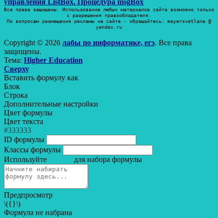
запись:
управления ListBox. Процедура msgBox
записям
Все права защищены. Использование любых материалов сайта возможно только
с разрешения правообладателя.
По вопросам размещения рекламы на сайте - обращайтесь: mayersvetlana @
yandex.ru
Copyright © 2026
лабы по информатике, егэ
. Все права
защищены.
Тема:
Higher Education
Прокрутить
Сверху
вверх
Вставить формулу как
Блок
Строка
Дополнительные настройки
Цвет формулы
Цвет текста
#333333
ID формулы
Классы формулы
Используйте
для набора формулы
Предпросмотр
\({}\)
Формула не набрана