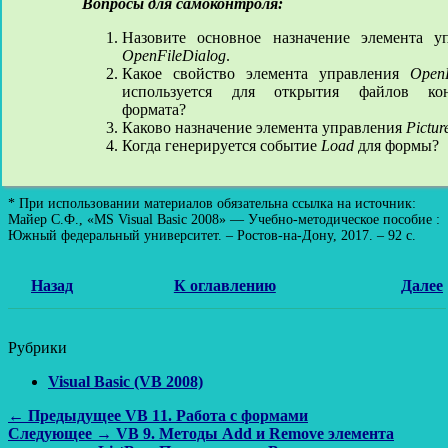
Вопросы для самоконтроля:
Назовите основное назначение элемента у
OpenFileDialog
.
Какое свойство элемента управления
OpenF
используется для открытия файлов кон
формата?
Каково назначение элемента управления
Pictur
Когда генерируется событие
Load
для формы?
* При использовании материалов обязательна ссылка на источник:
Майер С.Ф., «MS Visual Basic 2008» — Учебно-методическое пособие :
Южный федеральный университет. – Ростов-на-Дону, 2017. – 92 с.
Назад
К оглавлению
Далее
Рубрики
Visual Basic (VB 2008)
Навигация
Предыдущая
← Предыдущее
VB 11. Работа с формами
Следующая
запись:
Следующее →
VB 9. Методы Add и Remove элемента
по