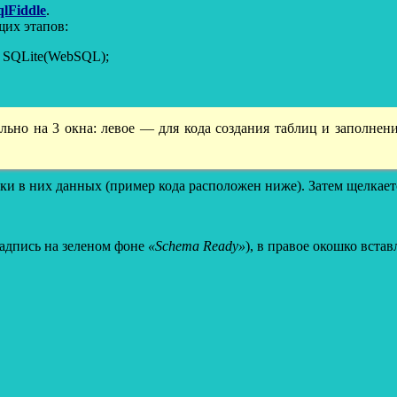
qlFiddle
.
щих этапов:
: SQLite(WebSQL);
ально на 3 окна: левое — для кода создания таблиц и заполне
вки в них данных (пример кода расположен ниже). Затем щелкае
надпись на зеленом фоне
«Schema Ready»
), в правое окошко вста