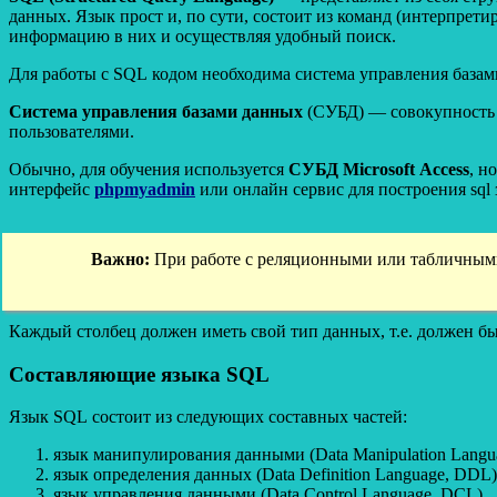
данных. Язык прост и, по сути, состоит из команд (интерпрет
информацию в них и осуществляя удобный поиск.
Для работы с SQL кодом необходима система управления базам
Система управления базами данных
(СУБД) — совокупность 
пользователями.
Обычно, для обучения используется
СУБД Microsoft Access
, н
интерфейс
phpmyadmin
или онлайн сервис для построения sql
Важно:
При работе с реляционными или табличными
Каждый столбец должен иметь свой тип данных, т.е. должен б
Составляющие языка SQL
Язык SQL состоит из следующих составных частей:
язык манипулирования данными (Data Manipulation Langu
язык определения данных (Data Definition Language, DDL)
язык управления данными (Data Control Language, DCL).