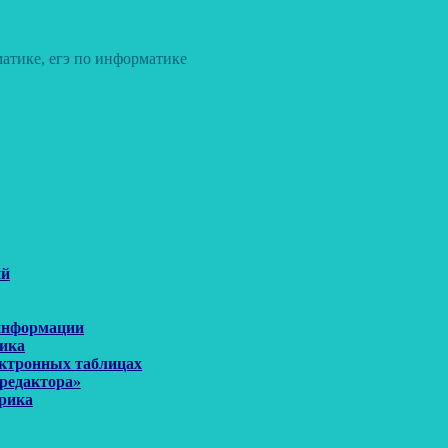
атике, егэ по информатике
ий
 информации
рика
ектронных таблицах
 редактора»
орика