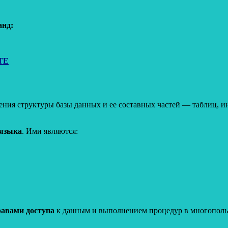
анд:
TE
ения структуры базы данных и ее составных частей — таблиц, ин
 языка
. Ими являются:
равами доступа
к данным и выполнением процедур в многопольз