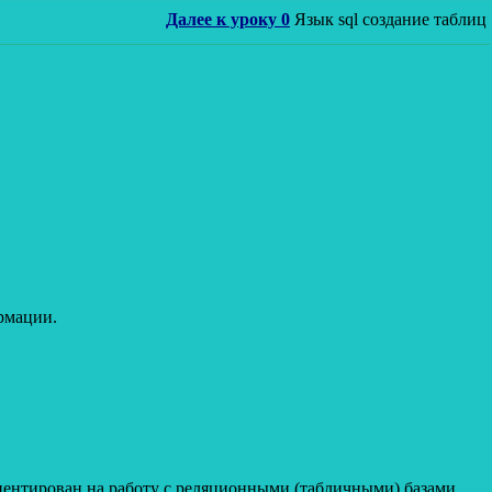
Далее к уроку 0
Язык sql создание таблиц
рмации.
риентирован на работу с реляционными (табличными) базами