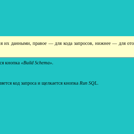
ния их данными, правое — для кода запросов, нижнее — для от
тся кнопка
«Build Schema»
.
вляется код запроса и щелкается кнопка
Run SQL
.