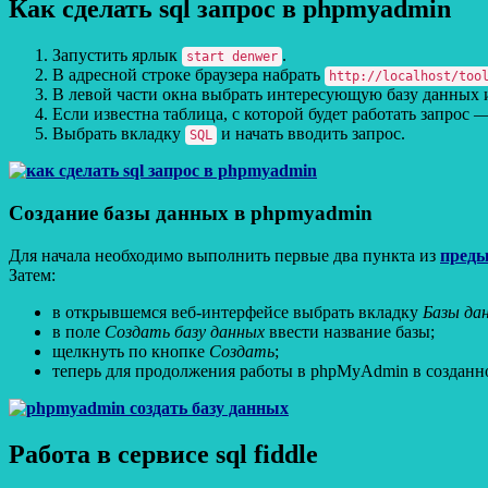
Как сделать sql запрос в phpmyadmin
Запустить ярлык
.
start denwer
В адресной строке браузера набрать
http://localhost/too
Если известна таблица, с которой будет работать запрос —
Выбрать вкладку
и начать вводить запрос.
SQL
Создание базы данных в phpmyadmin
Для начала необходимо выполнить первые два пункта из
преды
Затем:
в открывшемся веб-интерфейсе выбрать вкладку
Базы да
в поле
Создать базу данных
ввести название базы;
щелкнуть по кнопке
Создать
;
теперь для продолжения работы в phpMyAdmin в созданн
Работа в сервисе sql fiddle