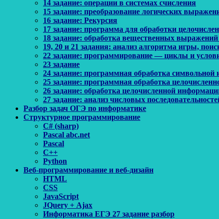
14 задание: операции в системах счисления
15 задание: преобразование логических выражен
16 задание: Рекурсия
17 задание: программа для обработки целочисл
18 задание: обработка вещественных выражений
19, 20 и 21 задания: анализ алгоритма игры, по
22 задание: программирование — циклы и услов
23 задание
24 задание: программная обработка символьной
25 задание: программная обработка целочислен
26 задание: обработка целочисленной информаци
27 задание: анализ числовых последовательносте
Разбор задач ОГЭ по информатике
Структурное программирование
C# (sharp)
Pascal abc.net
Pascal
С++
Python
Веб-программирование и веб-дизайн
HTML
CSS
JavaScript
JQuery + Ajax
Информатика ЕГЭ 27 задание разбор