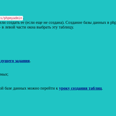
.
ls/phpmyadmin
В левой части окна выбрать интересующую базу данных или создать ее (если еще не создана). Создание б
 в левой части окна выбрать эту таблицу.
дущего задания
.
нных
;
ой базе данных можно перейти к
уроку создания таблиц
.