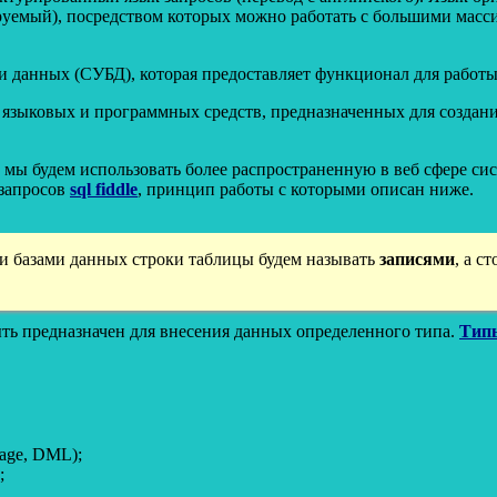
ируемый), посредством которых можно работать с большими масси
и данных (СУБД), которая предоставляет функционал для работы
языковых и программных средств, предназначенных для создани
о мы будем использовать более распространенную в веб сфере с
 запросов
sql fiddle
, принцип работы с которыми описан ниже.
 базами данных строки таблицы будем называть
записями
, а 
ыть предназначен для внесения данных определенного типа.
Тип
age, DML);
;