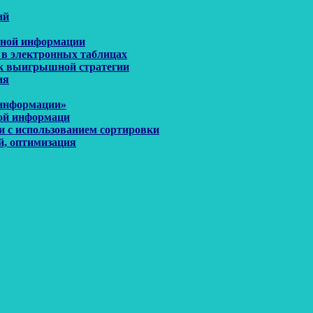
ий
енной информации
 в электронных таблицах
иск выигрышной стратегии
ия
 информации»
ной информаци
и с использованием сортировки
й, оптимизация