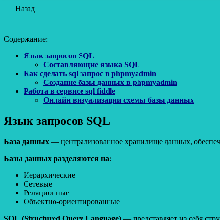
Назад
Содержание:
Язык запросов SQL
Составляющие языка SQL
Как сделать sql запрос в phpmyadmin
Создание базы данных в phpmyadmin
Работа в сервисе sql fiddle
Онлайн визуализации схемы базы данных
Язык запросов SQL
База данных
— централизованное хранилище данных, обеспеч
Базы данных разделяются на:
Иерархические
Сетевые
Реляционные
Объектно-ориентированные
SQL (Structured Query Language)
— представляет из себя стр