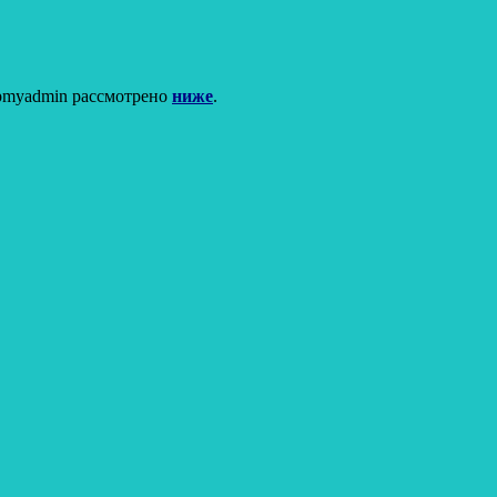
азы данных в phpmyadmin рассмотрено
ниже
.