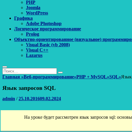
PHP
Joomla
WordPress
Графика
Adobe Photoshop
Логическое программирование
Prolog
Объектно-ориентированное (визуальное) программиро
Visual Basic (vb 2008)
Visual C++
Lazarus
Поиск
Найти:
Поиск
Главная
»
Веб-программирование
»
PHP + MySQL
»
SQL
»
Язык
Язык запросов SQL
Автор
Опубликовано
admin
/
25.10.2016
09.02.2024
На уроке будет рассмотрен язык запросов sql: основы