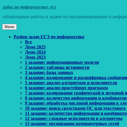
Перейти
лабы по информатике, егэ
к
лабораторные работы и задачи по программированию и информ
содержимому
Меню
Основное
Разбор задач ЕГЭ по информатике
Все
меню
Демо 2025
Демо 2024
Демо 2023
1 задание: информационные модели
2 задание: таблицы истинности
3 задание: базы данных
4 задание: кодирование и расшифровка сообщен
5 задание: анализ алгоритмов и исполнители
6 задание: анализ простейших программ
7 задание: кодирование графической и звуковой
8 задание: количество информации и комбинато
9 задание: обработка числовой информации в эл
10 задание: поиск средствами ОС или текстового
11 задание: количество информации и комбинат
12 задание: сложные исполнители и алгоритмы
13 задание: организация компьютерных сетей