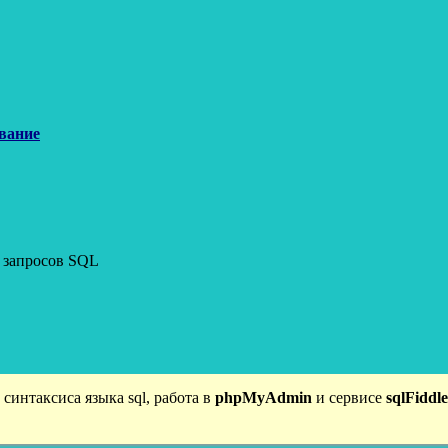
вание
 запросов SQL
 синтаксиса языка sql, работа в
phpMyAdmin
и сервисе
sqlFiddle