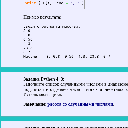
print
(
 L
[
i
]
,
 end 
=
", "
)
Пример результата:
введите элементы массива: 

3.0

0.8

0.56

4.3

23.8

0.7

Задание Python 4_8:
Заполните список случайными числами в диапазоне 
подсчитайте отдельно число чётных и нечётных э
Использовать цикл.
Замечание
:
работа со случайными числами
.