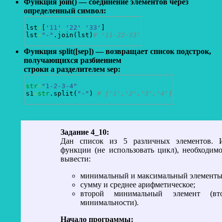
Функция join() — соединение элементов через
определенный символ:
lst
=
[
'11'
,
'22'
,
'33'
]
lst
=
"-"
.
join
(
lst
)
# '11-22-33'
Функция split([sep]) — возвращает список подстрок,
получающихся разбиением
строки a разделителем sep:
str
=
"1-2-3-4"
s1
=
str
.
split
(
"-"
)
# ['1','2','3','4']
Задание 4_10:
Дан список из 5 различных элементов. И
функции (не использовать цикл), необходим
вывести:
минимальный и максимальный элементы
сумму и среднее арифметическое;
второй минимальный элемент (вт
минимальности).
Начало программы: