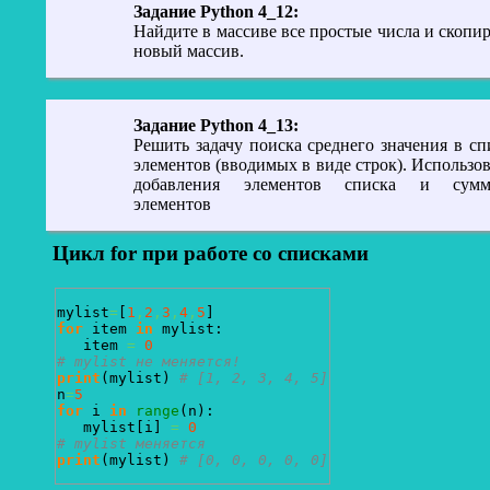
Задание Python 4_12:
Найдите в массиве все простые числа и скопир
новый массив.
Задание Python 4_13:
Решить задачу поиска среднего значения в сп
элементов (вводимых в виде строк). Использов
добавления элементов списка и сумм
элементов
Цикл for при работе со списками
mylist
=
[
1
,
2
,
3
,
4
,
5
]
for
 item 
in
 mylist:

   item 
=
0
# mylist не меняется!
print
(
mylist
)
# [1, 2, 3, 4, 5]
n
=
5
for
 i 
in
range
(
n
)
:

   mylist
[
i
]
=
0
# mylist меняется
print
(
mylist
)
# [0, 0, 0, 0, 0]