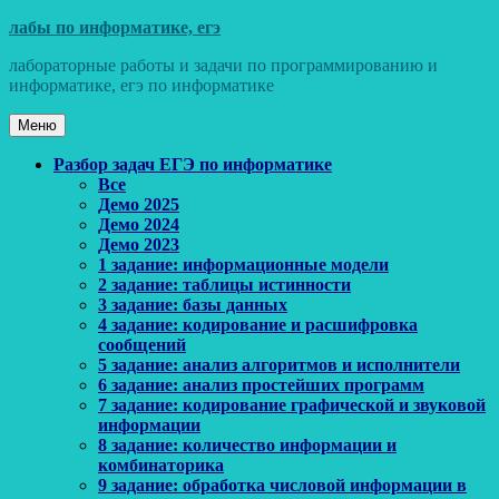
Перейти
лабы по информатике, егэ
к
лабораторные работы и задачи по программированию и
содержимому
информатике, егэ по информатике
Меню
Основное
Разбор задач ЕГЭ по информатике
Все
меню
Демо 2025
Демо 2024
Демо 2023
1 задание: информационные модели
2 задание: таблицы истинности
3 задание: базы данных
4 задание: кодирование и расшифровка
сообщений
5 задание: анализ алгоритмов и исполнители
6 задание: анализ простейших программ
7 задание: кодирование графической и звуковой
информации
8 задание: количество информации и
комбинаторика
9 задание: обработка числовой информации в