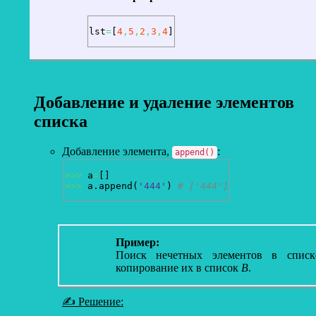
lst
=
[
4
,
5
,
2
,
3
,
4
]
Добавление и удаление элементов
списка
Добавление элемента,
:
append()
>>>
 a
=
[
]
>>>
 a.
append
(
'444'
)
# ['444']
Пример:
Поиск нечетных элементов в спи
копирование их в список
B
.
✍ Решение: