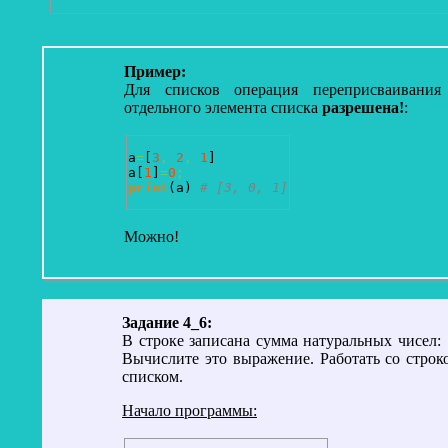
Пример:
Для списков операция переприсваивания 
отдельного элемента списка
разрешена!
:
a
=
[
3
,
2
,
1
]
a
[
1
]
=
0
;
print
(
a
)
# [3, 0, 1]
Можно!
Задание 4_6:
В строке записана сумма натуральных чисел:
Вычислите это выражение. Работать со строко
списком.
Начало программы: