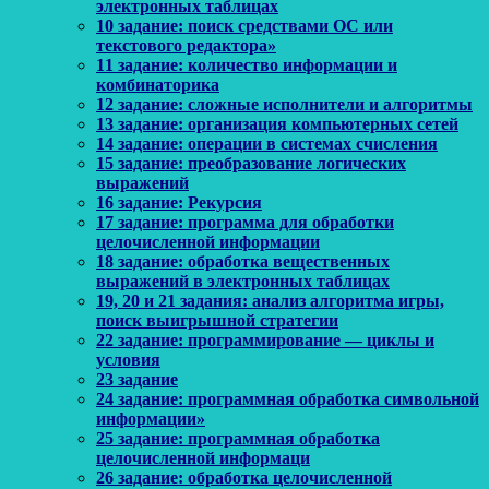
электронных таблицах
10 задание: поиск средствами ОС или
текстового редактора»
11 задание: количество информации и
комбинаторика
12 задание: сложные исполнители и алгоритмы
13 задание: организация компьютерных сетей
14 задание: операции в системах счисления
15 задание: преобразование логических
выражений
16 задание: Рекурсия
17 задание: программа для обработки
целочисленной информации
18 задание: обработка вещественных
выражений в электронных таблицах
19, 20 и 21 задания: анализ алгоритма игры,
поиск выигрышной стратегии
22 задание: программирование — циклы и
условия
23 задание
24 задание: программная обработка символьной
информации»
25 задание: программная обработка
целочисленной информаци
26 задание: обработка целочисленной