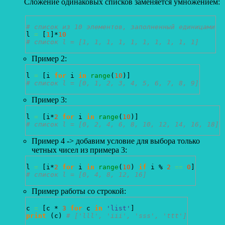
Сложение одинаковых списков заменяется умножением:
# список из 10 элементов, заполненный единицами
l 
=
[
1
]
*
10
# список l = [1, 1, 1, 1, 1, 1, 1, 1, 1, 1]
Пример 2:
l 
=
[
i 
for
 i 
in
range
(
10
)
]
# список l = [0, 1, 2, 3, 4, 5, 6, 7, 8, 9]
Пример 3:
l 
=
[
i*
2
for
 i 
in
range
(
10
)
]
# список l = [0, 2, 4, 6, 8, 10, 12, 14, 16, 18]
Пример 4 -> добавим условие для выбора только
четных чисел из примера 3:
l 
=
[
i*
2
for
 i 
in
range
(
10
)
if
 i % 
2
==
0
]
# список l = [0, 4, 8, 12, 16]
Пример работы со строкой:
c 
=
[
c * 
3
for
 c 
in
'list'
]
print
(
c
)
# ['lll', 'iii', 'sss', 'ttt']