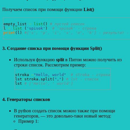
Получаем список при помощи функции
List()
empty_list 
=
list
(
)
# пустой список
l 
=
list
(
'spisok'
)
# 'spisok' - строка
print
(
l
)
#['s', 'p', 'i', 's', 'o', 'k'] - результат -
3. Создание списка при помощи функции Split()
Используя функцию
split
в Питон можно получить из
строки список. Рассмотрим пример:
stroka 
=
"Hello, world"
# stroka - строка
lst
=
stroka.
split
(
","
)
# lst - список
lst 
# ['Hello', ' world']
4. Генераторы списков
В python создать список можно также при помощи
генераторов, — это довольно-таки новый метод:
Пример 1: