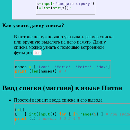
s
=
input
(
'введите строку'
)
l
=
list
(
str
(
s
)
)
;
Как узнать длину списка?
В питоне не нужно явно указывать размер списка
или вручную выделять на него память. Длину
списка можно узнать с помощью встроенной
функции
:
len
names 
=
[
'Ivan'
,
'Marie'
,
'Peter'
,
'Max'
]
print
(
len
(
names
)
)
# 4
Ввод списка (массива) в языке Питон
Простой вариант ввода списка и его вывода:
L
=
[
]
L 
=
[
int
(
input
(
)
)
for
 i 
in
range
(
5
)
]
# при ввод
print
(
L
)
# вывод: 1 2 3 4 5