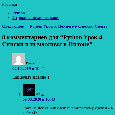
Рубрики
Python
Строки, списки, словари
Навигация
Следующая
Следующее →
Python Урок 5. Немного о строках. Срезы
запись:
по
8 комментариев для “Python Урок 4.
записям
Списки или массивы в Питоне”
Dean
:
09.10.2019 в 10:45
Как делать задание 4
Alex
:
09.03.2020 в 10:43
Тоже не понял, как сделать по-простому, сделал » в
лоб» xD