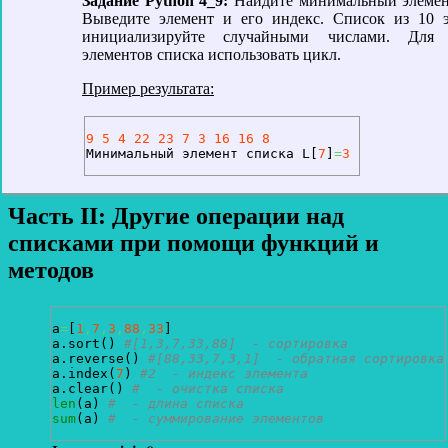
Задание Python 4_9:
Найдите минимальный элемен
Выведите элемент и его индекс. Список из 10 
инициализируйте случайными числами. Для 
элементов списка использовать цикл.
Пример результата:
9
5
4
22
23
7
3
16
16
8
Минимальный элемент списка L
[
7
]
=
3
Часть II: Другие операции над
списками при помощи функций и
методов
a
=
[
1
,
7
,
3
,
88
,
33
]
a.
sort
(
)
#[1,3,7,33,88]  - сортировка
a.
reverse
(
)
#[88,33,7,3,1]  - обратная сортировка
a.
index
(
7
)
#2  - индекс элемента
a.
clear
(
)
#  - очистка списка
len
(
a
)
#  - длина списка
sum
(
a
)
#  - суммирование элементов