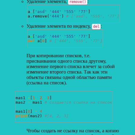
Удаление элемента,
:
remove()
a
=
[
'asd'
,
'444'
,
'555'
,
'77'
]
a.
remove
(
'444'
)
# ['asd', '555', '77']
Удаление элемента по индексу,
:
del
a
=
[
'asd'
,
'444'
,
'555'
,
'77'
]
del
 a
[
0
]
# ['444', '555', '77']
При копировании списков, т.е.
присваивании одного списка другому,
изменение первого списка влечет за собой
изменение второго списка. Так как эти
объекты связаны одной областью памяти
(ссылка на список).
mas1 
=
[
1
,
2
,
3
]
mas2 
=
 mas1 
# создается ссылка на список
mas1
[
0
]
=
4
print
(
mas2
)
#[4, 2, 3]
Чтобы создать не ссылку на список, а копию