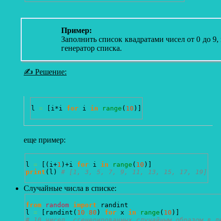
Пример:
Заполнить список квадратами чисел от 0 до 9,
генератор списка.
✍ Решение:
l 
=
[
i*i 
for
 i 
in
range
(
10
)
]
еще пример:
l 
=
[
(
i+
1
)
+i 
for
 i 
in
range
(
10
)
]
print
(
l
)
# [1, 3, 5, 7, 9, 11, 13, 15, 17, 19]
Случайные числа в списке:
from
random
import
 randint 

l 
=
[
randint
(
10
,
80
)
for
 x 
in
range
(
10
)
]
# 10 чисел, сгенерированных случайным образом в д