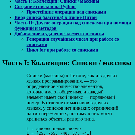
Часть I: Коллекции: Списки / массивы
Создание списков на Python
Простейшие операции над списками
Ввод списка (массива) в языке Питон
Часть II: Другие операции над списками при помощи
функций и методов
Добавление и удаление элементов списка
Генерация случайных чисел при работе со
списками
Цикл for при работе со списками
Часть I: Коллекции: Списки / массивы
Списки (массивы) в Питоне, как и в других
языках программирования, — это
определенное количество элементов,
которые имеют общее имя, и каждый
элемент имеет свой индекс — порядковый
номер. В отличие от массивов в других
языках, у списков нет никаких ограничений
на тип переменных, поэтому в них могут
храниться объекты разного типа.
L - список целых чисел:
