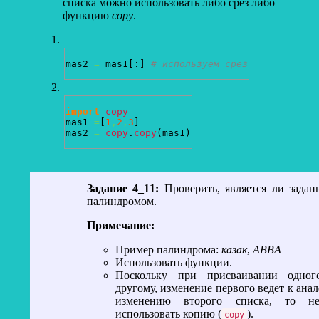
списка можно использовать либо срез либо
функцию
copy
.
mas2 
=
 mas1
[
:
]
# используем срез
import
copy
mas1 
=
[
1
,
2
,
3
]
mas2 
=
copy
.
copy
(
mas1
)
Задание 4_11:
Проверить, является ли задан
палиндромом.
Примечание:
Пример палиндрома:
казак
,
ABBA
Использовать функции.
Поскольку при присваивании одног
другому, изменение первого ведет к ана
изменению второго списка, то не
использовать копию (
).
copy