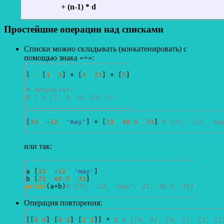
+ (n-1) * d
Простейшие операции над списками
Списки можно складывать (конкатенировать) с
помощью знака «+»:
l 
=
[
1
,
3
]
 + 
[
4
,
23
]
 + 
[
5
]
# Результат:
# l = [1, 3, 4, 23, 5]
[
33
,
 -
12
,
'may'
]
 + 
[
21
,
48.5
,
33
]
# [33, -12, 'ma
или так:
a
=
[
33
,
 -
12
,
'may'
]
b
=
[
21
,
48.5
,
33
]
print
(
a+b
)
# [33, -12, 'may', 21, 48.5, 33]
Операция повторения:
[
[
0
,
0
]
,
[
0
,
1
]
,
[
1
,
1
]
]
 * 
2
# [[0, 0], [0, 1], [1, 1]