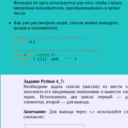
Функция
int
здесь используется для того, чтобы строка,
введенная пользователем, преобразовывалась в целые
числа.
Как уже рассмотрено выше, список можно выводить
целым и поэлементно:
# вывод целого списка (массива)
print
(
L
)
# поэлементный вывод списка (массива)
for
 i 
in
range
(
5
)
: 

print
(
 L
[
i
]
,
 end 
=
" "
)
Задание Python 4_7:
Необходимо задать список (массив) из шести э
заполнить его вводимыми значениями и вывести эл
экран. Использовать два цикла: первый — д
элементов, второй — для вывода.
Замечание:
Для вывода через «,» используйте с
синтаксис: