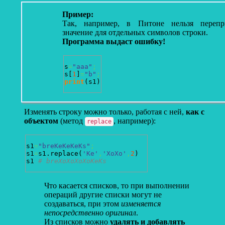
Пример:
Так, например, в Питоне нельзя перепри
значение для отдельных символов строки.
Программа выдаст ошибку!
s
=
"aaa"
;
s
[
1
]
=
"b"
;
print
(
s1
)
Изменять строку можно только, работая с ней,
как с
объектом
(метод
, например):
replace
s1
=
"breKeKeKeKs"
;
s1
=
s1.
replace
(
'Ke'
,
'XoXo'
,
2
)
s1 
# breXoXoXoXoKeKs
Что касается списков, то при выполнении
операций другие списки могут не
создаваться, при этом
изменяется
непосредственно оригинал
.
Из списков можно
удалять и добавлять