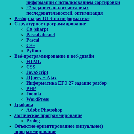
информации с использованием сортировки
27 задание: анализ числовых
последовательностей, оптимизация
Разбор задач ОГЭ по информатике
Структурное программирование
C# (sharp)
Pascal abc.net
Pascal
С++
Python
Веб-программирование и веб-дизайн
HTML
CSS
JavaScript
JQuery + Ajax
Информатика ЕГЭ 27 задание разбор
PHP
Joomla
WordPress
Графика
Adobe Photoshop
Логическое программирование
Prolog
Объектно-ориентированное (визуальное)
программирование