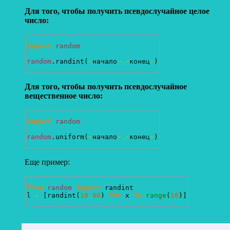
Для того, чтобы получить псевдослучайное целое
число:
import
random
random
.
randint
(
<
начало
>,<
конец
>
)
Для того, чтобы получить псевдослучайное
вещественное число:
import
random
random
.
uniform
(
<
начало
>,<
конец
>
)
Еще пример:
from
random
import
 randint 

l 
=
[
randint
(
10
,
80
)
for
 x 
in
range
(
10
)
]