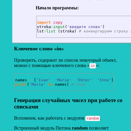
Начало программы:
import
copy
stroka
=
input
(
'введите слово'
)
lst
=
list
(
stroka
)
# конвертируем строку 
Ключевое слово «in»
Проверить, содержит ли список некоторый объект,
можно с помощью ключевого слова «
«:
in
names 
=
[
'Ivan'
,
'Marie'
,
'Peter'
,
'Inna'
]
print
(
'Marie'
in
 names
)
# true
Генерация случайных чисел при работе со
списками
Вспомним, как работать с модулем
.
random
Встроенный модуль Питона
random
позволяет