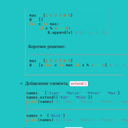
mas 
=
[
1
,
5
,
2
,
7
,
6
,
9
]
B 
=
[
]
for
 x 
in
 mas:

if
 x % 
2
!=
0
:

        B.
append
(
x
)
# [1, 5, 7, 9]
Короткое решение:
mas 
=
[
1
,
5
,
2
,
7
,
6
,
9
]
B 
=
[
x 
for
 x 
in
 mas 
if
 x % 
2
!=
0
]
# [1, 5,
Добавление элемента,
:
extend()
names 
=
[
'Ivan'
,
'Marie'
,
'Peter'
,
'Max'
]
names.
extend
(
[
'Kat'
,
'Mike'
]
)
print
(
names
)
#['Ivan', 'Marie', 'Peter', 'Ma
names +
=
[
'Nick'
]
print
(
names
)
#['Ivan', 'Marie', 'Peter', 'Ma