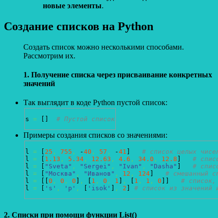
новые элементы
.
Создание списков на Python
Создать список можно несколькими способами.
Рассмотрим их.
1. Получение списка через присваивание конкретных
значений
Так выглядит в коде Python пустой список:
s 
=
[
]
# Пустой список
Примеры создания списков со значениями:
l 
=
[
25
,
755
,
 -
40
,
57
,
 -
41
]
# список целых чисе
l 
=
[
1.13
,
5.34
,
12.63
,
4.6
,
34.0
,
12.8
]
# спис
l 
=
[
"Sveta"
,
"Sergei"
,
"Ivan"
,
"Dasha"
]
# спис
l 
=
[
"Москва"
,
"Иванов"
,
12
,
124
]
# смешанный с
l 
=
[
[
0
,
0
,
0
]
,
[
1
,
0
,
1
]
,
[
1
,
1
,
0
]
]
# список,
l 
=
[
's'
,
'p'
,
[
'isok'
]
,
2
]
# список из значений 
2. Списки при помощи функции List()