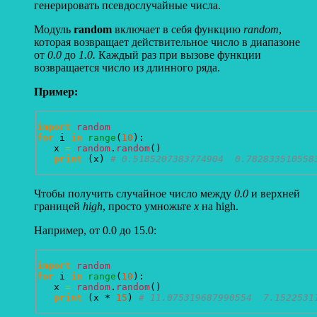
генерировать
псевдослучайные
числа.
Модуль
random
включает в себя функцию
random
,
которая возвращает действительное число в диапазоне
от
0.0
до
1.0.
Каждый раз при вызове функции
возвращается число из длинного ряда.
Пример:
import
random
for
 i 
in
range
(
10
)
:

   x 
=
random
.
random
(
)
print
(
x
)
# 0.5185207383774904  0.782833510558
Чтобы получить случайное число между
0.0
и верхней
границей
high
, просто умножьте
x
на high.
Например, от 0.0 до 15.0:
import
random
for
 i 
in
range
(
10
)
:

   x 
=
random
.
random
(
)
print
(
x * 
15
)
# 11.075319687990554  7.1522531