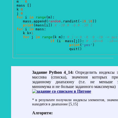
m 
=
6
mass
=
[
]
k
=
0
j
=
0
for
 i 
in
range
(
m
)
:

   mass.
append
(
random
.
randint
(
-
10
,
10
)
)
print
(
mass
[
i
]
)
# -10 0 -8 0 -10 1
for
 i 
in
 mass:

   k
=
k+
1
for
 j 
in
range
(
k
,
m
)
: 
# j = 0 -8  0 -10 -> qui
if
(
i
==
mass
[
j
]
)
: 
# -10==0  -10==
print
(
'yes'
)
                         quit
(
)
Задание Python 4_14:
Определить индексы элементов
массива (списка), значения которых при
заданному диапазону (т.е. не меньше з
минимума и не больше заданного максимума)
* в результате получили индексы элементов, значен
находятся в диапазоне [5,15]
Алгоритм: