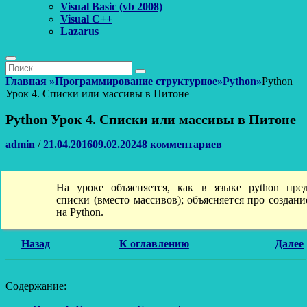
Visual Basic (vb 2008)
Visual C++
Lazarus
Поиск
Найти:
Поиск
Главная
»
Программирование структурное
»
Python
»
Python
Урок 4. Списки или массивы в Питоне
Python Урок 4. Списки или массивы в Питоне
Автор
Опубликовано
admin
/
21.04.2016
09.02.2024
8 комментариев
На уроке объясняется, как в языке python пре
списки (вместо массивов); объясняется про создани
на Python.
Назад
К оглавлению
Далее
Содержание: