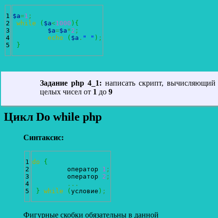
1

$a
=
1
;
2

while
(
$a
<
1000
)
{
3

$a
=
$a
*
2
;
4

echo
(
$a
.
" "
)
;
}
Задание php 4_1:
написать скрипт, вычисляющий квадрат
целых чисел от
1
до
9
Цикл Do while php
Синтаксис:
1

do
{
2

	 оператор 
1
;
3

	 оператор 
2
;
4

...
}
while
(
условие
)
;
Фигурные скобки обязательны в данной