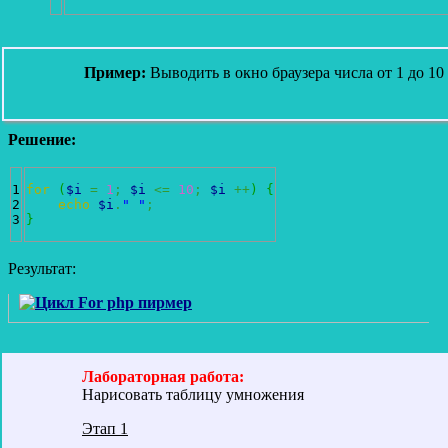
Пример:
Выводить в окно браузера числа от 1 до 10
Решение:
1

for
(
$i
=
1
;
$i
<=
10
;
$i
++
)
{
2

echo
$i
.
" "
;
}
Результат:
Лабораторная работа:
Нарисовать таблицу умножения
Этап 1