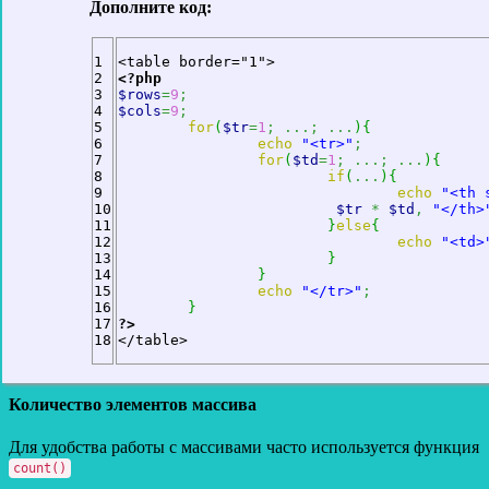
Дополните код:
1

2

<?php
3

$rows
=
9
;
4

$cols
=
9
;
5

for
(
$tr
=
1
;
...;
...
)
{
6

echo
"<tr>"
;
7

for
(
$td
=
1
;
...;
...
)
{
8

if
(
...
)
{
9

echo
"<th 
10

$tr
*
$td
,
"</th>
11

}
else
{
12

echo
"<td>
13

}
14

}
15

echo
"</tr>"
;
16

}
17

?>
</table>
Количество элементов массива
Для удобства работы с массивами часто используется функция
count()