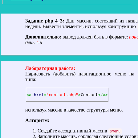
Задание php 4_3:
Дан массив, состоящий из назв
недели. Вывести элементы, используя конструкцию
Дополнительно:
вывод должен быть в формате:
пон
день
1
-й
Лабораторная работа:
Нарисовать (добавить) навигационное меню на 
типа:
<а 
href
=
"contact.php"
>
Contact
<
/
а>
используя массив в качестве структуры меню.
Алгоритм:
Создайте ассоциативный массив
$menu
Заполните массив, соблюдая следующие услови