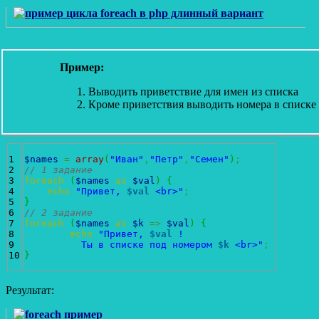
Пример:
Выводить приветствие для имен из списка
Кроме приветствия выводить номера в списке
1

$names
=
array
(
"Иван"
,
"Петр"
,
"Семен"
)
;
2

// 1 задание 
3

foreach
(
$names
as
$val
)
{
4

echo
"Привет, 
$val
 <br>"
;
5

}
6

// 2 задание
7

foreach
(
$names
as
$k
=>
$val
)
{
8

echo
"Привет, 
$val
 ! 

9

	  Ты в списке под номером 
$k
 <br>"
;
}
Результат: