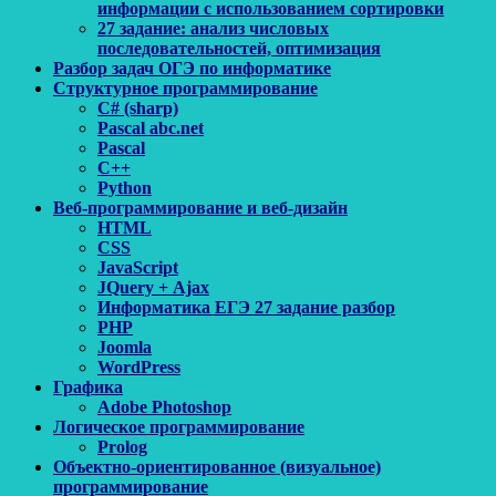
информации с использованием сортировки
27 задание: анализ числовых
последовательностей, оптимизация
Разбор задач ОГЭ по информатике
Структурное программирование
C# (sharp)
Pascal abc.net
Pascal
С++
Python
Веб-программирование и веб-дизайн
HTML
CSS
JavaScript
JQuery + Ajax
Информатика ЕГЭ 27 задание разбор
PHP
Joomla
WordPress
Графика
Adobe Photoshop
Логическое программирование
Prolog
Объектно-ориентированное (визуальное)
программирование