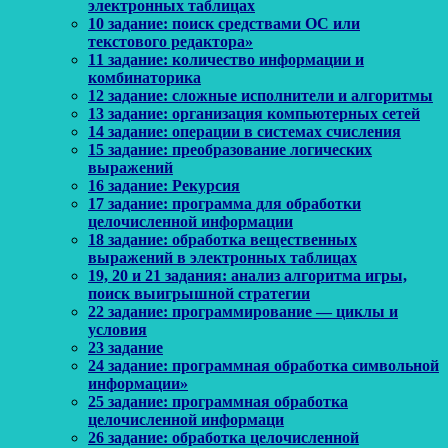
электронных таблицах
10 задание: поиск средствами ОС или
текстового редактора»
11 задание: количество информации и
комбинаторика
12 задание: сложные исполнители и алгоритмы
13 задание: организация компьютерных сетей
14 задание: операции в системах счисления
15 задание: преобразование логических
выражений
16 задание: Рекурсия
17 задание: программа для обработки
целочисленной информации
18 задание: обработка вещественных
выражений в электронных таблицах
19, 20 и 21 задания: анализ алгоритма игры,
поиск выигрышной стратегии
22 задание: программирование — циклы и
условия
23 задание
24 задание: программная обработка символьной
информации»
25 задание: программная обработка
целочисленной информаци
26 задание: обработка целочисленной