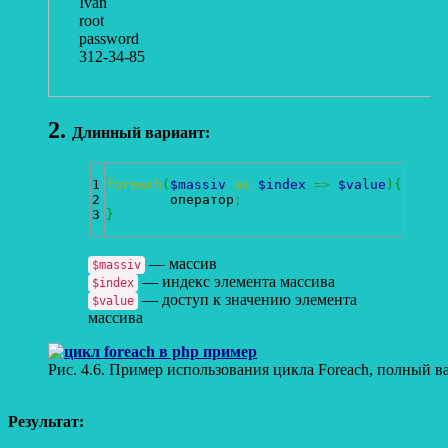
Ivan
root
password
312-34-85
Длинный вариант:
1

foreach
(
$massiv
as
$index
=>
$value
)
{
2

	оператор
;
}
— массив
$massiv
— индекс элемента массива
$index
— доступ к значению элемента
$value
массива
Рис. 4.6. Пример использования цикла Foreach, полный в
Результат: