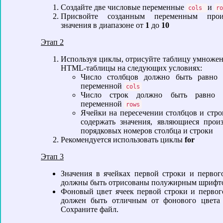
Создайте две числовые переменные
и
cols
ro
Присвойте созданным переменным прои
значения в диапазоне от
1
до
10
Этап 2
Используя циклы, отрисуйте таблицу умножен
HTML-таблицы на следующих условиях:
Число столбцов должно быть равно 
переменной
cols
Число строк должно быть равно 
переменной
rows
Ячейки на пересечении столбцов и стр
содержать значения, являющиеся прои
порядковых номеров столбца и строки
Рекомендуется использовать циклы
for
Этап 3
Значения в ячейках первой строки и первог
должны быть отрисованы полужирным шрифт
Фоновый цвет ячеек первой строки и первог
должен быть отличным от фонового цвета 
Сохраните файл.