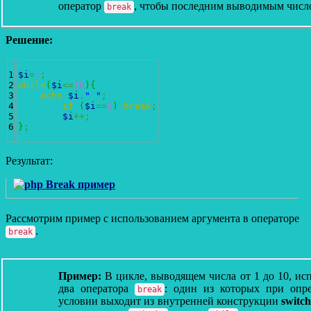
оператор
, чтобы последним выводимым числ
break
Решение:
1

$i
=
1
;
2

while
(
$i
<=
10
)
{
3

echo
$i
.
" "
;
4

if
(
$i
==
6
)
break
;
5

$i
++;
}
;
Результат:
Рассмотрим пример с использованием аргумента в операторе
.
break
Пример:
В цикле, выводящем числа от 1 до 10, ис
два оператора
: один из которых при опр
break
условии выходит из внутренней конструкции
switch