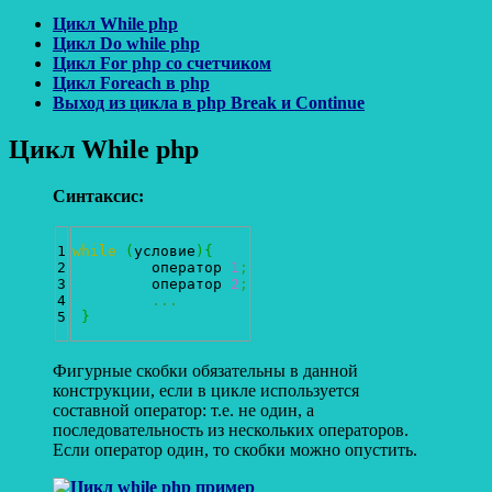
Цикл While php
Цикл Do while php
Цикл For php со счетчиком
Цикл Foreach в php
Выход из цикла в php Break и Continue
Цикл While php
Синтаксис:
1

while
(
условие
)
{
2

	 оператор 
1
;
3

	 оператор 
2
;
4

...
}
Фигурные скобки обязательны в данной
конструкции, если в цикле используется
составной оператор: т.е. не один, а
последовательность из нескольких операторов.
Если оператор один, то скобки можно опустить.