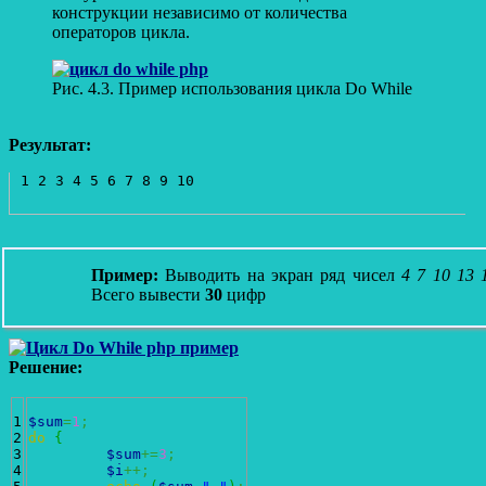
конструкции независимо от количества
операторов цикла.
Рис. 4.3. Пример использования цикла Do While
Результат:
Пример:
Выводить на экран ряд чисел
4 7 10 13 
Всего вывести
30
цифр
Решение:
1

$sum
=
1
;
2

do
{
3

$sum
+=
3
;
4

$i
++;