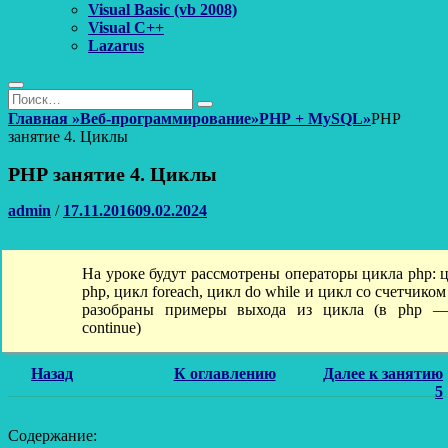
Visual Basic (vb 2008)
Visual C++
Lazarus
Поиск
Найти:
Поиск
Главная
»
Веб-программирование
»
PHP + MySQL
»
PHP
занятие 4. Циклы
PHP занятие 4. Циклы
Автор
Опубликовано
admin
/
17.11.2016
09.02.2024
На уроке будут рассмотрены операторы цикла php: ц
php, цикл foreach, цикл do while и цикл со счетчиком 
разобраны примеры выхода из цикла (в php —
continue)
Назад
К оглавлению
Далее к занятию
5
Содержание: