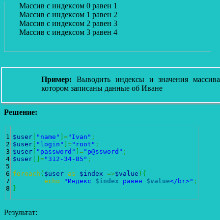
Массив с индексом 0 равен 1
Массив с индексом 1 равен 2
Массив с индексом 2 равен 3
Массив с индексом 3 равен 4
Пример:
Выводить индексы и значения масси
котором записаны данные об Иване
Решение:
1

$user
[
"name"
]
=
"Ivan"
;
2

$user
[
"login"
]
=
"root"
;
3

$user
[
"password"
]
=
"p@ssword"
;
4

$user
[
]
=
"312-34-85"
;
5

6

foreach
(
$user
as
$index
=>
$value
)
{
7

echo
"Индекс 
$index
 равен 
$value
</br>"
;
}
Результат: