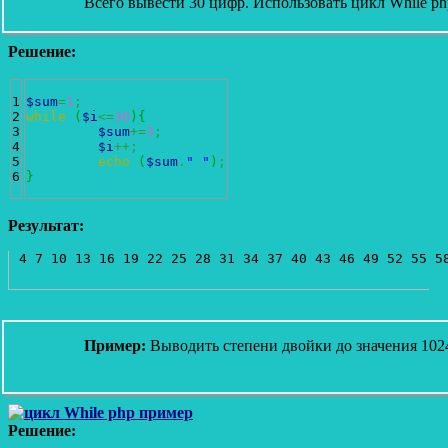
Всего вывести 30 цифр. Использовать цикл While ph
Решение:
1

$sum
=
1
;
2

while
(
$i
<=
30
)
{
3

$sum
+=
3
;
4

$i
++;
5

echo
(
$sum
.
" "
)
;
}
Результат:
Пример:
Выводить степени двойки до значения 102
Решение: