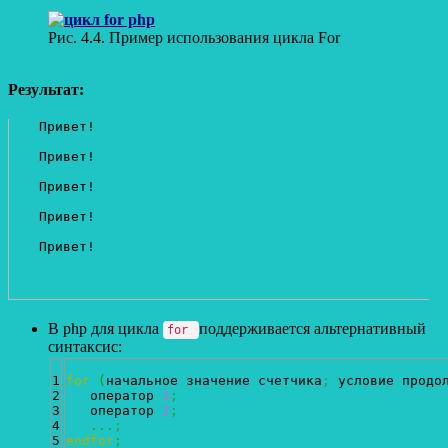
Рис. 4.4. Пример использования цикла For
Результат:
Привет!
Привет!
Привет!
Привет!
Привет!
В php для цикла
поддерживается альтернативный
for
синтаксис:
1

for
(
начальное значение счетчика
;
 условие продо
2

   оператор 
1
;
3

   оператор 
2
;
4

...;
endfor
;