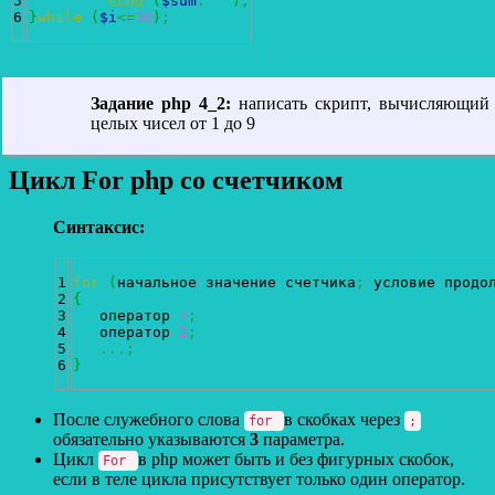
5

echo
(
$sum
.
" "
)
;
}
while
(
$i
<=
30
)
;
Задание php 4_2:
написать скрипт, вычисляющий
целых чисел от 1 до 9
Цикл For php со счетчиком
Синтаксис:
1

for
(
начальное значение счетчика
;
 условие продо
2

{
3

   оператор 
1
;
4

   оператор 
2
;
5

...;
}
После служебного слова
в скобках через
for
;
обязательно указываются
3
параметра.
Цикл
в php может быть и без фигурных скобок,
For
если в теле цикла присутствует только один оператор.