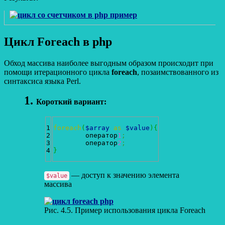
Цикл Foreach в php
Обход массива наиболее выгодным образом происходит при
помощи итерационного цикла
foreach
, позаимствованного из
синтаксиса языка Perl.
Короткий вариант:
1

foreach
(
$array
as
$value
)
{
2

	оператор
1
;
3

	оператор
2
;
}
— доступ к значению элемента
$value
массива
Рис. 4.5. Пример использования цикла Foreach