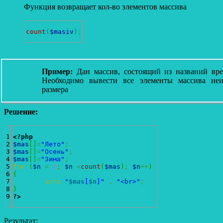
Функция возвращает кол-во элементов массива
count
(
$masiv
)
;
Пример:
Дан массив, состоящий из названий вре
Необходимо вывести все элементы массива неи
размера
Решение:
1

<?php
2

$mas
[
]
=
"Лето"
;
3

$mas
[
]
=
"Осень"
;
4

$mas
[
]
=
"Зима"
;
5

for
(
$n
=
0
;
$n
<
count
(
$mas
)
;
$n
++
)
6

{
7

echo
"
$mas
[
$n
]"
.
"<br>"
;
8

}
?>
Результат: