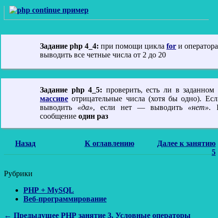
Задание php 4_4:
при помощи цикла
for
и оператор
выводить все четные числа от 2 до 20
Задание php 4_5:
проверить, есть ли в заданном
массиве
отрицательные числа (хотя бы одно). Ес
выводить
«да»
, если нет — выводить
«нет»
. 
сообщение
один раз
Назад
К оглавлению
Далее к занятию
5
Рубрики
PHP + MySQL
Веб-программирование
Навигация
Предыдущая
← Предыдущее
PHP занятие 3. Условные операторы