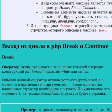
Индексом элемента массива является пу
например:
Home
,
About
,
Contact
…
Значением элемента массива является и
на который будет указывать ссылка, 
index.php
,
about.php
,
contact.html
…
Используя цикл
отрисуйте вертикаль
foreach
структура которого описана в массиве
$menu
Выход из цикла в php Break и Continue
Break
Оператор break
прерывает выполнение текущей итерации
конструкций
for
,
foreach
,
while
,
do-while
или
switch
.
Обычно данный оператор используется без аргументов, но
можно его применять и с аргументом — какое количество
вложенных структур необходимо прервать. По умолчанию это
значение 1, т.е. только ближайшая структура будет прервана.
Пример:
в цикле, выводящем числа от 1 до 10,