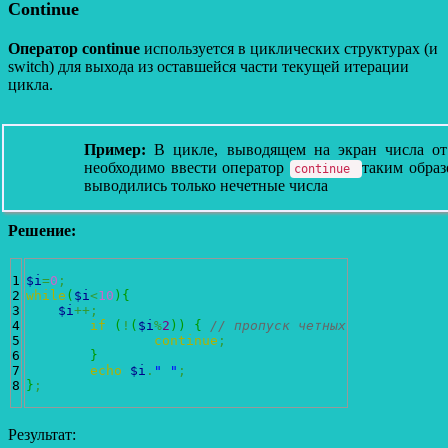
Continue
Оператор continue
используется в циклических структурах (и
switch) для выхода из оставшейся части текущей итерации
цикла.
Пример:
В цикле, выводящем на экран числа от
необходимо ввести оператор
таким образ
continue
выводились только нечетные числа
Решение:
1

$i
=
0
;
2

while
(
$i
<
10
)
{
3

$i
++;
4

if
(
!
(
$i
%
2
)
)
{
// пропуск четных
5

continue
;
6

}
7

echo
$i
.
" "
;
}
;
Результат: