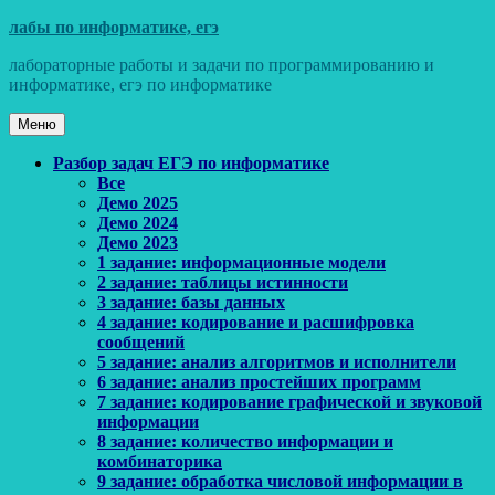
Перейти
лабы по информатике, егэ
к
лабораторные работы и задачи по программированию и
содержимому
информатике, егэ по информатике
Меню
Основное
Разбор задач ЕГЭ по информатике
Все
меню
Демо 2025
Демо 2024
Демо 2023
1 задание: информационные модели
2 задание: таблицы истинности
3 задание: базы данных
4 задание: кодирование и расшифровка
сообщений
5 задание: анализ алгоритмов и исполнители
6 задание: анализ простейших программ
7 задание: кодирование графической и звуковой
информации
8 задание: количество информации и
комбинаторика
9 задание: обработка числовой информации в