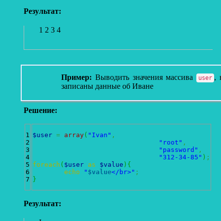
Результат:
1 2 3 4
Пример:
Выводить значения массива
,
user
записаны данные об Иване
Решение:
1

$user
=
array
(
"Ivan"
,
2

"root"
,
3

"password"
,
4

"312-34-85"
)
;
5

foreach
(
$user
as
$value
)
{
6

echo
"
$value
</br>"
;
}
Результат: