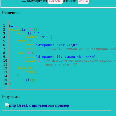
— выходит из
и цикла
switch
while
Решение:
1

$i
=
1
;
2

while
(
$i
<=
15
)
{
3

echo
$i
.
" "
;
4

switch
(
$i
)
{
5

case
5
:
6

echo
"Итерация 5<br />
\n
"
;
7

break
1
;
/* Выйти только из конструкции sw
8

case
10
:
9

echo
"Итерация 10; выход <br />
\n
"
;
10

break
2
;
/* Выходим из конструкции switch и
11

                  цикла while. */
12

default
:
13

break
;
14

}
15

$i
++;
}
;
Результат: