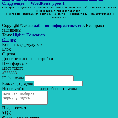
Следующая
запись:
Следующее →
WordPress. урок 1
по
запись:
Все права защищены. Использование любых материалов сайта возможно только
с разрешения правообладателя.
записям
По вопросам размещения рекламы на сайте - обращайтесь: mayersvetlana @
yandex.ru
Copyright © 2026
лабы по информатике, егэ
. Все права
защищены.
Тема:
Higher Education
Прокрутить
Сверху
вверх
Вставить формулу как
Блок
Строка
Дополнительные настройки
Цвет формулы
Цвет текста
#333333
ID формулы
Классы формулы
Используйте
для набора формулы
Предпросмотр
\({}\)
Формула не набрана