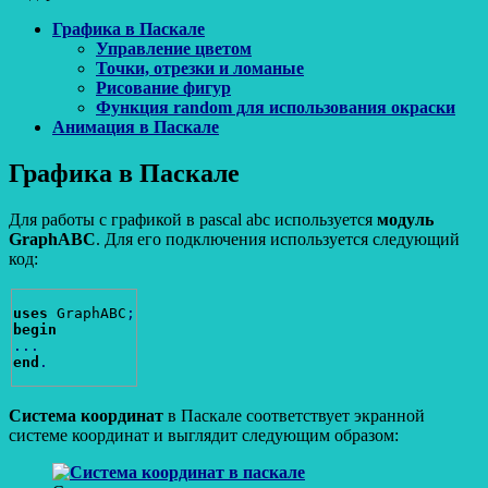
Графика в Паскале
Управление цветом
Точки, отрезки и ломаные
Рисование фигур
Функция random для использования окраски
Анимация в Паскале
Графика в Паскале
Для работы с графикой в pascal abc используется
модуль
GraphABC
. Для его подключения используется следующий
код:
uses
 GraphABC
;
begin
...
end
.
Система координат
в Паскале соответствует экранной
системе координат и выглядит следующим образом: