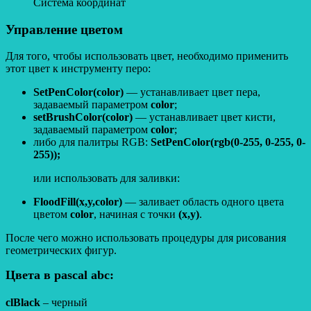
Система координат
Управление цветом
Для того, чтобы использовать цвет, необходимо применить
этот цвет к инструменту перо:
SetPenColor(color)
— устанавливает цвет пера,
задаваемый параметром
color
;
setBrushColor(color)
— устанавливает цвет кисти,
задаваемый параметром
color
;
либо для палитры RGB:
SetPenColor(rgb(0-255, 0-255, 0-
255));
или использовать для заливки:
FloodFill(x,y,color)
— заливает область одного цвета
цветом
color
, начиная с точки
(x,y)
.
После чего можно использовать процедуры для рисования
геометрических фигур.
Цвета в pascal abc:
clBlack
– черный