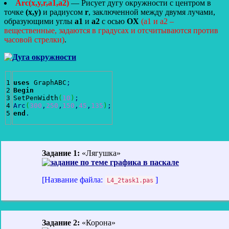
Arc(x,y,r,a1,a2)
— Рисует дугу окружности с центром в
точке
(x,y)
и радиусом
r
, заключенной между двумя лучами,
образующими углы
a1
и
a2
с осью
OX
(a1 и a2 –
вещественные, задаются в градусах и отсчитываются против
часовой стрелки)
.
1

uses
 GraphABC
;
2

Begin
3

SetPenWidth
(
10
)
;
4

Arc
(
300
,
250
,
150
,
45
,
135
)
;
end
.
Задание 1:
«Лягушка»
[Название файла:
]
L4_2task1.pas
Задание 2:
«Корона»