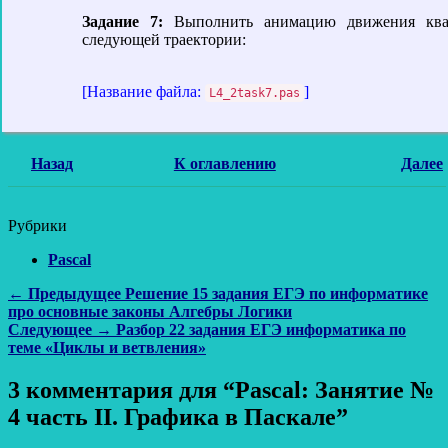
Задание 7:
Выполнить анимацию движения ква
следующей траектории:
[Название файла:
]
L4_2task7.pas
Назад
К оглавлению
Далее
Рубрики
Pascal
Навигация
Предыдущая
← Предыдущее
Решение 15 задания ЕГЭ по информатике
запись:
про основные законы Алгебры Логики
по
Следующая
Следующее →
Разбор 22 задания ЕГЭ информатика по
записям
запись:
теме «Циклы и ветвления»
3 комментария для “Pascal: Занятие №
4 часть II. Графика в Паскале”