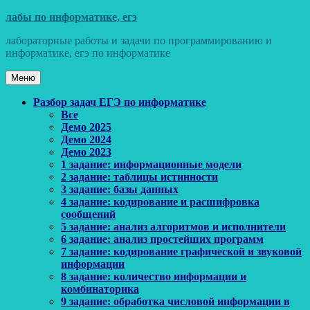
Перейти
лабы по информатике, егэ
к
лабораторные работы и задачи по программированию и
содержимому
информатике, егэ по информатике
Меню
Основное
Разбор задач ЕГЭ по информатике
Все
меню
Демо 2025
Демо 2024
Демо 2023
1 задание: информационные модели
2 задание: таблицы истинности
3 задание: базы данных
4 задание: кодирование и расшифровка
сообщений
5 задание: анализ алгоритмов и исполнители
6 задание: анализ простейших программ
7 задание: кодирование графической и звуковой
информации
8 задание: количество информации и
комбинаторика
9 задание: обработка числовой информации в