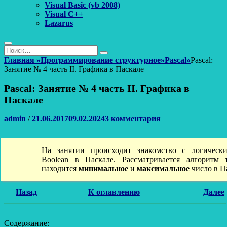
Visual Basic (vb 2008)
Visual C++
Lazarus
Поиск
Найти:
Поиск
Главная
»
Программирование структурное
»
Pascal
»
Pascal:
Занятие № 4 часть II. Графика в Паскале
Pascal: Занятие № 4 часть II. Графика в
Паскале
Автор
Опубликовано
admin
/
21.06.2017
09.02.2024
3 комментария
На занятии происходит знакомство с логическ
Boolean в Паскале. Рассматривается алгоритм 
находится
минимальное
и
максимальное
число в П
Назад
К оглавлению
Далее
Содержание: