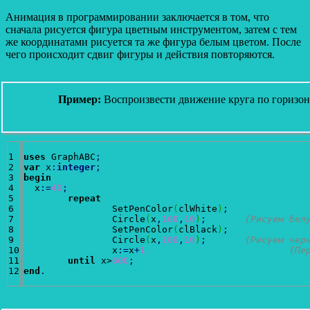
Анимация в программировании заключается в том, что
сначала рисуется фигура цветным инструментом, затем с тем
же координатами рисуется та же фигура белым цветом. После
чего происходит сдвиг фигуры и действия повторяются.
Пример:
Воспроизвести движение круга по горизон
1

uses
 GraphABC
;
2

var
 x
:
integer
;
3

begin
4

  x
:
=
40
;
5

repeat
6

		SetPenColor
(
clWhite
)
;
7

		Circle
(
x
,
100
,
10
)
;
{Рисуем бел
8

		SetPenColor
(
clBlack
)
;
9

		Circle
(
x
,
100
,
10
)
;
{Рисуем чер
10

		x
:
=
x
+
1
{Пе
11

until
 x>
600
;
end
.