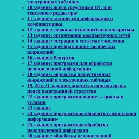
электронных таблицах
10 задание: поиск средствами ОС или
текстового редактора»
11 задание: количество информации и
комбинаторика
12 задание: сложные исполнители и алгоритмы
13 задание: организация компьютерных сетей
14 задание: операции в системах счисления
15 задание: преобразование логических
выражений
16 задание: Рекурсия
17 задание: программа для обработки
целочисленной информации
18 задание: обработка вещественных
выражений в электронных таблицах
19, 20 и 21 задания: анализ алгоритма игры,
поиск выигрышной стратегии
22 задание: программирование — циклы и
условия
23 задание
24 задание: программная обработка символьной
информации»
25 задание: программная обработка
целочисленной информаци
26 задание: обработка целочисленной