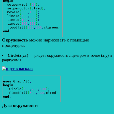
begin
  setpenwidth
(
20
)
;
  setpencolor
(
clred
)
;
  moveTo
(
300
,
100
)
;
  lineTo
(
500
,
300
)
;
  lineto
(
100
,
300
)
;
  lineto
(
300
,
100
)
;
  floodfill
(
300
,
200
,
clgreen
)
;
end
.
Окружность
можно нарисовать с помощью
процедуры:
Circle(x,y,r)
— рисует окружность с центром в точке
(x,y)
и
радиусом
r
.
uses
 GraphABC
;
begin
   Circle
(
500
,
200
,
100
)
;
   FloodFill
(
500
,
200
,
clred
)
;
end
.
Дуга окружности