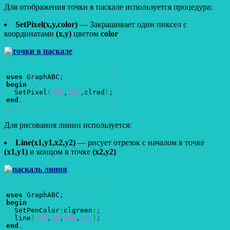
Для отображения точки в паскале используется процедура:
SetPixel(x,y,color)
— Закрашивает один пиксел с
координатами
(x,y)
цветом
color
uses
 GraphABC
;
begin
  SetPixel
(
300
,
200
,
clred
)
;
end
.
Для рисования линии используется:
Line(x1,y1,x2,y2)
— рисует отрезок с началом в точке
(x1,y1)
и концом в точке
(x2,y2)
uses
 GraphABC
;
begin
  SetPenColor
(
clgreen
)
;
  line
(
100
,
50
,
500
,
250
)
;
end
.