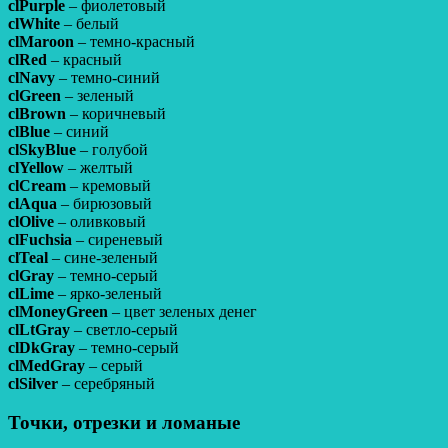
clPurple
– фиолетовый
clWhite
– белый
clMaroon
– темно-красный
clRed
– красный
clNavy
– темно-синий
clGreen
– зеленый
clBrown
– коричневый
clBlue
– синий
clSkyBlue
– голубой
clYellow
– желтый
clCream
– кремовый
clAqua
– бирюзовый
clOlive
– оливковый
clFuchsia
– сиреневый
clTeal
– сине-зеленый
clGray
– темно-серый
clLime
– ярко-зеленый
clMoneyGreen
– цвет зеленых денег
clLtGray
– светло-серый
clDkGray
– темно-серый
clMedGray
– серый
clSilver
– серебряный
Точки, отрезки и ломаные