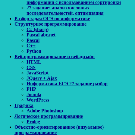
информации с использованием сортировки
27 задание: анализ числовых
последовательностей, оптимизация
Разбор задач ОГЭ по информатике
Структурное программирование
C# (sharp)
Pascal abc.net
Pascal
С++
Python
Веб-программирование и веб-дизайн
HTML
CSS
JavaScript
JQuery + Ajax
Информатика ЕГЭ 27 задание разбор
PHP
Joomla
WordPress
Графика
Adobe Photoshop
Логическое программирование
Prolog
Объектно-ориентированное (визуальное)
программирование