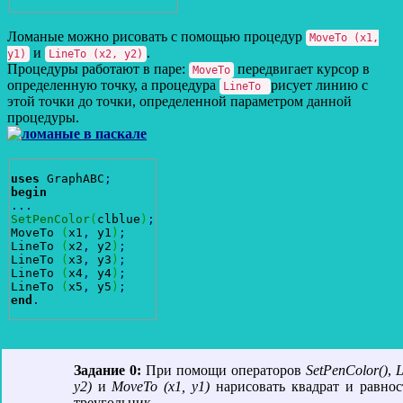
Ломаные можно рисовать с помощью процедур
MoveTo (x1,
и
.
y1)
LineTo (x2, y2)
Процедуры работают в паре:
передвигает курсор в
MoveTo
определенную точку, а процедура
рисует линию с
LineTo
этой точки до точки, определенной параметром данной
процедуры.
uses
 GraphABC
;
begin
...
SetPenColor
(
clblue
)
;
MoveTo 
(
x1
,
 y1
)
;
LineTo 
(
x2
,
 y2
)
;
LineTo 
(
x3
,
 y3
)
;
LineTo 
(
x4
,
 y4
)
;
LineTo 
(
x5
,
 y5
)
;
end
.
Задание 0:
При помощи операторов
SetPenColor()
,
L
y2)
и
MoveTo (x1, y1)
нарисовать квадрат и равно
треугольник.