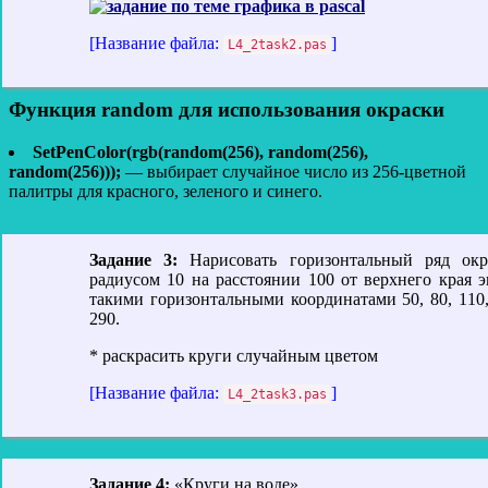
[Название файла:
]
L4_2task2.pas
Функция random для использования окраски
SetPenColor(rgb(random(256), random(256),
random(256)));
— выбирает случайное число из 256-цветной
палитры для красного, зеленого и синего.
Задание 3:
Нарисовать горизонтальный ряд окр
радиусом 10 на расстоянии 100 от верхнего края э
такими горизонтальными координатами 50, 80, 110,
290.
* раскрасить круги случайным цветом
[Название файла:
]
L4_2task3.pas
Задание 4:
«Круги на воде».