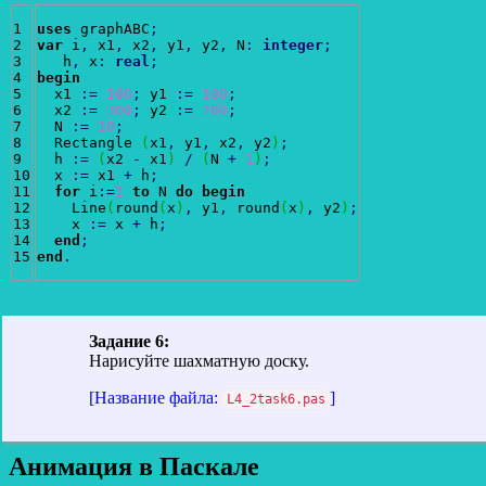
1

uses
 graphABC
;
2

var
 i
,
 x1
,
 x2
,
 y1
,
 y2
,
 N
:
integer
;
3

   h
,
 x
:
real
;
4

begin
5

  x1 
:
=
100
;
 y1 
:
=
100
;
6

  x2 
:
=
300
;
 y2 
:
=
200
;
7

  N 
:
=
10
;
8

  Rectangle 
(
x1
,
 y1
,
 x2
,
 y2
)
;
9

  h 
:
=
(
x2 
-
 x1
)
/
(
N 
+
1
)
;
10

  x 
:
=
 x1 
+
 h
;
11

for
 i
:
=
1
to
 N 
do
begin
12

    Line
(
round
(
x
)
,
 y1
,
 round
(
x
)
,
 y2
)
;
13

    x 
:
=
 x 
+
 h
;
14

end
;
end
.
Задание 6:
Нарисуйте шахматную доску.
[Название файла:
]
L4_2task6.pas
Анимация в Паскале