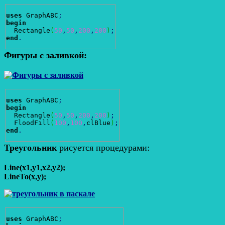
uses
 GraphABC
;
begin
  Rectangle
(
50
,
50
,
200
,
200
)
;
end
.
Фигуры с заливкой:
uses
 GraphABC
;
begin
  Rectangle
(
50
,
50
,
200
,
200
)
;
  FloodFill
(
100
,
100
,
clBlue
)
;
end
.
Треугольник
рисуется процедурами:
Line(x1,y1,x2,y2);
LineTo(x,y);
uses
 GraphABC
;