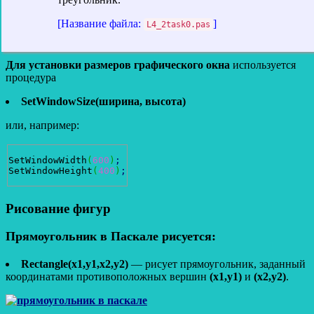
[Название файла:
]
L4_2task0.pas
Для установки размеров графического окна
используется
процедура
SetWindowSize(ширина, высота)
или, например:
SetWindowWidth
(
600
)
;
SetWindowHeight
(
400
)
;
Рисование фигур
Прямоугольник в Паскале рисуется:
Rectangle(x1,y1,x2,y2)
— рисует прямоугольник, заданный
координатами противоположных вершин
(x1,y1)
и
(x2,y2)
.