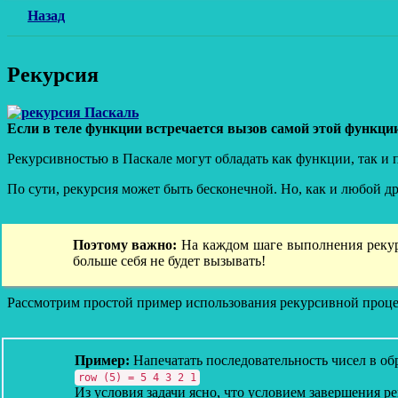
Назад
Рекурсия
Если в теле функции встречается вызов самой этой функци
Рекурсивностью в Паскале могут обладать как функции, так и 
По сути, рекурсия может быть бесконечной. Но, как и любой др
Поэтому важно:
На каждом шаге выполнения рекурс
больше себя не будет вызывать!
Рассмотрим простой пример использования рекурсивной проц
Пример:
Напечатать последовательность чисел в о
row (5) = 5 4 3 2 1
Из условия задачи ясно, что условием завершения р