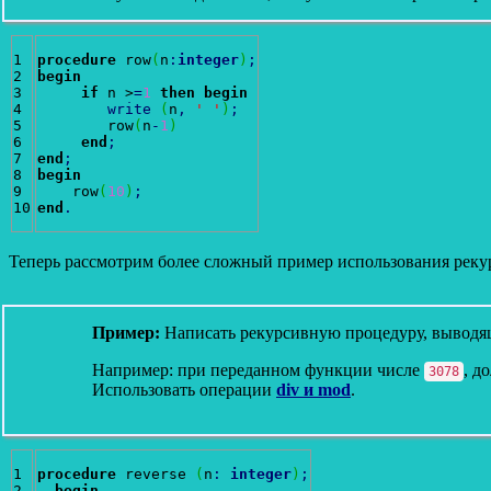
1

procedure
 row
(
n
:
integer
)
;
2

begin
3

if
 n >
=
1
then
begin
4

write
(
n
,
' '
)
;
5

        row
(
n
-
1
)
6

end
;
7

end
;
8

begin
9

    row
(
10
)
;
end
.
Теперь рассмотрим более сложный пример использования рекур
Пример:
Написать рекурсивную процедуру, выводящу
Например: при переданном функции числе
, д
3078
Использовать операции
div и mod
.
1

procedure
 reverse 
(
n
:
integer
)
;
2

begin