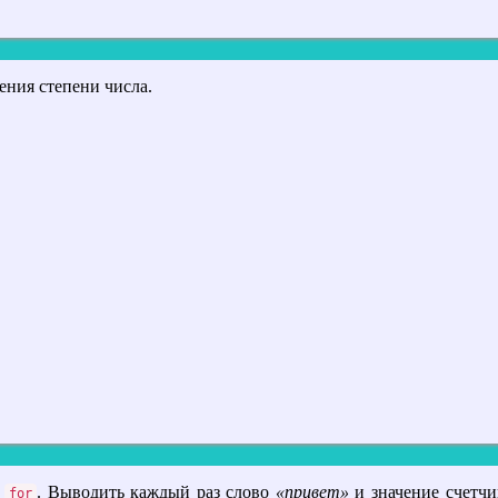
ния степени числа.
а
. Выводить каждый раз слово
«привет»
и значение счетчика. Для этого использовать переменную счетчика шагов, которую нужно
for