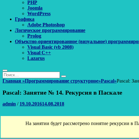
PHP
Joomla
WordPress
Графика
Adobe Photoshop
Логическое программирование
Prolog
Объектно-ориентированное (визуальное) программиро
Visual Basic (vb 2008)
Visual C++
Lazarus
Поиск
Найти:
Поиск
Главная
»
Программирование структурное
»
Pascal
»
Pascal: За
Pascal: Занятие № 14. Рекурсия в Паскале
Автор
Опубликовано
admin
/
19.10.2016
14.08.2018
На занятии будет рассмотрено понятие рекурсии в 