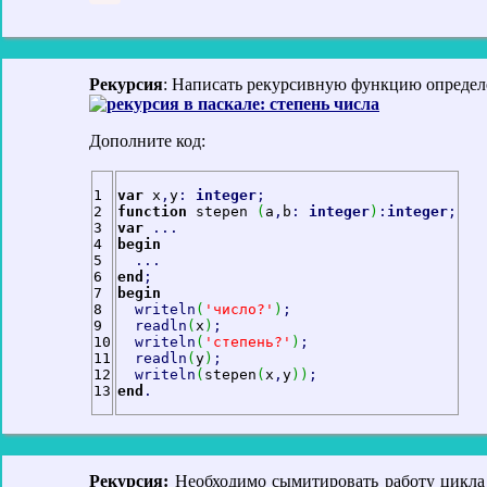
Рекурсия
: Написать рекурсивную функцию определе
Дополните код:
1

var
 x
,
y
:
integer
;
2

function
 stepen 
(
a
,
b
:
integer
)
:
integer
;
3

var
...
4

begin
5

...
6

end
;
7

begin
8

writeln
(
'число?'
)
;
9

readln
(
x
)
;
10

writeln
(
'степень?'
)
;
11

readln
(
y
)
;
12

writeln
(
stepen
(
x
,
y
)
)
;
end
.
Рекурсия:
Необходимо сымитировать работу цикл