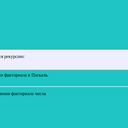
уя рекурсию:
и факториала в Паскаль.
ения факториала числа