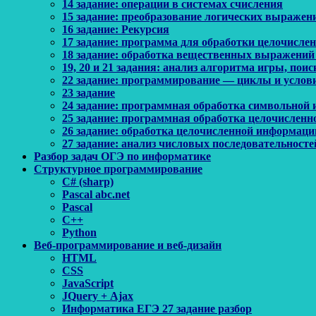
14 задание: операции в системах счисления
15 задание: преобразование логических выражен
16 задание: Рекурсия
17 задание: программа для обработки целочисл
18 задание: обработка вещественных выражений
19, 20 и 21 задания: анализ алгоритма игры, по
22 задание: программирование — циклы и услов
23 задание
24 задание: программная обработка символьной
25 задание: программная обработка целочислен
26 задание: обработка целочисленной информаци
27 задание: анализ числовых последовательносте
Разбор задач ОГЭ по информатике
Структурное программирование
C# (sharp)
Pascal abc.net
Pascal
С++
Python
Веб-программирование и веб-дизайн
HTML
CSS
JavaScript
JQuery + Ajax
Информатика ЕГЭ 27 задание разбор