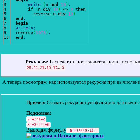
3

write
(
n 
mod
10
)
;
4

if
(
n 
div
10
)
 <> 
0
then
5

         reverse
(
n 
div
10
)
6

end
;
7

begin
8

writeln
;
9

  reverse
(
3078
)
;
end
.
Рекурсия:
Распечатать последовательность, использ
25,23,21,19,17… 0
А теперь посмотрим, как используется рекурсия при вычислени
Пример:
Создать рекурсивную функцию для вычисл
Подсказка:
2!=2*1=2
3!=3*2*1=6
Выводим формулу
a!=a*((a-1)!)