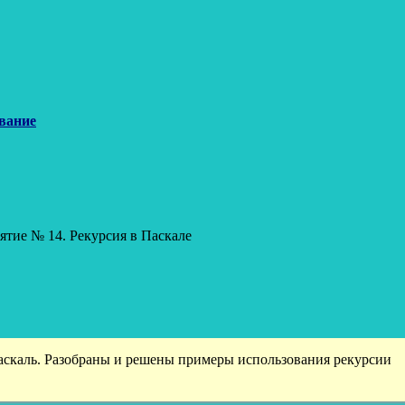
вание
нятие № 14. Рекурсия в Паскале
Паскаль. Разобраны и решены примеры использования рекурсии