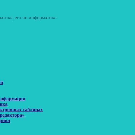
атике, егэ по информатике
ий
 информации
рика
ектронных таблицах
 редактора»
орика