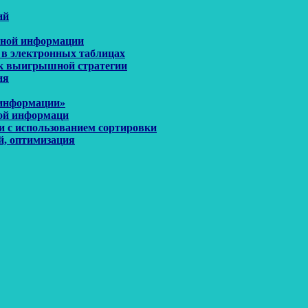
ий
енной информации
 в электронных таблицах
иск выигрышной стратегии
ия
 информации»
ной информаци
и с использованием сортировки
й, оптимизация