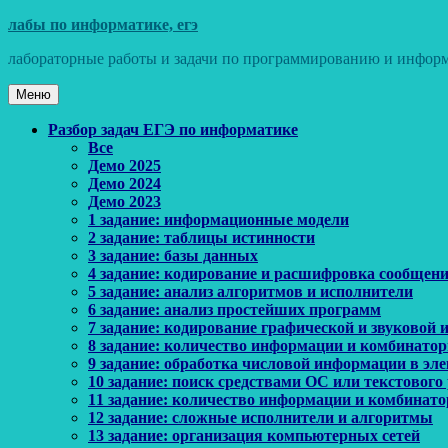
Перейти
лабы по информатике, егэ
к
лабораторные работы и задачи по программированию и информ
содержимому
Меню
Основное
Разбор задач ЕГЭ по информатике
Все
меню
Демо 2025
Демо 2024
Демо 2023
1 задание: информационные модели
2 задание: таблицы истинности
3 задание: базы данных
4 задание: кодирование и расшифровка сообщен
5 задание: анализ алгоритмов и исполнители
6 задание: анализ простейших программ
7 задание: кодирование графической и звуковой
8 задание: количество информации и комбинато
9 задание: обработка числовой информации в эл
10 задание: поиск средствами ОС или текстового
11 задание: количество информации и комбинат
12 задание: сложные исполнители и алгоритмы
13 задание: организация компьютерных сетей