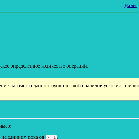
Далее
 некое определенное количество операций.
ние параметра данной функции, либо наличие условия, при ко
имер:
 на единицу, пока он
.
>= 1