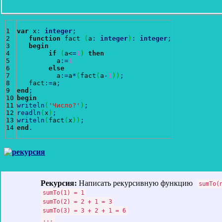
1

var
 x
:
integer
;
2

function
 fact 
(
a
:
integer
)
:
integer
;
3

begin
4

if
(
a<
=
1
)
then
5

          a
:
=
1
6

else
7

          a
:
=
a
*
(
fact
(
a
-
1
)
)
;
8

   fact
:
=
a
;
9

end
;
10

begin
11

writeln
(
'Число?'
)
;
12

readln
(
x
)
;
13

writeln
(
fact
(
x
)
)
;
end
.
Рекурсия:
Написать рекурсивную функцию
sumTo(
sumTo(1) = 1
sumTo(2) = 2 + 1 = 3
sumTo(3) = 3 + 2 + 1 = 6
...