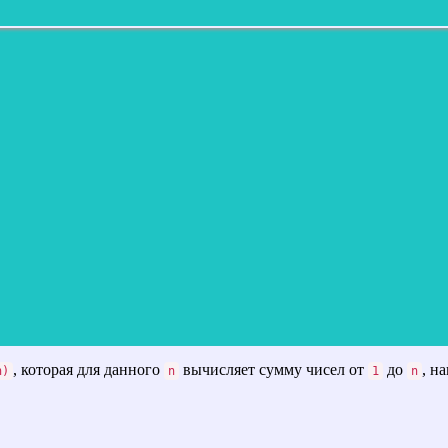
, которая для данного
вычисляет сумму чисел от
до
, н
n)
n
1
n