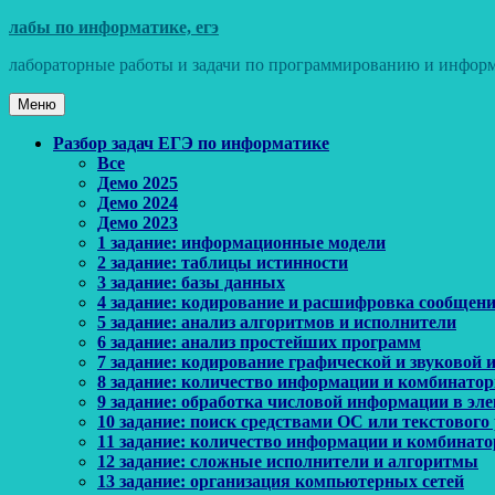
Перейти
лабы по информатике, егэ
к
лабораторные работы и задачи по программированию и информ
содержимому
Меню
Основное
Разбор задач ЕГЭ по информатике
Все
меню
Демо 2025
Демо 2024
Демо 2023
1 задание: информационные модели
2 задание: таблицы истинности
3 задание: базы данных
4 задание: кодирование и расшифровка сообщен
5 задание: анализ алгоритмов и исполнители
6 задание: анализ простейших программ
7 задание: кодирование графической и звуковой
8 задание: количество информации и комбинато
9 задание: обработка числовой информации в эл
10 задание: поиск средствами ОС или текстового
11 задание: количество информации и комбинат
12 задание: сложные исполнители и алгоритмы
13 задание: организация компьютерных сетей