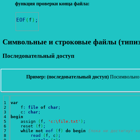
функция проверки конца файла:
EOF
(
f
)
;
Символьные и строковые файлы (типи
Последовательный доступ
Пример: (последовательный доступ)
Посимвольно с
1

var
2

    f
:
file
of
char
;
3

    c
:
char
;
4

begin
5

    assign 
(
f
,
'c:\file.txt'
)
;
6

    reset 
(
f
)
;
7

while
not
eof
(
f
)
do
begin
{пока не достигнут к
8

read
(
f
,
 c
)
;