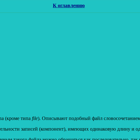
К оглавлению
па (кроме типа
file
). Описывают подобный файл словосочетание
ательности записей (компонент), имеющих одинаковую длину и 
анным такого файла можно обращаться как последовательно, та