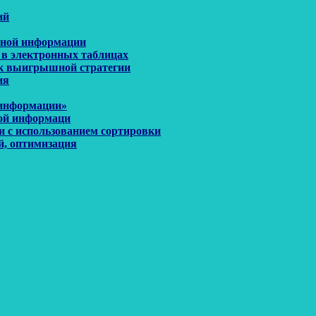
ий
енной информации
 в электронных таблицах
иск выигрышной стратегии
ия
 информации»
ной информаци
и с использованием сортировки
й, оптимизация