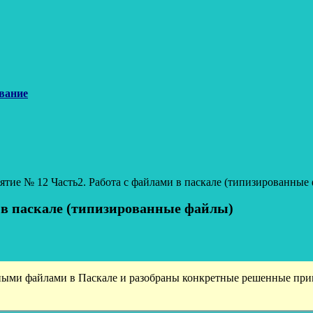
вание
анятие № 12 Часть2. Работа с файлами в паскале (типизированные
и в паскале (типизированные файлы)
нными файлами в Паскале и разобраны конкретные решенные при