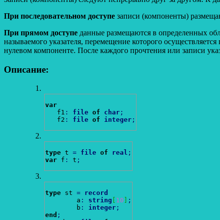
При последовательном доступе
записи (компоненты) размещаю
При прямом доступе
данные размещаются в определенных обл
называемого указателя, перемещение которого осуществляется
нулевом компоненте. После каждого прочтения или записи ука
Описание:
var
   f1
:
file
of
char
;
   f2
:
file
of
integer
;
type
 t 
=
file
of
real
;
var
 f
:
 t
;
type
 st 
=
record
        a
:
string
[
10
]
;
        b
:
integer
;
end
;