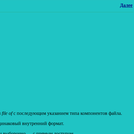
Далее
м
file of
с последующим указанием типа компонентов файла.
одинаковый внутренний формат.
к и выборочно — с прямым доступом.