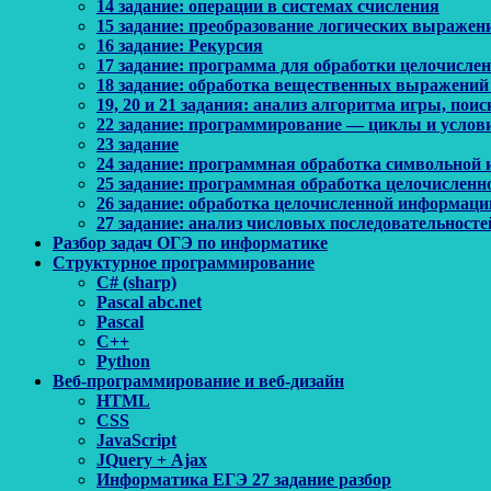
14 задание: операции в системах счисления
15 задание: преобразование логических выражен
16 задание: Рекурсия
17 задание: программа для обработки целочисл
18 задание: обработка вещественных выражений
19, 20 и 21 задания: анализ алгоритма игры, по
22 задание: программирование — циклы и услов
23 задание
24 задание: программная обработка символьной
25 задание: программная обработка целочислен
26 задание: обработка целочисленной информаци
27 задание: анализ числовых последовательносте
Разбор задач ОГЭ по информатике
Структурное программирование
C# (sharp)
Pascal abc.net
Pascal
С++
Python
Веб-программирование и веб-дизайн
HTML
CSS
JavaScript
JQuery + Ajax
Информатика ЕГЭ 27 задание разбор