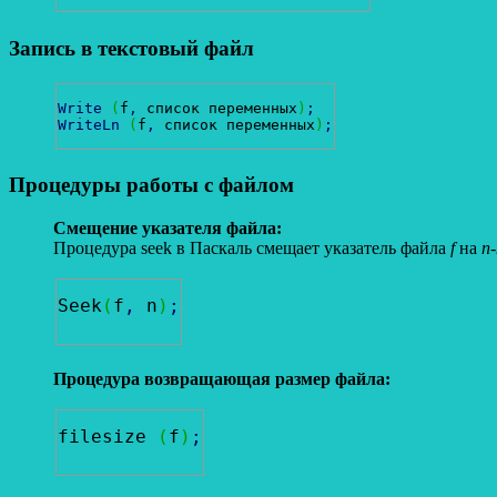
Запись в текстовый файл
Write
(
f
,
 список переменных
)
;
WriteLn
(
f
,
 список переменных
)
;
Процедуры работы с файлом
Смещение указателя файла:
Процедура seek в Паскаль смещает указатель файла
f
на
n
Seek
(
f
,
 n
)
;
Процедура возвращающая размер файла:
filesize 
(
f
)
;