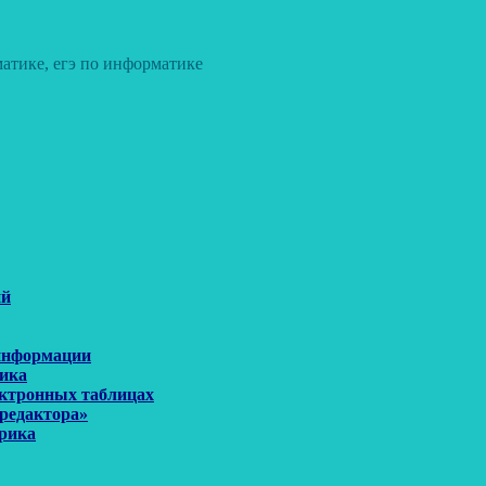
атике, егэ по информатике
ий
 информации
рика
ектронных таблицах
 редактора»
орика