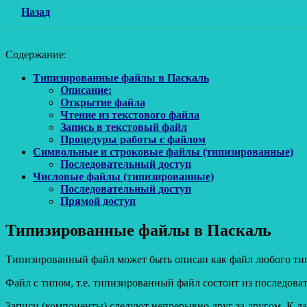
Назад
Содержание:
Типизированные файлы в Паскаль
Описание:
Открытие файла
Чтение из текстового файла
Запись в текстовый файл
Процедуры работы с файлом
Символьные и строковые файлы (типизированные)
Последовательный доступ
Числовые файлы (типизированные)
Последовательный доступ
Прямой доступ
Типизированные файлы в Паскаль
Типизированный файл может быть описан как файл любого ти
Файл с типом, т.е. типизированный файл состоит из последов
Записи (компоненты) следуют непрерывно друг за другом. К д