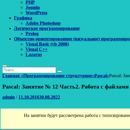
PHP
Joomla
WordPress
Графика
Adobe Photoshop
Логическое программирование
Prolog
Объектно-ориентированное (визуальное) программиро
Visual Basic (vb 2008)
Visual C++
Lazarus
Поиск
Найти:
Поиск
Главная
»
Программирование структурное
»
Pascal
»
Pascal: З
Pascal: Занятие № 12 Часть2. Работа с файлам
Автор
Опубликовано
admin
/
11.10.2016
30.08.2022
На занятии будет рассмотрена работа с типизирова