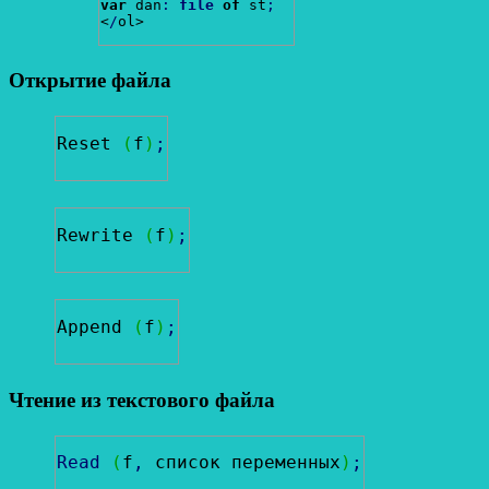
var
 dan
:
file
of
 st
;
<
/
ol>
Открытие файла
Reset 
(
f
)
;
Rewrite 
(
f
)
;
Append 
(
f
)
;
Чтение из текстового файла
Read
(
f
,
 список переменных
)
;