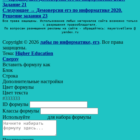
Навигация
запись:
Задание 21
по
Следующая
Следующее →
Демоверсия егэ по информатике 2020.
записям
запись:
Решение задания 23
Все права защищены. Использование любых материалов сайта возможно только
с разрешения правообладателя.
По вопросам размещения рекламы на сайте - обращайтесь: mayersvetlana @
yandex.ru
Copyright © 2026
лабы по информатике, егэ
. Все права
защищены.
Тема:
Higher Education
Прокрутить
Сверху
вверх
Вставить формулу как
Блок
Строка
Дополнительные настройки
Цвет формулы
Цвет текста
#333333
ID формулы
Классы формулы
Используйте
для набора формулы
Предпросмотр