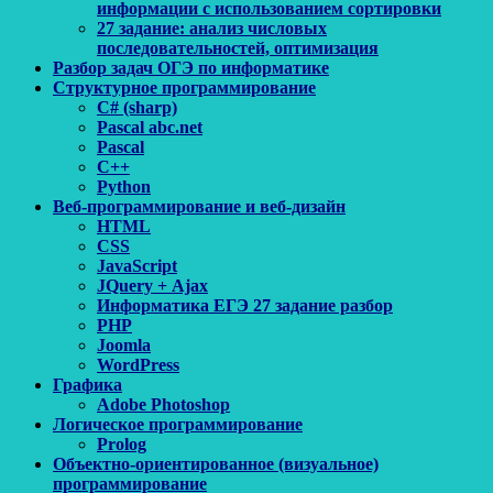
информации с использованием сортировки
27 задание: анализ числовых
последовательностей, оптимизация
Разбор задач ОГЭ по информатике
Структурное программирование
C# (sharp)
Pascal abc.net
Pascal
С++
Python
Веб-программирование и веб-дизайн
HTML
CSS
JavaScript
JQuery + Ajax
Информатика ЕГЭ 27 задание разбор
PHP
Joomla
WordPress
Графика
Adobe Photoshop
Логическое программирование
Prolog
Объектно-ориентированное (визуальное)
программирование