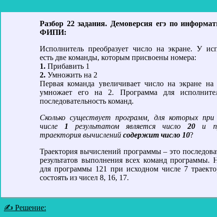
Разбор 22 задания. Демоверсия егэ по информат
ФИПИ:
Исполнитель преобразует число на экране. У ис
есть две команды, которым присвоены номера:
1.
Прибавить 1
2.
Умножить на 2
Первая команда увеличивает число на экране на 
умножает его на 2. Программа для исполните
последовательность команд.
Сколько существует программ, для которых при
числе
1
результатом является число
20
и пр
траектория вычислений
содержит число 10
?
Траектория вычислений программы – это последова
результатов выполнения всех команд программы. 
для программы 121 при исходном числе 7 траектория будет
состоять из чисел 8, 16, 17.
✍ Решение: