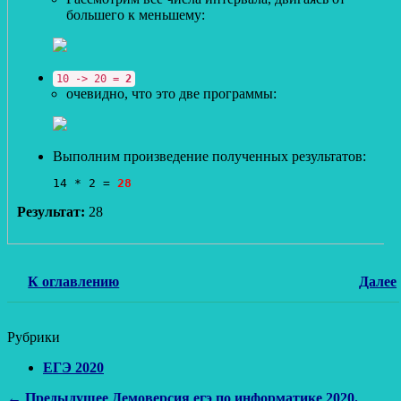
большего к меньшему:
10 -> 20 =
2
очевидно, что это две программы:
Выполним произведение полученных результатов:
14 * 2 = 
28
Результат:
28
К оглавлению
Далее
Рубрики
ЕГЭ 2020
Предыдущая
← Предыдущее
Демоверсия егэ по информатике 2020.