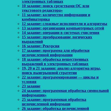
электронных таблицах
10 задание: поиск средствами ОС или
текстового редактора»
11 задание: количество информации и
комбинаторика
12 задание: сложные исполнители и алгоритмы
13 задание: организация компьютерных сетей
14 задание: операции в системах счисления
15 задание: преобразование логических
выражений
16 задание: Рекурсия
17 задание: программа для обработки
целочисленной информации
18 задание: обработка вещественных
выражений в электронных таблицах
19, 20 и 21 задания: анализ алгоритма игры,
поиск выигрышной стратегии
22 задание: программирование — циклы и
условия
23 задание
24 задание: программная обработка символьной
информации»
25 задание: программная обработка
целочисленной информаци
26 задание: обработка целочисленной