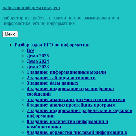
Перейти
лабы по информатике, егэ
к
лабораторные работы и задачи по программированию и
содержимому
информатике, егэ по информатике
Меню
Основное
Разбор задач ЕГЭ по информатике
Все
меню
Демо 2025
Демо 2024
Демо 2023
1 задание: информационные модели
2 задание: таблицы истинности
3 задание: базы данных
4 задание: кодирование и расшифровка
сообщений
5 задание: анализ алгоритмов и исполнители
6 задание: анализ простейших программ
7 задание: кодирование графической и звуковой
информации
8 задание: количество информации и
комбинаторика
9 задание: обработка числовой информации в