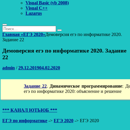
Visual Basic (vb 2008)
Visual C++
Lazarus
Поиск
Найти:
Поиск
Главная
»
ЕГЭ 2020
»
Демоверсия егэ по информатике 2020.
Задание 22
Демоверсия егэ по информатике 2020. Задание
22
Автор
Опубликовано
admin
/
29.12.2019
04.02.2020
Задание 22
.
Динамическое программирование
: Д
егэ по информатике 2020: объяснение и решение
*** КАНАЛ ЮТЬЮБ ***
ЕГЭ по информатике
->
ЕГЭ 2020
-> ЕГЭ 2020