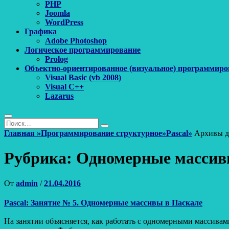
PHP
Joomla
WordPress
Графика
Adobe Photoshop
Логическое программирование
Prolog
Объектно-ориентированное (визуальное) программиро
Visual Basic (vb 2008)
Visual C++
Lazarus
Поиск
Найти:
Поиск
Главная
»
Программирование структурное
»
Pascal
»
Архивы 
Рубрика:
Одномерные масси
Опубликовано
От
admin
/
21.04.2016
Pascal: Занятие № 5. Одномерные массивы в Паскале
На занятии объясняется, как работать с одномерными массивам