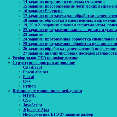
14 задание: операции в системах счисления
15 задание: преобразование логических выражен
16 задание: Рекурсия
17 задание: программа для обработки целочисл
18 задание: обработка вещественных выражений
19, 20 и 21 задания: анализ алгоритма игры, по
22 задание: программирование — циклы и услов
23 задание
24 задание: программная обработка символьной
25 задание: программная обработка целочислен
26 задание: обработка целочисленной информаци
27 задание: анализ числовых последовательносте
Разбор задач ОГЭ по информатике
Структурное программирование
C# (sharp)
Pascal abc.net
Pascal
С++
Python
Веб-программирование и веб-дизайн
HTML
CSS
JavaScript
JQuery + Ajax
Информатика ЕГЭ 27 задание разбор