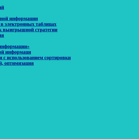
ий
енной информации
 в электронных таблицах
иск выигрышной стратегии
ия
 информации»
ной информаци
и с использованием сортировки
й, оптимизация