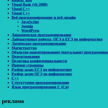
student_info
Visual Basic (vb 2008)
Visual C++
Visual C++
Веб-программирование и веб-дизайн
JavaScript
Joomla
WordPress
Динамическое программирование
Лабораторные работы, ОГЭ и ЕГЭ по информатике
Логическое программирование
Магистратура
Объектно-ориентированное (визуальное) программиро
Пожертвования
Политика конфиденциальности
Пример страницы
Разбор задач ЕГЭ по информатике
Разбор задач ОГЭ по информатике
С++
Структурное программирование
Язык программирования C (Си)
реклама