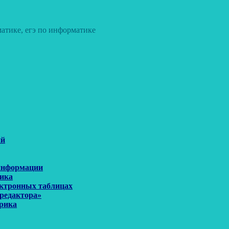
атике, егэ по информатике
ий
 информации
рика
ектронных таблицах
 редактора»
орика