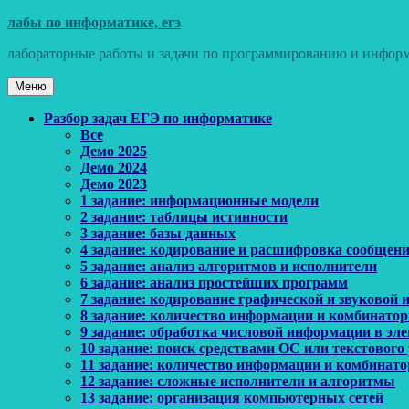
Перейти
лабы по информатике, егэ
к
лабораторные работы и задачи по программированию и информ
содержимому
Меню
Основное
Разбор задач ЕГЭ по информатике
Все
меню
Демо 2025
Демо 2024
Демо 2023
1 задание: информационные модели
2 задание: таблицы истинности
3 задание: базы данных
4 задание: кодирование и расшифровка сообщен
5 задание: анализ алгоритмов и исполнители
6 задание: анализ простейших программ
7 задание: кодирование графической и звуковой
8 задание: количество информации и комбинато
9 задание: обработка числовой информации в эл
10 задание: поиск средствами ОС или текстового
11 задание: количество информации и комбинат
12 задание: сложные исполнители и алгоритмы
13 задание: организация компьютерных сетей