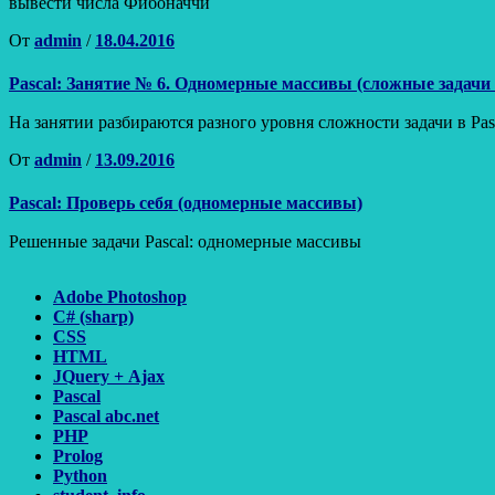
вывести числа Фибоначчи
Опубликовано
От
admin
/
18.04.2016
Pascal: Занятие № 6. Одномерные массивы (сложные задачи в
На занятии разбираются разного уровня сложности задачи в Pa
Опубликовано
От
admin
/
13.09.2016
Pascal: Проверь себя (одномерные массивы)
Решенные задачи Pascal: одномерные массивы
Adobe Photoshop
C# (sharp)
CSS
HTML
JQuery + Ajax
Pascal
Pascal abc.net
PHP
Prolog
Python