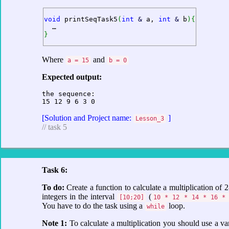
void
 printSeqTask5
(
int
&
 a, 
int
&
 b
)
{
}
Where
and
a = 15
b = 0
Expected output:
the sequence:

[Solution and Project name:
]
Lesson_3
// task 5
Task 6:
To do:
Create a function to calculate a multiplication of 2
integers in the interval
(
[10;20]
10 * 12 * 14 * 16 *
You have to do the task using a
loop.
while
Note 1:
To calculate a multiplication you should use a va