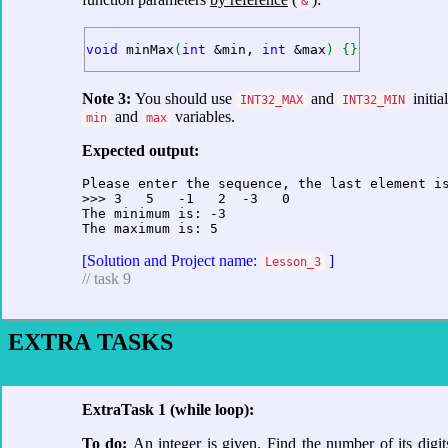
&
void
 minMax
(
int
&
min, 
int
&
max
)
{
}
Note 3:
You should use
and
initia
INT32_MAX
INT32_MIN
and
variables.
min
max
Expected output:
Please enter the sequence, the last element is
>>> 3   5   -1   2  -3   0

The minimum is: -3

[Solution and Project name:
]
Lesson_3
// task 9
EXTRA TASKS
ExtraTask 1 (while loop):
To do:
An integer is given. Find the number of its digit