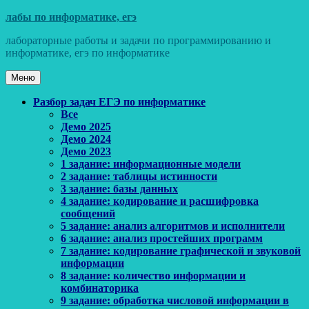
Перейти
лабы по информатике, егэ
к
лабораторные работы и задачи по программированию и
содержимому
информатике, егэ по информатике
Меню
Основное
Разбор задач ЕГЭ по информатике
Все
меню
Демо 2025
Демо 2024
Демо 2023
1 задание: информационные модели
2 задание: таблицы истинности
3 задание: базы данных
4 задание: кодирование и расшифровка
сообщений
5 задание: анализ алгоритмов и исполнители
6 задание: анализ простейших программ
7 задание: кодирование графической и звуковой
информации
8 задание: количество информации и
комбинаторика
9 задание: обработка числовой информации в