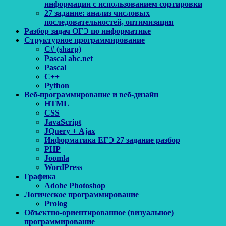
информации с использованием сортировки
27 задание: анализ числовых
последовательностей, оптимизация
Разбор задач ОГЭ по информатике
Структурное программирование
C# (sharp)
Pascal abc.net
Pascal
С++
Python
Веб-программирование и веб-дизайн
HTML
CSS
JavaScript
JQuery + Ajax
Информатика ЕГЭ 27 задание разбор
PHP
Joomla
WordPress
Графика
Adobe Photoshop
Логическое программирование
Prolog
Объектно-ориентированное (визуальное)
программирование