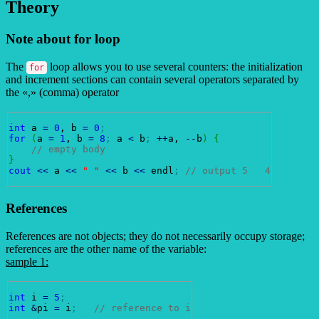
Theory
Note about for loop
The
loop allows you to use several counters: the initialization
for
and increment sections can contain several operators separated by
the «,» (comma) operator
int
 a 
=
0
, b 
=
0
;
for
(
a 
=
1
, b 
=
8
;
 a 
<
 b
;
++
a, 
--
b
)
{
// empty body
}
cout
<<
 a 
<<
" "
<<
 b 
<<
 endl
;
// output 5   4
References
References are not objects; they do not necessarily occupy storage;
references are the other name of the variable:
sample 1:
int
 i 
=
5
;
int
&
pi 
=
 i
;
// reference to i