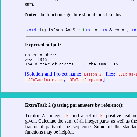
sum.
Note:
The function signature should look like this:
void
 digitsCountAndSum 
(
int
 n, 
int
&
 count, 
in
Expected output:
Enter number: 

>>> 12345

The number of digits = 5, the sum = 15
[Solution and Project name:
, files:
Lesson_3
L3ExTask
,
]
L3ExTask1main.cpp
L3ExTask1imp.cpp
ExtraTask 2 (passing parameters by reference):
To do:
An integer
and a set of
positive real n
N
N
given. Calculate the sum of all integer parts, as well as the
fractional parts of the sequence. Some of the stand
functions may be helpful.