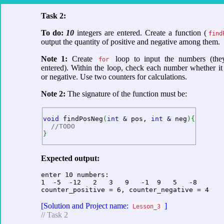
Task 2:
To do:
10
integers are entered. Create a function (
find
output the quantity of positive and negative among them.
Note 1:
Create
loop to input the numbers (the
for
entered). Within the loop, check each number whether it 
or negative. Use two counters for calculations.
Note 2:
The signature of the function must be:
void
 findPosNeg
(
int
&
 pos, 
int
&
 neg
)
{
//TODO
}
Expected output:
enter 10 numbers:

1  -5  -12   2   3   9   -1  9   5   -8    

counter_positive = 6, counter_negative = 4
[Solution and Project name:
]
Lesson_3
// Task 2