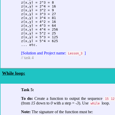
z(x,y) = 2^3 = 8

z(x,y) = 2^4 = 16

z(x,y) = 3^2 = 9

z(x,y) = 3^3 = 27

z(x,y) = 3^4 = 81

z(x,y) = 4^2 = 16

z(x,y) = 4^3 = 64

z(x,y) = 4^4 = 256

z(x,y) = 5^2 = 25

z(x,y) = 5^3 = 125

z(x,y) = 5^4 = 625

... etc.
[Solution and Project name:
]
Lesson_3
// task 4
While loop:
Task 5:
To do:
Create a function to output the sequence
15 12
(from
15
down to
0
with a step =
-3
). Use
loop.
while
Note:
The signature of the function must be: