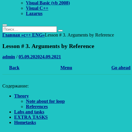
Visual Basic (vb 2008)
Visual C++
Lazarus
Поиск
Найти:
Поиск
Главная
»
c++ ENG
»
Lesson # 3. Arguments by Reference
Lesson # 3. Arguments by Reference
Автор
Опубликовано
admin
/
05.09.2020
24.09.2021
Back
Menu
Go ahead
Содержание:
Theory
Note about for loop
References
Labs and tasks
EXTRA TASKS
Hometasks