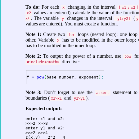
To do:
For each
changing in the interval
x
[
;
]
x1
x2
values are entered), calculate the value of the functio
x2
y
. The variable
changes in the interval
(
x
y
[y1;y2]
y
values are entered). You must create a function.
Note 1:
Create two
loops (nested loop): one loop 
for
other. Variable
has to be modified in the outer loop; 
x
has to be modified in the inner loop.
Note 2:
To output the power of a number, use
fun
pow
directive:
#include<cmath>
f 
=
pow
(
base number, exponent
)
;
Note 3:
Don’t forget to use the
statement to
assert
boundaries (
and
).
x2>x1
y2>y1
Expected output:
enter x1 and x2:

>>>2 >>>8

enter y1 and y2:

>>>2 >>>4

z(x,y) = 2^2 = 4
