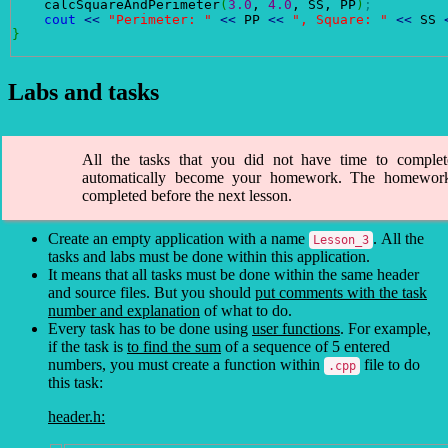
    calcSquareAndPerimeter
(
3.0
, 
4.0
, SS, PP
)
;
cout
<<
"Perimeter: "
<<
 PP 
<<
", Square: "
<<
 SS 
}
Labs and tasks
All the tasks that you did not have time to complet
automatically become your homework. The homewor
completed before the next lesson.
Create an empty application with a name
. All the
Lesson_3
tasks and labs must be done within this application.
It means that all tasks must be done within the same header
and source files. But you should
put comments with the task
number and explanation
of what to do.
Every task has to be done using
user functions
. For example,
if the task is
to find the sum
of a sequence of 5 entered
numbers, you must create a function within
file to do
.cpp
this task:
header.h: