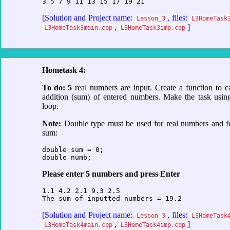
3 5 7 9 11 13 15 17 19 21
[Solution and Project name:
, files:
Lesson_3
L3HomeTask
,
]
L3HomeTask3main.cpp
L3HomeTask3imp.cpp
Hometask 4:
To do:
5
real numbers are input. Create a function to c
addition (sum) of entered numbers. Make the task usi
loop.
Note:
Double type must be used for real numbers and fo
sum:
double sum = 0;

double numb;
Please enter 5 numbers and press Enter
1.1 4.2 2.1 9.3 2.5

The sum of inputted numbers = 19.2
[Solution and Project name:
, files:
Lesson_3
L3HomeTask
,
]
L3HomeTask4main.cpp
L3HomeTask4imp.cpp