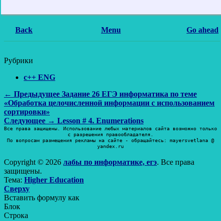
Back
Menu
Go ahead
Рубрики
c++ ENG
Навигация
Предыдущая
← Предыдущее
Задание 26 ЕГЭ информатика по теме
запись:
«Обработка целочисленной информации с использованием
по
сортировки»
записям
Следующая
Следующее →
Lesson # 4. Enumerations
запись:
Все права защищены. Использование любых материалов сайта возможно только
с разрешения правообладателя.
По вопросам размещения рекламы на сайте - обращайтесь: mayersvetlana @
yandex.ru
Copyright © 2026
лабы по информатике, егэ
. Все права
защищены.
Тема:
Higher Education
Прокрутить
Сверху
вверх
Вставить формулу как
Блок
Строка