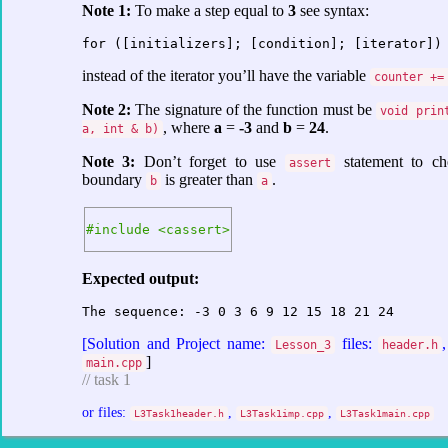
Note 1:
To make a step equal to
3
see syntax:
for ([initializers]; [condition]; [iterator])
instead of the iterator you’ll have the variable
counter +=
Note 2:
The signature of the function must be
void prin
, where
a
=
-3
and
b
=
24
.
a, int & b)
Note 3:
Don’t forget to use
statement to ch
assert
boundary
is greater than
.
b
a
#include <cassert>
Expected output:
The sequence: -3 0 3 6 9 12 15 18 21 24
[Solution and Project name:
files:
Lesson_3
header.h
]
main.cpp
// task 1
or files:
,
,
L3Task1header.h
L3Task1imp.cpp
L3Task1main.cpp