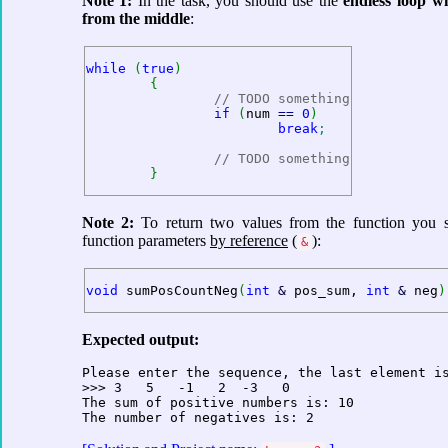
Note 1:
In the task, you should use the
endless loop wi
from the middle
:
while
(
true
)
{
// TODO something
if
(
num 
==
0
)
break
;
// TODO something
}
Note 2:
To return two values from the function you 
function parameters
by reference
(
):
&
void
 sumPosCountNeg
(
int
&
 pos_sum, 
int
&
 neg
)
Expected output:
Please enter the sequence, the last element is
>>> 3   5   -1   2  -3   0

The sum of positive numbers is: 10
