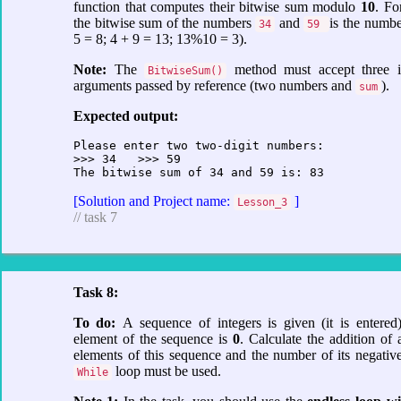
function that computes their bitwise sum modulo
10
. Fo
the bitwise sum of the numbers
and
is the numb
34
59
5 = 8; 4 + 9 = 13; 13%10 = 3).
Note:
The
method must accept three i
BitwiseSum()
arguments passed by reference (two numbers and
).
sum
Expected output:
Please enter two two-digit numbers:

>>> 34   >>> 59

The bitwise sum of 34 and 59 is: 83
[Solution and Project name:
]
Lesson_3
// task 7
Task 8:
To do:
A sequence of integers is given (it is entered)
element of the sequence is
0
. Calculate the addition of a
elements of this sequence and the number of its negativ
loop must be used.
While