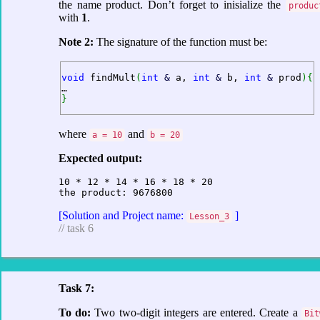
the name product. Don’t forget to inisialize the
produc
with
1
.
Note 2:
The signature of the function must be:
void
 findMult
(
int
&
 a, 
int
&
 b, 
int
&
 prod
)
{
}
where
and
a = 10
b = 20
Expected output:
10 * 12 * 14 * 16 * 18 * 20  

the product: 9676800
[Solution and Project name:
]
Lesson_3
// task 6
Task 7:
To do:
Two two-digit integers are entered. Create a
Bit