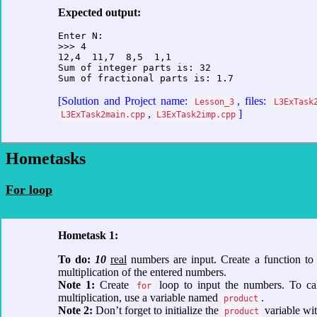
Expected output:
Enter N: 

>>> 4

12,4  11,7  8,5  1,1

Sum of integer parts is: 32 

Sum of fractional parts is: 1.7
[Solution and Project name:
, files:
Lesson_3
L3ExTask
,
]
L3ExTask2main.cpp
L3ExTask2imp.cpp
Hometasks
For loop
Hometask 1:
To do:
10
real
numbers are input. Create a function to 
multiplication of the entered numbers.
Note 1:
Create
loop to input the numbers. To cal
for
multiplication, use a variable named
.
product
Note 2:
Don’t forget to initialize the
variable with a double
product