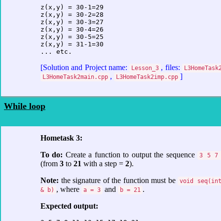
z(x,y) = 30-1=29

z(x,y) = 30-2=28

z(x,y) = 30-3=27

z(x,y) = 30-4=26

z(x,y) = 30-5=25

z(x,y) = 31-1=30

... etc.
[Solution and Project name:
, files:
Lesson_3
L3HomeTask
,
]
L3HomeTask2main.cpp
L3HomeTask2imp.cpp
While loop
Hometask 3:
To do:
Create a function to output the sequence
3 5 7
(from
3
to
21
with a step =
2
).
Note:
the signature of the function must be
void seq(in
, where
and
.
& b)
a = 3
b = 21
Expected output: