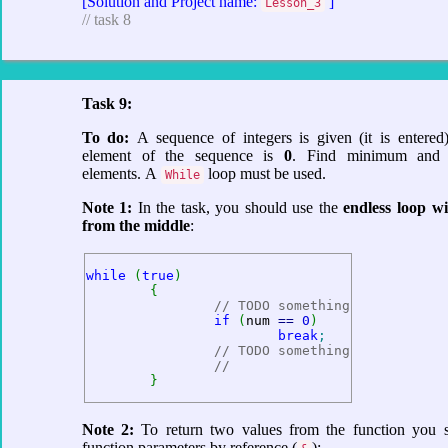
[Solution and Project name:
]
Lesson_3
// task 8
Task 9:
To do:
A sequence of integers is given (it is entered)
element of the sequence is
0
. Find minimum and
elements. A
loop must be used.
While
Note 1:
In the task, you should use the
endless loop wi
from the middle
:
while
(
true
)
{
// TODO something
if
(
num 
==
0
)
break
;
// TODO something
//
}
Note 2:
To return two values from the function you 
function parameters
by reference
(
):