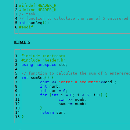
1

#ifndef HEADER_H
2

#define HEADER_H
3

// task 1
4

// function to calculate the sum of 5 enterered
5

int
 sumSeq
(
)
;
#endif
imp.cpp:
1

#include <iostream>
2

#include "header.h"
3

using
namespace
 std
;
4

5

// function to calculate the sum of 5 enterere
6

int
 sumSeq
(
)
{
7

cout
<<
"enter a sequence"
<<
endl
;
8

int
 numb
;
9

int
 sum 
=
0
;
10

for
(
int
 i 
=
0
;
 i 
<
5
;
 i
++
)
{
11

cin
>>
 numb
;
12

		sum 
+
=
 numb
;
13

}
14

return
 sum
;
}