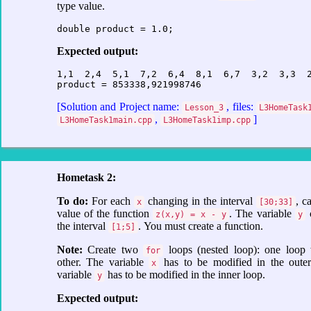
type value.
double product = 1.0; 
Expected output:
1,1  2,4  5,1  7,2  6,4  8,1  6,7  3,2  3,3  2
product = 853338,921998746
[Solution and Project name:
, files:
Lesson_3
L3HomeTask
,
]
L3HomeTask1main.cpp
L3HomeTask1imp.cpp
Hometask 2:
To do:
For each
changing in the interval
, c
x
[30;33]
value of the function
. The variable
c
z(x,y) = x - y
y
the interval
. You must create a function.
[1;5]
Note:
Create two
loops (nested loop): one loop 
for
other. The variable
has to be modified in the outer
x
variable
has to be modified in the inner loop.
y
Expected output: