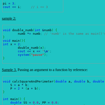
pi 
=
3
;
cout
<<
 i
;
// i == 3
sample 2:
void
 double_numb
(
int
&
numb
)
{
	numb 
*
=
 numb
;
// 'numb' is the same as main()'
}
void
 main
(
)
{
int
 x 
=
2
;
	double_numb
(
x
)
;
cout
<<
 x 
<<
'
\n
'
;
system
(
"pause"
)
;
}
Sample 3.
Passing an argument to a function by reference:
void
 calcSquareAndPerimeter
(
double
 a, 
double
 b, 
double
    S 
=
 a 
*
 b
;
    P 
=
2
*
(
a 
+
 b
)
;
}
int
 main
(
)
{
double
 SS 
=
0.0
, PP 
=
0.0
;