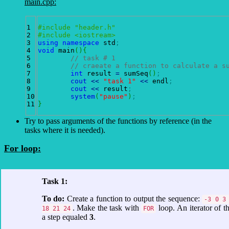
main.cpp:
1

#include "header.h"
2

#include <iostream>
3

using
namespace
 std
;
4

void
 main
(
)
{
5

// task # 1
6

// craeate a function to calculate a s
7

int
 result 
=
 sumSeq
(
)
;
8

cout
<<
"task 1"
<<
 endl
;
9

cout
<<
 result
;
10

system
(
"pause"
)
;
}
Try to pass arguments of the functions by reference (in the
tasks where it is needed).
For loop:
Task 1:
To do:
Create a function to output the sequence:
-3 0 3
. Make the task with
loop. An iterator of t
18 21 24
FOR
a step equaled
3
.