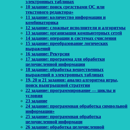
электронных таблицах
10 задание: поиск средствами ОС или
текстового редактора»
11 задание: количество информации и
комбинаторика
12 задание: сложные исполнители и алгоритмы
13 задание: организация компьютерных сетей
14 задание: операции в системах счисления
15 задание: преобразование логических
выражений
16 задание: Рекурсия
17 задание: программа для обработки
целочисленной информации
18 задание: обработка вещественных
выражений в электронных таблицах
19, 20 и 21 задания: анализ алгоритма игры,
поиск выигрышной стратегии
22 задание: программирование — циклы и
условия
23 задание
24 задание: программная обработка символьной
информации»
25 задание: программная обработка
целочисленной информаци
26 задание: обработка целочисленной